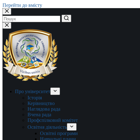
Перейти до вмісту
Немає
результатів
Про університет
Історія
Керівництво
Наглядова рада
Вчена рада
Профспілковий комітет
Освітня діяльність
Освітні програми
Навчальні плани