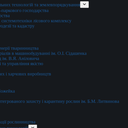
льних технологій та землевпорядкування
о-паркового господарства
рства
 системотехніки лісового комплексу
дезії та кадастру
енерії тваринництва
еріалів в машинобудуванні ім. О.І. Сідашенка
д ім. В.Я. Аніловича
 та управління якістю
их і харчових виробництв
 Можейка
 інтегрованого захисту і карантину рослин ім. Б.М. Литвинова
кції рослинництва