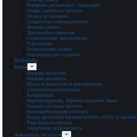
Вибіркові дисципліни – бакалаври
Графік освітнього процесу
Оплата за навчання
Студентське самоврядування
Виховна робота
Дистанційне навчання
Стипендіальне забезпечення
Гуртожитки
Психологічна служба
Інформація для студентів
Вступнику
Наука
Наукова бібліотека
Наукова діяльність
Відділ аспірантури та докторантури
Спеціалізовані вчені ради
Конференції
Наукові журнали, збірники наукових праць
Науково-дослідна частина
Інноваційні наукові кластери
Відділ організації наукової роботи з НПП та здобув
Рада молодих вчених
Академічна доброчесність
Факультети, інститути