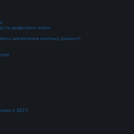
ти
ї та професійної освіти
йного забезпечення освітньої діяльності
торії
словості ДБТУ