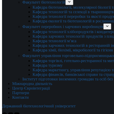
Факультет біотехнологій
Кафедра біотехнології, молекулярної біології 
Кафедра технологій та селекції в тваринництв
Кафедра технології переробки та якості проду
Кафедра екології та біотехнологій в рослинни
Факультет переробних і харчових виробництв
Кафедра технології хлібопродуктів і кондитер
Кафедра харчових технологій продуктів з плод
Кафедра технології м’яса
Кафедра харчових технологій в ресторанній ін
Кафедра хімії, біохімії, мікробіології та гігієн
Факультет управління торговельно-підприємницько
Кафедра торгівлі, готельно-ресторанної та ми
Кафедра туризму
Кафедра маркетингу, управління репутацією т
Кафедра фінансів, банківської справи та стра
Інститут підготовки іноземних громадян та осіб без
Міжнародна діяльність
Центр Євроінтеграції
Партнери
Контакти
Державний біотехнологічний університет