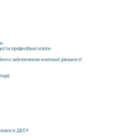
ти
ї та професійної освіти
йного забезпечення освітньої діяльності
торії
словості ДБТУ