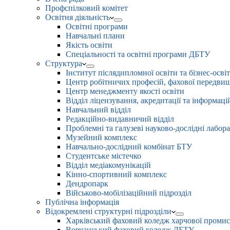
Профспілковий комітет
Освітня діяльність
Освітні програми
Навчальні плани
Якість освіти
Спеціальності та освітні програми ДБТУ
Структура
Інститут післядипломної освіти та бізнес-осві
Центр робітничих професій, фахової передвищо
Центр менеджменту якості освіти
Відділ ліцензування, акредитації та інформаці
Навчальний відділ
Редакційно-видавничий відділ
Проблемні та галузеві науково-дослідні лабора
Музейний комплекс
Навчально-дослідний комбінат БТУ
Студентське містечко
Відділ медіакомунікацій
Кінно-спортивний комплекс
Дендропарк
Військово-мобілізаційний підрозділ
Публічна інформація
Відокремлені структурні підрозділи
Харківський фаховий коледж харчової проми
Вовчанський фаховий коледж ДБТУ