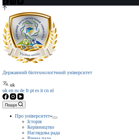
Державний біотехнологічний університет
uk
uk
en
ru
de
fr
pt
es
it
cn
nl
Пошук
Про університет
Історія
Керівництво
Наглядова рада
Вчена рада