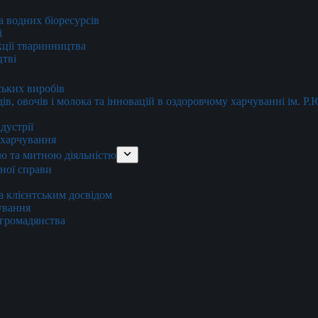
та водних біоресурсів
і
кції тваринництва
цтві
ських виробів
ів, овочів і молока та інновацій в оздоровчому харчуванні ім. Р
дустрії
и харчування
ю та митною діяльністю
тної справи
а клієнтським досвідом
хування
 громадянства