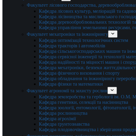
Факультет лісового господарства, деревооброблюва
Кафедра лісових культур, меліорацій та садов
Кафедра лісівництва та мисливського господа
Кафедра деревооброблювальних технологій та
Кафедра управління земельними ресурсами, гео
Факультет мехатроніки та інжинірингу
Кафедра оптимізації технологічних систем
Кафедра тракторів і автомобілів
Кафедра сільськогосподарських машин та інж
Кафедра cервісної інженерії та технології мат
Кафедра надійності та міцності машин і спору
Кафедра мехатроніки, безпеки життєдіяльності
Кафедра фізичного виховання і спорту
Кафедра обладнання та інжинірингу переробн
Кафедра фізики та математики
Факультет агрономії та захисту рослин
Кафедра землеробства та гербології ім. О.М.
Кафедра генетики, селекції та насінництва
Кафедра зоології, ентомології, фітопатології,
Кафедра рослинництва
Кафедра агрохімії
Кафедра ґрунтознавства
Кафедра плодовочівництва і зберігання проду