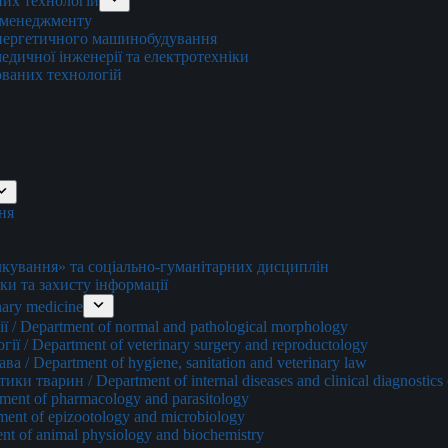
них технологій
о менеджменту
енергетичного машинобудування
едичної інженерії та електротехніки
ованих технологій
ня
ування» та соціально-гуманітарних дисциплін
ки та захисту інформації
ary medicine
 / Department of normal and pathological morphology
ї / Department of veterinary surgery and reproductology
а / Department of hygiene, sanitation and veterinary law
и тварин / Department of internal diseases and clinical diagnostics 
ment of pharmacology and parasitology
ment of epizootology and microbiology
nt of animal physiology and biochemistry