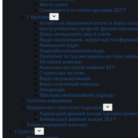
Якість освіти
Спеціальності та освітні програми ДБТУ
Структура
Інститут післядипломної освіти та бізнес-осві
Центр робітничих професій, фахової передвищо
Центр менеджменту якості освіти
Відділ ліцензування, акредитації та інформаці
Навчальний відділ
Редакційно-видавничий відділ
Проблемні та галузеві науково-дослідні лабора
Музейний комплекс
Навчально-дослідний комбінат БТУ
Студентське містечко
Відділ медіакомунікацій
Кінно-спортивний комплекс
Дендропарк
Військово-мобілізаційний підрозділ
Публічна інформація
Відокремлені структурні підрозділи
Харківський фаховий коледж харчової проми
Вовчанський фаховий коледж ДБТУ
Кінно-спортивний комплекс
Студенту
Розклад занять