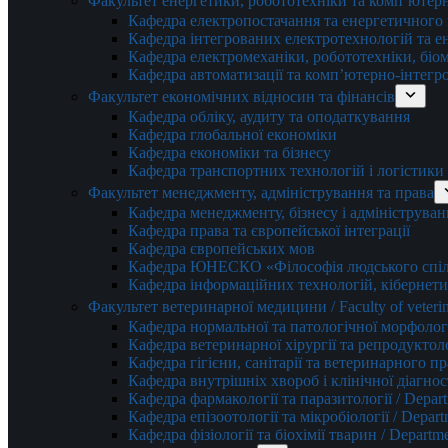
Факультет енергетики, робототехніки та комп’ютер
Кафедра електропостачання та енергетичног
Кафедра інтегрованих електротехнологій та 
Кафедра електромеханіки, робототехніки, біом
Кафедра автоматизації та комп’ютерно-інтегр
Факультет економічних відносин та фінансів
Кафедра обліку, аудиту та оподаткування
Кафедра глобальної економіки
Кафедра економіки та бізнесу
Кафедра транспортних технологій і логістики
Факультет менеджменту, адміністрування та права
Кафедра менеджменту, бізнесу і адмініструван
Кафедра права та європейської інтеграції
Кафедра європейських мов
Кафедра ЮНЕСКО «Філософія людського спілк
Кафедра інформаційних технологій, кібернети
Факультет ветеринарної медицини / Faculty of veterin
Кафедра нормальної та патологічної морфології
Кафедра ветеринарної хірургії та репродуктологі
Кафедра гігієни, санітарії та ветеринарного прав
Кафедра внутрішніх хвороб і клінічної діагностик
Кафедра фармакології та паразитології / Depart
Кафедра епізоотології та мікробіології / Depart
Кафедра фізіології та біохімії тварин / Departme