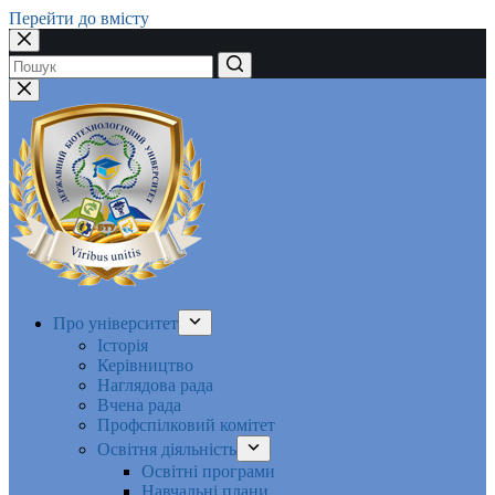
Перейти до вмісту
Немає
результатів
Про університет
Історія
Керівництво
Наглядова рада
Вчена рада
Профспілковий комітет
Освітня діяльність
Освітні програми
Навчальні плани