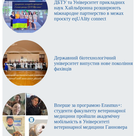
ДБТУ та Університет прикладних
кадастру
.
Витоки та становлення (1944–1951)
наук Хайльбронна розширюють
міжнародне партнерство в межах
1944
р.
– створено кафедру землевпорядного
проєкту eqUAlity connect
ути першими в Україні у підготовці
проєктування та планування сільських
інженерів землевпорядників означало не
Б
населених пунктів, від цього року
першими в
просто відкрити нову спеціальність, а
Україні
розпочато системну підготовку
спроєктувати сам зміст професійної освіти
.
інженерівземлевпорядників.
Першим завідувачем за сумісництвом став
К.М. Сазонов
–
Саме на нашій базі формувалися перші навчальні плани,
академік, д.е.н., проф. П.М. Першин
проф., д.е.н.
логіка послідовності дисциплін і структури практик: від
(Воронезький сільськогосподарський інститут).
Державний біотехнологічний
(1947–1952 рр.)
інженерної геодезії, землевпорядного проєктування й
У березні 1946 р.
Харківському
університет випустив нове покоління
картографування до основ кадастру, оцінки земель і
сільськогосподарському інституту було
фахівців
правових засад користування територіями. Поєднання
присвоєно ім’я В. В. Докучаєва.
аудиторної підготовки з польовими практиками,
1947 р.
– після обрання П.М. Першина
курсовими та дипломними проєктами забезпечило
академіком АН СРСР кафедру очолив
проф.,
випускникам здатність розв’язувати прикладні завдання
д.е.н. К.М. Сазонов
. Від цього часу кафедра
– від планування сільських поселень до інвентаризації та
формується як методичнонауковий центр
впорядкування земель.
підготовки інженерівземлевпорядників.
Вперше за програмою Erasmus+:
Піонерський старт дав змогу
сформувати Докучаєвську
студенти факультету ветеринарної
школу землевпорядкування
: виробити спільну
медицини пройшли академічну
Розвиток наукової школи (1952–1979)
термінологію, методичні підходи й стандарти професії,
мобільність в Університеті
що лягли в основу подальшого розвитку галузі та
ветеринарної медицини Ганновера
державної земельної політики. Випускники та викладачі
1952–1973 рр.
– кафедру очолює
проф., д.е.н. Г.І.
кафедри очолювали профільні підрозділи, створювали