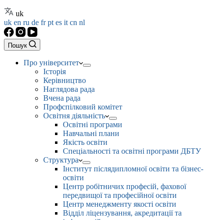
uk
uk
en
ru
de
fr
pt
es
it
cn
nl
Пошук
Про університет
Історія
Керівництво
Наглядова рада
Вчена рада
Профспілковий комітет
Освітня діяльність
Освітні програми
Навчальні плани
Якість освіти
Спеціальності та освітні програми ДБТУ
Структура
Інститут післядипломної освіти та бізнес-
освіти
Центр робітничих професій, фахової
передвищої та професійної освіти
Центр менеджменту якості освіти
Відділ ліцензування, акредитації та