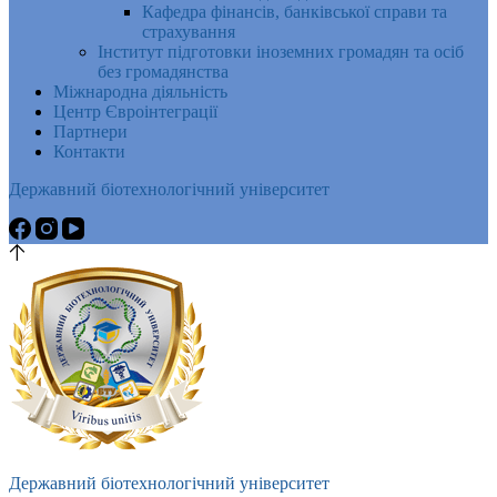
Кафедра фінансів, банківської справи та
страхування
Інститут підготовки іноземних громадян та осіб
без громадянства
Міжнародна діяльність
Центр Євроінтеграції
Партнери
Контакти
Державний біотехнологічний університет
Державний біотехнологічний університет