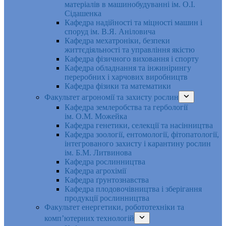
матеріалів в машинобудуванні ім. О.І.
Сідашенка
Кафедра надійності та міцності машин і
споруд ім. В.Я. Аніловича
Кафедра мехатроніки, безпеки
життєдіяльності та управління якістю
Кафедра фізичного виховання і спорту
Кафедра обладнання та інжинірингу
переробних і харчових виробництв
Кафедра фізики та математики
Факультет агрономії та захисту рослин
Кафедра землеробства та гербології
ім. О.М. Можейка
Кафедра генетики, селекції та насінництва
Кафедра зоології, ентомології, фітопатології,
інтегрованого захисту і карантину рослин
ім. Б.М. Литвинова
Кафедра рослинництва
Кафедра агрохімії
Кафедра ґрунтознавства
Кафедра плодовочівництва і зберігання
продукції рослинництва
Факультет енергетики, робототехніки та
комп’ютерних технологій