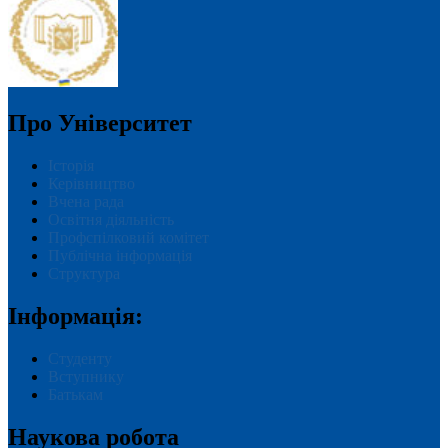
1995 р.
– започатковано підготовку
розвиток територій і національної економіки.
землевпорядних кадрів через Інститут
міжнародної освіти та підвищення кваліфікації.
1996 р.
– відбувся
перший випуск магістрів
за
освітньою програмою «
Землеустрій та
кадастр
».
Про Університет
Історія
Керівництво
Вчена рада
І.В.
Освітня діяльність
Кошкалда
–
Профспілковий комітет
проф., д.е.н.
(з
Публічна інформація
2014 р. –
Структура
дотепер)
Інформація:
Студенту
Вступнику
Батькам
Наукова робота