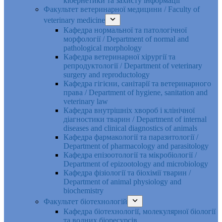
кібернетики та захисту інформації
Факультет ветеринарної медицини / Faculty of
veterinary medicine
Кафедра нормальної та патологічної
морфології / Department of normal and
pathological morphology
Кафедра ветеринарної хірургії та
репродуктології / Department of veterinary
surgery and reproductology
Кафедра гігієни, санітарії та ветеринарного
права / Department of hygiene, sanitation and
veterinary law
Кафедра внутрішніх хвороб і клінічної
діагностики тварин / Department of internal
diseases and clinical diagnostics of animals
Кафедра фармакології та паразитології /
Department of pharmacology and parasitology
Кафедра епізоотології та мікробіології /
Department of epizootology and microbiology
Кафедра фізіології та біохімії тварин /
Department of animal physiology and
biochemistry
Факультет біотехнологій
Кафедра біотехнології, молекулярної біології
та водних біоресурсів