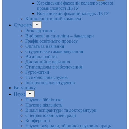
Харківський фаховий коледж харчової
промисловості ДБТУ
Вовчанський фаховий коледж ДБТУ
Кінно-спортивний комплекс
Студенту
Розклад занять
Вибіркові дисципліни – бакалаври
Графік освітнього процесу
Оплата за навчання
Студентське самоврядування
Виховна робота
Дистанційне навчання
Стипендіальне забезпечення
Гуртожитки
Психологічна служба
Інформація для студентів
Вступнику
Наука
Наукова бібліотека
Наукова діяльність
Відділ аспірантури та докторантури
Спеціалізовані вчені ради
Конференції
Наукові журнали, збірники наукових праць