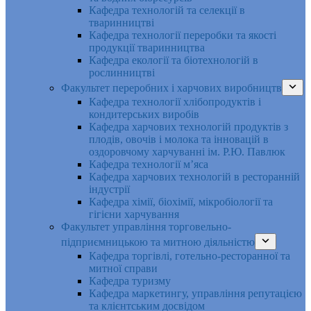
Кафедра технологій та селекції в
тваринництві
Кафедра технології переробки та якості
продукції тваринництва
Кафедра екології та біотехнологій в
рослинництві
Факультет переробних і харчових виробництв
Кафедра технології хлібопродуктів і
кондитерських виробів
Кафедра харчових технологій продуктів з
плодів, овочів і молока та інновацій в
оздоровчому харчуванні ім. Р.Ю. Павлюк
Кафедра технології м’яса
Кафедра харчових технологій в ресторанній
індустрії
Кафедра хімії, біохімії, мікробіології та
гігієни харчування
Факультет управління торговельно-
підприємницькою та митною діяльністю
Кафедра торгівлі, готельно-ресторанної та
митної справи
Кафедра туризму
Кафедра маркетингу, управління репутацією
та клієнтським досвідом