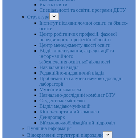
Якість освіти
Спеціальності та освітні програми ДБТУ
Структура
Інститут післядипломної освіти та бізнес-
освіти
Центр робітничих професій, фахової
передвищої та професійної освіти
Центр менеджменту якості освіти
Відділ ліцензування, акредитації та
інформаційного
забезпечення освітньої діяльності
Навчальний відділ
Редакційно-видавничий відділ
Проблемні та галузеві науково-дослідні
лабораторії
Музейний комплекс
Навчально-дослідний комбінат БТУ
Студентське містечко
Відділ медіакомунікацій
Кінно-спортивний комплекс
Дендропарк
Військово-мобілізаційний підрозділ
Публічна інформація
Відокремлені структурні підрозділи