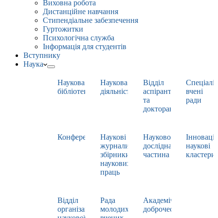
Виховна робота
Дистанційне навчання
Стипендіальне забезпечення
Гуртожитки
Психологічна служба
Інформація для студентів
Вступнику
Наука
Наукова
Наукова
Відділ
Спеціаліз
бібліотека
діяльність
аспірантури
вчені
та
ради
докторантури
Конференції
Наукові
Науково-
Інноваці
журнали,
дослідна
наукові
збірники
частина
кластери
наукових
праць
Відділ
Рада
Академічна
організації
молодих
доброчесність
наукової
вчених