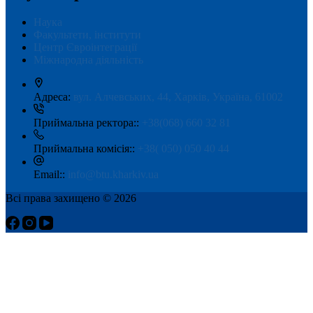
Наука
Факультети, інститути
Центр Євроінтеграції
Міжнародна діяльність
Адреса:
вул. Алчевських, 44, Харків, Україна, 61002
Приймальна ректора::
+38(068) 660 32 81
Приймальна комісія::
+38( 050) 050 40 44
Email::
info@btu.kharkiv.ua
Всі права захищено © 2026