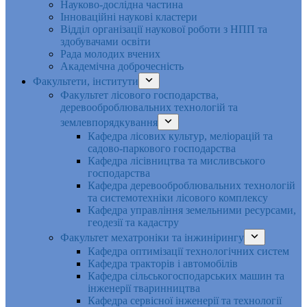
Науково-дослідна частина
Інноваційні наукові кластери
Відділ організації наукової роботи з НПП та
здобувачами освіти
Рада молодих вчених
Академічна доброчесність
Факультети, інститути
Факультет лісового господарства,
деревооброблювальних технологій та
землевпорядкування
Кафедра лісових культур, меліорацій та
садово-паркового господарства
Кафедра лісівництва та мисливського
господарства
Кафедра деревооброблювальних технологій
та системотехніки лісового комплексу
Кафедра управління земельними ресурсами,
геодезії та кадастру
Факультет мехатроніки та інжинірингу
Кафедра оптимізації технологічних систем
Кафедра тракторів і автомобілів
Кафедра сільськогосподарських машин та
інженерії тваринництва
Кафедра cервісної інженерії та технології