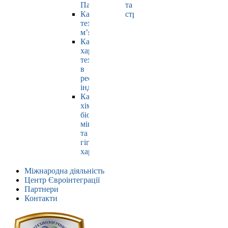
Павлюк
та
Кафедра
страхування
технології
м’яса
Кафедра
харчових
технологій
в
ресторанній
індустрії
Кафедра
хімії,
біохімії,
мікробіології
та
гігієни
харчування
Міжнародна діяльність
Центр Євроінтеграції
Партнери
Контакти