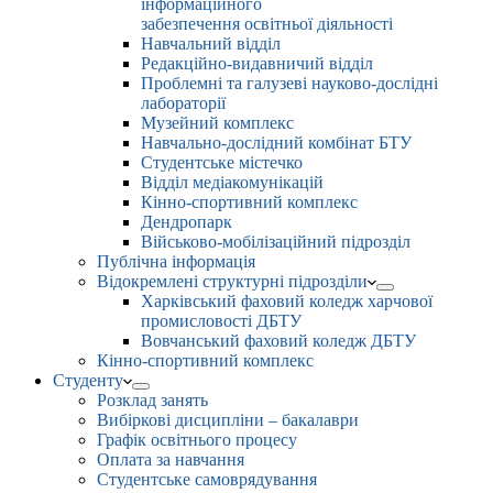
інформаційного
забезпечення освітньої діяльності
Навчальний відділ
Редакційно-видавничий відділ
Проблемні та галузеві науково-дослідні
лабораторії
Музейний комплекс
Навчально-дослідний комбінат БТУ
Студентське містечко
Відділ медіакомунікацій
Кінно-спортивний комплекс
Дендропарк
Військово-мобілізаційний підрозділ
Публічна інформація
Відокремлені структурні підрозділи
Харківський фаховий коледж харчової
промисловості ДБТУ
Вовчанський фаховий коледж ДБТУ
Кінно-спортивний комплекс
Студенту
Розклад занять
Вибіркові дисципліни – бакалаври
Графік освітнього процесу
Оплата за навчання
Студентське самоврядування