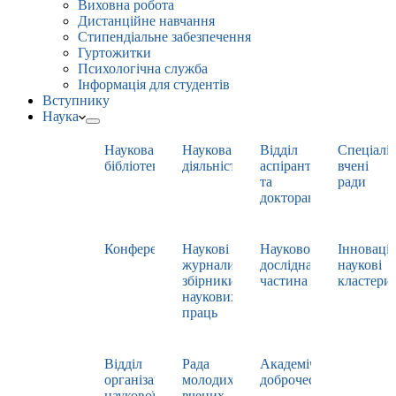
Виховна робота
Дистанційне навчання
Стипендіальне забезпечення
Гуртожитки
Психологічна служба
Інформація для студентів
Вступнику
Наука
Наукова
Наукова
Відділ
Спеціаліз
бібліотека
діяльність
аспірантури
вчені
та
ради
докторантури
Конференції
Наукові
Науково-
Інноваці
журнали,
дослідна
наукові
збірники
частина
кластери
наукових
праць
Відділ
Рада
Академічна
організації
молодих
доброчесність
наукової
вчених