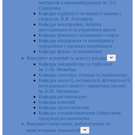
матеріалів в машинобудуванні ім. О.І.
Сідашенка
Кафедра надійності та міцності машин і
споруд ім. В.Я. Аніловича
Кафедра мехатроніки, безпеки
життєдіяльності та управління якістю
Кафедра фізичного виховання і спорту
Кафедра обладнання та інжинірингу
переробних і харчових виробництв
Кафедра фізики та математики
Факультет агрономії та захисту рослин
Кафедра землеробства та гербології
ім. О.М. Можейка
Кафедра генетики, селекції та насінництва
Кафедра зоології, ентомології, фітопатології,
інтегрованого захисту і карантину рослин
ім. Б.М. Литвинова
Кафедра рослинництва
Кафедра агрохімії
Кафедра ґрунтознавства
Кафедра плодовочівництва і зберігання
продукції рослинництва
Факультет енергетики, робототехніки та
комп’ютерних технологій