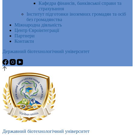
Кафедра фінансів, банківської справи та
страхування
Інститут підготовки іноземних громадян та осіб
без громадянства
Міжнародна діяльність
Центр Євроінтеграції
Партнери
Контакти
Державний біотехнологічний університет
Державний біотехнологічний університет