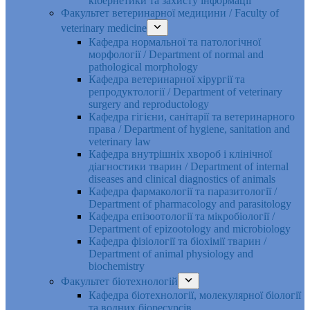
кібернетики та захисту інформації
Факультет ветеринарної медицини / Faculty of
veterinary medicine
Кафедра нормальної та патологічної
морфології / Department of normal and
pathological morphology
Кафедра ветеринарної хірургії та
репродуктології / Department of veterinary
surgery and reproductology
Кафедра гігієни, санітарії та ветеринарного
права / Department of hygiene, sanitation and
veterinary law
Кафедра внутрішніх хвороб і клінічної
діагностики тварин / Department of internal
diseases and clinical diagnostics of animals
Кафедра фармакології та паразитології /
Department of pharmacology and parasitology
Кафедра епізоотології та мікробіології /
Department of epizootology and microbiology
Кафедра фізіології та біохімії тварин /
Department of animal physiology and
biochemistry
Факультет біотехнологій
Кафедра біотехнології, молекулярної біології
та водних біоресурсів