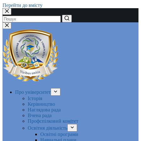
Перейти до вмісту
Немає
результатів
Про університет
Історія
Керівництво
Наглядова рада
Вчена рада
Профспілковий комітет
Освітня діяльність
Освітні програми
Навчальні плани