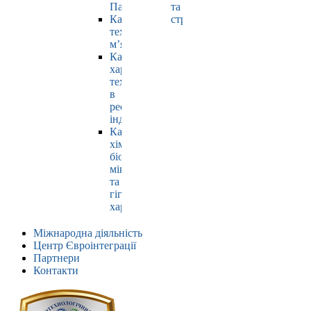
Павлюк
та
Кафедра
страхування
технології
м’яса
Кафедра
харчових
технологій
в
ресторанній
індустрії
Кафедра
хімії,
біохімії,
мікробіології
та
гігієни
харчування
Міжнародна діяльність
Центр Євроінтеграції
Партнери
Контакти