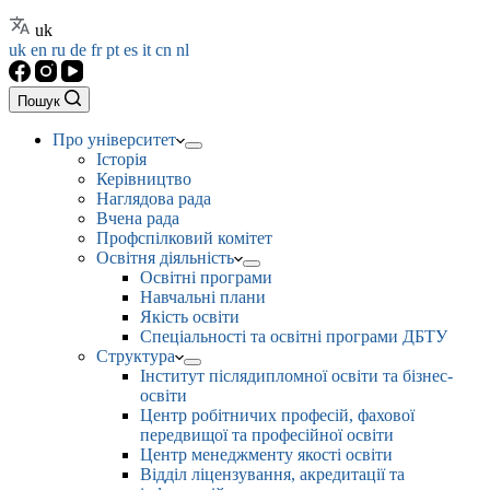
uk
uk
en
ru
de
fr
pt
es
it
cn
nl
Пошук
Про університет
Історія
Керівництво
Наглядова рада
Вчена рада
Профспілковий комітет
Освітня діяльність
Освітні програми
Навчальні плани
Якість освіти
Спеціальності та освітні програми ДБТУ
Структура
Інститут післядипломної освіти та бізнес-
освіти
Центр робітничих професій, фахової
передвищої та професійної освіти
Центр менеджменту якості освіти
Відділ ліцензування, акредитації та