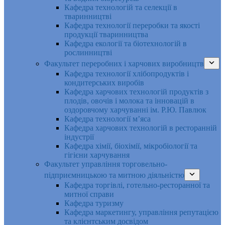
Кафедра технологій та селекції в
тваринництві
Кафедра технології переробки та якості
продукції тваринництва
Кафедра екології та біотехнологій в
рослинництві
Факультет переробних і харчових виробництв
Кафедра технології хлібопродуктів і
кондитерських виробів
Кафедра харчових технологій продуктів з
плодів, овочів і молока та інновацій в
оздоровчому харчуванні ім. Р.Ю. Павлюк
Кафедра технології м’яса
Кафедра харчових технологій в ресторанній
індустрії
Кафедра хімії, біохімії, мікробіології та
гігієни харчування
Факультет управління торговельно-
підприємницькою та митною діяльністю
Кафедра торгівлі, готельно-ресторанної та
митної справи
Кафедра туризму
Кафедра маркетингу, управління репутацією
та клієнтським досвідом