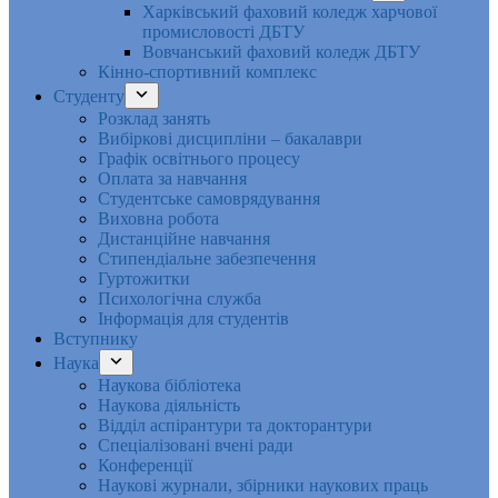
Харківський фаховий коледж харчової
промисловості ДБТУ
Вовчанський фаховий коледж ДБТУ
Кінно-спортивний комплекс
Студенту
Розклад занять
Вибіркові дисципліни – бакалаври
Графік освітнього процесу
Оплата за навчання
Студентське самоврядування
Виховна робота
Дистанційне навчання
Стипендіальне забезпечення
Гуртожитки
Психологічна служба
Інформація для студентів
Вступнику
Наука
Наукова бібліотека
Наукова діяльність
Відділ аспірантури та докторантури
Спеціалізовані вчені ради
Конференції
Наукові журнали, збірники наукових праць