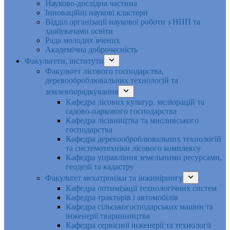
Науково-дослідна частина
Інноваційні наукові кластери
Відділ організації наукової роботи з НПП та
здобувачами освіти
Рада молодих вчених
Академічна доброчесність
Факультети, інститути
Факультет лісового господарства,
деревооброблювальних технологій та
землевпорядкування
Кафедра лісових культур, меліорацій та
садово-паркового господарства
Кафедра лісівництва та мисливського
господарства
Кафедра деревооброблювальних технологій
та системотехніки лісового комплексу
Кафедра управління земельними ресурсами,
геодезії та кадастру
Факультет мехатроніки та інжинірингу
Кафедра оптимізації технологічних систем
Кафедра тракторів і автомобілів
Кафедра сільськогосподарських машин та
інженерії тваринництва
Кафедра cервісної інженерії та технології