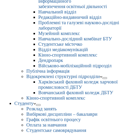
інформаційного
забезпечення освітньої діяльності
Навчальний відділ
Редакційно-видавничий відділ
Проблемні та галузеві науково-дослідні
лабораторії
Музейний комплекс
Навчально-дослідний комбінат БТУ
Студентське містечко
Відділ медіакомунікацій
Кінно-спортивний комплекс
Дендропарк
Військово-мобілізаційний підрозділ
Публічна інформація
Відокремлені структурні підрозділи
Харківський фаховий коледж харчової
промисловості ДБТУ
Вовчанський фаховий коледж ДБТУ
Кінно-спортивний комплекс
Студенту
Розклад занять
Вибіркові дисципліни – бакалаври
Графік освітнього процесу
Оплата за навчання
Студентське самоврядування