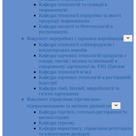
Кафедра технологій та селекції в
тваринництві
Кафедра технології переробки та якості
продукції тваринництва
Кафедра екології та біотехнологій в
рослинництві
Факультет переробних і харчових виробництв
Кафедра технології хлібопродуктів і
кондитерських виробів
Кафедра харчових технологій продуктів з
плодів, овочів і молока та інновацій в
оздоровчому харчуванні ім. Р.Ю. Павлюк
Кафедра технології м’яса
Кафедра харчових технологій в ресторанній
індустрії
Кафедра хімії, біохімії, мікробіології та
гігієни харчування
Факультет управління торговельно-
підприємницькою та митною діяльністю
Кафедра торгівлі, готельно-ресторанної та
митної справи
Кафедра туризму
Кафедра маркетингу, управління репутацією
та клієнтським досвідом