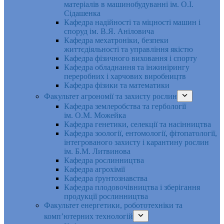
матеріалів в машинобудуванні ім. О.І.
Сідашенка
Кафедра надійності та міцності машин і
споруд ім. В.Я. Аніловича
Кафедра мехатроніки, безпеки
життєдіяльності та управління якістю
Кафедра фізичного виховання і спорту
Кафедра обладнання та інжинірингу
переробних і харчових виробництв
Кафедра фізики та математики
Факультет агрономії та захисту рослин
Кафедра землеробства та гербології
ім. О.М. Можейка
Кафедра генетики, селекції та насінництва
Кафедра зоології, ентомології, фітопатології,
інтегрованого захисту і карантину рослин
ім. Б.М. Литвинова
Кафедра рослинництва
Кафедра агрохімії
Кафедра ґрунтознавства
Кафедра плодовочівництва і зберігання
продукції рослинництва
Факультет енергетики, робототехніки та
комп’ютерних технологій