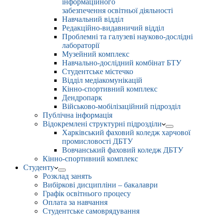
інформаційного
забезпечення освітньої діяльності
Навчальний відділ
Редакційно-видавничий відділ
Проблемні та галузеві науково-дослідні
лабораторії
Музейний комплекс
Навчально-дослідний комбінат БТУ
Студентське містечко
Відділ медіакомунікацій
Кінно-спортивний комплекс
Дендропарк
Військово-мобілізаційний підрозділ
Публічна інформація
Відокремлені структурні підрозділи
Харківський фаховий коледж харчової
промисловості ДБТУ
Вовчанський фаховий коледж ДБТУ
Кінно-спортивний комплекс
Студенту
Розклад занять
Вибіркові дисципліни – бакалаври
Графік освітнього процесу
Оплата за навчання
Студентське самоврядування