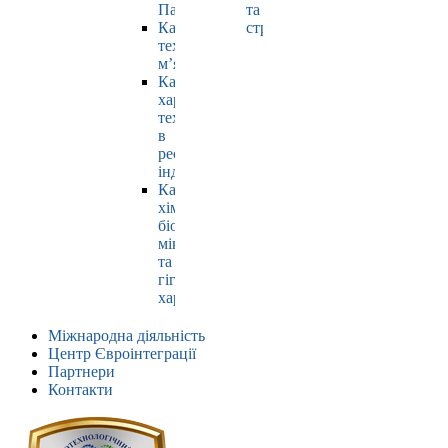
Павлюк
та
Кафедра
страхування
технології
м’яса
Кафедра
харчових
технологій
в
ресторанній
індустрії
Кафедра
хімії,
біохімії,
мікробіології
та
гігієни
харчування
Міжнародна діяльність
Центр Євроінтеграції
Партнери
Контакти