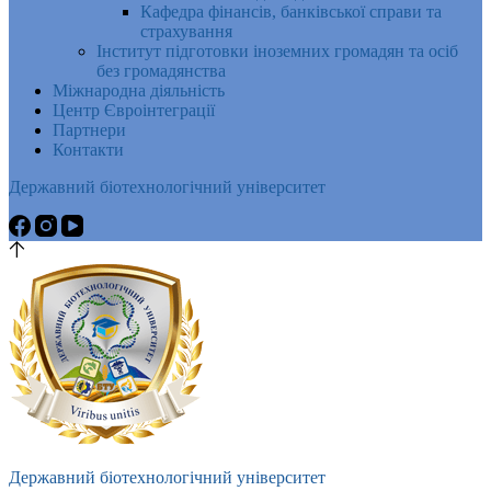
Кафедра фінансів, банківської справи та
страхування
Інститут підготовки іноземних громадян та осіб
без громадянства
Міжнародна діяльність
Центр Євроінтеграції
Партнери
Контакти
Державний біотехнологічний університет
Державний біотехнологічний університет