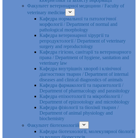
кібернетики та захисту інформації
Факультет ветеринарної медицини / Faculty of
veterinary medicine
Кафедра нормальної та патологічної
морфології / Department of normal and
pathological morphology
Кафедра ветеринарної хірургії та
репродуктології / Department of veterinary
surgery and reproductology
Кафедра гігієни, санітарії та ветеринарного
права / Department of hygiene, sanitation and
veterinary law
Кафедра внутрішніх хвороб і клінічної
діагностики тварин / Department of internal
diseases and clinical diagnostics of animals
Кафедра фармакології та паразитології /
Department of pharmacology and parasitology
Кафедра епізоотології та мікробіології /
Department of epizootology and microbiology
Кафедра фізіології та біохімії тварин /
Department of animal physiology and
biochemistry
Факультет біотехнологій
Кафедра біотехнології, молекулярної біології
та водних біоресурсів