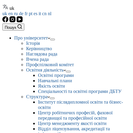
uk
uk
en
ru
de
fr
pt
es
it
cn
nl
Пошук
Про університет
Історія
Керівництво
Наглядова рада
Вчена рада
Профспілковий комітет
Освітня діяльність
Освітні програми
Навчальні плани
Якість освіти
Спеціальності та освітні програми ДБТУ
Структура
Інститут післядипломної освіти та бізнес-
освіти
Центр робітничих професій, фахової
передвищої та професійної освіти
Центр менеджменту якості освіти
Відділ ліцензування, акредитації та