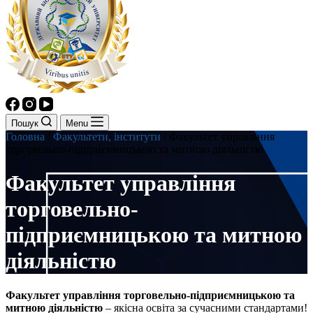
Пошук
Menu
Головна
/
Факультети, інститути
/
Факультет управління
торговельно-підприємницькою та митною діяльністю
Факультет управління
торговельно-
підприємницькою та митною
діяльністю
Факультет управління торговельно-підприємницькою та
митною діяльністю
– якісна освіта за сучасними стандартами!