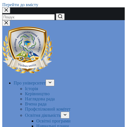
Перейти до вмісту
Немає
результатів
Про університет
Історія
Керівництво
Наглядова рада
Вчена рада
Профспілковий комітет
Освітня діяльність
Освітні програми
Навчальні плани