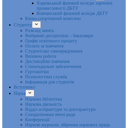
Харківський фаховий коледж харчової
промисловості ДБТУ
Вовчанський фаховий коледж ДБТУ
Кінно-спортивний комплекс
Студенту
Розклад занять
Вибіркові дисципліни – бакалаври
Графік освітнього процесу
Оплата за навчання
Студентське самоврядування
Виховна робота
Дистанційне навчання
Стипендіальне забезпечення
Гуртожитки
Психологічна служба
Інформація для студентів
Вступнику
Наука
Наукова бібліотека
Наукова діяльність
Відділ аспірантури та докторантури
Спеціалізовані вчені ради
Конференції
Наукові журнали, збірники наукових праць