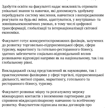
Здобуття освіти на факультеті надає можливість отримати
унікальні знання та навички, які допоможуть здобувачу
перебудувати систему мислення, навчитися з випередженням
реагувати на будь-які зміни, адаптуватися, у внутрішньо- та
зовнішньоекономічних умовах, в тому числі цифрової
трансформації, глобалізації та інтернаціоналізації світової
економіки.
Факультет готує конкурентоспроможних фахівців, залучених
до розвитку торговельно-підприємницької сфери, сфери
туризму, маркетингу та готельно-ресторанного бізнесу,
здатних забезпечити соціально-відповідальний вплив
розвиваючи відповідні напрями як на національному, так і на
глобальному рівні.
Викладацький склад представлений як науковцями, так і
практикуючими фахівцями у сфері торгівлі, підприємницької
діяльності, митної справи, маркетингу, готельного та
ресторанного бізнесу, туризму.
Факультет розвиває міцну та розгалужену мережу
міжнародних контактів з іноземними партнерами для
сприяння міждисциплінарному навчанню та всебічному
розвитку. Факультетом підписана низка договорів про