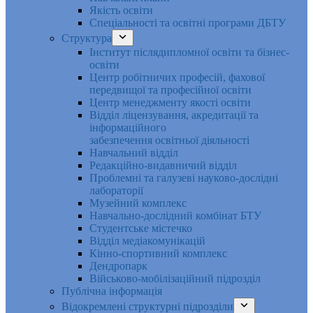
Якість освіти
Спеціальності та освітні програми ДБТУ
Структура
Інститут післядипломної освіти та бізнес-
освіти
Центр робітничих професій, фахової
передвищої та професійної освіти
Центр менеджменту якості освіти
Відділ ліцензування, акредитації та
інформаційного
забезпечення освітньої діяльності
Навчальний відділ
Редакційно-видавничий відділ
Проблемні та галузеві науково-дослідні
лабораторії
Музейний комплекс
Навчально-дослідний комбінат БТУ
Студентське містечко
Відділ медіакомунікацій
Кінно-спортивний комплекс
Дендропарк
Військово-мобілізаційний підрозділ
Публічна інформація
Відокремлені структурні підрозділи