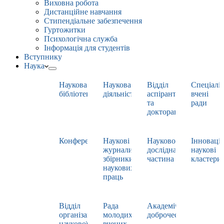
Виховна робота
Дистанційне навчання
Стипендіальне забезпечення
Гуртожитки
Психологічна служба
Інформація для студентів
Вступнику
Наука
Наукова
Наукова
Відділ
Спеціаліз
бібліотека
діяльність
аспірантури
вчені
та
ради
докторантури
Конференції
Наукові
Науково-
Інноваці
журнали,
дослідна
наукові
збірники
частина
кластери
наукових
праць
Відділ
Рада
Академічна
організації
молодих
доброчесність
наукової
вчених