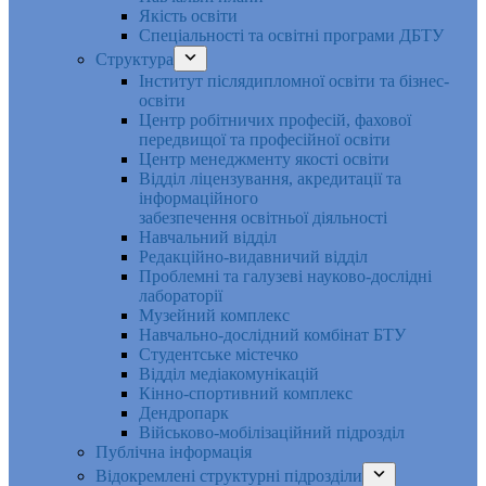
Якість освіти
Спеціальності та освітні програми ДБТУ
Структура
Інститут післядипломної освіти та бізнес-
освіти
Центр робітничих професій, фахової
передвищої та професійної освіти
Центр менеджменту якості освіти
Відділ ліцензування, акредитації та
інформаційного
забезпечення освітньої діяльності
Навчальний відділ
Редакційно-видавничий відділ
Проблемні та галузеві науково-дослідні
лабораторії
Музейний комплекс
Навчально-дослідний комбінат БТУ
Студентське містечко
Відділ медіакомунікацій
Кінно-спортивний комплекс
Дендропарк
Військово-мобілізаційний підрозділ
Публічна інформація
Відокремлені структурні підрозділи