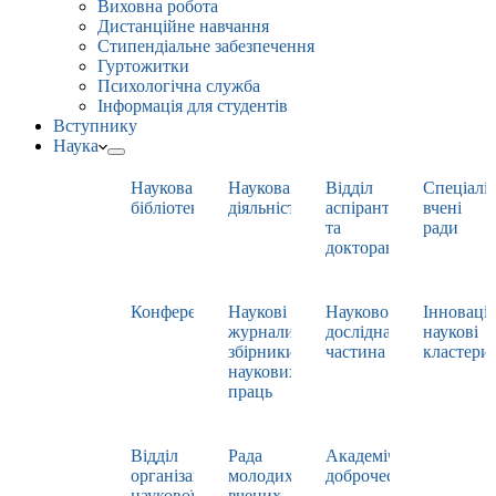
Виховна робота
Дистанційне навчання
Стипендіальне забезпечення
Гуртожитки
Психологічна служба
Інформація для студентів
Вступнику
Наука
Наукова
Наукова
Відділ
Спеціаліз
бібліотека
діяльність
аспірантури
вчені
та
ради
докторантури
Конференції
Наукові
Науково-
Інноваці
журнали,
дослідна
наукові
збірники
частина
кластери
наукових
праць
Відділ
Рада
Академічна
організації
молодих
доброчесність
наукової
вчених