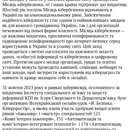
Місяць кібербезпеки, от і наша країна підтримує цю ініціативу.
Шостий рік поспіль Місяць кібербезпеки відзначають в
Україні на загальнонаціональному рівні. Забезпечення
надійного кіберзахисту стає одним із найважливіших завдань
як для кожного громадянина України, так і для організацій
незалежно від їхньої форми власності. Місяць кібербезпеки –
це важлива ініціатива, присвячена поінформованості та
підвищенню поінформованості про інтернет-безпеку серед
користувачів в Україні та в усьому світі. Цей захід
проводиться з метою наголосити на важливості захисту
даних, особистої інформації та кібербезпеки в цифровому
світі. Протягом цього місяця організації, уряди та освітні
установи можуть проводити кампанії, семінари, вебінари та
інші заходи, щоб застерегти користувачів від кіберзагроз та
навчити їх краще захищати себе в онлайні.
31 жовтня 2023 року в рамках кібермісяця, оголошеного за
ініціативи Інституту спеціального зв’язку та захисту
інформації КПІ ім. Ігоря Сікорського та Держспецзв’язку, було
організовано Всеукраїнський онлайн-урок «Я. Безпека.
Кіберпростір», в якому взяли участь здобувачі вищої освіти
рівнів «бакалавр» і «магістр» спеціальностей 123
«Комп’ютерна інженерія», 151 «Автоматизація та
комп’ютерно-інтегровані технології» і 174 «Автоматизація,
комп’ютерно-інтегровані технології та робототехніка» та