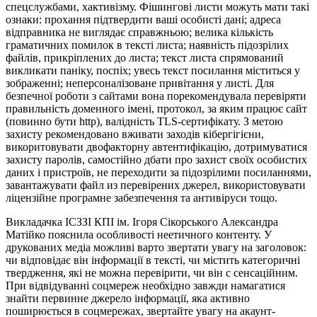
спецслужбами, хактивізму. Фішингові листи можуть мати такі
ознаки: прохання підтвердити ваші особисті дані; адреса
відправника не виглядає справжньою; велика кількість
граматичних помилок в тексті листа; наявність підозрілих
файлів, прикріплених до листа; текст листа спрямований
викликати паніку, поспіх; увесь текст посилання міститься у
зображенні; неперсоналізоване привітання у листі. Для
безпечної роботи з сайтами вона порекомендувала перевіряти
правильність доменного імені, протокол, за яким працює сайт
(повинно бути http), валідність TLS-сертифікату. З метою
захисту рекомендовано вживати заходів кібергігієни,
викоритовувати двофакторну автентифікацію, дотримуватися
захисту паролів, самостійно дбати про захист своїх особистих
даних і пристроїв, не переходити за підозрілими посиланнями,
завантажувати файл из перевірених джерел, використовувати
ліцензійне програмне забезпечення та антивіруси тощо.
Викладачка ІСЗЗІ КПІ ім. Ігоря Сікорського Александра
Матійко пояснила особливості неетичного контенту. У
друкованих медіа можливі варто звертати увагу на заголовок:
чи відповідає він інформації в тексті, чи містить категоричні
твердження, які не можна перевірити, чи він с сенсаційним.
При відвідуванні соцмереж необхідно завжди намагатися
знайти первинне джерело інформації, яка активно
поширюється в соцмережах, звертайте увагу на акаунт-