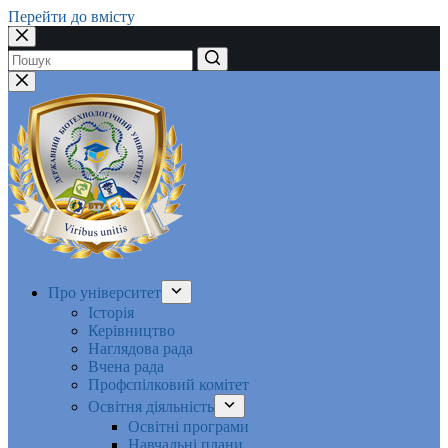
Перейти до вмісту
Немає
результатів
Про університет
Історія
Керівництво
Наглядова рада
Вчена рада
Профспілковий комітет
Освітня діяльність
Освітні програми
Навчальні плани