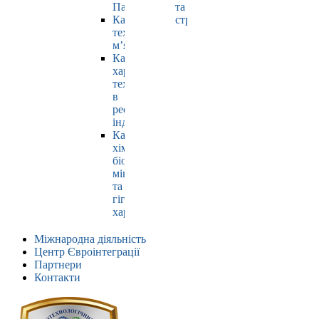
Павлюк
та
Кафедра
страхування
технології
м’яса
Кафедра
харчових
технологій
в
ресторанній
індустрії
Кафедра
хімії,
біохімії,
мікробіології
та
гігієни
харчування
Міжнародна діяльність
Центр Євроінтеграції
Партнери
Контакти