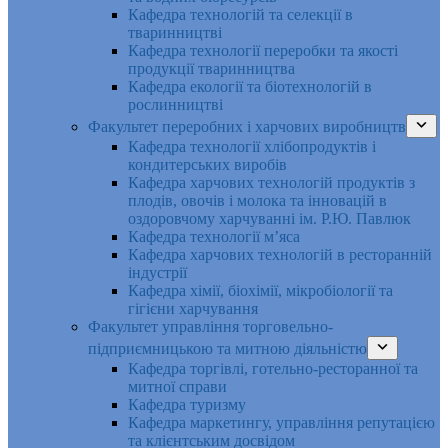
Кафедра технологій та селекції в
тваринництві
Кафедра технології переробки та якості
продукції тваринництва
Кафедра екології та біотехнологій в
рослинництві
Факультет переробних і харчових виробництв
Кафедра технології хлібопродуктів і
кондитерських виробів
Кафедра харчових технологій продуктів з
плодів, овочів і молока та інновацій в
оздоровчому харчуванні ім. Р.Ю. Павлюк
Кафедра технології м’яса
Кафедра харчових технологій в ресторанній
індустрії
Кафедра хімії, біохімії, мікробіології та
гігієни харчування
Факультет управління торговельно-
підприємницькою та митною діяльністю
Кафедра торгівлі, готельно-ресторанної та
митної справи
Кафедра туризму
Кафедра маркетингу, управління репутацією
та клієнтським досвідом