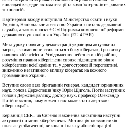
викладачі кафедри автоматизації та комп’ютерно-інтегрованих
технологій.
Партнерами заходу виступили Міністерство освіти і науки
України, Національне агентство України з питань державної
служби, а також проєкт ЄС «Підтримка комплексної реформи
державного управління в Україні» (EU 4 PAR).
Мета уроку полягає у демонстрації українцям актуальних
загроз, з якими вони стикаються з боку кібератак, і розвитку
навичок кібергігієни. Усвідомлення небезпеки кібервійни,
розуміння правил кібергігієни сприяє підвищенню рівня
кібербезпеки всієї країни та, у довгостроковій перспективі,
зниженню негативного впливу кібератак на кожного
громадянина України.
Вступне слово взяв бригадний генерал, кандидат юридичних
наук, голова Держспецзв’язку Юрій Щиголь. Потім заступник
голови Держспецзв’язку, доктор наук, професор Олександр
Потій пояснив, чому кожен з нас може стати жертвою
кібершахраїв.
Керівниця CERT-ua Євгенія Наконечна висвітлила наступні
актуальні питання кібербезпеки. Мотивація зловмисників
полягає у: збагаченні, виконанні наказу або співпраці зі