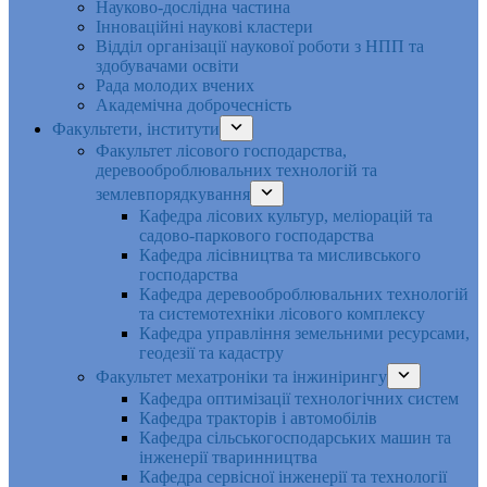
Науково-дослідна частина
Інноваційні наукові кластери
Відділ організації наукової роботи з НПП та
здобувачами освіти
Рада молодих вчених
Академічна доброчесність
Факультети, інститути
Факультет лісового господарства,
деревооброблювальних технологій та
землевпорядкування
Кафедра лісових культур, меліорацій та
садово-паркового господарства
Кафедра лісівництва та мисливського
господарства
Кафедра деревооброблювальних технологій
та системотехніки лісового комплексу
Кафедра управління земельними ресурсами,
геодезії та кадастру
Факультет мехатроніки та інжинірингу
Кафедра оптимізації технологічних систем
Кафедра тракторів і автомобілів
Кафедра сільськогосподарських машин та
інженерії тваринництва
Кафедра cервісної інженерії та технології