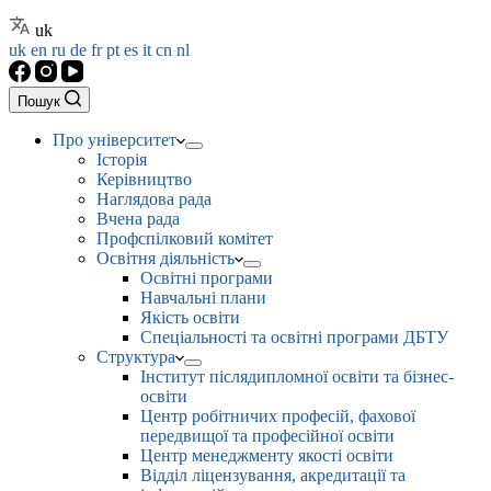
uk
uk
en
ru
de
fr
pt
es
it
cn
nl
Пошук
Про університет
Історія
Керівництво
Наглядова рада
Вчена рада
Профспілковий комітет
Освітня діяльність
Освітні програми
Навчальні плани
Якість освіти
Спеціальності та освітні програми ДБТУ
Структура
Інститут післядипломної освіти та бізнес-
освіти
Центр робітничих професій, фахової
передвищої та професійної освіти
Центр менеджменту якості освіти
Відділ ліцензування, акредитації та