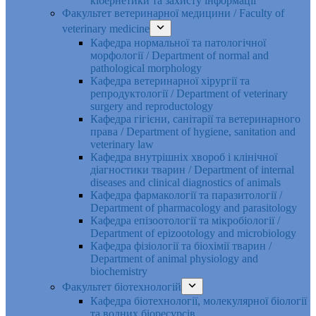
кібернетики та захисту інформації
Факультет ветеринарної медицини / Faculty of
veterinary medicine
Кафедра нормальної та патологічної
морфології / Department of normal and
pathological morphology
Кафедра ветеринарної хірургії та
репродуктології / Department of veterinary
surgery and reproductology
Кафедра гігієни, санітарії та ветеринарного
права / Department of hygiene, sanitation and
veterinary law
Кафедра внутрішніх хвороб і клінічної
діагностики тварин / Department of internal
diseases and clinical diagnostics of animals
Кафедра фармакології та паразитології /
Department of pharmacology and parasitology
Кафедра епізоотології та мікробіології /
Department of epizootology and microbiology
Кафедра фізіології та біохімії тварин /
Department of animal physiology and
biochemistry
Факультет біотехнологій
Кафедра біотехнології, молекулярної біології
та водних біоресурсів