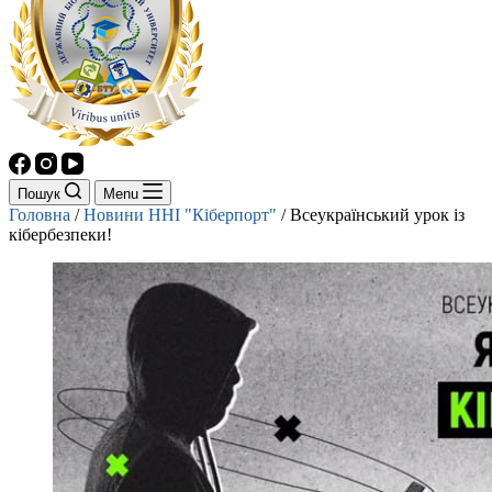
Пошук
Menu
Головна
/
Новини ННІ "Кіберпорт"
/
Всеукраїнський урок із
кібербезпеки!