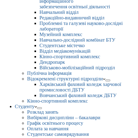
інформаційного
забезпечення освітньої діяльності
Навчальний відділ
Редакційно-видавничий відділ
Проблемні та галузеві науково-дослідні
лабораторії
Музейний комплекс
Навчально-дослідний комбінат БТУ
Студентське містечко
Відділ медіакомунікацій
Кінно-спортивний комплекс
Дендропарк
Військово-мобілізаційний підрозділ
Публічна інформація
Відокремлені структурні підрозділи
Харківський фаховий коледж харчової
промисловості ДБТУ
Вовчанський фаховий коледж ДБТУ
Кінно-спортивний комплекс
Студенту
Розклад занять
Вибіркові дисципліни – бакалаври
Графік освітнього процесу
Оплата за навчання
Студентське самоврядування