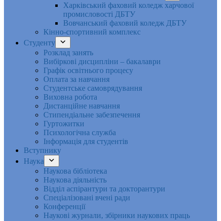
Харківський фаховий коледж харчової
промисловості ДБТУ
Вовчанський фаховий коледж ДБТУ
Кінно-спортивний комплекс
Студенту
Розклад занять
Вибіркові дисципліни – бакалаври
Графік освітнього процесу
Оплата за навчання
Студентське самоврядування
Виховна робота
Дистанційне навчання
Стипендіальне забезпечення
Гуртожитки
Психологічна служба
Інформація для студентів
Вступнику
Наука
Наукова бібліотека
Наукова діяльність
Відділ аспірантури та докторантури
Спеціалізовані вчені ради
Конференції
Наукові журнали, збірники наукових праць