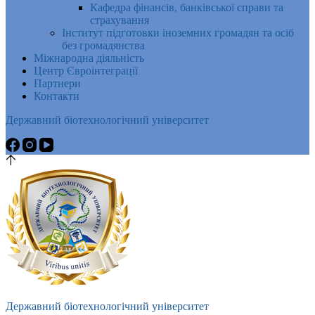
Кафедра фінансів, банківської справи та
страхування
Інститут підготовки іноземних громадян та осіб
без громадянства
Міжнародна діяльність
Центр Євроінтеграції
Партнери
Контакти
Державний біотехнологічний університет
Державний біотехнологічний університет