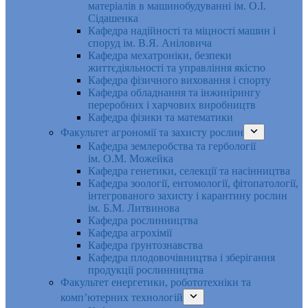
матеріалів в машинобудуванні ім. О.І.
Сідашенка
Кафедра надійності та міцності машин і
споруд ім. В.Я. Аніловича
Кафедра мехатроніки, безпеки
життєдіяльності та управління якістю
Кафедра фізичного виховання і спорту
Кафедра обладнання та інжинірингу
переробних і харчових виробництв
Кафедра фізики та математики
Факультет агрономії та захисту рослин
Кафедра землеробства та гербології
ім. О.М. Можейка
Кафедра генетики, селекції та насінництва
Кафедра зоології, ентомології, фітопатології,
інтегрованого захисту і карантину рослин
ім. Б.М. Литвинова
Кафедра рослинництва
Кафедра агрохімії
Кафедра ґрунтознавства
Кафедра плодовочівництва і зберігання
продукції рослинництва
Факультет енергетики, робототехніки та
комп’ютерних технологій