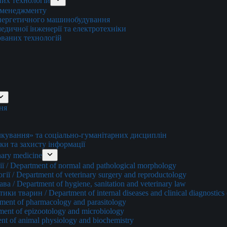
них технологій
о менеджменту
енергетичного машинобудування
едичної інженерії та електротехніки
ованих технологій
ня
ування» та соціально-гуманітарних дисциплін
ки та захисту інформації
ary medicine
 / Department of normal and pathological morphology
ї / Department of veterinary surgery and reproductology
а / Department of hygiene, sanitation and veterinary law
и тварин / Department of internal diseases and clinical diagnostics 
ment of pharmacology and parasitology
ment of epizootology and microbiology
nt of animal physiology and biochemistry