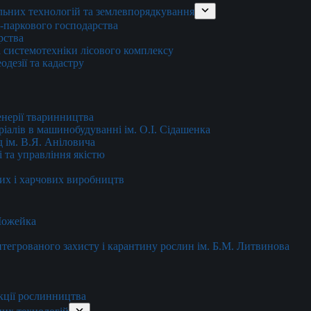
льних технологій та землевпорядкування
о-паркового господарства
рства
 системотехніки лісового комплексу
дезії та кадастру
енерії тваринництва
еріалів в машинобудуванні ім. О.І. Сідашенка
д ім. В.Я. Аніловича
 та управління якістю
их і харчових виробництв
 Можейка
 інтегрованого захисту і карантину рослин ім. Б.М. Литвинова
кції рослинництва