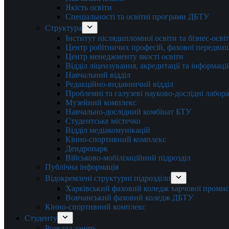
Якість освіти
Спеціальності та освітні програми ДБТУ
Структура
Інститут післядипломної освіти та бізнес-осві
Центр робітничих професій, фахової передвищо
Центр менеджменту якості освіти
Відділ ліцензування, акредитації та інформаці
Навчальний відділ
Редакційно-видавничий відділ
Проблемні та галузеві науково-дослідні лабора
Музейний комплекс
Навчально-дослідний комбінат БТУ
Студентське містечко
Відділ медіакомунікацій
Кінно-спортивний комплекс
Дендропарк
Військово-мобілізаційний підрозділ
Публічна інформація
Відокремлені структурні підрозділи
Харківський фаховий коледж харчової проми
Вовчанський фаховий коледж ДБТУ
Кінно-спортивний комплекс
Студенту
Розклад занять