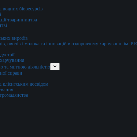
та водних біоресурсів
і
кції тваринництва
цтві
ських виробів
ів, овочів і молока та інновацій в оздоровчому харчуванні ім. Р
дустрії
и харчування
ю та митною діяльністю
тної справи
а клієнтським досвідом
хування
 громадянства