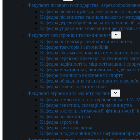
Факультет лісового господарства, деревооброблюва
Кафедра лісових культур, меліорацій та садов
Кафедра лісівництва та мисливського господа
Кафедра деревооброблювальних технологій та
Кафедра управління земельними ресурсами, гео
Факультет мехатроніки та інжинірингу
Кафедра оптимізації технологічних систем
Кафедра тракторів і автомобілів
Кафедра сільськогосподарських машин та інж
Кафедра cервісної інженерії та технології мат
Кафедра надійності та міцності машин і спору
Кафедра мехатроніки, безпеки життєдіяльності
Кафедра фізичного виховання і спорту
Кафедра обладнання та інжинірингу переробн
Кафедра фізики та математики
Факультет агрономії та захисту рослин
Кафедра землеробства та гербології ім. О.М.
Кафедра генетики, селекції та насінництва
Кафедра зоології, ентомології, фітопатології,
Кафедра рослинництва
Кафедра агрохімії
Кафедра ґрунтознавства
Кафедра плодовочівництва і зберігання проду