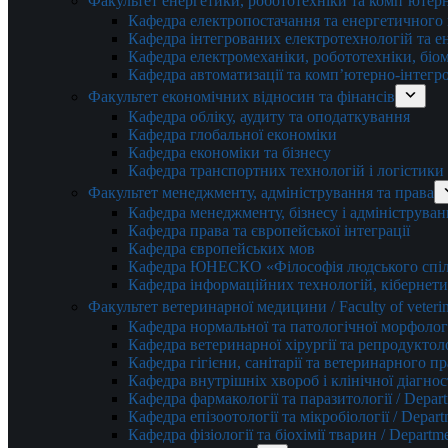
Факультет енергетики, робототехніки та комп’ютер
Кафедра електропостачання та енергетичног
Кафедра інтегрованих електротехнологій та 
Кафедра електромеханіки, робототехніки, біом
Кафедра автоматизації та комп’ютерно-інтегр
Факультет економічних відносин та фінансів
Кафедра обліку, аудиту та оподаткування
Кафедра глобальної економіки
Кафедра економіки та бізнесу
Кафедра транспортних технологій і логістики
Факультет менеджменту, адміністрування та права
Кафедра менеджменту, бізнесу і адмініструван
Кафедра права та європейської інтеграції
Кафедра європейських мов
Кафедра ЮНЕСКО «Філософія людського спілк
Кафедра інформаційних технологій, кібернети
Факультет ветеринарної медицини / Faculty of veterin
Кафедра нормальної та патологічної морфології
Кафедра ветеринарної хірургії та репродуктологі
Кафедра гігієни, санітарії та ветеринарного прав
Кафедра внутрішніх хвороб і клінічної діагностик
Кафедра фармакології та паразитології / Depart
Кафедра епізоотології та мікробіології / Depart
Кафедра фізіології та біохімії тварин / Departme