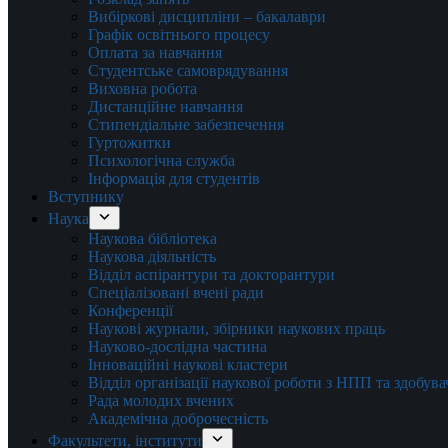
Вибіркові дисципліни – бакалаври
Графік освітнього процесу
Оплата за навчання
Студентське самоврядування
Виховна робота
Дистанційне навчання
Стипендіальне забезпечення
Гуртожитки
Психологічна служба
Інформація для студентів
Вступнику
Наука
Наукова бібліотека
Наукова діяльність
Відділ аспірантури та докторантури
Спеціалізовані вчені ради
Конференції
Наукові журнали, збірники наукових праць
Науково-дослідна частина
Інноваційні наукові кластери
Відділ організації наукової роботи з НПП та здобув
Рада молодих вчених
Академічна доброчесність
Факультети, інститути