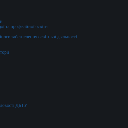
ти
ї та професійної освіти
йного забезпечення освітньої діяльності
торії
словості ДБТУ