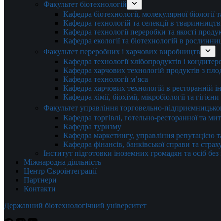
Факультет біотехнологій
Кафедра біотехнології, молекулярної біології 
Кафедра технологій та селекції в тваринництв
Кафедра технології переробки та якості проду
Кафедра екології та біотехнологій в рослинни
Факультет переробних і харчових виробництв
Кафедра технології хлібопродуктів і кондитер
Кафедра харчових технологій продуктів з плод
Кафедра технології м’яса
Кафедра харчових технологій в ресторанній ін
Кафедра хімії, біохімії, мікробіології та гігієн
Факультет управління торговельно-підприємницько
Кафедра торгівлі, готельно-ресторанної та ми
Кафедра туризму
Кафедра маркетингу, управління репутацією т
Кафедра фінансів, банківської справи та стра
Інститут підготовки іноземних громадян та осіб без
Міжнародна діяльність
Центр Євроінтеграції
Партнери
Контакти
Державний біотехнологічний університет