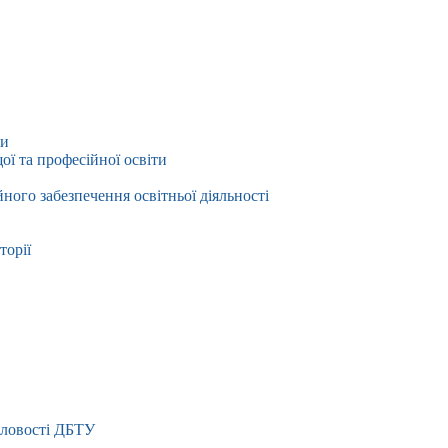
ти
ї та професійної освіти
йного забезпечення освітньої діяльності
торії
словості ДБТУ