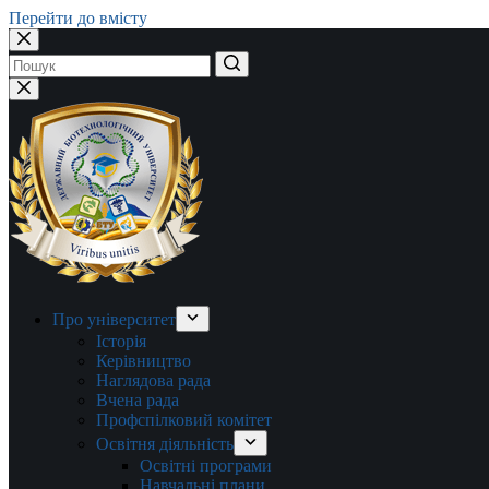
Перейти до вмісту
Немає
результатів
Про університет
Історія
Керівництво
Наглядова рада
Вчена рада
Профспілковий комітет
Освітня діяльність
Освітні програми
Навчальні плани