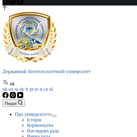
Державний біотехнологічний університет
uk
uk
en
ru
de
fr
pt
es
it
cn
nl
Пошук
Про університет
Історія
Керівництво
Наглядова рада
Вчена рада