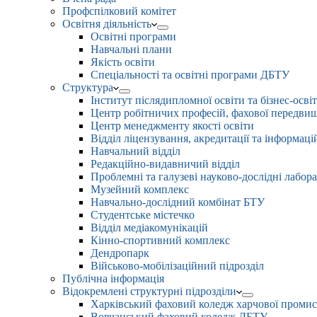
Профспілковий комітет
Освітня діяльність
Освітні програми
Навчальні плани
Якість освіти
Спеціальності та освітні програми ДБТУ
Структура
Інститут післядипломної освіти та бізнес-осві
Центр робітничих професій, фахової передвищо
Центр менеджменту якості освіти
Відділ ліцензування, акредитації та інформаці
Навчальний відділ
Редакційно-видавничий відділ
Проблемні та галузеві науково-дослідні лабора
Музейний комплекс
Навчально-дослідний комбінат БТУ
Студентське містечко
Відділ медіакомунікацій
Кінно-спортивний комплекс
Дендропарк
Військово-мобілізаційний підрозділ
Публічна інформація
Відокремлені структурні підрозділи
Харківський фаховий коледж харчової проми
Вовчанський фаховий коледж ДБТУ