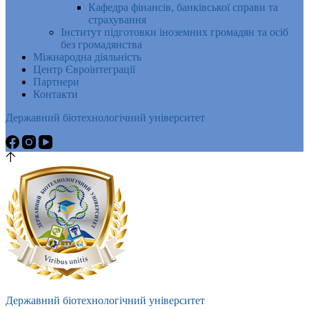
Кафедра фінансів, банківської справи та
страхування
Інститут підготовки іноземних громадян та осіб
без громадянства
Міжнародна діяльність
Центр Євроінтеграції
Партнери
Контакти
Державний біотехнологічний університет
Державний біотехнологічний університет