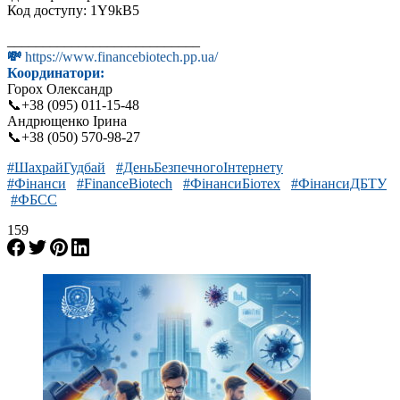
Код доступу: 1Y9kB5
___________________________
💸
https://www.financebiotech.pp.ua/
Координатори:
Горох Олександр
📞+38 (095) 011-15-48
Андрющенко Ірина
📞+38 (050) 570-98-27
#ШахрайГудбай
#ДеньБезпечногоІнтернету
#Фінанси
#FinanceBiotech
#ФінансиБіотех
#ФінансиДБТУ
#ФБСС
159