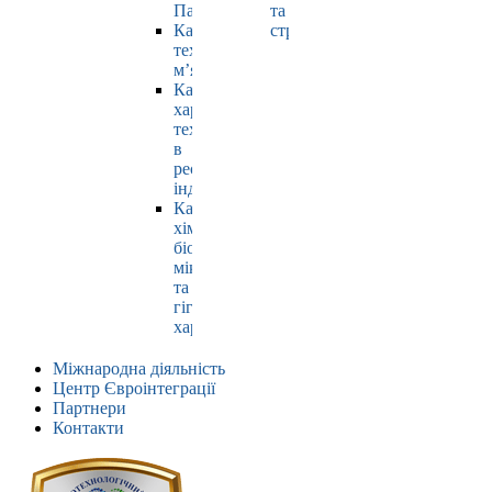
Павлюк
та
Кафедра
страхування
технології
м’яса
Кафедра
харчових
технологій
в
ресторанній
індустрії
Кафедра
хімії,
біохімії,
мікробіології
та
гігієни
харчування
Міжнародна діяльність
Центр Євроінтеграції
Партнери
Контакти