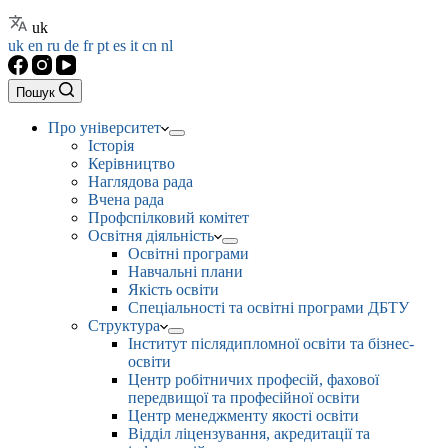
uk
uk
en
ru
de
fr
pt
es
it
cn
nl
Пошук
Про університет
Історія
Керівництво
Наглядова рада
Вчена рада
Профспілковий комітет
Освітня діяльність
Освітні програми
Навчальні плани
Якість освіти
Спеціальності та освітні програми ДБТУ
Структура
Інститут післядипломної освіти та бізнес-
освіти
Центр робітничих професій, фахової
передвищої та професійної освіти
Центр менеджменту якості освіти
Відділ ліцензування, акредитації та