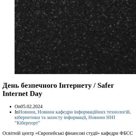
День безпечного Інтернету / Safer
Internet Day
On
05.02.2024
In
Новини
,
Новини кафедри інформаційних технологій,
кібернетики та захисту інформації
,
Новини ННІ
"Кіберпорт"
Освітній центр «Європейські фінансові студії» кафедри ФБСС