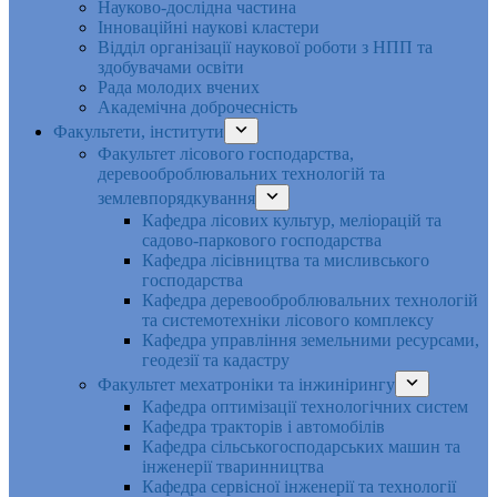
Науково-дослідна частина
Інноваційні наукові кластери
Відділ організації наукової роботи з НПП та
здобувачами освіти
Рада молодих вчених
Академічна доброчесність
Факультети, інститути
Факультет лісового господарства,
деревооброблювальних технологій та
землевпорядкування
Кафедра лісових культур, меліорацій та
садово-паркового господарства
Кафедра лісівництва та мисливського
господарства
Кафедра деревооброблювальних технологій
та системотехніки лісового комплексу
Кафедра управління земельними ресурсами,
геодезії та кадастру
Факультет мехатроніки та інжинірингу
Кафедра оптимізації технологічних систем
Кафедра тракторів і автомобілів
Кафедра сільськогосподарських машин та
інженерії тваринництва
Кафедра cервісної інженерії та технології