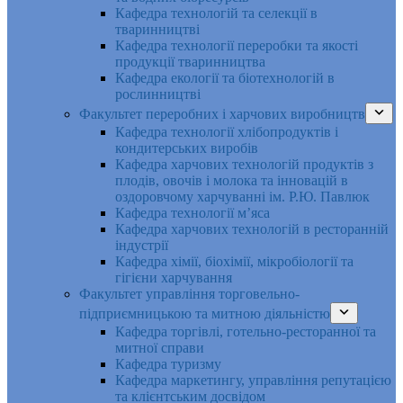
Кафедра технологій та селекції в
тваринництві
Кафедра технології переробки та якості
продукції тваринництва
Кафедра екології та біотехнологій в
рослинництві
Факультет переробних і харчових виробництв
Кафедра технології хлібопродуктів і
кондитерських виробів
Кафедра харчових технологій продуктів з
плодів, овочів і молока та інновацій в
оздоровчому харчуванні ім. Р.Ю. Павлюк
Кафедра технології м’яса
Кафедра харчових технологій в ресторанній
індустрії
Кафедра хімії, біохімії, мікробіології та
гігієни харчування
Факультет управління торговельно-
підприємницькою та митною діяльністю
Кафедра торгівлі, готельно-ресторанної та
митної справи
Кафедра туризму
Кафедра маркетингу, управління репутацією
та клієнтським досвідом