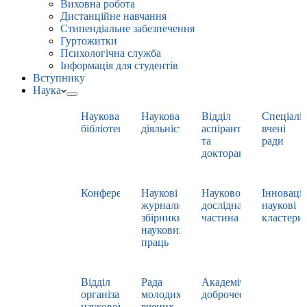
Виховна робота
Дистанційне навчання
Стипендіальне забезпечення
Гуртожитки
Психологічна служба
Інформація для студентів
Вступнику
Наука
Наукова
Наукова
Відділ
Спеціаліз
бібліотека
діяльність
аспірантури
вчені
та
ради
докторантури
Конференції
Наукові
Науково-
Інноваці
журнали,
дослідна
наукові
збірники
частина
кластери
наукових
праць
Відділ
Рада
Академічна
організації
молодих
доброчесність
наукової
вчених