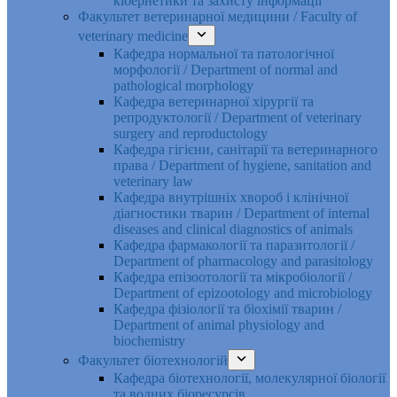
кібернетики та захисту інформації
Факультет ветеринарної медицини / Faculty of
veterinary medicine
Кафедра нормальної та патологічної
морфології / Department of normal and
pathological morphology
Кафедра ветеринарної хірургії та
репродуктології / Department of veterinary
surgery and reproductology
Кафедра гігієни, санітарії та ветеринарного
права / Department of hygiene, sanitation and
veterinary law
Кафедра внутрішніх хвороб і клінічної
діагностики тварин / Department of internal
diseases and clinical diagnostics of animals
Кафедра фармакології та паразитології /
Department of pharmacology and parasitology
Кафедра епізоотології та мікробіології /
Department of epizootology and microbiology
Кафедра фізіології та біохімії тварин /
Department of animal physiology and
biochemistry
Факультет біотехнологій
Кафедра біотехнології, молекулярної біології
та водних біоресурсів