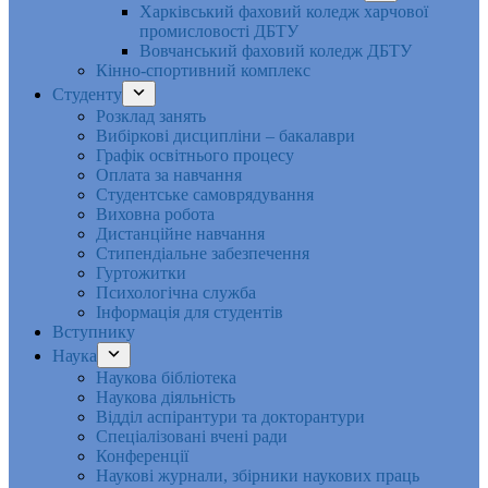
Харківський фаховий коледж харчової
промисловості ДБТУ
Вовчанський фаховий коледж ДБТУ
Кінно-спортивний комплекс
Студенту
Розклад занять
Вибіркові дисципліни – бакалаври
Графік освітнього процесу
Оплата за навчання
Студентське самоврядування
Виховна робота
Дистанційне навчання
Стипендіальне забезпечення
Гуртожитки
Психологічна служба
Інформація для студентів
Вступнику
Наука
Наукова бібліотека
Наукова діяльність
Відділ аспірантури та докторантури
Спеціалізовані вчені ради
Конференції
Наукові журнали, збірники наукових праць