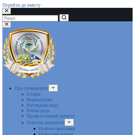
Перейти до вмісту
Немає
результатів
Про університет
Історія
Керівництво
Наглядова рада
Вчена рада
Профспілковий комітет
Освітня діяльність
Освітні програми
Навчальні плани