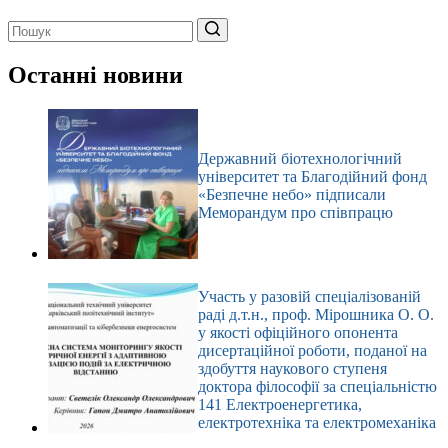
Немає
результатів
Останні новини
Державний біотехнологічний
університет та Благодійний фонд
«Безпечне небо» підписали
Меморандум про співпрацю
Участь у разовій спеціалізованій
раді д.т.н., проф. Мірошника О. О.
у якості офіційного опонента
дисертаційної роботи, поданої на
здобуття наукового ступеня
доктора філософії за спеціальністю
141 Електроенергетика,
електротехніка та електромеханіка