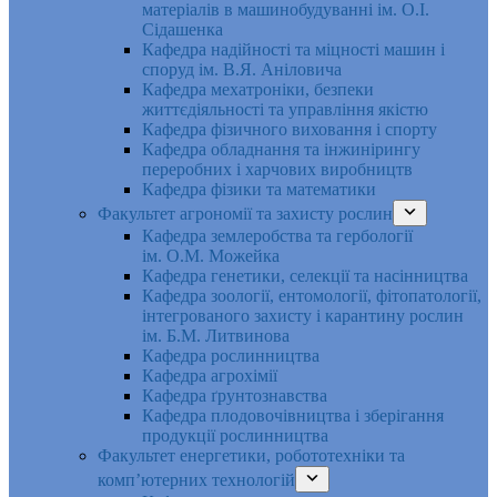
матеріалів в машинобудуванні ім. О.І.
Сідашенка
Кафедра надійності та міцності машин і
споруд ім. В.Я. Аніловича
Кафедра мехатроніки, безпеки
життєдіяльності та управління якістю
Кафедра фізичного виховання і спорту
Кафедра обладнання та інжинірингу
переробних і харчових виробництв
Кафедра фізики та математики
Факультет агрономії та захисту рослин
Кафедра землеробства та гербології
ім. О.М. Можейка
Кафедра генетики, селекції та насінництва
Кафедра зоології, ентомології, фітопатології,
інтегрованого захисту і карантину рослин
ім. Б.М. Литвинова
Кафедра рослинництва
Кафедра агрохімії
Кафедра ґрунтознавства
Кафедра плодовочівництва і зберігання
продукції рослинництва
Факультет енергетики, робототехніки та
комп’ютерних технологій