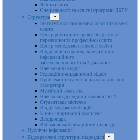
Якість освіти
Спеціальності та освітні програми ДБТУ
Структура
Інститут післядипломної освіти та бізнес-
освіти
Центр робітничих професій, фахової
передвищої та професійної освіти
Центр менеджменту якості освіти
Відділ ліцензування, акредитації та
інформаційного
забезпечення освітньої діяльності
Навчальний відділ
Редакційно-видавничий відділ
Проблемні та галузеві науково-дослідні
лабораторії
Музейний комплекс
Навчально-дослідний комбінат БТУ
Студентське містечко
Відділ медіакомунікацій
Кінно-спортивний комплекс
Дендропарк
Військово-мобілізаційний підрозділ
Публічна інформація
Відокремлені структурні підрозділи