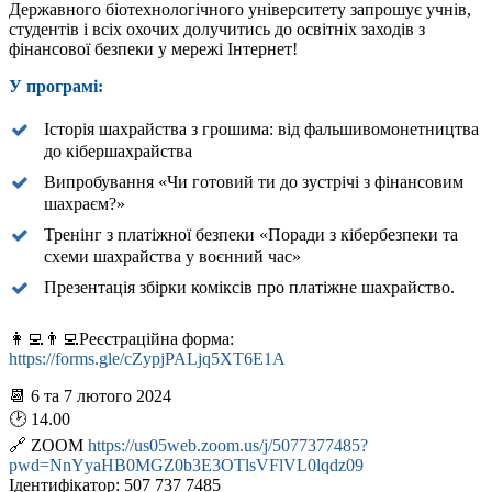
Державного біотехнологічного університету запрошує учнів,
студентів і всіх охочих долучитись до освітніх заходів з
фінансової безпеки у мережі Інтернет!
У програмі:
Історія шахрайства з грошима: від фальшивомонетництва
до кібершахрайства
Випробування «Чи готовий ти до зустрічі з фінансовим
шахраєм?»
Тренінг з платіжної безпеки «Поради з кібербезпеки та
схеми шахрайства у воєнний час»
Презентація збірки коміксів про платіжне шахрайство.
👩‍💻👨‍💻Реєстраційна форма:
https://forms.gle/cZypjPALjq5XT6E1A
📆 6 та 7 лютого 2024
🕑 14.00
🔗 ZOOM
https://us05web.zoom.us/j/5077377485?
pwd=NnYyaHB0MGZ0b3E3OTlsVFlVL0lqdz09
Ідентифікатор: 507 737 7485