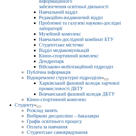
інформаційного
забезпечення освітньої діяльності
Навчальний відділ
Редакційно-видавничий відділ
Проблемні та галузеві науково-дослідні
лабораторії
Музейний комплекс
Навчально-дослідний комбінат БТУ
Студентське містечко
Відділ медіакомунікацій
Кінно-спортивний комплекс
Дендропарк
Військово-мобілізаційний підрозділ
Публічна інформація
Відокремлені структурні підрозділи
Харківський фаховий коледж харчової
промисловості ДБТУ
Вовчанський фаховий коледж ДБТУ
Кінно-спортивний комплекс
Студенту
Розклад занять
Вибіркові дисципліни – бакалаври
Графік освітнього процесу
Оплата за навчання
Студентське самоврядування