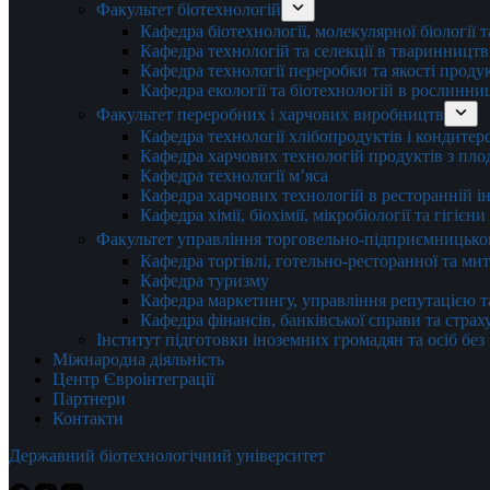
Факультет біотехнологій
Кафедра біотехнології, молекулярної біології 
Кафедра технологій та селекції в тваринництв
Кафедра технології переробки та якості проду
Кафедра екології та біотехнологій в рослинни
Факультет переробних і харчових виробництв
Кафедра технології хлібопродуктів і кондитер
Кафедра харчових технологій продуктів з плод
Кафедра технології м’яса
Кафедра харчових технологій в ресторанній ін
Кафедра хімії, біохімії, мікробіології та гігієн
Факультет управління торговельно-підприємницько
Кафедра торгівлі, готельно-ресторанної та ми
Кафедра туризму
Кафедра маркетингу, управління репутацією т
Кафедра фінансів, банківської справи та стра
Інститут підготовки іноземних громадян та осіб без
Міжнародна діяльність
Центр Євроінтеграції
Партнери
Контакти
Державний біотехнологічний університет