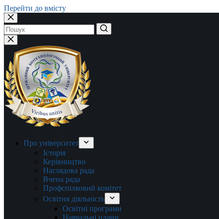
Перейти до вмісту
Немає
результатів
Про університет
Історія
Керівництво
Наглядова рада
Вчена рада
Профспілковий комітет
Освітня діяльність
Освітні програми
Навчальні плани