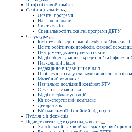
Профспілковий комітет
Освітня діяльність
Освітні програми
Навчальні плани
Якість освіти
Спеціальності та освітні програми ДБТУ
Структура
Інститут післядипломної освіти та бізнес-осві
Центр робітничих професій, фахової передвищо
Центр менеджменту якості освіти
Відділ ліцензування, акредитації та інформаці
Навчальний відділ
Редакційно-видавничий відділ
Проблемні та галузеві науково-дослідні лабора
Музейний комплекс
Навчально-дослідний комбінат БТУ
Студентське містечко
Відділ медіакомунікацій
Кінно-спортивний комплекс
Дендропарк
Військово-мобілізаційний підрозділ
Публічна інформація
Відокремлені структурні підрозділи
Харківський фаховий коледж харчової проми
Вовчанський фаховий коледж ДБТУ