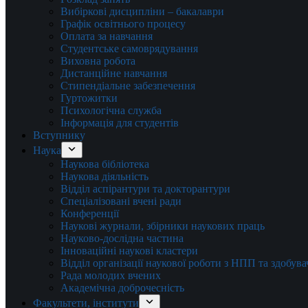
Вибіркові дисципліни – бакалаври
Графік освітнього процесу
Оплата за навчання
Студентське самоврядування
Виховна робота
Дистанційне навчання
Стипендіальне забезпечення
Гуртожитки
Психологічна служба
Інформація для студентів
Вступнику
Наука
Наукова бібліотека
Наукова діяльність
Відділ аспірантури та докторантури
Спеціалізовані вчені ради
Конференції
Наукові журнали, збірники наукових праць
Науково-дослідна частина
Інноваційні наукові кластери
Відділ організації наукової роботи з НПП та здобув
Рада молодих вчених
Академічна доброчесність
Факультети, інститути