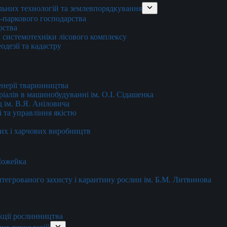
льних технологій та землевпорядкування
о-паркового господарства
рства
 системотехніки лісового комплексу
дезії та кадастру
енерії тваринництва
еріалів в машинобудуванні ім. О.І. Сідашенка
д ім. В.Я. Аніловича
 та управління якістю
их і харчових виробництв
 Можейка
 інтегрованого захисту і карантину рослин ім. Б.М. Литвинова
кції рослинництва