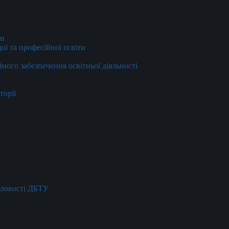
ти
ї та професійної освіти
йного забезпечення освітньої діяльності
торії
словості ДБТУ