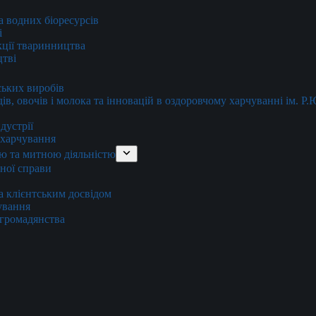
та водних біоресурсів
і
кції тваринництва
цтві
ських виробів
ів, овочів і молока та інновацій в оздоровчому харчуванні ім. Р
дустрії
и харчування
ю та митною діяльністю
тної справи
а клієнтським досвідом
хування
 громадянства