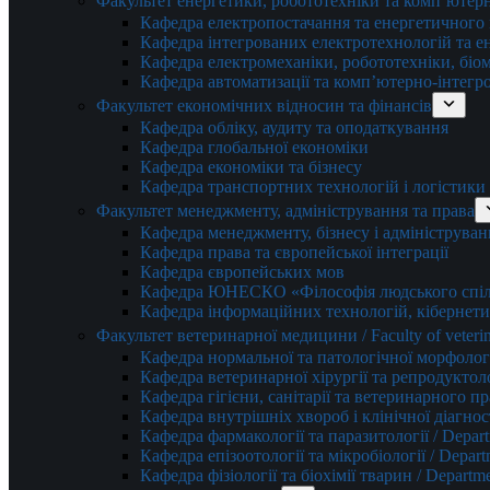
Факультет енергетики, робототехніки та комп’ютер
Кафедра електропостачання та енергетичног
Кафедра інтегрованих електротехнологій та 
Кафедра електромеханіки, робототехніки, біом
Кафедра автоматизації та комп’ютерно-інтегр
Факультет економічних відносин та фінансів
Кафедра обліку, аудиту та оподаткування
Кафедра глобальної економіки
Кафедра економіки та бізнесу
Кафедра транспортних технологій і логістики
Факультет менеджменту, адміністрування та права
Кафедра менеджменту, бізнесу і адмініструван
Кафедра права та європейської інтеграції
Кафедра європейських мов
Кафедра ЮНЕСКО «Філософія людського спілк
Кафедра інформаційних технологій, кібернети
Факультет ветеринарної медицини / Faculty of veterin
Кафедра нормальної та патологічної морфології
Кафедра ветеринарної хірургії та репродуктологі
Кафедра гігієни, санітарії та ветеринарного прав
Кафедра внутрішніх хвороб і клінічної діагностик
Кафедра фармакології та паразитології / Depart
Кафедра епізоотології та мікробіології / Depart
Кафедра фізіології та біохімії тварин / Departme