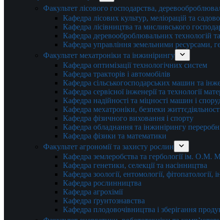
Факультет лісового господарства, деревооброблюва
Кафедра лісових культур, меліорацій та садов
Кафедра лісівництва та мисливського господа
Кафедра деревооброблювальних технологій та
Кафедра управління земельними ресурсами, гео
Факультет мехатроніки та інжинірингу
Кафедра оптимізації технологічних систем
Кафедра тракторів і автомобілів
Кафедра сільськогосподарських машин та інж
Кафедра cервісної інженерії та технології мат
Кафедра надійності та міцності машин і спору
Кафедра мехатроніки, безпеки життєдіяльності
Кафедра фізичного виховання і спорту
Кафедра обладнання та інжинірингу переробн
Кафедра фізики та математики
Факультет агрономії та захисту рослин
Кафедра землеробства та гербології ім. О.М.
Кафедра генетики, селекції та насінництва
Кафедра зоології, ентомології, фітопатології,
Кафедра рослинництва
Кафедра агрохімії
Кафедра ґрунтознавства
Кафедра плодовочівництва і зберігання проду