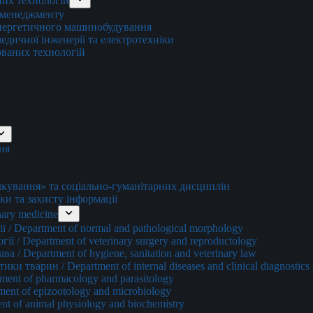
них технологій
о менеджменту
енергетичного машинобудування
едичної інженерії та електротехніки
ованих технологій
ня
ування» та соціально-гуманітарних дисциплін
ки та захисту інформації
ary medicine
 / Department of normal and pathological morphology
ї / Department of veterinary surgery and reproductology
а / Department of hygiene, sanitation and veterinary law
и тварин / Department of internal diseases and clinical diagnostics 
ment of pharmacology and parasitology
ment of epizootology and microbiology
nt of animal physiology and biochemistry