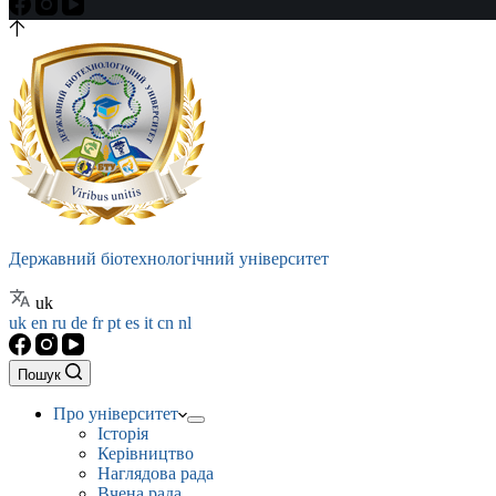
Державний біотехнологічний університет
uk
uk
en
ru
de
fr
pt
es
it
cn
nl
Пошук
Про університет
Історія
Керівництво
Наглядова рада
Вчена рада