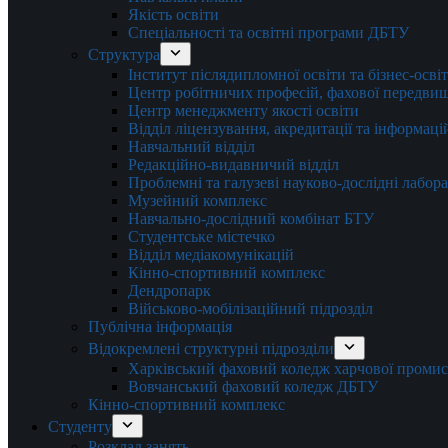
Якість освіти
Спеціальності та освітні програми ДБТУ
Структура
Інститут післядипломної освіти та бізнес-осві
Центр робітничих професій, фахової передвищо
Центр менеджменту якості освіти
Відділ ліцензування, акредитації та інформаці
Навчальний відділ
Редакційно-видавничий відділ
Проблемні та галузеві науково-дослідні лабора
Музейний комплекс
Навчально-дослідний комбінат БТУ
Студентське містечко
Відділ медіакомунікацій
Кінно-спортивний комплекс
Дендропарк
Військово-мобілізаційний підрозділ
Публічна інформація
Відокремлені структурні підрозділи
Харківський фаховий коледж харчової проми
Вовчанський фаховий коледж ДБТУ
Кінно-спортивний комплекс
Студенту
Розклад занять