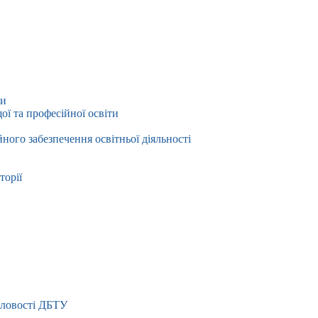
ти
ї та професійної освіти
йного забезпечення освітньої діяльності
торії
словості ДБТУ