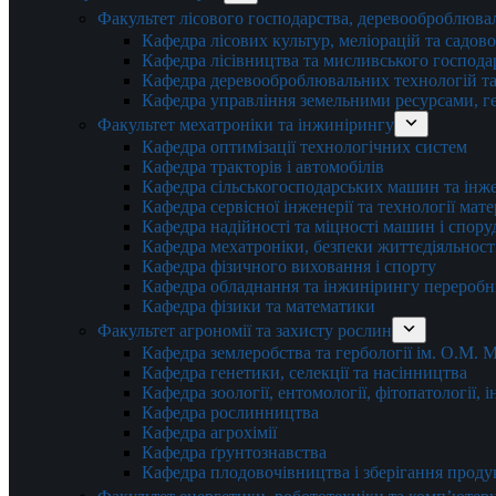
Факультет лісового господарства, деревооброблюва
Кафедра лісових культур, меліорацій та садов
Кафедра лісівництва та мисливського господа
Кафедра деревооброблювальних технологій та
Кафедра управління земельними ресурсами, гео
Факультет мехатроніки та інжинірингу
Кафедра оптимізації технологічних систем
Кафедра тракторів і автомобілів
Кафедра сільськогосподарських машин та інж
Кафедра cервісної інженерії та технології мат
Кафедра надійності та міцності машин і спору
Кафедра мехатроніки, безпеки життєдіяльності
Кафедра фізичного виховання і спорту
Кафедра обладнання та інжинірингу переробн
Кафедра фізики та математики
Факультет агрономії та захисту рослин
Кафедра землеробства та гербології ім. О.М.
Кафедра генетики, селекції та насінництва
Кафедра зоології, ентомології, фітопатології,
Кафедра рослинництва
Кафедра агрохімії
Кафедра ґрунтознавства
Кафедра плодовочівництва і зберігання проду