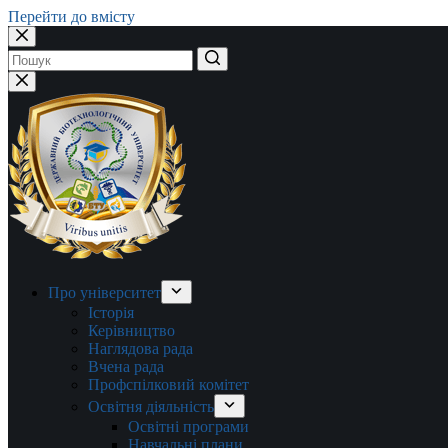
Перейти до вмісту
Немає
результатів
Про університет
Історія
Керівництво
Наглядова рада
Вчена рада
Профспілковий комітет
Освітня діяльність
Освітні програми
Навчальні плани