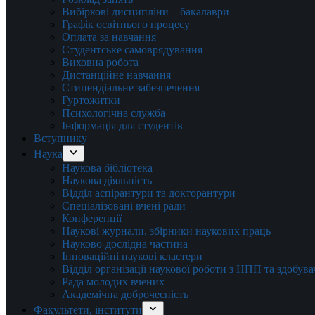
Вибіркові дисципліни – бакалаври
Графік освітнього процесу
Оплата за навчання
Студентське самоврядування
Виховна робота
Дистанційне навчання
Стипендіальне забезпечення
Гуртожитки
Психологічна служба
Інформація для студентів
Вступнику
Наука
Наукова бібліотека
Наукова діяльність
Відділ аспірантури та докторантури
Спеціалізовані вчені ради
Конференції
Наукові журнали, збірники наукових праць
Науково-дослідна частина
Інноваційні наукові кластери
Відділ організації наукової роботи з НПП та здобув
Рада молодих вчених
Академічна доброчесність
Факультети, інститути