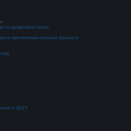
ти
ї та професійної освіти
йного забезпечення освітньої діяльності
торії
словості ДБТУ