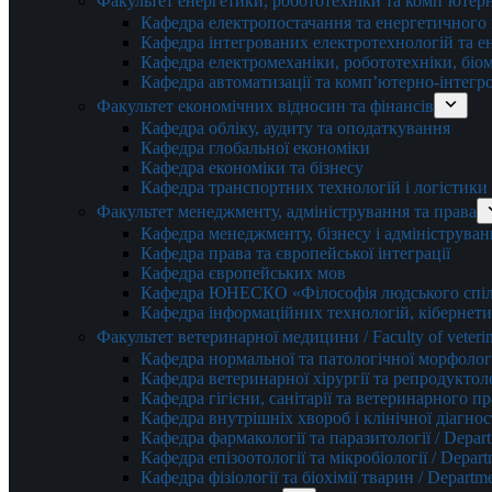
Факультет енергетики, робототехніки та комп’ютер
Кафедра електропостачання та енергетичног
Кафедра інтегрованих електротехнологій та 
Кафедра електромеханіки, робототехніки, біом
Кафедра автоматизації та комп’ютерно-інтегр
Факультет економічних відносин та фінансів
Кафедра обліку, аудиту та оподаткування
Кафедра глобальної економіки
Кафедра економіки та бізнесу
Кафедра транспортних технологій і логістики
Факультет менеджменту, адміністрування та права
Кафедра менеджменту, бізнесу і адмініструван
Кафедра права та європейської інтеграції
Кафедра європейських мов
Кафедра ЮНЕСКО «Філософія людського спілк
Кафедра інформаційних технологій, кібернети
Факультет ветеринарної медицини / Faculty of veterin
Кафедра нормальної та патологічної морфології
Кафедра ветеринарної хірургії та репродуктологі
Кафедра гігієни, санітарії та ветеринарного прав
Кафедра внутрішніх хвороб і клінічної діагностик
Кафедра фармакології та паразитології / Depart
Кафедра епізоотології та мікробіології / Depart
Кафедра фізіології та біохімії тварин / Departme