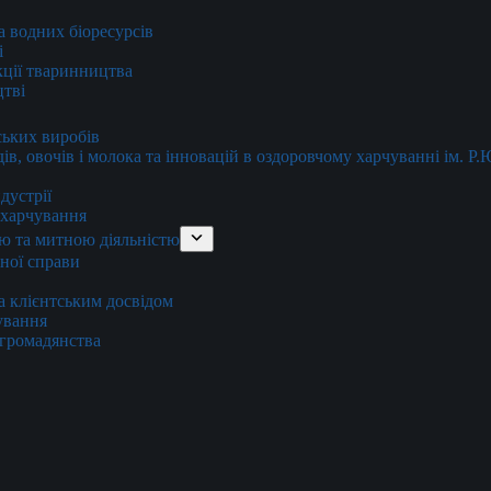
та водних біоресурсів
і
кції тваринництва
цтві
ських виробів
ів, овочів і молока та інновацій в оздоровчому харчуванні ім. Р
дустрії
и харчування
ю та митною діяльністю
тної справи
а клієнтським досвідом
хування
 громадянства