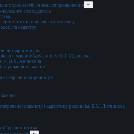
льних технологій та землевпорядкування
о-паркового господарства
рства
 системотехніки лісового комплексу
дезії та кадастру
енерії тваринництва
еріалів в машинобудуванні ім. О.І. Сідашенка
д ім. В.Я. Аніловича
 та управління якістю
их і харчових виробництв
 Можейка
 інтегрованого захисту і карантину рослин ім. Б.М. Литвинова
кції рослинництва