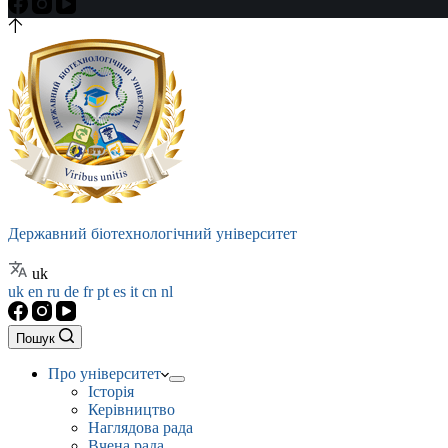
Державний біотехнологічний університет
uk
uk
en
ru
de
fr
pt
es
it
cn
nl
Пошук
Про університет
Історія
Керівництво
Наглядова рада
Вчена рада