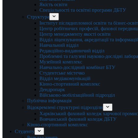
Якість освіти
Спеціальності та освітні програми ДБТУ
Структура
Інститут післядипломної освіти та бізнес-осві
Центр робітничих професій, фахової передвищо
Центр менеджменту якості освіти
Відділ ліцензування, акредитації та інформаці
Навчальний відділ
Редакційно-видавничий відділ
Проблемні та галузеві науково-дослідні лабора
Музейний комплекс
Навчально-дослідний комбінат БТУ
Студентське містечко
Відділ медіакомунікацій
Кінно-спортивний комплекс
Дендропарк
Військово-мобілізаційний підрозділ
Публічна інформація
Відокремлені структурні підрозділи
Харківський фаховий коледж харчової проми
Вовчанський фаховий коледж ДБТУ
Кінно-спортивний комплекс
Студенту
Розклад занять