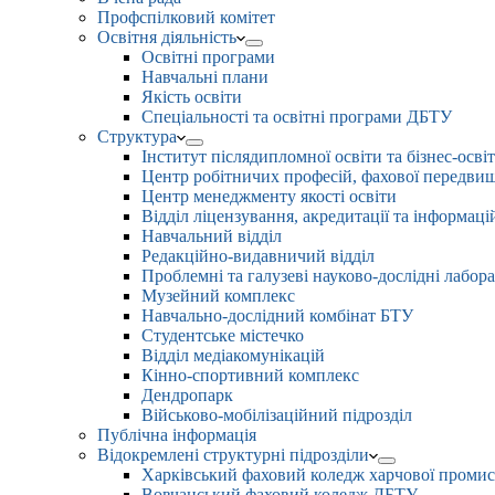
Профспілковий комітет
Освітня діяльність
Освітні програми
Навчальні плани
Якість освіти
Спеціальності та освітні програми ДБТУ
Структура
Інститут післядипломної освіти та бізнес-осві
Центр робітничих професій, фахової передвищо
Центр менеджменту якості освіти
Відділ ліцензування, акредитації та інформаці
Навчальний відділ
Редакційно-видавничий відділ
Проблемні та галузеві науково-дослідні лабора
Музейний комплекс
Навчально-дослідний комбінат БТУ
Студентське містечко
Відділ медіакомунікацій
Кінно-спортивний комплекс
Дендропарк
Військово-мобілізаційний підрозділ
Публічна інформація
Відокремлені структурні підрозділи
Харківський фаховий коледж харчової проми
Вовчанський фаховий коледж ДБТУ