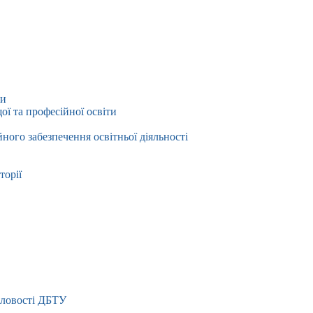
ти
ї та професійної освіти
йного забезпечення освітньої діяльності
торії
словості ДБТУ