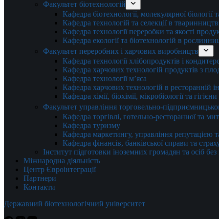
Факультет біотехнологій
Кафедра біотехнології, молекулярної біології 
Кафедра технологій та селекції в тваринництв
Кафедра технології переробки та якості проду
Кафедра екології та біотехнологій в рослинни
Факультет переробних і харчових виробництв
Кафедра технології хлібопродуктів і кондитер
Кафедра харчових технологій продуктів з плод
Кафедра технології м’яса
Кафедра харчових технологій в ресторанній ін
Кафедра хімії, біохімії, мікробіології та гігієн
Факультет управління торговельно-підприємницько
Кафедра торгівлі, готельно-ресторанної та ми
Кафедра туризму
Кафедра маркетингу, управління репутацією т
Кафедра фінансів, банківської справи та стра
Інститут підготовки іноземних громадян та осіб без
Міжнародна діяльність
Центр Євроінтеграції
Партнери
Контакти
Державний біотехнологічний університет