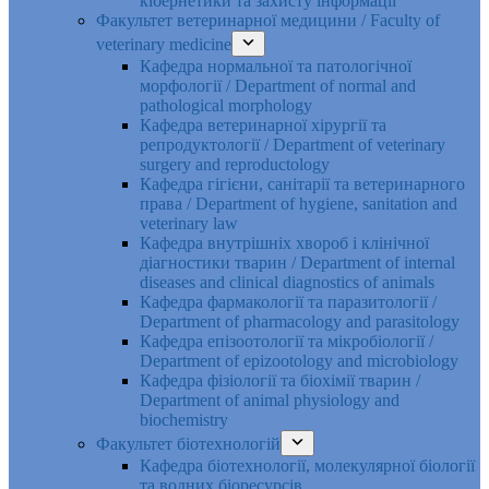
кібернетики та захисту інформації
Факультет ветеринарної медицини / Faculty of
veterinary medicine
Кафедра нормальної та патологічної
морфології / Department of normal and
pathological morphology
Кафедра ветеринарної хірургії та
репродуктології / Department of veterinary
surgery and reproductology
Кафедра гігієни, санітарії та ветеринарного
права / Department of hygiene, sanitation and
veterinary law
Кафедра внутрішніх хвороб і клінічної
діагностики тварин / Department of internal
diseases and clinical diagnostics of animals
Кафедра фармакології та паразитології /
Department of pharmacology and parasitology
Кафедра епізоотології та мікробіології /
Department of epizootology and microbiology
Кафедра фізіології та біохімії тварин /
Department of animal physiology and
biochemistry
Факультет біотехнологій
Кафедра біотехнології, молекулярної біології
та водних біоресурсів