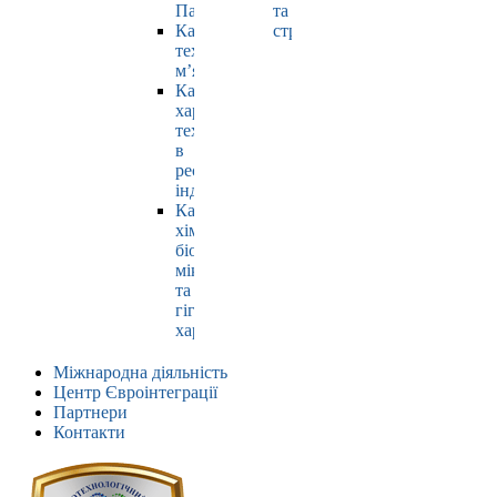
Павлюк
та
Кафедра
страхування
технології
м’яса
Кафедра
харчових
технологій
в
ресторанній
індустрії
Кафедра
хімії,
біохімії,
мікробіології
та
гігієни
харчування
Міжнародна діяльність
Центр Євроінтеграції
Партнери
Контакти