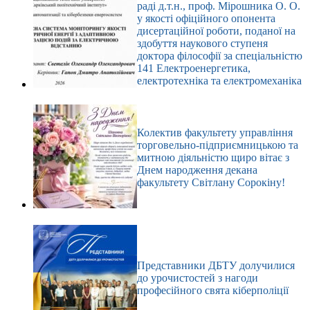
раді д.т.н., проф. Мірошника О. О.
у якості офіційного опонента
дисертаційної роботи, поданої на
здобуття наукового ступеня
доктора філософії за спеціальністю
141 Електроенергетика,
електротехніка та електромеханіка
Колектив факультету управління
торговельно-підприємницькою та
митною діяльністю щиро вітає з
Днем народження декана
факультету Світлану Сорокіну!
Представники ДБТУ долучилися
до урочистостей з нагоди
професійного свята кіберполіції