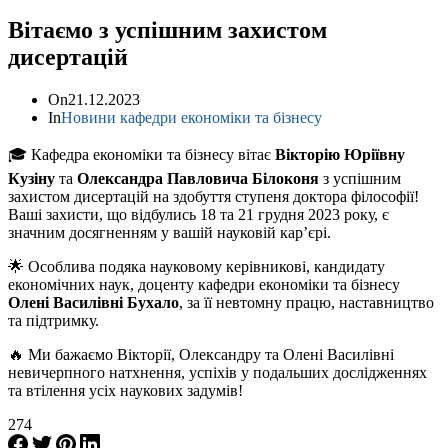
Вітаємо з успішним захистом
дисертацій
On
21.12.2023
In
Новини кафедри економіки та бізнесу
🎓
Кафедра економіки та бізнесу вітає
Вікторію Юріївну
Кузіну
та
Олександра Павловича Білоконя
з успішним
захистом дисертацій на здобуття ступеня доктора філософії!
Ваші захисти, що відбулись 18 та 21 грудня 2023 року, є
значним досягненням у вашій науковій кар’єрі.
🌟
Особлива подяка науковому керівникові, кандидату
економічних наук, доценту кафедри економіки та бізнесу
Олені Василівні Бухало
, за її невтомну працю, наставництво
та підтримку.
🔥
Ми бажаємо Вікторії, Олександру та Олені Василівні
невичерпного натхнення, успіхів у подальших дослідженнях
та втілення усіх наукових задумів!
274