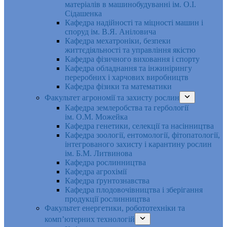
матеріалів в машинобудуванні ім. О.І.
Сідашенка
Кафедра надійності та міцності машин і
споруд ім. В.Я. Аніловича
Кафедра мехатроніки, безпеки
життєдіяльності та управління якістю
Кафедра фізичного виховання і спорту
Кафедра обладнання та інжинірингу
переробних і харчових виробництв
Кафедра фізики та математики
Факультет агрономії та захисту рослин
Кафедра землеробства та гербології
ім. О.М. Можейка
Кафедра генетики, селекції та насінництва
Кафедра зоології, ентомології, фітопатології,
інтегрованого захисту і карантину рослин
ім. Б.М. Литвинова
Кафедра рослинництва
Кафедра агрохімії
Кафедра ґрунтознавства
Кафедра плодовочівництва і зберігання
продукції рослинництва
Факультет енергетики, робототехніки та
комп’ютерних технологій