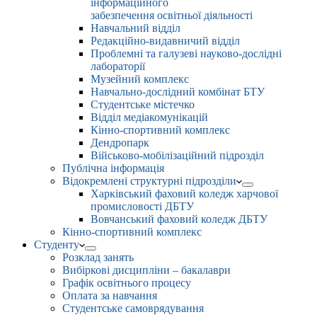
інформаційного
забезпечення освітньої діяльності
Навчальний відділ
Редакційно-видавничий відділ
Проблемні та галузеві науково-дослідні
лабораторії
Музейний комплекс
Навчально-дослідний комбінат БТУ
Студентське містечко
Відділ медіакомунікацій
Кінно-спортивний комплекс
Дендропарк
Військово-мобілізаційний підрозділ
Публічна інформація
Відокремлені структурні підрозділи
Харківський фаховий коледж харчової
промисловості ДБТУ
Вовчанський фаховий коледж ДБТУ
Кінно-спортивний комплекс
Студенту
Розклад занять
Вибіркові дисципліни – бакалаври
Графік освітнього процесу
Оплата за навчання
Студентське самоврядування