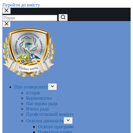
Перейти до вмісту
Немає
результатів
Про університет
Історія
Керівництво
Наглядова рада
Вчена рада
Профспілковий комітет
Освітня діяльність
Освітні програми
Навчальні плани