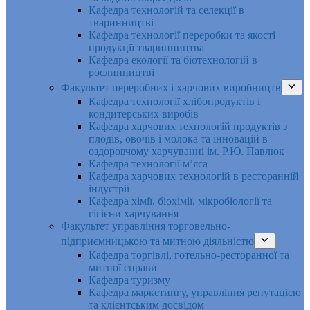
Кафедра технологій та селекції в
тваринництві
Кафедра технології переробки та якості
продукції тваринництва
Кафедра екології та біотехнологій в
рослинництві
Факультет переробних і харчових виробництв
Кафедра технології хлібопродуктів і
кондитерських виробів
Кафедра харчових технологій продуктів з
плодів, овочів і молока та інновацій в
оздоровчому харчуванні ім. Р.Ю. Павлюк
Кафедра технології м’яса
Кафедра харчових технологій в ресторанній
індустрії
Кафедра хімії, біохімії, мікробіології та
гігієни харчування
Факультет управління торговельно-
підприємницькою та митною діяльністю
Кафедра торгівлі, готельно-ресторанної та
митної справи
Кафедра туризму
Кафедра маркетингу, управління репутацією
та клієнтським досвідом