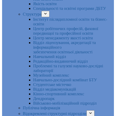
Якість освіти
Спеціальності та освітні програми ДБТУ
Структура
Інститут післядипломної освіти та бізнес-
освіти
Центр робітничих професій, фахової
передвищої та професійної освіти
Центр менеджменту якості освіти
Відділ ліцензування, акредитації та
інформаційного
забезпечення освітньої діяльності
Навчальний відділ
Редакційно-видавничий відділ
Проблемні та галузеві науково-дослідні
лабораторії
Музейний комплекс
Навчально-дослідний комбінат БТУ
Студентське містечко
Відділ медіакомунікацій
Кінно-спортивний комплекс
Дендропарк
Військово-мобілізаційний підрозділ
Публічна інформація
Відокремлені структурні підрозділи