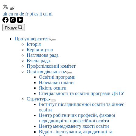
uk
uk
en
ru
de
fr
pt
es
it
cn
nl
Пошук
Про університет
Історія
Керівництво
Наглядова рада
Вчена рада
Профспілковий комітет
Освітня діяльність
Освітні програми
Навчальні плани
Якість освіти
Спеціальності та освітні програми ДБТУ
Структура
Інститут післядипломної освіти та бізнес-
освіти
Центр робітничих професій, фахової
передвищої та професійної освіти
Центр менеджменту якості освіти
Відділ ліцензування, акредитації та