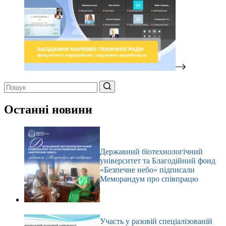
Немає
результатів
Останні новини
Державний біотехнологічний
університет та Благодійний фонд
«Безпечне небо» підписали
Меморандум про співпрацю
Участь у разовій спеціалізованій