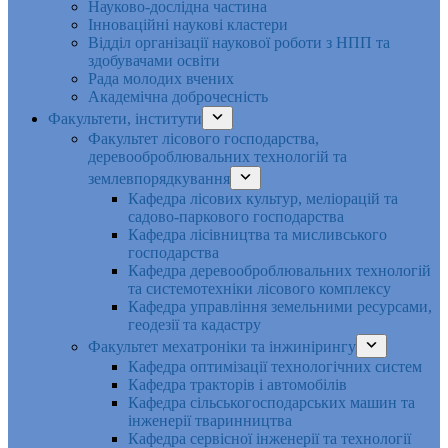
Науково-дослідна частина
Інноваційні наукові кластери
Відділ організації наукової роботи з НПП та
здобувачами освіти
Рада молодих вчених
Академічна доброчесність
Факультети, інститути
Факультет лісового господарства,
деревооброблювальних технологій та
землевпорядкування
Кафедра лісових культур, меліорацій та
садово-паркового господарства
Кафедра лісівництва та мисливського
господарства
Кафедра деревооброблювальних технологій
та системотехніки лісового комплексу
Кафедра управління земельними ресурсами,
геодезії та кадастру
Факультет мехатроніки та інжинірингу
Кафедра оптимізації технологічних систем
Кафедра тракторів і автомобілів
Кафедра сільськогосподарських машин та
інженерії тваринництва
Кафедра cервісної інженерії та технології