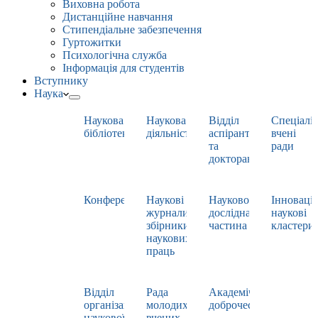
Виховна робота
Дистанційне навчання
Стипендіальне забезпечення
Гуртожитки
Психологічна служба
Інформація для студентів
Вступнику
Наука
Наукова
Наукова
Відділ
Спеціаліз
бібліотека
діяльність
аспірантури
вчені
та
ради
докторантури
Конференції
Наукові
Науково-
Інноваці
журнали,
дослідна
наукові
збірники
частина
кластери
наукових
праць
Відділ
Рада
Академічна
організації
молодих
доброчесність
наукової
вчених