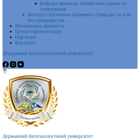
Кафедра фінансів, банківської справи та
страхування
Інститут підготовки іноземних громадян та осіб
без громадянства
Міжнародна діяльність
Центр Євроінтеграції
Партнери
Контакти
Державний біотехнологічний університет
Державний біотехнологічний університет