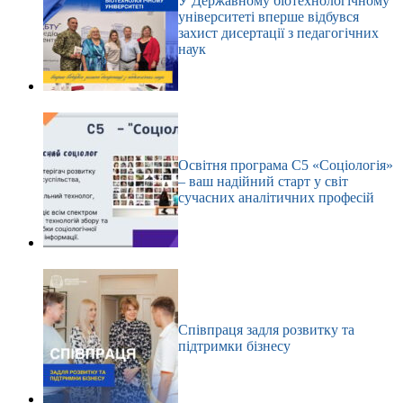
У Державному біотехнологічному
університеті вперше відбувся
захист дисертації з педагогічних
наук
Освітня програма С5 «Соціологія»
– ваш надійний старт у світ
сучасних аналітичних професій
Співпраця задля розвитку та
підтримки бізнесу