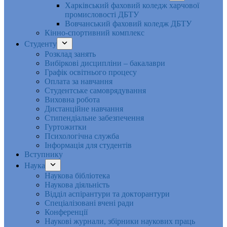
Харківський фаховий коледж харчової
промисловості ДБТУ
Вовчанський фаховий коледж ДБТУ
Кінно-спортивний комплекс
Студенту
Розклад занять
Вибіркові дисципліни – бакалаври
Графік освітнього процесу
Оплата за навчання
Студентське самоврядування
Виховна робота
Дистанційне навчання
Стипендіальне забезпечення
Гуртожитки
Психологічна служба
Інформація для студентів
Вступнику
Наука
Наукова бібліотека
Наукова діяльність
Відділ аспірантури та докторантури
Спеціалізовані вчені ради
Конференції
Наукові журнали, збірники наукових праць