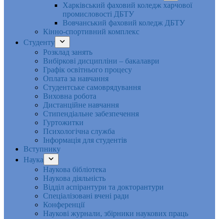
Харківський фаховий коледж харчової
промисловості ДБТУ
Вовчанський фаховий коледж ДБТУ
Кінно-спортивний комплекс
Студенту
Розклад занять
Вибіркові дисципліни – бакалаври
Графік освітнього процесу
Оплата за навчання
Студентське самоврядування
Виховна робота
Дистанційне навчання
Стипендіальне забезпечення
Гуртожитки
Психологічна служба
Інформація для студентів
Вступнику
Наука
Наукова бібліотека
Наукова діяльність
Відділ аспірантури та докторантури
Спеціалізовані вчені ради
Конференції
Наукові журнали, збірники наукових праць