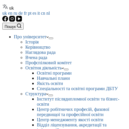
uk
uk
en
ru
de
fr
pt
es
it
cn
nl
Пошук
Про університет
Історія
Керівництво
Наглядова рада
Вчена рада
Профспілковий комітет
Освітня діяльність
Освітні програми
Навчальні плани
Якість освіти
Спеціальності та освітні програми ДБТУ
Структура
Інститут післядипломної освіти та бізнес-
освіти
Центр робітничих професій, фахової
передвищої та професійної освіти
Центр менеджменту якості освіти
Відділ ліцензування, акредитації та