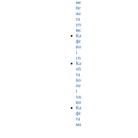
мехатроніки,
безпеки
життєдіяльності
та
управління
якістю
Кафедра
фізичного
виховання
і
спорту
Кафедра
обладнання
та
інжинірингу
переробних
і
харчових
виробництв
Кафедра
фізики
та
математики