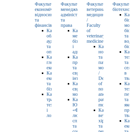
Факультет
Факультет
Факультет
Факульте
економічних
менеджменту,
ветеринарної
біотехнол
відносин
адміністрування
медицини
Каф
та
та
/
біо
фінансів
права
Faculty
мол
Кафедра
Кафедра
of
біол
обліку,
менеджменту,
veterinary
та
аудиту
бізнесу
medicine
вод
та
і
Кафедра
біо
оподаткування
адміністрування
нормальної
Каф
Кафедра
Кафедра
та
тех
глобальної
права
патологічної
та
економіки
та
морфології
сел
Кафедра
європейської
/
в
економіки
інтеграції
Department
тва
та
Кафедра
of
Каф
бізнесу
європейських
normal
тех
Кафедра
мов
and
пер
транспортних
Кафедра
pathological
та
технологій
ЮНЕСКО
morphology
яко
і
«Філософія
Кафедра
про
логістики
людського
ветеринарної
тва
спілкування»
хірургії
Каф
та
та
еко
соціально-
репродуктології
та