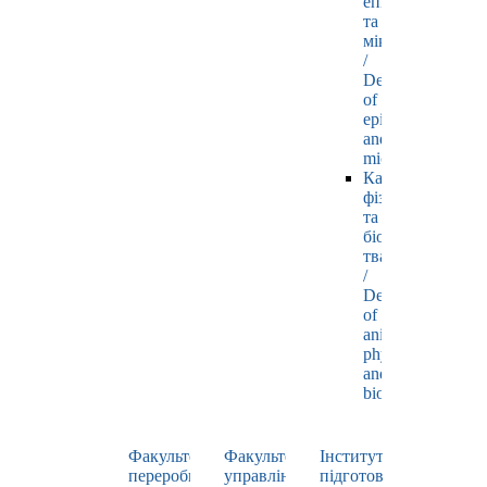
епізоотології
та
мікробіології
/
Department
of
epizootology
and
microbiology
Кафедра
фізіології
та
біохімії
тварин
/
Department
of
animal
physiology
and
biochemistry
Факультет
Факультет
Інститут
переробних
управління
підготовки