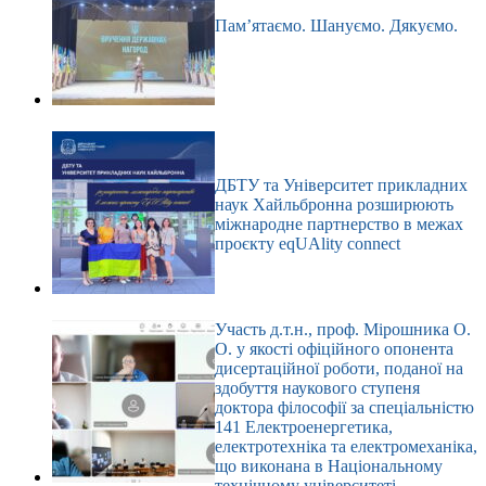
Пам’ятаємо. Шануємо. Дякуємо.
ДБТУ та Університет прикладних
наук Хайльбронна розширюють
міжнародне партнерство в межах
проєкту eqUAlity connect
Участь д.т.н., проф. Мірошника О.
О. у якості офіційного опонента
дисертаційної роботи, поданої на
здобуття наукового ступеня
доктора філософії за спеціальністю
141 Електроенергетика,
електротехніка та електромеханіка,
що виконана в Національному
технічному університеті