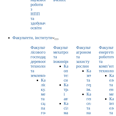
роботи
з
НПП
та
здобувачами
освіти
Факультети, інститути
Факультет
Факультет
Факультет
Факульте
лісового
мехатроніки
агрономії
енергети
господарства,
та
та
робототе
деревооброблювальних
інжинірингу
захисту
та
технологій
Кафедра
рослин
комп’юте
та
оптимізації
Кафедра
технолог
землевпорядкування
технологічних
землеробства
Каф
Кафедра
систем
та
еле
лісових
Кафедра
гербології
та
культур,
тракторів
ім. О.М. Можей
ене
меліорацій
і
Кафедра
мен
та
автомобілів
генетики,
Каф
садово-
Кафедра
селекції
інт
паркового
сільськогосподарських
та
еле
господарства
машин
насінництва
та