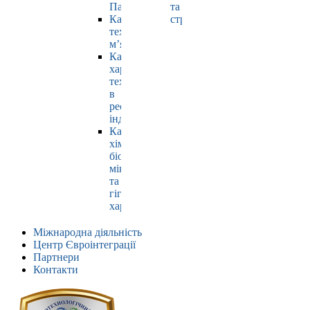
Павлюк
та
Кафедра
страхування
технології
м’яса
Кафедра
харчових
технологій
в
ресторанній
індустрії
Кафедра
хімії,
біохімії,
мікробіології
та
гігієни
харчування
Міжнародна діяльність
Центр Євроінтеграції
Партнери
Контакти