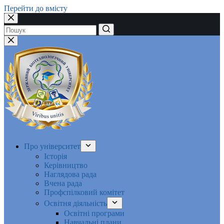
Перейти до вмісту
Немає
результатів
Про університет
Історія
Керівництво
Наглядова рада
Вчена рада
Профспілковий комітет
Освітня діяльність
Освітні програми
Навчальні плани