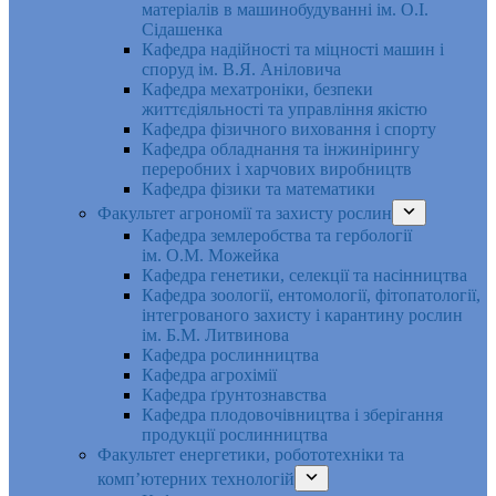
матеріалів в машинобудуванні ім. О.І.
Сідашенка
Кафедра надійності та міцності машин і
споруд ім. В.Я. Аніловича
Кафедра мехатроніки, безпеки
життєдіяльності та управління якістю
Кафедра фізичного виховання і спорту
Кафедра обладнання та інжинірингу
переробних і харчових виробництв
Кафедра фізики та математики
Факультет агрономії та захисту рослин
Кафедра землеробства та гербології
ім. О.М. Можейка
Кафедра генетики, селекції та насінництва
Кафедра зоології, ентомології, фітопатології,
інтегрованого захисту і карантину рослин
ім. Б.М. Литвинова
Кафедра рослинництва
Кафедра агрохімії
Кафедра ґрунтознавства
Кафедра плодовочівництва і зберігання
продукції рослинництва
Факультет енергетики, робототехніки та
комп’ютерних технологій