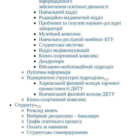
інформаційного
забезпечення освітньої діяльності
Навчальний відділ
Редакційно-видавничий відділ
Проблемні та галузеві науково-дослідні
лабораторії
Музейний комплекс
Навчально-дослідний комбінат БТУ
Студентське містечко
Відділ медіакомунікацій
Кінно-спортивний комплекс
Дендропарк
Військово-мобілізаційний підрозділ
Публічна інформація
Відокремлені структурні підрозділи
Харківський фаховий коледж харчової
промисловості ДБТУ
Вовчанський фаховий коледж ДБТУ
Кінно-спортивний комплекс
Студенту
Розклад занять
Вибіркові дисципліни – бакалаври
Графік освітнього процесу
Оплата за навчання
Студентське самоврядування