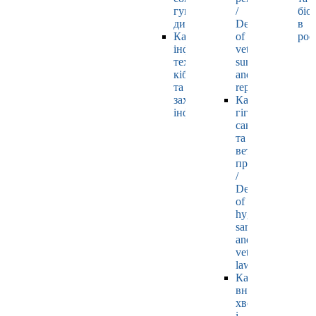
гуманітарних
/
біо
дисциплін
Department
в
Кафедра
of
рос
інформаційних
veterinary
технологій,
surgery
кібернетики
and
та
reproductology
захисту
Кафедра
інформації
гігієни,
санітарії
та
ветеринарного
права
/
Department
of
hygiene,
sanitation
and
veterinary
law
Кафедра
внутрішніх
хвороб
і