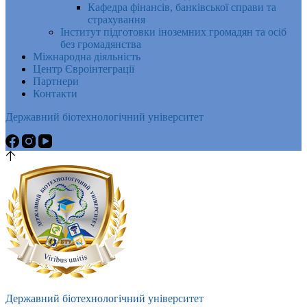
Кафедра фінансів, банківської справи та
страхування
Інститут підготовки іноземних громадян та осіб
без громадянства
Міжнародна діяльність
Центр Євроінтеграції
Партнери
Контакти
Державний біотехнологічний університет
Державний біотехнологічний університет