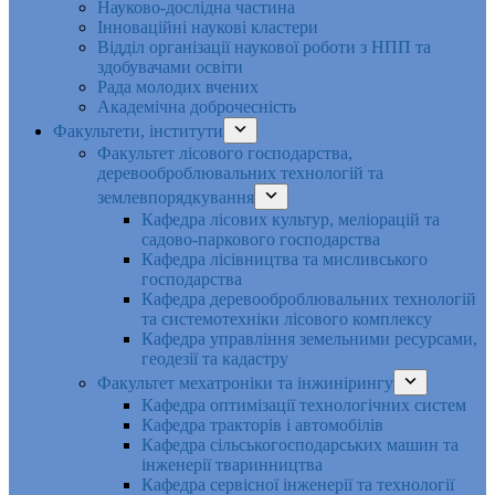
Науково-дослідна частина
Інноваційні наукові кластери
Відділ організації наукової роботи з НПП та
здобувачами освіти
Рада молодих вчених
Академічна доброчесність
Факультети, інститути
Факультет лісового господарства,
деревооброблювальних технологій та
землевпорядкування
Кафедра лісових культур, меліорацій та
садово-паркового господарства
Кафедра лісівництва та мисливського
господарства
Кафедра деревооброблювальних технологій
та системотехніки лісового комплексу
Кафедра управління земельними ресурсами,
геодезії та кадастру
Факультет мехатроніки та інжинірингу
Кафедра оптимізації технологічних систем
Кафедра тракторів і автомобілів
Кафедра сільськогосподарських машин та
інженерії тваринництва
Кафедра cервісної інженерії та технології