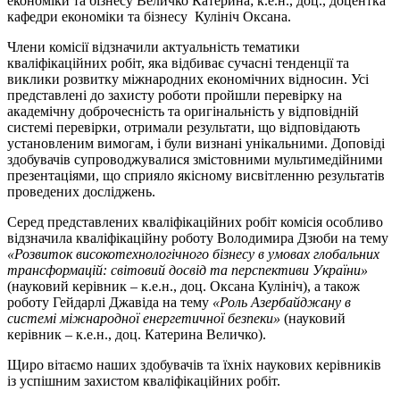
економіки та бізнесу Величко Катерина; к.е.н., доц., доцентка
кафедри економіки та бізнесу Кулініч Оксана.
Члени комісії відзначили актуальність тематики
кваліфікаційних робіт, яка відбиває сучасні тенденції та
виклики розвитку міжнародних економічних відносин. Усі
представлені до захисту роботи пройшли перевірку на
академічну доброчесність та оригінальність у відповідній
системі перевірки, отримали результати, що відповідають
установленим вимогам, і були визнані унікальними. Доповіді
здобувачів супроводжувалися змістовними мультимедійними
презентаціями, що сприяло якісному висвітленню результатів
проведених досліджень.
Серед представлених кваліфікаційних робіт комісія особливо
відзначила кваліфікаційну роботу Володимира Дзюби на тему
«Розвиток високотехнологічного бізнесу в умовах глобальних
трансформацій: світовий досвід та перспективи України»
(науковий керівник – к.е.н., доц. Оксана Кулініч), а також
роботу Гейдарлі Джавіда на тему
«Роль Азербайджану в
системі міжнародної енергетичної безпеки»
(науковий
керівник – к.е.н., доц. Катерина Величко).
Щиро вітаємо наших здобувачів та їхніх наукових керівників
із успішним захистом кваліфікаційних робіт.