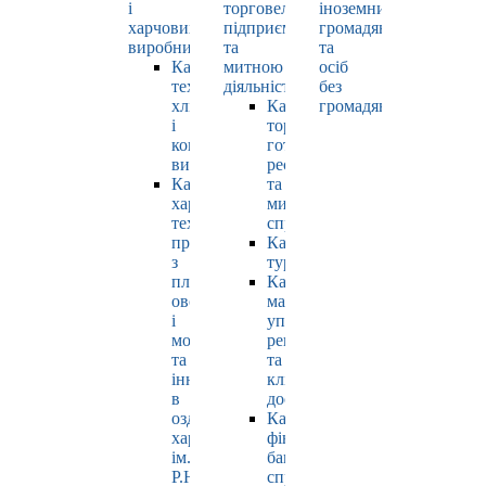
і
торговельно-
іноземних
харчових
підприємницькою
громадян
виробництв
та
та
Кафедра
митною
осіб
технології
діяльністю
без
хлібопродуктів
Кафедра
громадянства
і
торгівлі,
кондитерських
готельно-
виробів
ресторанної
Кафедра
та
харчових
митної
технологій
справи
продуктів
Кафедра
з
туризму
плодів,
Кафедра
овочів
маркетингу,
і
управління
молока
репутацією
та
та
інновацій
клієнтським
в
досвідом
оздоровчому
Кафедра
харчуванні
фінансів,
ім.
банківської
Р.Ю.
справи