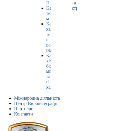
Павлюк
та
Кафедра
страхування
технології
м’яса
Кафедра
харчових
технологій
в
ресторанній
індустрії
Кафедра
хімії,
біохімії,
мікробіології
та
гігієни
харчування
Міжнародна діяльність
Центр Євроінтеграції
Партнери
Контакти