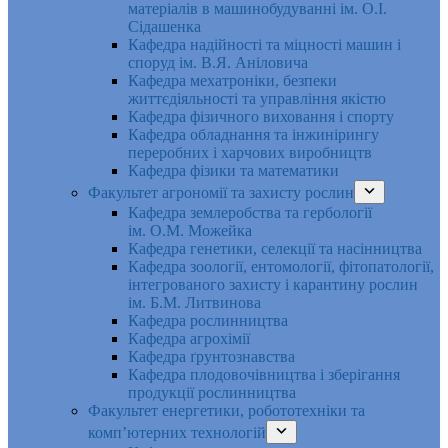
матеріалів в машинобудуванні ім. О.І.
Сідашенка
Кафедра надійності та міцності машин і
споруд ім. В.Я. Аніловича
Кафедра мехатроніки, безпеки
життєдіяльності та управління якістю
Кафедра фізичного виховання і спорту
Кафедра обладнання та інжинірингу
переробних і харчових виробництв
Кафедра фізики та математики
Факультет агрономії та захисту рослин
Кафедра землеробства та гербології
ім. О.М. Можейка
Кафедра генетики, селекції та насінництва
Кафедра зоології, ентомології, фітопатології,
інтегрованого захисту і карантину рослин
ім. Б.М. Литвинова
Кафедра рослинництва
Кафедра агрохімії
Кафедра ґрунтознавства
Кафедра плодовочівництва і зберігання
продукції рослинництва
Факультет енергетики, робототехніки та
комп’ютерних технологій