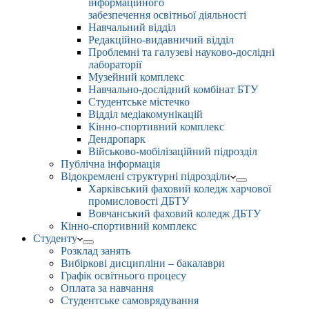
інформаційного
забезпечення освітньої діяльності
Навчальний відділ
Редакційно-видавничий відділ
Проблемні та галузеві науково-дослідні
лабораторії
Музейний комплекс
Навчально-дослідний комбінат БТУ
Студентське містечко
Відділ медіакомунікацій
Кінно-спортивний комплекс
Дендропарк
Військово-мобілізаційний підрозділ
Публічна інформація
Відокремлені структурні підрозділи
Харківський фаховий коледж харчової
промисловості ДБТУ
Вовчанський фаховий коледж ДБТУ
Кінно-спортивний комплекс
Студенту
Розклад занять
Вибіркові дисципліни – бакалаври
Графік освітнього процесу
Оплата за навчання
Студентське самоврядування