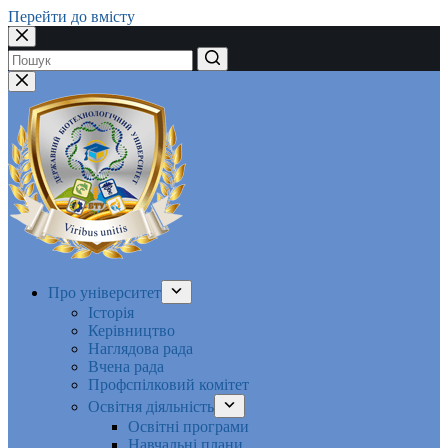
Перейти до вмісту
Немає
результатів
Про університет
Історія
Керівництво
Наглядова рада
Вчена рада
Профспілковий комітет
Освітня діяльність
Освітні програми
Навчальні плани