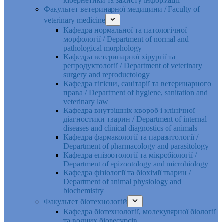
кібернетики та захисту інформації
Факультет ветеринарної медицини / Faculty of
veterinary medicine
Кафедра нормальної та патологічної
морфології / Department of normal and
pathological morphology
Кафедра ветеринарної хірургії та
репродуктології / Department of veterinary
surgery and reproductology
Кафедра гігієни, санітарії та ветеринарного
права / Department of hygiene, sanitation and
veterinary law
Кафедра внутрішніх хвороб і клінічної
діагностики тварин / Department of internal
diseases and clinical diagnostics of animals
Кафедра фармакології та паразитології /
Department of pharmacology and parasitology
Кафедра епізоотології та мікробіології /
Department of epizootology and microbiology
Кафедра фізіології та біохімії тварин /
Department of animal physiology and
biochemistry
Факультет біотехнологій
Кафедра біотехнології, молекулярної біології
та водних біоресурсів