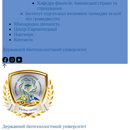
Кафедра фінансів, банківської справи та
страхування
Інститут підготовки іноземних громадян та осіб
без громадянства
Міжнародна діяльність
Центр Євроінтеграції
Партнери
Контакти
Державний біотехнологічний університет
Державний біотехнологічний університет