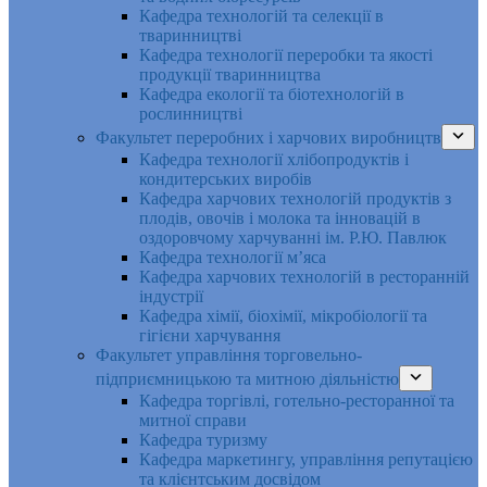
Кафедра технологій та селекції в
тваринництві
Кафедра технології переробки та якості
продукції тваринництва
Кафедра екології та біотехнологій в
рослинництві
Факультет переробних і харчових виробництв
Кафедра технології хлібопродуктів і
кондитерських виробів
Кафедра харчових технологій продуктів з
плодів, овочів і молока та інновацій в
оздоровчому харчуванні ім. Р.Ю. Павлюк
Кафедра технології м’яса
Кафедра харчових технологій в ресторанній
індустрії
Кафедра хімії, біохімії, мікробіології та
гігієни харчування
Факультет управління торговельно-
підприємницькою та митною діяльністю
Кафедра торгівлі, готельно-ресторанної та
митної справи
Кафедра туризму
Кафедра маркетингу, управління репутацією
та клієнтським досвідом