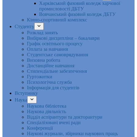
Харківський фаховий коледж харчової
промисловості ДБТУ
Вовчанський фаховий коледж ДБТУ
Кінно-спортивний комплекс
Студенту
Розклад занять
Вибіркові дисципліни – бакалаври
Графік освітнього процесу
Оплата за навчання
Студентське самоврядування
Виховна робота
Дистанційне навчання
Стипендіальне забезпечення
Гуртожитки
Психологічна служба
Інформація для студентів
Вступнику
Наука
Наукова бібліотека
Наукова діяльність
Відділ аспірантури та докторантури
Спеціалізовані вчені ради
Конференції
Наукові журнали, збірники наукових праць