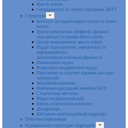
Якість освіти
Спеціальності та освітні програми ДБТУ
Структура
Інститут післядипломної освіти та бізнес-
освіти
Центр робітничих професій, фахової
передвищої та професійної освіти
Центр менеджменту якості освіти
Відділ ліцензування, акредитації та
інформаційного
забезпечення освітньої діяльності
Навчальний відділ
Редакційно-видавничий відділ
Проблемні та галузеві науково-дослідні
лабораторії
Музейний комплекс
Навчально-дослідний комбінат БТУ
Студентське містечко
Відділ медіакомунікацій
Кінно-спортивний комплекс
Дендропарк
Військово-мобілізаційний підрозділ
Публічна інформація
Відокремлені структурні підрозділи