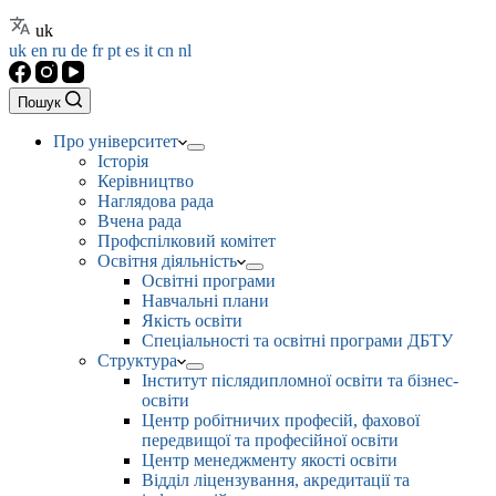
uk
uk
en
ru
de
fr
pt
es
it
cn
nl
Пошук
Про університет
Історія
Керівництво
Наглядова рада
Вчена рада
Профспілковий комітет
Освітня діяльність
Освітні програми
Навчальні плани
Якість освіти
Спеціальності та освітні програми ДБТУ
Структура
Інститут післядипломної освіти та бізнес-
освіти
Центр робітничих професій, фахової
передвищої та професійної освіти
Центр менеджменту якості освіти
Відділ ліцензування, акредитації та