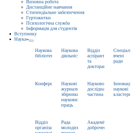
Виховна робота
Дистанційне навчання
Стипендіальне забезпечення
Гуртожитки
Психологічна служба
Інформація для студентів
Вступнику
Наука
Наукова
Наукова
Відділ
Спеціаліз
бібліотека
діяльність
аспірантури
вчені
та
ради
докторантури
Конференції
Наукові
Науково-
Інноваці
журнали,
дослідна
наукові
збірники
частина
кластери
наукових
праць
Відділ
Рада
Академічна
організації
молодих
доброчесність
наукової
вчених