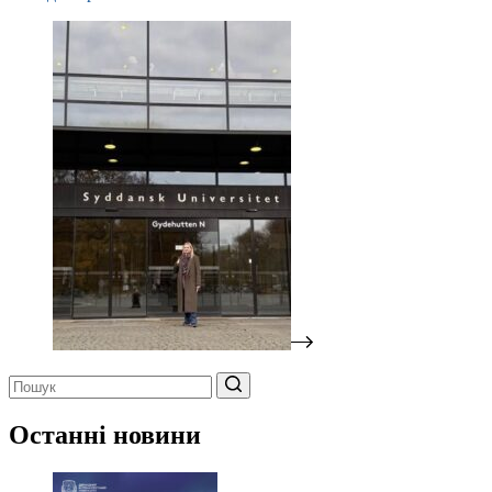
Немає
результатів
Останні новини