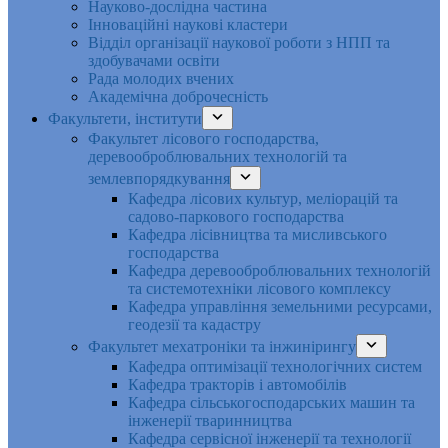
Науково-дослідна частина
Інноваційні наукові кластери
Відділ організації наукової роботи з НПП та
здобувачами освіти
Рада молодих вчених
Академічна доброчесність
Факультети, інститути
Факультет лісового господарства,
деревооброблювальних технологій та
землевпорядкування
Кафедра лісових культур, меліорацій та
садово-паркового господарства
Кафедра лісівництва та мисливського
господарства
Кафедра деревооброблювальних технологій
та системотехніки лісового комплексу
Кафедра управління земельними ресурсами,
геодезії та кадастру
Факультет мехатроніки та інжинірингу
Кафедра оптимізації технологічних систем
Кафедра тракторів і автомобілів
Кафедра сільськогосподарських машин та
інженерії тваринництва
Кафедра cервісної інженерії та технології