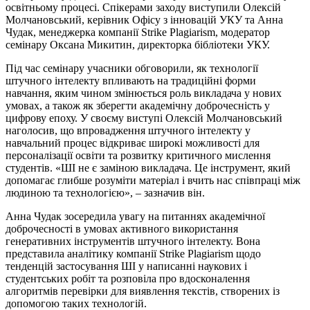
освітньому процесі. Спікерами заходу виступили Олексій
Молчановський, керівник Офісу з інновацій УКУ та Анна
Чудак, менеджерка компанії Strike Plagiarism, модератор
семінару Оксана Микитин, директорка бібліотеки УКУ.
Під час семінару учасники обговорили, як технології
штучного інтелекту впливають на традиційні форми
навчання, яким чином змінюється роль викладача у нових
умовах, а також як зберегти академічну доброчесність у
цифрову епоху. У своєму виступі Олексій Молчановський
наголосив, що впровадження штучного інтелекту у
навчальний процес відкриває широкі можливості для
персоналізації освіти та розвитку критичного мислення
студентів. «ШI не є заміною викладача. Це інструмент, який
допомагає глибше розуміти матеріал і вчить нас співпраці між
людиною та технологією», – зазначив він.
Анна Чудак зосередила увагу на питаннях академічної
доброчесності в умовах активного використання
генеративних інструментів штучного інтелекту. Вона
представила аналітику компанії Strike Plagiarism щодо
тенденцій застосування ШI у написанні наукових і
студентських робіт та розповіла про вдосконалення
алгоритмів перевірки для виявлення текстів, створених із
допомогою таких технологій.