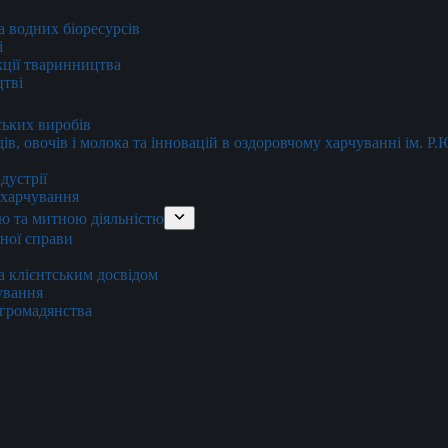
та водних біоресурсів
і
кції тваринництва
цтві
ських виробів
ів, овочів і молока та інновацій в оздоровчому харчуванні ім. Р
дустрії
и харчування
ю та митною діяльністю
тної справи
а клієнтським досвідом
хування
 громадянства