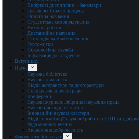
Вибіркові дисципліни – бакалаври
Графік освітнього процесу
Оплата за навчання
Студентське самоврядування
Виховна робота
Дистанційне навчання
Стипендіальне забезпечення
Гуртожитки
Психологічна служба
Інформація для студентів
Вступнику
Наука
Наукова бібліотека
Наукова діяльність
Відділ аспірантури та докторантури
Спеціалізовані вчені ради
Конференції
Наукові журнали, збірники наукових праць
Науково-дослідна частина
Інноваційні наукові кластери
Відділ організації наукової роботи з НПП та здобув
Рада молодих вчених
Академічна доброчесність
Факультети, інститути