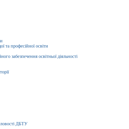
ти
ї та професійної освіти
йного забезпечення освітньої діяльності
торії
словості ДБТУ