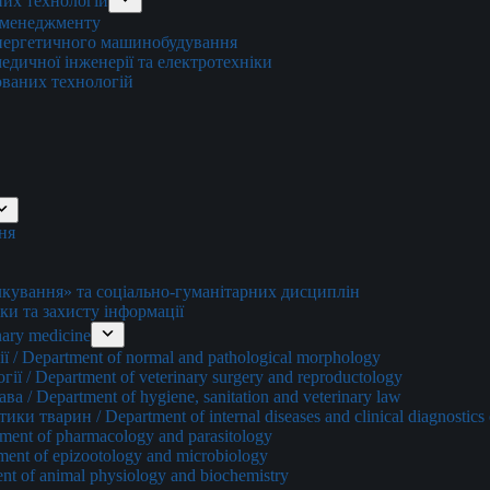
них технологій
о менеджменту
енергетичного машинобудування
едичної інженерії та електротехніки
ованих технологій
ня
ування» та соціально-гуманітарних дисциплін
ки та захисту інформації
ary medicine
 / Department of normal and pathological morphology
ї / Department of veterinary surgery and reproductology
а / Department of hygiene, sanitation and veterinary law
и тварин / Department of internal diseases and clinical diagnostics 
ment of pharmacology and parasitology
ment of epizootology and microbiology
nt of animal physiology and biochemistry