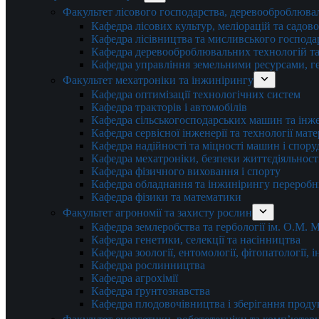
Факультет лісового господарства, деревооброблюва
Кафедра лісових культур, меліорацій та садов
Кафедра лісівництва та мисливського господа
Кафедра деревооброблювальних технологій та
Кафедра управління земельними ресурсами, гео
Факультет мехатроніки та інжинірингу
Кафедра оптимізації технологічних систем
Кафедра тракторів і автомобілів
Кафедра сільськогосподарських машин та інж
Кафедра cервісної інженерії та технології мат
Кафедра надійності та міцності машин і спору
Кафедра мехатроніки, безпеки життєдіяльності
Кафедра фізичного виховання і спорту
Кафедра обладнання та інжинірингу переробн
Кафедра фізики та математики
Факультет агрономії та захисту рослин
Кафедра землеробства та гербології ім. О.М.
Кафедра генетики, селекції та насінництва
Кафедра зоології, ентомології, фітопатології,
Кафедра рослинництва
Кафедра агрохімії
Кафедра ґрунтознавства
Кафедра плодовочівництва і зберігання проду