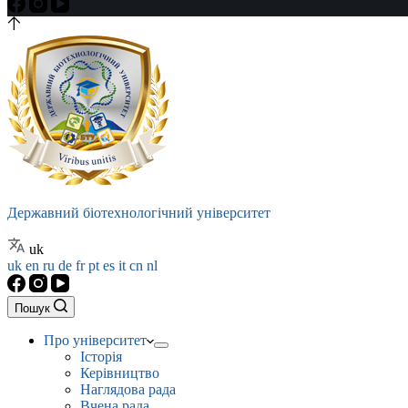
Державний біотехнологічний університет
uk
uk
en
ru
de
fr
pt
es
it
cn
nl
Пошук
Про університет
Історія
Керівництво
Наглядова рада
Вчена рада