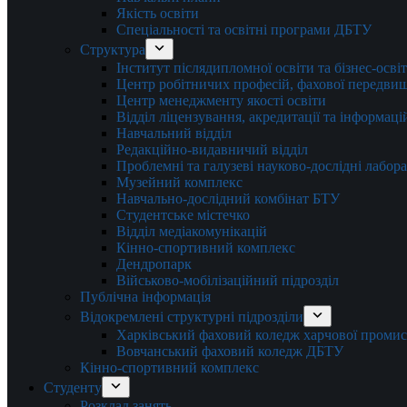
Якість освіти
Спеціальності та освітні програми ДБТУ
Структура
Інститут післядипломної освіти та бізнес-осві
Центр робітничих професій, фахової передвищо
Центр менеджменту якості освіти
Відділ ліцензування, акредитації та інформаці
Навчальний відділ
Редакційно-видавничий відділ
Проблемні та галузеві науково-дослідні лабора
Музейний комплекс
Навчально-дослідний комбінат БТУ
Студентське містечко
Відділ медіакомунікацій
Кінно-спортивний комплекс
Дендропарк
Військово-мобілізаційний підрозділ
Публічна інформація
Відокремлені структурні підрозділи
Харківський фаховий коледж харчової проми
Вовчанський фаховий коледж ДБТУ
Кінно-спортивний комплекс
Студенту
Розклад занять