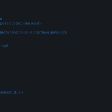
ти
ї та професійної освіти
йного забезпечення освітньої діяльності
торії
словості ДБТУ