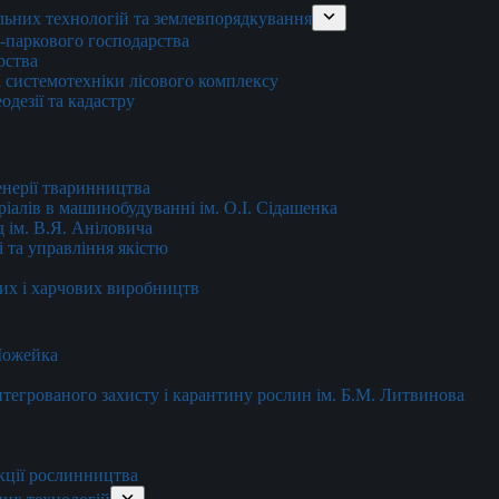
льних технологій та землевпорядкування
о-паркового господарства
рства
 системотехніки лісового комплексу
дезії та кадастру
енерії тваринництва
еріалів в машинобудуванні ім. О.І. Сідашенка
д ім. В.Я. Аніловича
 та управління якістю
их і харчових виробництв
 Можейка
 інтегрованого захисту і карантину рослин ім. Б.М. Литвинова
кції рослинництва