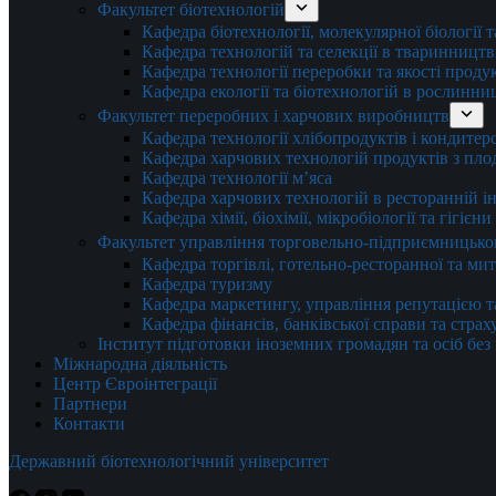
Факультет біотехнологій
Кафедра біотехнології, молекулярної біології 
Кафедра технологій та селекції в тваринництв
Кафедра технології переробки та якості проду
Кафедра екології та біотехнологій в рослинни
Факультет переробних і харчових виробництв
Кафедра технології хлібопродуктів і кондитер
Кафедра харчових технологій продуктів з плод
Кафедра технології м’яса
Кафедра харчових технологій в ресторанній ін
Кафедра хімії, біохімії, мікробіології та гігієн
Факультет управління торговельно-підприємницько
Кафедра торгівлі, готельно-ресторанної та ми
Кафедра туризму
Кафедра маркетингу, управління репутацією т
Кафедра фінансів, банківської справи та стра
Інститут підготовки іноземних громадян та осіб без
Міжнародна діяльність
Центр Євроінтеграції
Партнери
Контакти
Державний біотехнологічний університет