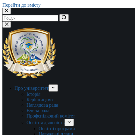
Перейти до вмісту
Немає
результатів
Про університет
Історія
Керівництво
Наглядова рада
Вчена рада
Профспілковий комітет
Освітня діяльність
Освітні програми
Навчальні плани