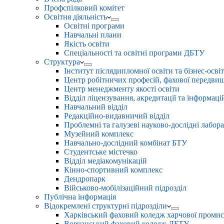
Профспілковий комітет
Освітня діяльність
Освітні програми
Навчальні плани
Якість освіти
Спеціальності та освітні програми ДБТУ
Структура
Інститут післядипломної освіти та бізнес-осві
Центр робітничих професій, фахової передвищо
Центр менеджменту якості освіти
Відділ ліцензування, акредитації та інформаці
Навчальний відділ
Редакційно-видавничий відділ
Проблемні та галузеві науково-дослідні лабора
Музейний комплекс
Навчально-дослідний комбінат БТУ
Студентське містечко
Відділ медіакомунікацій
Кінно-спортивний комплекс
Дендропарк
Військово-мобілізаційний підрозділ
Публічна інформація
Відокремлені структурні підрозділи
Харківський фаховий коледж харчової проми
Вовчанський фаховий коледж ДБТУ