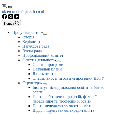
uk
uk
en
ru
de
fr
pt
es
it
cn
nl
Пошук
Про університет
Історія
Керівництво
Наглядова рада
Вчена рада
Профспілковий комітет
Освітня діяльність
Освітні програми
Навчальні плани
Якість освіти
Спеціальності та освітні програми ДБТУ
Структура
Інститут післядипломної освіти та бізнес-
освіти
Центр робітничих професій, фахової
передвищої та професійної освіти
Центр менеджменту якості освіти
Відділ ліцензування, акредитації та