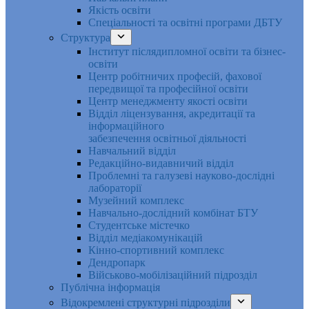
Якість освіти
Спеціальності та освітні програми ДБТУ
Структура
Інститут післядипломної освіти та бізнес-
освіти
Центр робітничих професій, фахової
передвищої та професійної освіти
Центр менеджменту якості освіти
Відділ ліцензування, акредитації та
інформаційного
забезпечення освітньої діяльності
Навчальний відділ
Редакційно-видавничий відділ
Проблемні та галузеві науково-дослідні
лабораторії
Музейний комплекс
Навчально-дослідний комбінат БТУ
Студентське містечко
Відділ медіакомунікацій
Кінно-спортивний комплекс
Дендропарк
Військово-мобілізаційний підрозділ
Публічна інформація
Відокремлені структурні підрозділи