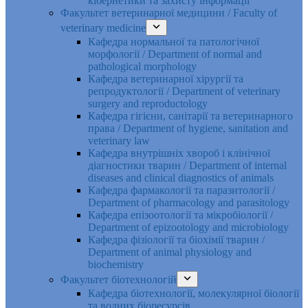
кібернетики та захисту інформації
Факультет ветеринарної медицини / Faculty of
veterinary medicine
Кафедра нормальної та патологічної
морфології / Department of normal and
pathological morphology
Кафедра ветеринарної хірургії та
репродуктології / Department of veterinary
surgery and reproductology
Кафедра гігієни, санітарії та ветеринарного
права / Department of hygiene, sanitation and
veterinary law
Кафедра внутрішніх хвороб і клінічної
діагностики тварин / Department of internal
diseases and clinical diagnostics of animals
Кафедра фармакології та паразитології /
Department of pharmacology and parasitology
Кафедра епізоотології та мікробіології /
Department of epizootology and microbiology
Кафедра фізіології та біохімії тварин /
Department of animal physiology and
biochemistry
Факультет біотехнологій
Кафедра біотехнології, молекулярної біології
та водних біоресурсів