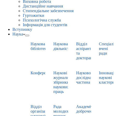
Виховна робота
Дистанційне навчання
Стипендіальне забезпечення
Гуртожитки
Психологічна служба
Інформація для студентів
Вступнику
Наука
Наукова
Наукова
Відділ
Спеціаліз
бібліотека
діяльність
аспірантури
вчені
та
ради
докторантури
Конференції
Наукові
Науково-
Інноваці
журнали,
дослідна
наукові
збірники
частина
кластери
наукових
праць
Відділ
Рада
Академічна
організації
молодих
доброчесність
наукової
вчених