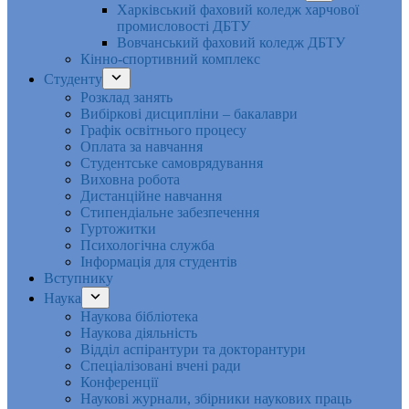
Харківський фаховий коледж харчової
промисловості ДБТУ
Вовчанський фаховий коледж ДБТУ
Кінно-спортивний комплекс
Студенту
Розклад занять
Вибіркові дисципліни – бакалаври
Графік освітнього процесу
Оплата за навчання
Студентське самоврядування
Виховна робота
Дистанційне навчання
Стипендіальне забезпечення
Гуртожитки
Психологічна служба
Інформація для студентів
Вступнику
Наука
Наукова бібліотека
Наукова діяльність
Відділ аспірантури та докторантури
Спеціалізовані вчені ради
Конференції
Наукові журнали, збірники наукових праць