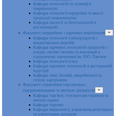
Кафедра технологій та селекції в
тваринництві
Кафедра технології переробки та якості
продукції тваринництва
Кафедра екології та біотехнологій в
рослинництві
Факультет переробних і харчових виробництв
Кафедра технології хлібопродуктів і
кондитерських виробів
Кафедра харчових технологій продуктів з
плодів, овочів і молока та інновацій в
оздоровчому харчуванні ім. Р.Ю. Павлюк
Кафедра технології м’яса
Кафедра харчових технологій в ресторанній
індустрії
Кафедра хімії, біохімії, мікробіології та
гігієни харчування
Факультет управління торговельно-
підприємницькою та митною діяльністю
Кафедра торгівлі, готельно-ресторанної та
митної справи
Кафедра туризму
Кафедра маркетингу, управління репутацією
та клієнтським досвідом