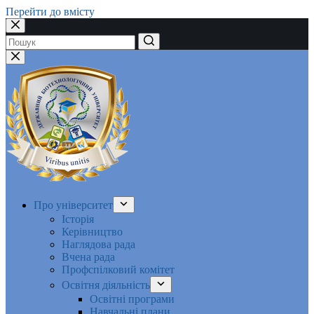
Перейти до вмісту
Немає
результатів
Про університет
Історія
Керівництво
Наглядова рада
Вчена рада
Профспілковий комітет
Освітня діяльність
Освітні програми
Навчальні плани