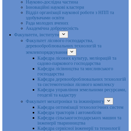
Науково-дослідна частина
Інноваційні наукові кластери
Відділ організації наукової роботи з НПП та
здобувачами освіти
Рада молодих вчених
Академічна доброчесність
Факультети, інститути
Факультет лісового господарства,
деревооброблювальних технологій та
землевпорядкування
Кафедра лісових культур, меліорацій та
садово-паркового господарства
Кафедра лісівництва та мисливського
господарства
Кафедра деревооброблювальних технологій
та системотехніки лісового комплексу
Кафедра управління земельними ресурсами,
геодезії та кадастру
Факультет мехатроніки та інжинірингу
Кафедра оптимізації технологічних систем
Кафедра тракторів і автомобілів
Кафедра сільськогосподарських машин та
інженерії тваринництва
Кафедра cервісної інженерії та технології