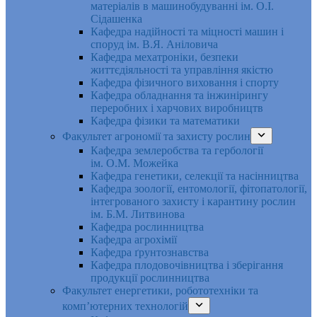
матеріалів в машинобудуванні ім. О.І.
Сідашенка
Кафедра надійності та міцності машин і
споруд ім. В.Я. Аніловича
Кафедра мехатроніки, безпеки
життєдіяльності та управління якістю
Кафедра фізичного виховання і спорту
Кафедра обладнання та інжинірингу
переробних і харчових виробництв
Кафедра фізики та математики
Факультет агрономії та захисту рослин
Кафедра землеробства та гербології
ім. О.М. Можейка
Кафедра генетики, селекції та насінництва
Кафедра зоології, ентомології, фітопатології,
інтегрованого захисту і карантину рослин
ім. Б.М. Литвинова
Кафедра рослинництва
Кафедра агрохімії
Кафедра ґрунтознавства
Кафедра плодовочівництва і зберігання
продукції рослинництва
Факультет енергетики, робототехніки та
комп’ютерних технологій