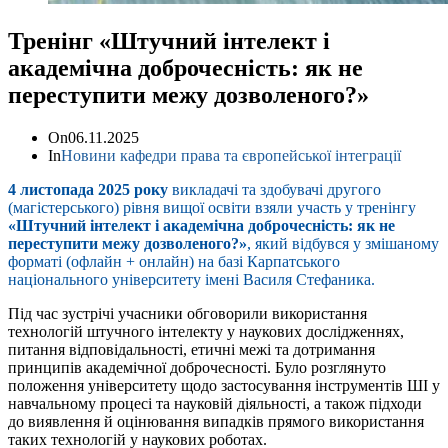
Тренінг «Штучний інтелект і
академічна доброчесність: як не
переступити межу дозволеного?»
On
06.11.2025
In
Новини кафедри права та європейської інтеграції
4 листопада 2025 року
викладачі та здобувачі другого
(магістерського) рівня вищої освіти взяли участь у тренінгу
«Штучний інтелект і академічна доброчесність: як не
переступити межу дозволеного?»
, який відбувся у змішаному
форматі (офлайн + онлайн) на базі Карпатського
національного університету імені Василя Стефаника.
Під час зустрічі учасники обговорили використання
технологій штучного інтелекту у наукових дослідженнях,
питання відповідальності, етичні межі та дотримання
принципів академічної доброчесності. Було розглянуто
положення університету щодо застосування інструментів ШІ у
навчальному процесі та науковій діяльності, а також підходи
до виявлення й оцінювання випадків прямого використання
таких технологій у наукових роботах.