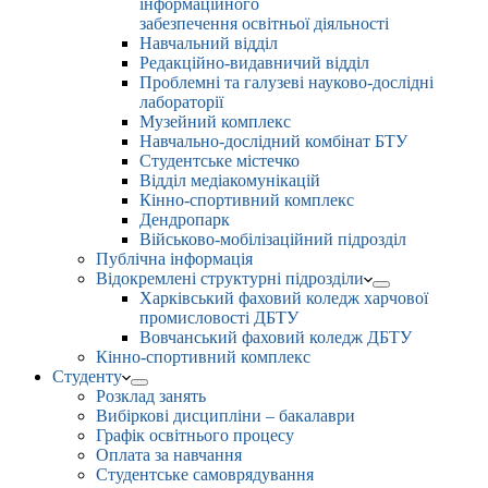
інформаційного
забезпечення освітньої діяльності
Навчальний відділ
Редакційно-видавничий відділ
Проблемні та галузеві науково-дослідні
лабораторії
Музейний комплекс
Навчально-дослідний комбінат БТУ
Студентське містечко
Відділ медіакомунікацій
Кінно-спортивний комплекс
Дендропарк
Військово-мобілізаційний підрозділ
Публічна інформація
Відокремлені структурні підрозділи
Харківський фаховий коледж харчової
промисловості ДБТУ
Вовчанський фаховий коледж ДБТУ
Кінно-спортивний комплекс
Студенту
Розклад занять
Вибіркові дисципліни – бакалаври
Графік освітнього процесу
Оплата за навчання
Студентське самоврядування