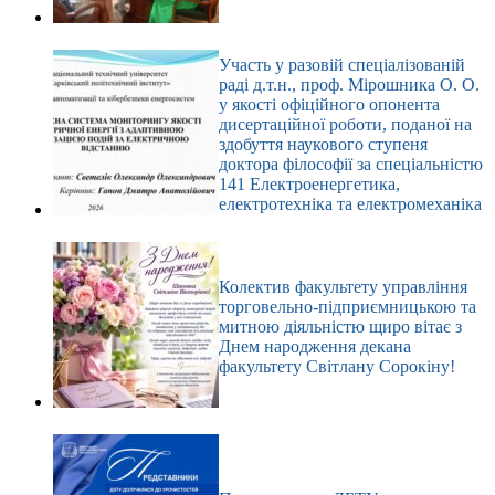
Участь у разовій спеціалізованій
раді д.т.н., проф. Мірошника О. О.
у якості офіційного опонента
дисертаційної роботи, поданої на
здобуття наукового ступеня
доктора філософії за спеціальністю
141 Електроенергетика,
електротехніка та електромеханіка
Колектив факультету управління
торговельно-підприємницькою та
митною діяльністю щиро вітає з
Днем народження декана
факультету Світлану Сорокіну!