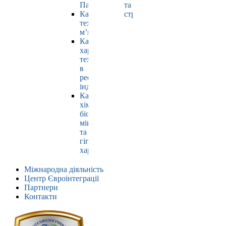
Павлюк
та
Кафедра
страхування
технології
м’яса
Кафедра
харчових
технологій
в
ресторанній
індустрії
Кафедра
хімії,
біохімії,
мікробіології
та
гігієни
харчування
Міжнародна діяльність
Центр Євроінтеграції
Партнери
Контакти