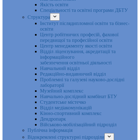
Якість освіти
Спеціальності та освітні програми ДБТУ
Структура
Інститут післядипломної освіти та бізнес-
освіти
Центр робітничих професій, фахової
передвищої та професійної освіти
Центр менеджменту якості освіти
Відділ ліцензування, акредитації та
інформаційного
забезпечення освітньої діяльності
Навчальний відділ
Редакційно-видавничий відділ
Проблемні та галузеві науково-дослідні
лабораторії
Музейний комплекс
Навчально-дослідний комбінат БТУ
Студентське містечко
Відділ медіакомунікацій
Кінно-спортивний комплекс
Дендропарк
Військово-мобілізаційний підрозділ
Публічна інформація
Відокремлені структурні підрозділи