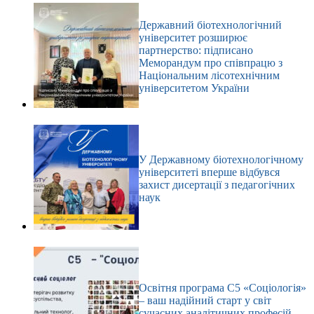
Державний біотехнологічний
університет розширює
партнерство: підписано
Меморандум про співпрацю з
Національним лісотехнічним
університетом України
У Державному біотехнологічному
університеті вперше відбувся
захист дисертації з педагогічних
наук
Освітня програма С5 «Соціологія»
– ваш надійний старт у світ
сучасних аналітичних професій