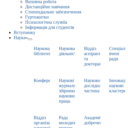
Виховна робота
Дистанційне навчання
Стипендіальне забезпечення
Гуртожитки
Психологічна служба
Інформація для студентів
Вступнику
Наука
Наукова
Наукова
Відділ
Спеціаліз
бібліотека
діяльність
аспірантури
вчені
та
ради
докторантури
Конференції
Наукові
Науково-
Інноваці
журнали,
дослідна
наукові
збірники
частина
кластери
наукових
праць
Відділ
Рада
Академічна
організації
молодих
доброчесність
наукової
вчених