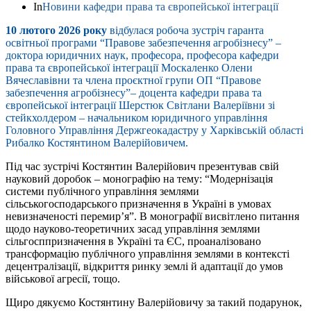
In
Новини кафедри права та європейської інтеграції
10 лютого 2026 року
відбулася робоча зустріч гаранта
освітньої програми “Правове забезпечення агробізнесу” –
доктора юридичних наук, професора, професора кафедри
права та європейської інтеграції Москаленко Олени
Вячеславівни та члена проєктної групи ОП “Правове
забезпечення агробізнесу”– доцента кафедри права та
європейської інтеграції Шерстюк Світлани Валеріївни зі
стейкхолдером – начальником юридичного управління
Головного Управління Держгеокадастру у Харківській області
Рибалко Костянтином Валерійовичем.
Під час зустрічі Костянтин Валерійович презентував свій
науковий доробок – монографію на тему: “Модернізація
системи публічного управління землями
сільськогосподарського призначення в Україні в умовах
невизначеності перемир’я”. В монографії висвітлено питання
щодо науково-теоретичних засад управління землями
сільгосппризначення в Україні та ЄС, проаналізовано
трансформацію публічного управління землями в контексті
децентралізації, відкриття ринку землі й адаптації до умов
військової агресії, тощо.
Щиро дякуємо Костянтину Валерійовичу за такий подарунок,