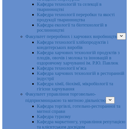
Кафедра технологій та селекції в
тваринництві
Кафедра технології переробки та якості
продукції тваринництва
Кафедра екології та біотехнологій в
рослинництві
Факультет переробних і харчових виробництв
Кафедра технології хлібопродуктів і
кондитерських виробів
Кафедра харчових технологій продуктів з
плодів, овочів і молока та інновацій в
оздоровчому харчуванні ім. Р.Ю. Павлюк
Кафедра технології м’яса
Кафедра харчових технологій в ресторанній
індустрії
Кафедра хімії, біохімії, мікробіології та
гігієни харчування
Факультет управління торговельно-
підприємницькою та митною діяльністю
Кафедра торгівлі, готельно-ресторанної та
митної справи
Кафедра туризму
Кафедра маркетингу, управління репутацією
та клієнтським досвідом