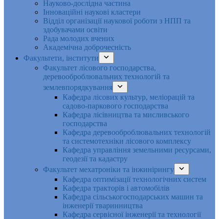
Науково-дослідна частина
Інноваційні наукові кластери
Відділ організації наукової роботи з НПП та
здобувачами освіти
Рада молодих вчених
Академічна доброчесність
Факультети, інститути
Факультет лісового господарства,
деревооброблювальних технологій та
землевпорядкування
Кафедра лісових культур, меліорацій та
садово-паркового господарства
Кафедра лісівництва та мисливського
господарства
Кафедра деревооброблювальних технологій
та системотехніки лісового комплексу
Кафедра управління земельними ресурсами,
геодезії та кадастру
Факультет мехатроніки та інжинірингу
Кафедра оптимізації технологічних систем
Кафедра тракторів і автомобілів
Кафедра сільськогосподарських машин та
інженерії тваринництва
Кафедра cервісної інженерії та технології