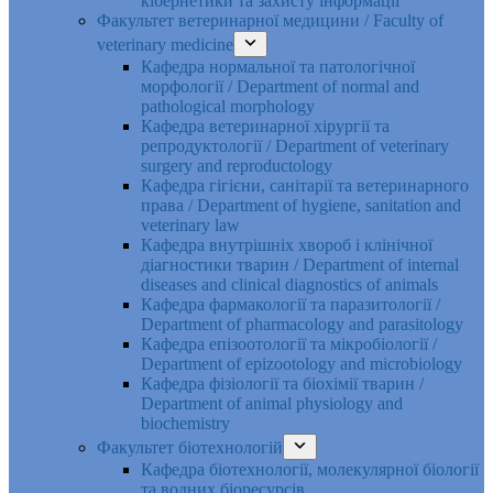
кібернетики та захисту інформації
Факультет ветеринарної медицини / Faculty of
veterinary medicine
Кафедра нормальної та патологічної
морфології / Department of normal and
pathological morphology
Кафедра ветеринарної хірургії та
репродуктології / Department of veterinary
surgery and reproductology
Кафедра гігієни, санітарії та ветеринарного
права / Department of hygiene, sanitation and
veterinary law
Кафедра внутрішніх хвороб і клінічної
діагностики тварин / Department of internal
diseases and clinical diagnostics of animals
Кафедра фармакології та паразитології /
Department of pharmacology and parasitology
Кафедра епізоотології та мікробіології /
Department of epizootology and microbiology
Кафедра фізіології та біохімії тварин /
Department of animal physiology and
biochemistry
Факультет біотехнологій
Кафедра біотехнології, молекулярної біології
та водних біоресурсів