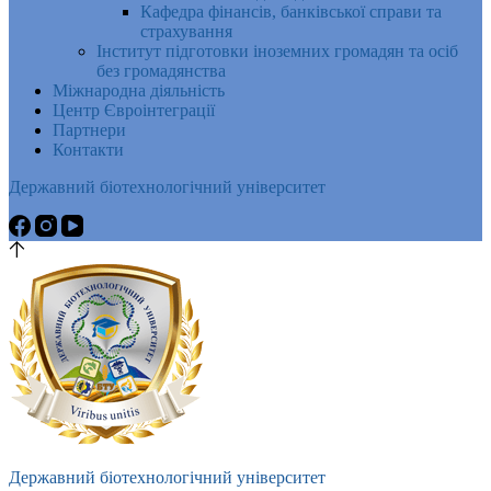
Кафедра фінансів, банківської справи та
страхування
Інститут підготовки іноземних громадян та осіб
без громадянства
Міжнародна діяльність
Центр Євроінтеграції
Партнери
Контакти
Державний біотехнологічний університет
Державний біотехнологічний університет