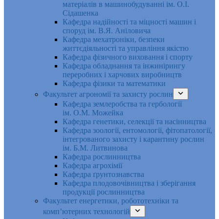
матеріалів в машинобудуванні ім. О.І.
Сідашенка
Кафедра надійності та міцності машин і
споруд ім. В.Я. Аніловича
Кафедра мехатроніки, безпеки
життєдіяльності та управління якістю
Кафедра фізичного виховання і спорту
Кафедра обладнання та інжинірингу
переробних і харчових виробництв
Кафедра фізики та математики
Факультет агрономії та захисту рослин
Кафедра землеробства та гербології
ім. О.М. Можейка
Кафедра генетики, селекції та насінництва
Кафедра зоології, ентомології, фітопатології,
інтегрованого захисту і карантину рослин
ім. Б.М. Литвинова
Кафедра рослинництва
Кафедра агрохімії
Кафедра ґрунтознавства
Кафедра плодовочівництва і зберігання
продукції рослинництва
Факультет енергетики, робототехніки та
комп’ютерних технологій