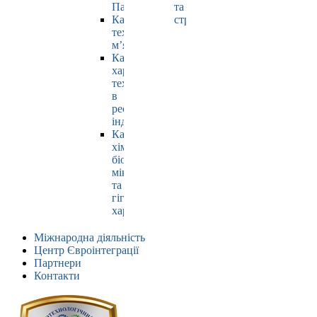
Павлюк
та
Кафедра
страхування
технології
м’яса
Кафедра
харчових
технологій
в
ресторанній
індустрії
Кафедра
хімії,
біохімії,
мікробіології
та
гігієни
харчування
Міжнародна діяльність
Центр Євроінтеграції
Партнери
Контакти