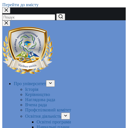
Перейти до вмісту
Немає
результатів
Про університет
Історія
Керівництво
Наглядова рада
Вчена рада
Профспілковий комітет
Освітня діяльність
Освітні програми
Навчальні плани