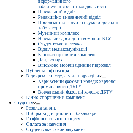
інформаційного
забезпечення освітньої діяльності
Навчальний відділ
Редакційно-видавничий відділ
Проблемні та галузеві науково-дослідні
лабораторії
Музейний комплекс
Навчально-дослідний комбінат БТУ
Студентське містечко
Відділ медіакомунікацій
Кінно-спортивний комплекс
Дендропарк
Військово-мобілізаційний підрозділ
Публічна інформація
Відокремлені структурні підрозділи
Харківський фаховий коледж харчової
промисловості ДБТУ
Вовчанський фаховий коледж ДБТУ
Кінно-спортивний комплекс
Студенту
Розклад занять
Вибіркові дисципліни – бакалаври
Графік освітнього процесу
Оплата за навчання
Студентське самоврядування