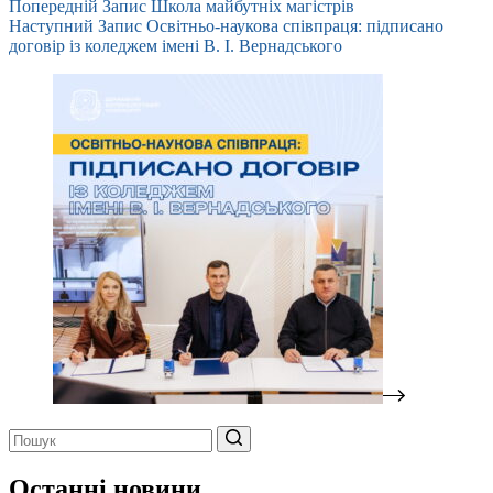
Попередній
Запис
Школа майбутніх магістрів
Наступний
Запис
Освітньо-наукова співпраця: підписано
договір із коледжем імені В. І. Вернадського
Немає
результатів
Останні новини