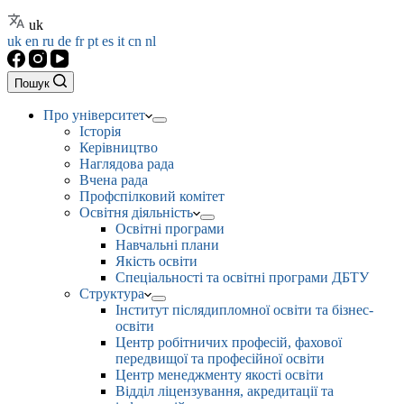
uk
uk
en
ru
de
fr
pt
es
it
cn
nl
Пошук
Про університет
Історія
Керівництво
Наглядова рада
Вчена рада
Профспілковий комітет
Освітня діяльність
Освітні програми
Навчальні плани
Якість освіти
Спеціальності та освітні програми ДБТУ
Структура
Інститут післядипломної освіти та бізнес-
освіти
Центр робітничих професій, фахової
передвищої та професійної освіти
Центр менеджменту якості освіти
Відділ ліцензування, акредитації та