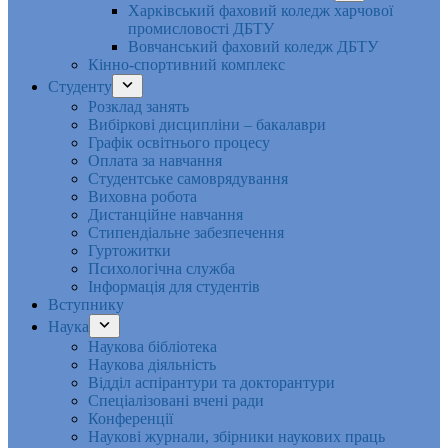
Харківський фаховий коледж харчової
промисловості ДБТУ
Вовчанський фаховий коледж ДБТУ
Кінно-спортивний комплекс
Студенту
Розклад занять
Вибіркові дисципліни – бакалаври
Графік освітнього процесу
Оплата за навчання
Студентське самоврядування
Виховна робота
Дистанційне навчання
Стипендіальне забезпечення
Гуртожитки
Психологічна служба
Інформація для студентів
Вступнику
Наука
Наукова бібліотека
Наукова діяльність
Відділ аспірантури та докторантури
Спеціалізовані вчені ради
Конференції
Наукові журнали, збірники наукових праць