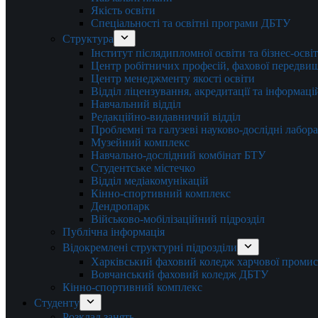
Якість освіти
Спеціальності та освітні програми ДБТУ
Структура
Інститут післядипломної освіти та бізнес-осві
Центр робітничих професій, фахової передвищо
Центр менеджменту якості освіти
Відділ ліцензування, акредитації та інформаці
Навчальний відділ
Редакційно-видавничий відділ
Проблемні та галузеві науково-дослідні лабора
Музейний комплекс
Навчально-дослідний комбінат БТУ
Студентське містечко
Відділ медіакомунікацій
Кінно-спортивний комплекс
Дендропарк
Військово-мобілізаційний підрозділ
Публічна інформація
Відокремлені структурні підрозділи
Харківський фаховий коледж харчової проми
Вовчанський фаховий коледж ДБТУ
Кінно-спортивний комплекс
Студенту
Розклад занять