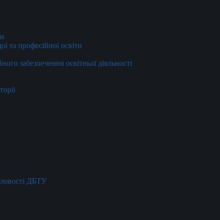
ти
ї та професійної освіти
йного забезпечення освітньої діяльності
торії
словості ДБТУ