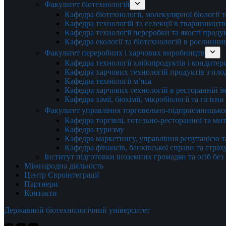
Факультет біотехнологій
Кафедра біотехнології, молекулярної біології 
Кафедра технологій та селекції в тваринництв
Кафедра технології переробки та якості проду
Кафедра екології та біотехнологій в рослинни
Факультет переробних і харчових виробництв
Кафедра технології хлібопродуктів і кондитер
Кафедра харчових технологій продуктів з плод
Кафедра технології м’яса
Кафедра харчових технологій в ресторанній ін
Кафедра хімії, біохімії, мікробіології та гігієн
Факультет управління торговельно-підприємницько
Кафедра торгівлі, готельно-ресторанної та ми
Кафедра туризму
Кафедра маркетингу, управління репутацією т
Кафедра фінансів, банківської справи та стра
Інститут підготовки іноземних громадян та осіб без
Міжнародна діяльність
Центр Євроінтеграції
Партнери
Контакти
Державний біотехнологічний університет