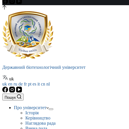
Державний біотехнологічний університет
uk
uk
en
ru
de
fr
pt
es
it
cn
nl
Пошук
Про університет
Історія
Керівництво
Наглядова рада
Вчена рада