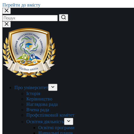
Перейти до вмісту
Немає
результатів
Про університет
Історія
Керівництво
Наглядова рада
Вчена рада
Профспілковий комітет
Освітня діяльність
Освітні програми
Навчальні плани