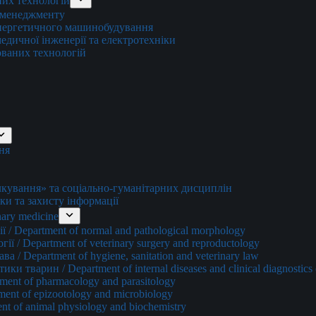
них технологій
о менеджменту
енергетичного машинобудування
едичної інженерії та електротехніки
ованих технологій
ня
ування» та соціально-гуманітарних дисциплін
ки та захисту інформації
ary medicine
 / Department of normal and pathological morphology
ї / Department of veterinary surgery and reproductology
а / Department of hygiene, sanitation and veterinary law
и тварин / Department of internal diseases and clinical diagnostics 
ment of pharmacology and parasitology
ment of epizootology and microbiology
nt of animal physiology and biochemistry