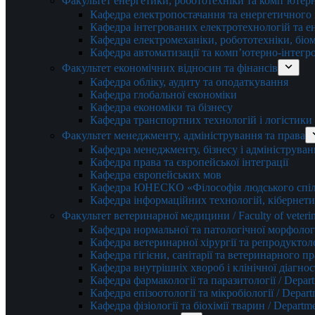
Факультет енергетики, робототехніки та комп’ютер
Кафедра електропостачання та енергетичног
Кафедра інтегрованих електротехнологій та 
Кафедра електромеханіки, робототехніки, біом
Кафедра автоматизації та комп’ютерно-інтегр
Факультет економічних відносин та фінансів
Кафедра обліку, аудиту та оподаткування
Кафедра глобальної економіки
Кафедра економіки та бізнесу
Кафедра транспортних технологій і логістики
Факультет менеджменту, адміністрування та права
Кафедра менеджменту, бізнесу і адмініструван
Кафедра права та європейської інтеграції
Кафедра європейських мов
Кафедра ЮНЕСКО «Філософія людського спілк
Кафедра інформаційних технологій, кібернети
Факультет ветеринарної медицини / Faculty of veterin
Кафедра нормальної та патологічної морфології
Кафедра ветеринарної хірургії та репродуктологі
Кафедра гігієни, санітарії та ветеринарного прав
Кафедра внутрішніх хвороб і клінічної діагностик
Кафедра фармакології та паразитології / Depart
Кафедра епізоотології та мікробіології / Depart
Кафедра фізіології та біохімії тварин / Departme