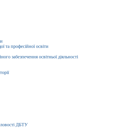
ти
ї та професійної освіти
йного забезпечення освітньої діяльності
торії
словості ДБТУ