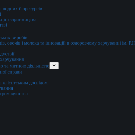
та водних біоресурсів
і
кції тваринництва
цтві
ських виробів
ів, овочів і молока та інновацій в оздоровчому харчуванні ім. Р
дустрії
и харчування
ю та митною діяльністю
тної справи
а клієнтським досвідом
хування
 громадянства