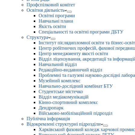
Профспілковий комітет
Освітня діяльність
Освітні програми
Навчальні плани
Якість освіти
Спеціальності та освітні програми ДБТУ
Структура
Інститут післядипломної освіти та бізнес-осві
Центр робітничих професій, фахової передвищо
Центр менеджменту якості освіти
Відділ ліцензування, акредитації та інформаці
Навчальний відділ
Редакційно-видавничий відділ
Проблемні та галузеві науково-дослідні лабора
Музейний комплекс
Навчально-дослідний комбінат БТУ
Студентське містечко
Відділ медіакомунікацій
Кінно-спортивний комплекс
Дендропарк
Військово-мобілізаційний підрозділ
Публічна інформація
Відокремлені структурні підрозділи
Харківський фаховий коледж харчової проми
Вовчанський фаховий коледж ДБТУ