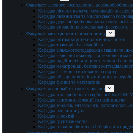
Факультет лісового господарства, деревооброблюва
Кафедра лісових культур, меліорацій та садов
Кафедра лісівництва та мисливського господа
Кафедра деревооброблювальних технологій та
Кафедра управління земельними ресурсами, гео
Факультет мехатроніки та інжинірингу
Кафедра оптимізації технологічних систем
Кафедра тракторів і автомобілів
Кафедра сільськогосподарських машин та інж
Кафедра cервісної інженерії та технології мат
Кафедра надійності та міцності машин і спору
Кафедра мехатроніки, безпеки життєдіяльності
Кафедра фізичного виховання і спорту
Кафедра обладнання та інжинірингу переробн
Кафедра фізики та математики
Факультет агрономії та захисту рослин
Кафедра землеробства та гербології ім. О.М.
Кафедра генетики, селекції та насінництва
Кафедра зоології, ентомології, фітопатології,
Кафедра рослинництва
Кафедра агрохімії
Кафедра ґрунтознавства
Кафедра плодовочівництва і зберігання проду