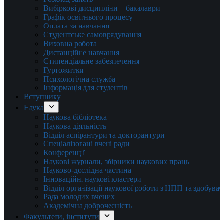
Вибіркові дисципліни – бакалаври
Графік освітнього процесу
Оплата за навчання
Студентське самоврядування
Виховна робота
Дистанційне навчання
Стипендіальне забезпечення
Гуртожитки
Психологічна служба
Інформація для студентів
Вступнику
Наука
Наукова бібліотека
Наукова діяльність
Відділ аспірантури та докторантури
Спеціалізовані вчені ради
Конференції
Наукові журнали, збірники наукових праць
Науково-дослідна частина
Інноваційні наукові кластери
Відділ організації наукової роботи з НПП та здобув
Рада молодих вчених
Академічна доброчесність
Факультети, інститути