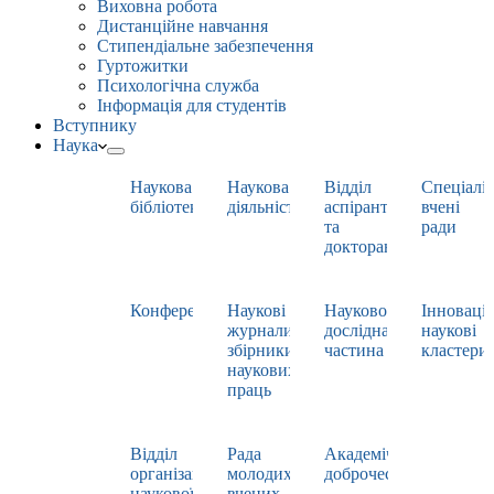
Виховна робота
Дистанційне навчання
Стипендіальне забезпечення
Гуртожитки
Психологічна служба
Інформація для студентів
Вступнику
Наука
Наукова
Наукова
Відділ
Спеціаліз
бібліотека
діяльність
аспірантури
вчені
та
ради
докторантури
Конференції
Наукові
Науково-
Інноваці
журнали,
дослідна
наукові
збірники
частина
кластери
наукових
праць
Відділ
Рада
Академічна
організації
молодих
доброчесність
наукової
вчених