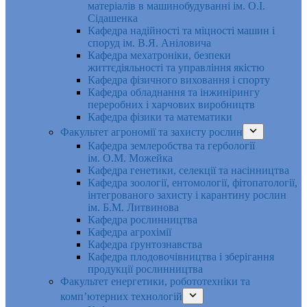
матеріалів в машинобудуванні ім. О.І.
Сідашенка
Кафедра надійності та міцності машин і
споруд ім. В.Я. Аніловича
Кафедра мехатроніки, безпеки
життєдіяльності та управління якістю
Кафедра фізичного виховання і спорту
Кафедра обладнання та інжинірингу
переробних і харчових виробництв
Кафедра фізики та математики
Факультет агрономії та захисту рослин
Кафедра землеробства та гербології
ім. О.М. Можейка
Кафедра генетики, селекції та насінництва
Кафедра зоології, ентомології, фітопатології,
інтегрованого захисту і карантину рослин
ім. Б.М. Литвинова
Кафедра рослинництва
Кафедра агрохімії
Кафедра ґрунтознавства
Кафедра плодовочівництва і зберігання
продукції рослинництва
Факультет енергетики, робототехніки та
комп’ютерних технологій