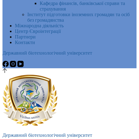
Кафедра фінансів, банківської справи та
страхування
Інститут підготовки іноземних громадян та осіб
без громадянства
Міжнародна діяльність
Центр Євроінтеграції
Партнери
Контакти
Державний біотехнологічний університет
Державний біотехнологічний університет