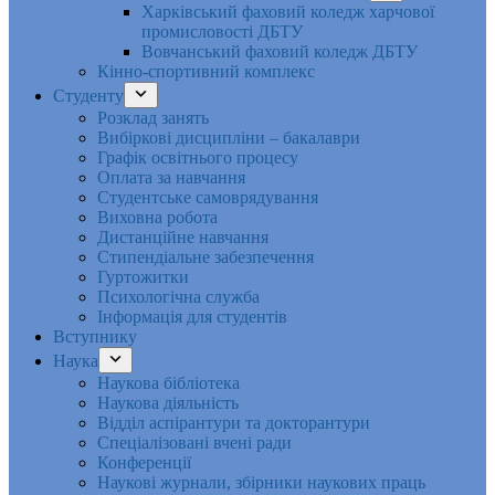
Харківський фаховий коледж харчової
промисловості ДБТУ
Вовчанський фаховий коледж ДБТУ
Кінно-спортивний комплекс
Студенту
Розклад занять
Вибіркові дисципліни – бакалаври
Графік освітнього процесу
Оплата за навчання
Студентське самоврядування
Виховна робота
Дистанційне навчання
Стипендіальне забезпечення
Гуртожитки
Психологічна служба
Інформація для студентів
Вступнику
Наука
Наукова бібліотека
Наукова діяльність
Відділ аспірантури та докторантури
Спеціалізовані вчені ради
Конференції
Наукові журнали, збірники наукових праць