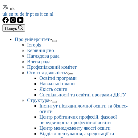
uk
uk
en
ru
de
fr
pt
es
it
cn
nl
Пошук
Про університет
Історія
Керівництво
Наглядова рада
Вчена рада
Профспілковий комітет
Освітня діяльність
Освітні програми
Навчальні плани
Якість освіти
Спеціальності та освітні програми ДБТУ
Структура
Інститут післядипломної освіти та бізнес-
освіти
Центр робітничих професій, фахової
передвищої та професійної освіти
Центр менеджменту якості освіти
Відділ ліцензування, акредитації та