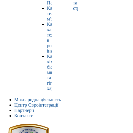
Павлюк
та
Кафедра
страхування
технології
м’яса
Кафедра
харчових
технологій
в
ресторанній
індустрії
Кафедра
хімії,
біохімії,
мікробіології
та
гігієни
харчування
Міжнародна діяльність
Центр Євроінтеграції
Партнери
Контакти