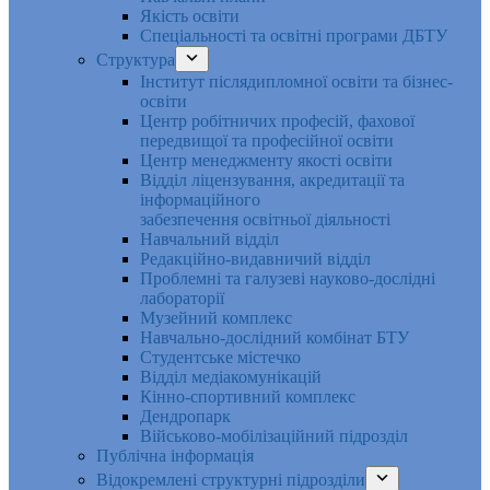
Якість освіти
Спеціальності та освітні програми ДБТУ
Структура
Інститут післядипломної освіти та бізнес-
освіти
Центр робітничих професій, фахової
передвищої та професійної освіти
Центр менеджменту якості освіти
Відділ ліцензування, акредитації та
інформаційного
забезпечення освітньої діяльності
Навчальний відділ
Редакційно-видавничий відділ
Проблемні та галузеві науково-дослідні
лабораторії
Музейний комплекс
Навчально-дослідний комбінат БТУ
Студентське містечко
Відділ медіакомунікацій
Кінно-спортивний комплекс
Дендропарк
Військово-мобілізаційний підрозділ
Публічна інформація
Відокремлені структурні підрозділи