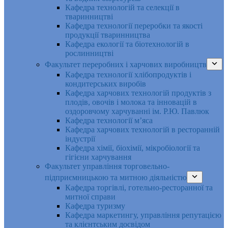
Кафедра технологій та селекції в
тваринництві
Кафедра технології переробки та якості
продукції тваринництва
Кафедра екології та біотехнологій в
рослинництві
Факультет переробних і харчових виробництв
Кафедра технології хлібопродуктів і
кондитерських виробів
Кафедра харчових технологій продуктів з
плодів, овочів і молока та інновацій в
оздоровчому харчуванні ім. Р.Ю. Павлюк
Кафедра технології м’яса
Кафедра харчових технологій в ресторанній
індустрії
Кафедра хімії, біохімії, мікробіології та
гігієни харчування
Факультет управління торговельно-
підприємницькою та митною діяльністю
Кафедра торгівлі, готельно-ресторанної та
митної справи
Кафедра туризму
Кафедра маркетингу, управління репутацією
та клієнтським досвідом