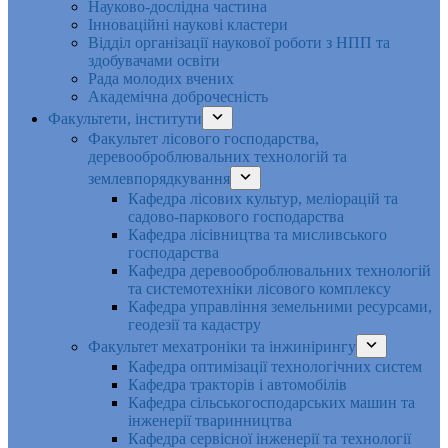
Науково-дослідна частина
Інноваційні наукові кластери
Відділ організації наукової роботи з НПП та
здобувачами освіти
Рада молодих вчених
Академічна доброчесність
Факультети, інститути
Факультет лісового господарства,
деревооброблювальних технологій та
землевпорядкування
Кафедра лісових культур, меліорацій та
садово-паркового господарства
Кафедра лісівництва та мисливського
господарства
Кафедра деревооброблювальних технологій
та системотехніки лісового комплексу
Кафедра управління земельними ресурсами,
геодезії та кадастру
Факультет мехатроніки та інжинірингу
Кафедра оптимізації технологічних систем
Кафедра тракторів і автомобілів
Кафедра сільськогосподарських машин та
інженерії тваринництва
Кафедра cервісної інженерії та технології