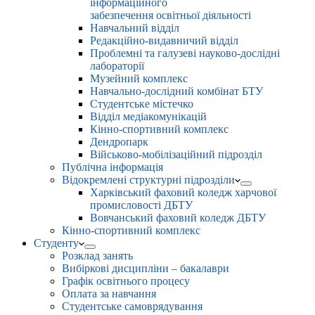
інформаційного
забезпечення освітньої діяльності
Навчальний відділ
Редакційно-видавничий відділ
Проблемні та галузеві науково-дослідні
лабораторії
Музейний комплекс
Навчально-дослідний комбінат БТУ
Студентське містечко
Відділ медіакомунікацій
Кінно-спортивний комплекс
Дендропарк
Військово-мобілізаційний підрозділ
Публічна інформація
Відокремлені структурні підрозділи
Харківський фаховий коледж харчової
промисловості ДБТУ
Вовчанський фаховий коледж ДБТУ
Кінно-спортивний комплекс
Студенту
Розклад занять
Вибіркові дисципліни – бакалаври
Графік освітнього процесу
Оплата за навчання
Студентське самоврядування