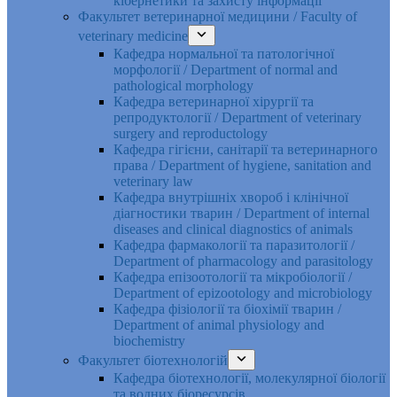
кібернетики та захисту інформації
Факультет ветеринарної медицини / Faculty of
veterinary medicine
Кафедра нормальної та патологічної
морфології / Department of normal and
pathological morphology
Кафедра ветеринарної хірургії та
репродуктології / Department of veterinary
surgery and reproductology
Кафедра гігієни, санітарії та ветеринарного
права / Department of hygiene, sanitation and
veterinary law
Кафедра внутрішніх хвороб і клінічної
діагностики тварин / Department of internal
diseases and clinical diagnostics of animals
Кафедра фармакології та паразитології /
Department of pharmacology and parasitology
Кафедра епізоотології та мікробіології /
Department of epizootology and microbiology
Кафедра фізіології та біохімії тварин /
Department of animal physiology and
biochemistry
Факультет біотехнологій
Кафедра біотехнології, молекулярної біології
та водних біоресурсів