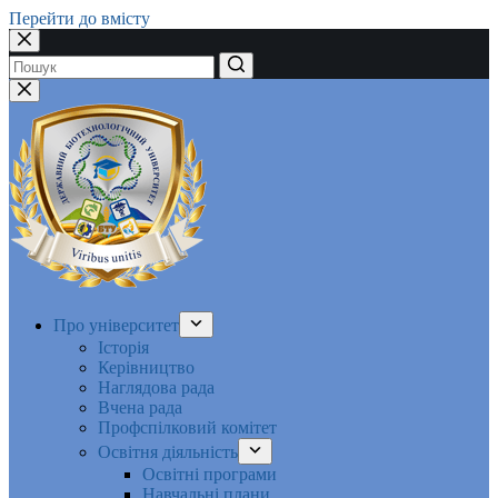
Перейти до вмісту
Немає
результатів
Про університет
Історія
Керівництво
Наглядова рада
Вчена рада
Профспілковий комітет
Освітня діяльність
Освітні програми
Навчальні плани