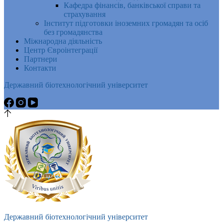
Кафедра фінансів, банківської справи та
страхування
Інститут підготовки іноземних громадян та осіб
без громадянства
Міжнародна діяльність
Центр Євроінтеграції
Партнери
Контакти
Державний біотехнологічний університет
Державний біотехнологічний університет