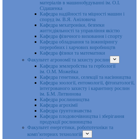
матеріалів в машинобудуванні ім. О.І.
Сідашенка
Кафедра надійності та міцності машин і
споруд ім. В.Я. Аніловича
Кафедра мехатроніки, безпеки
життєдіяльності та управління якістю
Кафедра фізичного виховання і спорту
Кафедра обладнання та інжинірингу
переробних і харчових виробництв
Кафедра фізики та математики
Факультет агрономії та захисту рослин
Кафедра землеробства та гербології
ім. О.М. Можейка
Кафедра генетики, селекції та насінництва
Кафедра зоології, ентомології, фітопатології,
інтегрованого захисту і карантину рослин
ім. Б.М. Литвинова
Кафедра рослинництва
Кафедра агрохімії
Кафедра ґрунтознавства
Кафедра плодовочівництва і зберігання
продукції рослинництва
Факультет енергетики, робототехніки та
комп’ютерних технологій