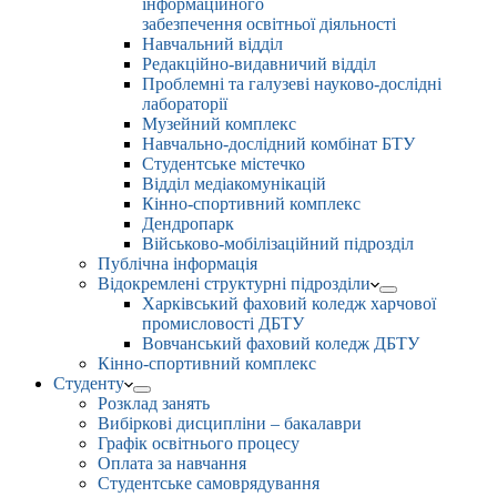
інформаційного
забезпечення освітньої діяльності
Навчальний відділ
Редакційно-видавничий відділ
Проблемні та галузеві науково-дослідні
лабораторії
Музейний комплекс
Навчально-дослідний комбінат БТУ
Студентське містечко
Відділ медіакомунікацій
Кінно-спортивний комплекс
Дендропарк
Військово-мобілізаційний підрозділ
Публічна інформація
Відокремлені структурні підрозділи
Харківський фаховий коледж харчової
промисловості ДБТУ
Вовчанський фаховий коледж ДБТУ
Кінно-спортивний комплекс
Студенту
Розклад занять
Вибіркові дисципліни – бакалаври
Графік освітнього процесу
Оплата за навчання
Студентське самоврядування