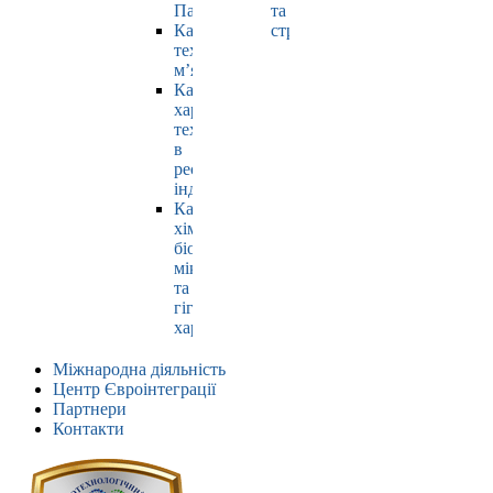
Павлюк
та
Кафедра
страхування
технології
м’яса
Кафедра
харчових
технологій
в
ресторанній
індустрії
Кафедра
хімії,
біохімії,
мікробіології
та
гігієни
харчування
Міжнародна діяльність
Центр Євроінтеграції
Партнери
Контакти