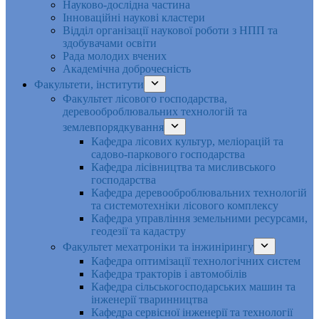
Науково-дослідна частина
Інноваційні наукові кластери
Відділ організації наукової роботи з НПП та
здобувачами освіти
Рада молодих вчених
Академічна доброчесність
Факультети, інститути
Факультет лісового господарства,
деревооброблювальних технологій та
землевпорядкування
Кафедра лісових культур, меліорацій та
садово-паркового господарства
Кафедра лісівництва та мисливського
господарства
Кафедра деревооброблювальних технологій
та системотехніки лісового комплексу
Кафедра управління земельними ресурсами,
геодезії та кадастру
Факультет мехатроніки та інжинірингу
Кафедра оптимізації технологічних систем
Кафедра тракторів і автомобілів
Кафедра сільськогосподарських машин та
інженерії тваринництва
Кафедра cервісної інженерії та технології