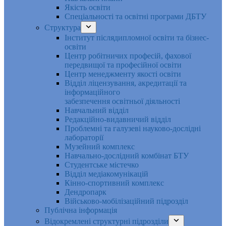
Якість освіти
Спеціальності та освітні програми ДБТУ
Структура
Інститут післядипломної освіти та бізнес-
освіти
Центр робітничих професій, фахової
передвищої та професійної освіти
Центр менеджменту якості освіти
Відділ ліцензування, акредитації та
інформаційного
забезпечення освітньої діяльності
Навчальний відділ
Редакційно-видавничий відділ
Проблемні та галузеві науково-дослідні
лабораторії
Музейний комплекс
Навчально-дослідний комбінат БТУ
Студентське містечко
Відділ медіакомунікацій
Кінно-спортивний комплекс
Дендропарк
Військово-мобілізаційний підрозділ
Публічна інформація
Відокремлені структурні підрозділи