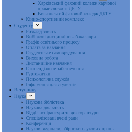
Харківський фаховий коледж харчової
промисловості ДБТУ
Вовчанський фаховий коледж ДБТУ
Кінно-спортивний комплекс
Студенту
Розклад занять
Вибіркові дисципліни – бакалаври
Графік освітнього процесу
Оплата за навчання
Студентське самоврядування
Виховна робота
Дистанційне навчання
Стипендіальне забезпечення
Гуртожитки
Психологічна служба
Інформація для студентів
Вступнику
Наука
Наукова бібліотека
Наукова діяльність
Відділ аспірантури та докторантури
Спеціалізовані вчені ради
Конференції
Наукові журнали, збірники наукових праць