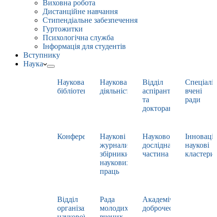
Виховна робота
Дистанційне навчання
Стипендіальне забезпечення
Гуртожитки
Психологічна служба
Інформація для студентів
Вступнику
Наука
Наукова
Наукова
Відділ
Спеціаліз
бібліотека
діяльність
аспірантури
вчені
та
ради
докторантури
Конференції
Наукові
Науково-
Інноваці
журнали,
дослідна
наукові
збірники
частина
кластери
наукових
праць
Відділ
Рада
Академічна
організації
молодих
доброчесність
наукової
вчених