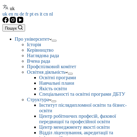
uk
uk
en
ru
de
fr
pt
es
it
cn
nl
Пошук
Про університет
Історія
Керівництво
Наглядова рада
Вчена рада
Профспілковий комітет
Освітня діяльність
Освітні програми
Навчальні плани
Якість освіти
Спеціальності та освітні програми ДБТУ
Структура
Інститут післядипломної освіти та бізнес-
освіти
Центр робітничих професій, фахової
передвищої та професійної освіти
Центр менеджменту якості освіти
Відділ ліцензування, акредитації та