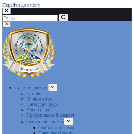
Перейти до вмісту
Немає
результатів
Про університет
Історія
Керівництво
Наглядова рада
Вчена рада
Профспілковий комітет
Освітня діяльність
Освітні програми
Навчальні плани