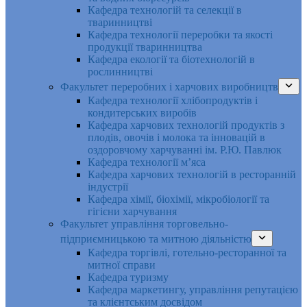
Кафедра технологій та селекції в
тваринництві
Кафедра технології переробки та якості
продукції тваринництва
Кафедра екології та біотехнологій в
рослинництві
Факультет переробних і харчових виробництв
Кафедра технології хлібопродуктів і
кондитерських виробів
Кафедра харчових технологій продуктів з
плодів, овочів і молока та інновацій в
оздоровчому харчуванні ім. Р.Ю. Павлюк
Кафедра технології м’яса
Кафедра харчових технологій в ресторанній
індустрії
Кафедра хімії, біохімії, мікробіології та
гігієни харчування
Факультет управління торговельно-
підприємницькою та митною діяльністю
Кафедра торгівлі, готельно-ресторанної та
митної справи
Кафедра туризму
Кафедра маркетингу, управління репутацією
та клієнтським досвідом