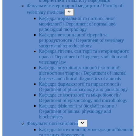
кібернетики та захисту інформації
Факультет ветеринарної медицини / Faculty of
veterinary medicine
Кафедра нормальної та патологічної
морфології / Department of normal and
pathological morphology
Кафедра ветеринарної хірургії та
репродуктології / Department of veterinary
surgery and reproductology
Кафедра гігієни, санітарії та ветеринарного
права / Department of hygiene, sanitation and
veterinary law
Кафедра внутрішніх хвороб і клінічної
діагностики тварин / Department of internal
diseases and clinical diagnostics of animals
Кафедра фармакології та паразитології /
Department of pharmacology and parasitology
Кафедра епізоотології та мікробіології /
Department of epizootology and microbiology
Кафедра фізіології та біохімії тварин /
Department of animal physiology and
biochemistry
Факультет біотехнологій
Кафедра біотехнології, молекулярної біології
та водних біоресурсів