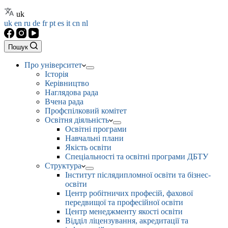
uk
uk
en
ru
de
fr
pt
es
it
cn
nl
Пошук
Про університет
Історія
Керівництво
Наглядова рада
Вчена рада
Профспілковий комітет
Освітня діяльність
Освітні програми
Навчальні плани
Якість освіти
Спеціальності та освітні програми ДБТУ
Структура
Інститут післядипломної освіти та бізнес-
освіти
Центр робітничих професій, фахової
передвищої та професійної освіти
Центр менеджменту якості освіти
Відділ ліцензування, акредитації та