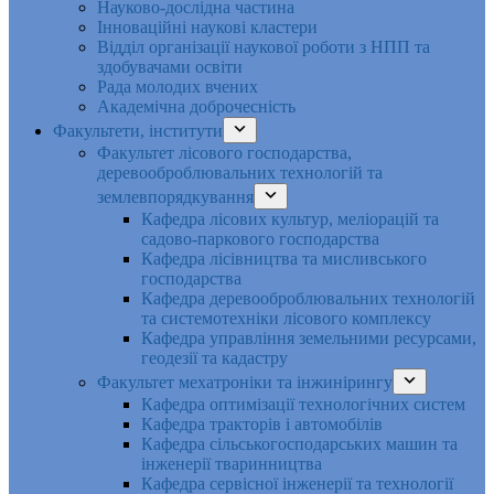
Науково-дослідна частина
Інноваційні наукові кластери
Відділ організації наукової роботи з НПП та
здобувачами освіти
Рада молодих вчених
Академічна доброчесність
Факультети, інститути
Факультет лісового господарства,
деревооброблювальних технологій та
землевпорядкування
Кафедра лісових культур, меліорацій та
садово-паркового господарства
Кафедра лісівництва та мисливського
господарства
Кафедра деревооброблювальних технологій
та системотехніки лісового комплексу
Кафедра управління земельними ресурсами,
геодезії та кадастру
Факультет мехатроніки та інжинірингу
Кафедра оптимізації технологічних систем
Кафедра тракторів і автомобілів
Кафедра сільськогосподарських машин та
інженерії тваринництва
Кафедра cервісної інженерії та технології