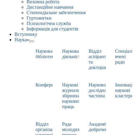
Виховна робота
Дистанційне навчання
Стипендіальне забезпечення
Гуртожитки
Психологічна служба
Інформація для студентів
Вступнику
Наука
Наукова
Наукова
Відділ
Спеціаліз
бібліотека
діяльність
аспірантури
вчені
та
ради
докторантури
Конференції
Наукові
Науково-
Інноваці
журнали,
дослідна
наукові
збірники
частина
кластери
наукових
праць
Відділ
Рада
Академічна
організації
молодих
доброчесність
наукової
вчених