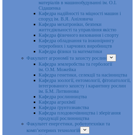
матеріалів в машинобудуванні ім. О.І.
Сідашенка
Кафедра надійності та міцності машин і
споруд ім. В.Я. Аніловича
Кафедра мехатроніки, безпеки
життєдіяльності та управління якістю
Кафедра фізичного виховання і спорту
Кафедра обладнання та інжинірингу
переробних і харчових виробництв
Кафедра фізики та математики
Факультет агрономії та захисту рослин
Кафедра землеробства та гербології
ім. О.М. Можейка
Кафедра генетики, селекції та насінництва
Кафедра зоології, ентомології, фітопатології,
інтегрованого захисту і карантину рослин
ім. Б.М. Литвинова
Кафедра рослинництва
Кафедра агрохімії
Кафедра ґрунтознавства
Кафедра плодовочівництва і зберігання
продукції рослинництва
Факультет енергетики, робототехніки та
комп’ютерних технологій