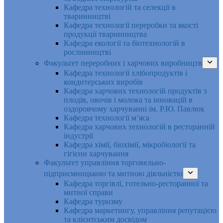
Кафедра технологій та селекції в
тваринництві
Кафедра технології переробки та якості
продукції тваринництва
Кафедра екології та біотехнологій в
рослинництві
Факультет переробних і харчових виробництв
Кафедра технології хлібопродуктів і
кондитерських виробів
Кафедра харчових технологій продуктів з
плодів, овочів і молока та інновацій в
оздоровчому харчуванні ім. Р.Ю. Павлюк
Кафедра технології м’яса
Кафедра харчових технологій в ресторанній
індустрії
Кафедра хімії, біохімії, мікробіології та
гігієни харчування
Факультет управління торговельно-
підприємницькою та митною діяльністю
Кафедра торгівлі, готельно-ресторанної та
митної справи
Кафедра туризму
Кафедра маркетингу, управління репутацією
та клієнтським досвідом