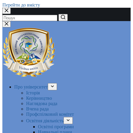
Перейти до вмісту
Немає
результатів
Про університет
Історія
Керівництво
Наглядова рада
Вчена рада
Профспілковий комітет
Освітня діяльність
Освітні програми
Навчальні плани