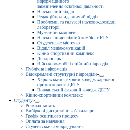
інформаційного
забезпечення освітньої діяльності
Навчальний відділ
Редакційно-видавничий відділ
Проблемні та галузеві науково-дослідні
лабораторії
Музейний комплекс
Навчально-дослідний комбінат БТУ
Студентське містечко
Відділ медіакомунікацій
Кінно-спортивний комплекс
Дендропарк
Військово-мобілізаційний підрозділ
Публічна інформація
Відокремлені структурні підрозділи
Харківський фаховий коледж харчової
промисловості ДБТУ
Вовчанський фаховий коледж ДБТУ
Кінно-спортивний комплекс
Студенту
Розклад занять
Вибіркові дисципліни – бакалаври
Графік освітнього процесу
Оплата за навчання
Студентське самоврядування