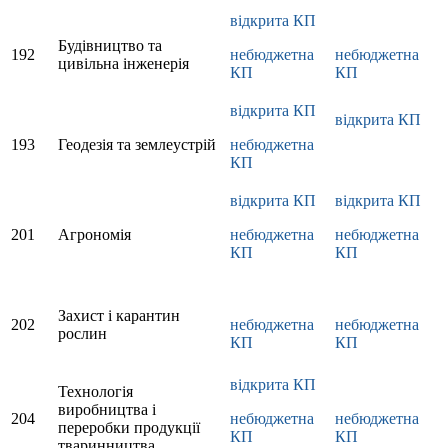
відкрита КП
Будівництво та
192
небюджетна
небюджетна
цивільна інженерія
КП
КП
відкрита КП
відкрита КП
193
Геодезія та землеустрій
небюджетна
КП
відкрита КП
відкрита КП
201
Агрономія
небюджетна
небюджетна
КП
КП
Захист і карантин
202
небюджетна
небюджетна
рослин
КП
КП
відкрита КП
Технологія
виробництва і
204
небюджетна
небюджетна
переробки продукції
КП
КП
тваринництва