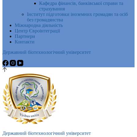
Кафедра фінансів, банківської справи та
страхування
Інститут підготовки іноземних громадян та осіб
без громадянства
Міжнародна діяльність
Центр Євроінтеграції
Партнери
Контакти
Державний біотехнологічний університет
Державний біотехнологічний університет