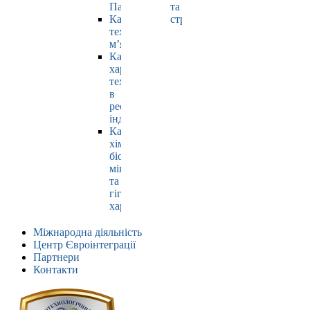
Павлюк
та
Кафедра
страхування
технології
м’яса
Кафедра
харчових
технологій
в
ресторанній
індустрії
Кафедра
хімії,
біохімії,
мікробіології
та
гігієни
харчування
Міжнародна діяльність
Центр Євроінтеграції
Партнери
Контакти