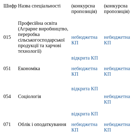
Шифр
Назва спеціальності
(конкурсна
(конкурсна
пропозиція)
пропозиція)
Професійна освіта
(Аграрне виробництво,
переробка
015
небюджетна
небюджетна
сільськогосподарської
КП
КП
продукції та харчові
технології)
відкрита КП
051
Економіка
небюджетна
небюджетна
КП
КП
відкрита КП
054
Соціологія
небюджетна
КП
відкрита КП
071
Облік і оподаткування
небюджетна
небюджетна
КП
КП