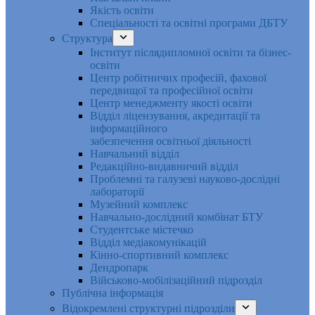
Якість освіти
Спеціальності та освітні програми ДБТУ
Структура
Інститут післядипломної освіти та бізнес-
освіти
Центр робітничих професій, фахової
передвищої та професійної освіти
Центр менеджменту якості освіти
Відділ ліцензування, акредитації та
інформаційного
забезпечення освітньої діяльності
Навчальний відділ
Редакційно-видавничий відділ
Проблемні та галузеві науково-дослідні
лабораторії
Музейний комплекс
Навчально-дослідний комбінат БТУ
Студентське містечко
Відділ медіакомунікацій
Кінно-спортивний комплекс
Дендропарк
Військово-мобілізаційний підрозділ
Публічна інформація
Відокремлені структурні підрозділи