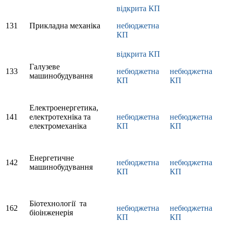
відкрита КП
131
Прикладна механіка
небюджетна
КП
відкрита КП
Галузеве
133
небюджетна
небюджетна
машинобудування
КП
КП
Електроенергетика,
141
електротехніка та
небюджетна
небюджетна
електромеханіка
КП
КП
Енергетичне
142
небюджетна
небюджетна
машинобудування
КП
КП
Біотехнології та
162
небюджетна
небюджетна
біоінженерія
КП
КП