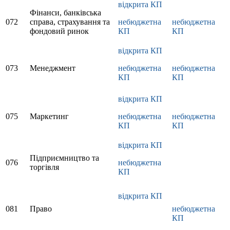
відкрита КП
Фінанси, банківська
072
справа, страхування та
небюджетна
небюджетна
фондовий ринок
КП
КП
відкрита КП
073
Менеджмент
небюджетна
небюджетна
КП
КП
відкрита КП
075
Маркетинг
небюджетна
небюджетна
КП
КП
відкрита КП
Підприємництво та
076
небюджетна
торгівля
КП
відкрита КП
081
Право
небюджетна
КП