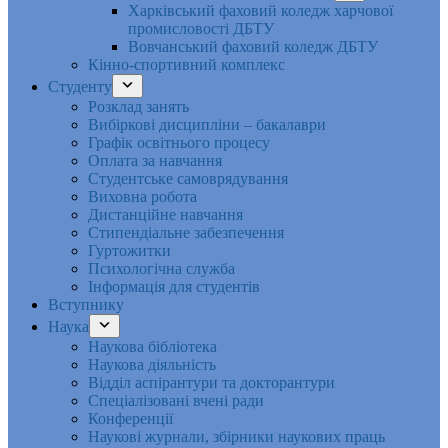
Харківський фаховий коледж харчової
промисловості ДБТУ
Вовчанський фаховий коледж ДБТУ
Кінно-спортивний комплекс
Студенту
Розклад занять
Вибіркові дисципліни – бакалаври
Графік освітнього процесу
Оплата за навчання
Студентське самоврядування
Виховна робота
Дистанційне навчання
Стипендіальне забезпечення
Гуртожитки
Психологічна служба
Інформація для студентів
Вступнику
Наука
Наукова бібліотека
Наукова діяльність
Відділ аспірантури та докторантури
Спеціалізовані вчені ради
Конференції
Наукові журнали, збірники наукових праць