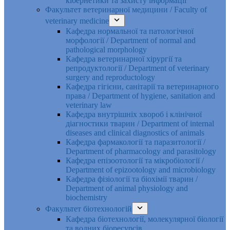
кібернетики та захисту інформації
Факультет ветеринарної медицини / Faculty of
veterinary medicine
Кафедра нормальної та патологічної
морфології / Department of normal and
pathological morphology
Кафедра ветеринарної хірургії та
репродуктології / Department of veterinary
surgery and reproductology
Кафедра гігієни, санітарії та ветеринарного
права / Department of hygiene, sanitation and
veterinary law
Кафедра внутрішніх хвороб і клінічної
діагностики тварин / Department of internal
diseases and clinical diagnostics of animals
Кафедра фармакології та паразитології /
Department of pharmacology and parasitology
Кафедра епізоотології та мікробіології /
Department of epizootology and microbiology
Кафедра фізіології та біохімії тварин /
Department of animal physiology and
biochemistry
Факультет біотехнологій
Кафедра біотехнології, молекулярної біології
та водних біоресурсів