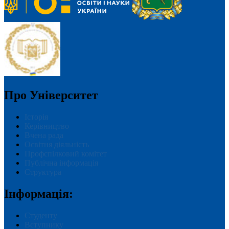
Про Університет
Історія
Керівництво
Вчена рада
Освітня діяльність
Профспілковий комітет
Публічна інформація
Структура
Інформація:
Студенту
Вступнику