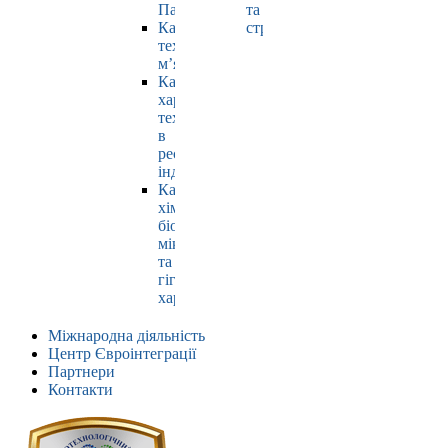
Павлюк
та
Кафедра
страхування
технології
м’яса
Кафедра
харчових
технологій
в
ресторанній
індустрії
Кафедра
хімії,
біохімії,
мікробіології
та
гігієни
харчування
Міжнародна діяльність
Центр Євроінтеграції
Партнери
Контакти