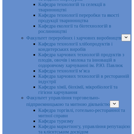
Кафедра технологій та селекції в
тваринництві
Кафедра технології переробки та якості
продукції тваринництва
Кафедра екології та біотехнологій в
рослинництві
Факультет переробних і харчових виробництв
Кафедра технології хлібопродуктів і
кондитерських виробів
Кафедра харчових технологій продуктів з
плодів, овочів і молока та інновацій в
оздоровчому харчуванні ім. Р.Ю. Павлюк
Кафедра технології м’яса
Кафедра харчових технологій в ресторанній
індустрії
Кафедра хімії, біохімії, мікробіології та
гігієни харчування
Факультет управління торговельно-
підприємницькою та митною діяльністю
Кафедра торгівлі, готельно-ресторанної та
митної справи
Кафедра туризму
Кафедра маркетингу, управління репутацією
та клієнтським досвідом