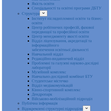
Якість освіти
Спеціальності та освітні програми ДБТУ
Структура
Інститут післядипломної освіти та бізнес-
освіти
Центр робітничих професій, фахової
передвищої та професійної освіти
Центр менеджменту якості освіти
Відділ ліцензування, акредитації та
інформаційного
забезпечення освітньої діяльності
Навчальний відділ
Редакційно-видавничий відділ
Проблемні та галузеві науково-дослідні
лабораторії
Музейний комплекс
Навчально-дослідний комбінат БТУ
Студентське містечко
Відділ медіакомунікацій
Кінно-спортивний комплекс
Дендропарк
Військово-мобілізаційний підрозділ
Публічна інформація
Відокремлені структурні підрозділи