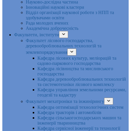
Науково-дослідна частина
Інноваційні наукові кластери
Відділ організації наукової роботи з НПП та
здобувачами освіти
Рада молодих вчених
Академічна доброчесність
Факультети, інститути
Факультет лісового господарства,
деревооброблювальних технологій та
землевпорядкування
Кафедра лісових культур, меліорацій та
садово-паркового господарства
Кафедра лісівництва та мисливського
господарства
Кафедра деревооброблювальних технологій
та системотехніки лісового комплексу
Кафедра управління земельними ресурсами,
геодезії та кадастру
Факультет мехатроніки та інжинірингу
Кафедра оптимізації технологічних систем
Кафедра тракторів і автомобілів
Кафедра сільськогосподарських машин та
інженерії тваринництва
Кафедра cервісної інженерії та технології