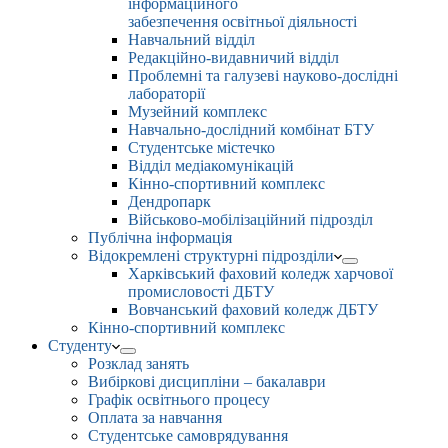
інформаційного
забезпечення освітньої діяльності
Навчальний відділ
Редакційно-видавничий відділ
Проблемні та галузеві науково-дослідні
лабораторії
Музейний комплекс
Навчально-дослідний комбінат БТУ
Студентське містечко
Відділ медіакомунікацій
Кінно-спортивний комплекс
Дендропарк
Військово-мобілізаційний підрозділ
Публічна інформація
Відокремлені структурні підрозділи
Харківський фаховий коледж харчової
промисловості ДБТУ
Вовчанський фаховий коледж ДБТУ
Кінно-спортивний комплекс
Студенту
Розклад занять
Вибіркові дисципліни – бакалаври
Графік освітнього процесу
Оплата за навчання
Студентське самоврядування