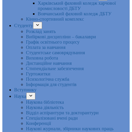
Харківський фаховий коледж харчової
промисловості ДБТУ
Вовчанський фаховий коледж ДБТУ
Кінно-спортивний комплекс
Студенту
Розклад занять
Вибіркові дисципліни – бакалаври
Графік освітнього процесу
Оплата за навчання
Студентське самоврядування
Виховна робота
Дистанційне навчання
Стипендіальне забезпечення
Гуртожитки
Психологічна служба
Інформація для студентів
Вступнику
Наука
Наукова бібліотека
Наукова діяльність
Відділ аспірантури та докторантури
Спеціалізовані вчені ради
Конференції
Наукові журнали, збірники наукових праць