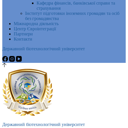
Кафедра фінансів, банківської справи та
страхування
Інститут підготовки іноземних громадян та осіб
без громадянства
Міжнародна діяльність
Центр Євроінтеграції
Партнери
Контакти
Державний біотехнологічний університет
Державний біотехнологічний університет