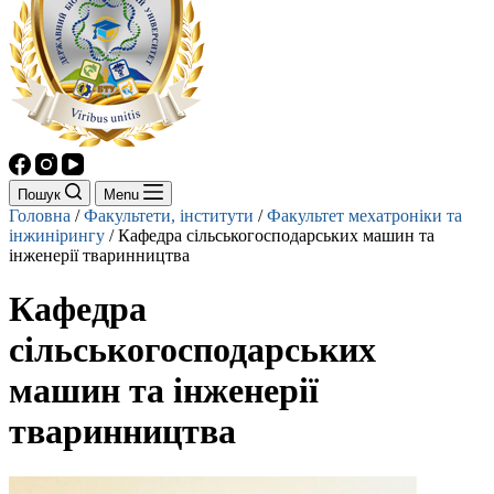
Пошук
Menu
Головна
/
Факультети, інститути
/
Факультет мехатроніки та
інжинірингу
/
Кафедра сільськогосподарських машин та
інженерії тваринництва
Кафедра
сільськогосподарських
машин та інженерії
тваринництва