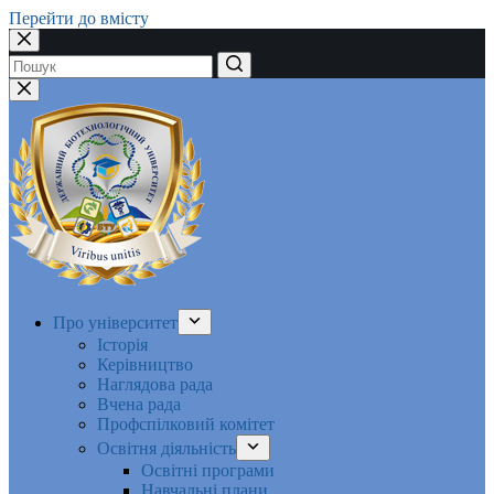
Перейти до вмісту
Немає
результатів
Про університет
Історія
Керівництво
Наглядова рада
Вчена рада
Профспілковий комітет
Освітня діяльність
Освітні програми
Навчальні плани