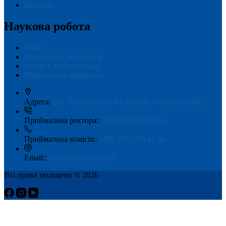
Батькам
Наукова робота
Наука
Факультети, інститути
Центр Євроінтеграції
Міжнародна діяльність
Адреса:
вул. Алчевських, 44, Харків, Україна, 61002
Приймальна ректора::
+38(068) 660 32 81
Приймальна комісія::
+38( 050) 050 40 44
Email::
info@btu.kharkiv.ua
Всі права захищено © 2026