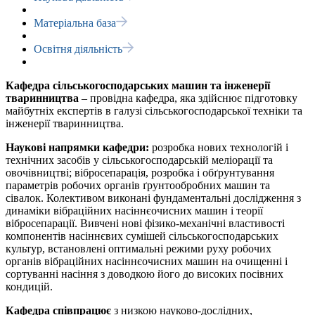
Матеріальна база
Освітня діяльність
Кафедра сільськогосподарських машин та інженерії
тваринництва
– провідна кафедра, яка здійснює підготовку
майбутніх експертів в галузі сільськогосподарської техніки та
інженерії тваринництва.
Наукові напрямки кафедри:
розробка нових технологій і
технічних засобів у сільськогосподарській меліорації та
овочівництві; вібросепарація, розробка і обґрунтування
параметрів робочих органів ґрунтообробних машин та
сівалок. Колективом виконані фундаментальні дослідження з
динаміки вібраційних насіннєочисних машин і теорії
вібросепарації. Вивчені нові фізико-механічні властивості
компонентів насіннєвих сумішей сільськогосподарських
культур, встановлені оптимальні режими руху робочих
органів вібраційних насіннєочисних машин на очищенні і
сортуванні насіння з доводкою його до високих посівних
кондицій.
Кафедра співпрацює
з низкою науково-дослідних,