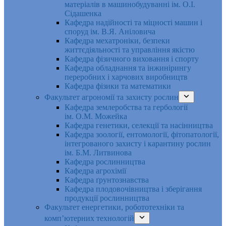
матеріалів в машинобудуванні ім. О.І.
Сідашенка
Кафедра надійності та міцності машин і
споруд ім. В.Я. Аніловича
Кафедра мехатроніки, безпеки
життєдіяльності та управління якістю
Кафедра фізичного виховання і спорту
Кафедра обладнання та інжинірингу
переробних і харчових виробництв
Кафедра фізики та математики
Факультет агрономії та захисту рослин
Кафедра землеробства та гербології
ім. О.М. Можейка
Кафедра генетики, селекції та насінництва
Кафедра зоології, ентомології, фітопатології,
інтегрованого захисту і карантину рослин
ім. Б.М. Литвинова
Кафедра рослинництва
Кафедра агрохімії
Кафедра ґрунтознавства
Кафедра плодовочівництва і зберігання
продукції рослинництва
Факультет енергетики, робототехніки та
комп’ютерних технологій