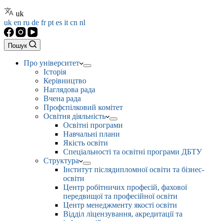
uk
uk
en
ru
de
fr
pt
es
it
cn
nl
Пошук
Про університет
Історія
Керівництво
Наглядова рада
Вчена рада
Профспілковий комітет
Освітня діяльність
Освітні програми
Навчальні плани
Якість освіти
Спеціальності та освітні програми ДБТУ
Структура
Інститут післядипломної освіти та бізнес-
освіти
Центр робітничих професій, фахової
передвищої та професійної освіти
Центр менеджменту якості освіти
Відділ ліцензування, акредитації та