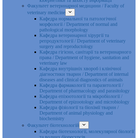
кібернетики та захисту інформації
Факультет ветеринарної медицини / Faculty of
veterinary medicine
Кафедра нормальної та патологічної
морфології / Department of normal and
pathological morphology
Кафедра ветеринарної хірургії та
репродуктології / Department of veterinary
surgery and reproductology
Кафедра гігієни, санітарії та ветеринарного
права / Department of hygiene, sanitation and
veterinary law
Кафедра внутрішніх хвороб і клінічної
діагностики тварин / Department of internal
diseases and clinical diagnostics of animals
Кафедра фармакології та паразитології /
Department of pharmacology and parasitology
Кафедра епізоотології та мікробіології /
Department of epizootology and microbiology
Кафедра фізіології та біохімії тварин /
Department of animal physiology and
biochemistry
Факультет біотехнологій
Кафедра біотехнології, молекулярної біології
та водних біоресурсів