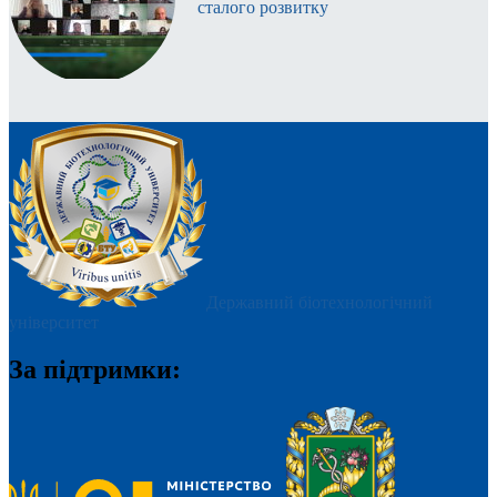
сталого розвитку
Державний біотехнологічний
університет
За підтримки: