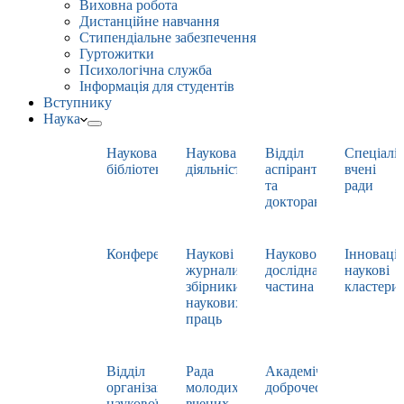
Виховна робота
Дистанційне навчання
Стипендіальне забезпечення
Гуртожитки
Психологічна служба
Інформація для студентів
Вступнику
Наука
Наукова
Наукова
Відділ
Спеціаліз
бібліотека
діяльність
аспірантури
вчені
та
ради
докторантури
Конференції
Наукові
Науково-
Інноваці
журнали,
дослідна
наукові
збірники
частина
кластери
наукових
праць
Відділ
Рада
Академічна
організації
молодих
доброчесність
наукової
вчених