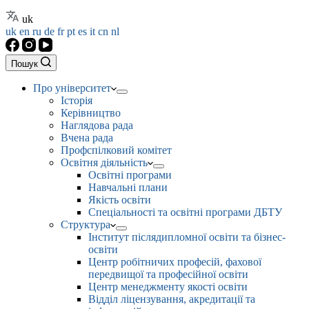
uk
uk
en
ru
de
fr
pt
es
it
cn
nl
Пошук
Про університет
Історія
Керівництво
Наглядова рада
Вчена рада
Профспілковий комітет
Освітня діяльність
Освітні програми
Навчальні плани
Якість освіти
Спеціальності та освітні програми ДБТУ
Структура
Інститут післядипломної освіти та бізнес-
освіти
Центр робітничих професій, фахової
передвищої та професійної освіти
Центр менеджменту якості освіти
Відділ ліцензування, акредитації та