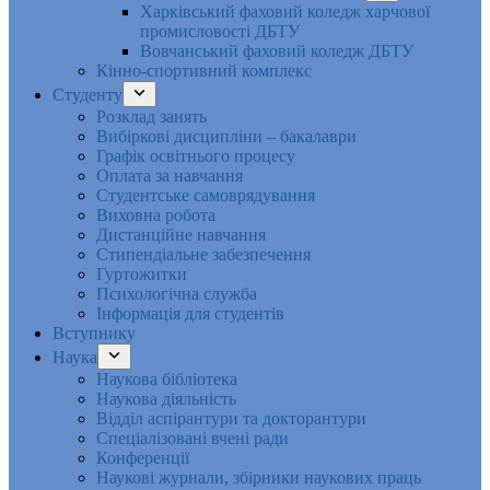
Харківський фаховий коледж харчової
промисловості ДБТУ
Вовчанський фаховий коледж ДБТУ
Кінно-спортивний комплекс
Студенту
Розклад занять
Вибіркові дисципліни – бакалаври
Графік освітнього процесу
Оплата за навчання
Студентське самоврядування
Виховна робота
Дистанційне навчання
Стипендіальне забезпечення
Гуртожитки
Психологічна служба
Інформація для студентів
Вступнику
Наука
Наукова бібліотека
Наукова діяльність
Відділ аспірантури та докторантури
Спеціалізовані вчені ради
Конференції
Наукові журнали, збірники наукових праць