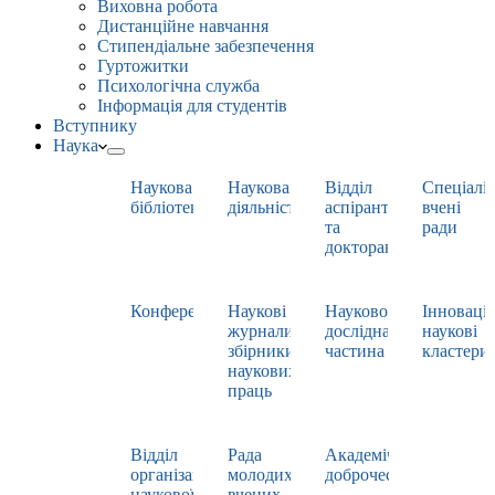
Виховна робота
Дистанційне навчання
Стипендіальне забезпечення
Гуртожитки
Психологічна служба
Інформація для студентів
Вступнику
Наука
Наукова
Наукова
Відділ
Спеціаліз
бібліотека
діяльність
аспірантури
вчені
та
ради
докторантури
Конференції
Наукові
Науково-
Інноваці
журнали,
дослідна
наукові
збірники
частина
кластери
наукових
праць
Відділ
Рада
Академічна
організації
молодих
доброчесність
наукової
вчених