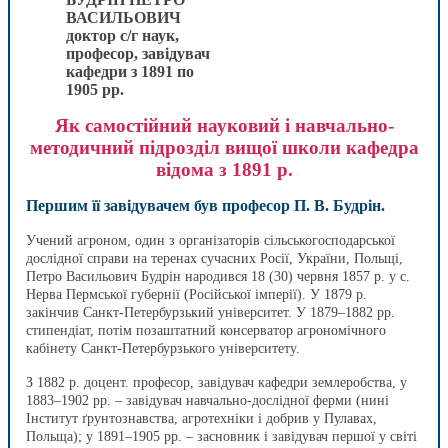
ВАСИЛЬОВИЧ
доктор с/г наук,
професор, завідувач
кафедри з 1891 по
1905 рр.
Як самостійний науковий і навчально-
методичний підрозділ вищої школи кафедра
відома з 1891 р.
Першим її завідувачем був професор П. В. Будрін.
Учений агроном, один з організаторів сільськогосподарської
дослідної справи на теренах сучасних Росії, України, Польщі,
Петро Васильович Будрін народився 18 (30) червня 1857 р. у с.
Нерва Пермської губернії (Російської імперії). У 1879 р.
закінчив Санкт-Петербурзький університет. У 1879–1882 рр.
стипендіат, потім позаштатний консерватор агрономічного
кабінету Санкт-Петербурзького університету.
З 1882 р. доцент. професор, завідувач кафедри землеробства, у
1883–1902 рр. – завідувач навчально-дослідної ферми (нині
Інститут ґрунтознавства, агротехніки і добрив у Пулавах,
Польща); у 1891–1905 рр. – засновник і завідувач першої у світі