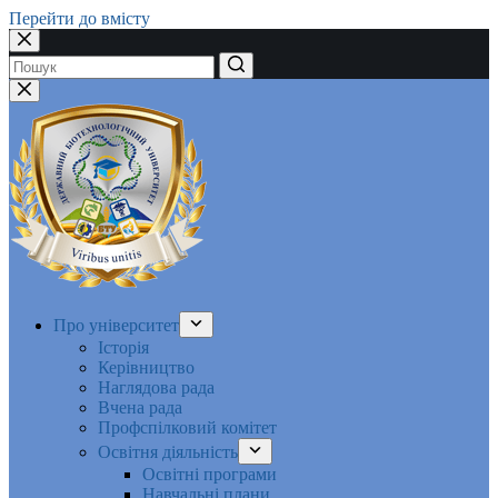
Перейти до вмісту
Немає
результатів
Про університет
Історія
Керівництво
Наглядова рада
Вчена рада
Профспілковий комітет
Освітня діяльність
Освітні програми
Навчальні плани