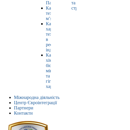
Павлюк
та
Кафедра
страхування
технології
м’яса
Кафедра
харчових
технологій
в
ресторанній
індустрії
Кафедра
хімії,
біохімії,
мікробіології
та
гігієни
харчування
Міжнародна діяльність
Центр Євроінтеграції
Партнери
Контакти