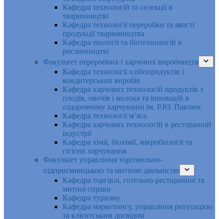
Кафедра технологій та селекції в
тваринництві
Кафедра технології переробки та якості
продукції тваринництва
Кафедра екології та біотехнологій в
рослинництві
Факультет переробних і харчових виробництв
Кафедра технології хлібопродуктів і
кондитерських виробів
Кафедра харчових технологій продуктів з
плодів, овочів і молока та інновацій в
оздоровчому харчуванні ім. Р.Ю. Павлюк
Кафедра технології м’яса
Кафедра харчових технологій в ресторанній
індустрії
Кафедра хімії, біохімії, мікробіології та
гігієни харчування
Факультет управління торговельно-
підприємницькою та митною діяльністю
Кафедра торгівлі, готельно-ресторанної та
митної справи
Кафедра туризму
Кафедра маркетингу, управління репутацією
та клієнтським досвідом