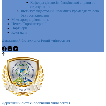
Кафедра фінансів, банківської справи та
страхування
Інститут підготовки іноземних громадян та осіб
без громадянства
Міжнародна діяльність
Центр Євроінтеграції
Партнери
Контакти
Державний біотехнологічний університет
Державний біотехнологічний університет