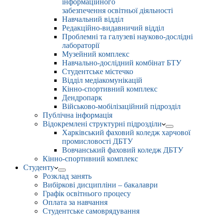
інформаційного
забезпечення освітньої діяльності
Навчальний відділ
Редакційно-видавничий відділ
Проблемні та галузеві науково-дослідні
лабораторії
Музейний комплекс
Навчально-дослідний комбінат БТУ
Студентське містечко
Відділ медіакомунікацій
Кінно-спортивний комплекс
Дендропарк
Військово-мобілізаційний підрозділ
Публічна інформація
Відокремлені структурні підрозділи
Харківський фаховий коледж харчової
промисловості ДБТУ
Вовчанський фаховий коледж ДБТУ
Кінно-спортивний комплекс
Студенту
Розклад занять
Вибіркові дисципліни – бакалаври
Графік освітнього процесу
Оплата за навчання
Студентське самоврядування