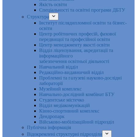
Якість освіти
Спеціальності та освітні програми ДБТУ
Структура
Інститут післядипломної освіти та бізнес-
освіти
Центр робітничих професій, фахової
передвищої та професійної освіти
Центр менеджменту якості освіти
Відділ ліцензування, акредитації та
інформаційного
забезпечення освітньої діяльності
Навчальний відділ
Редакційно-видавничий відділ
Проблемні та галузеві науково-дослідні
лабораторії
Музейний комплекс
Навчально-дослідний комбінат БТУ
Студентське містечко
Відділ медіакомунікацій
Кінно-спортивний комплекс
Дендропарк
Військово-мобілізаційний підрозділ
Публічна інформація
Відокремлені структурні підрозділи