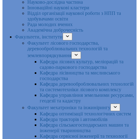
Науково-дослідна частина
Інноваційні наукові кластери
Відділ організації наукової роботи з НПП та
здобувачами освіти
Рада молодих вчених
Академічна доброчесність
Факультети, інститути
Факультет лісового господарства,
деревооброблювальних технологій та
землевпорядкування
Кафедра лісових культур, меліорацій та
садово-паркового господарства
Кафедра лісівництва та мисливського
господарства
Кафедра деревооброблювальних технологій
та системотехніки лісового комплексу
Кафедра управління земельними ресурсами,
геодезії та кадастру
Факультет мехатроніки та інжинірингу
Кафедра оптимізації технологічних систем
Кафедра тракторів і автомобілів
Кафедра сільськогосподарських машин та
інженерії тваринництва
Кафедра cервісної інженерії та технології