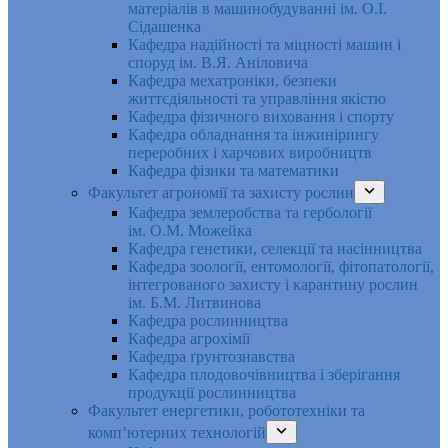
матеріалів в машинобудуванні ім. О.І.
Сідашенка
Кафедра надійності та міцності машин і
споруд ім. В.Я. Аніловича
Кафедра мехатроніки, безпеки
життєдіяльності та управління якістю
Кафедра фізичного виховання і спорту
Кафедра обладнання та інжинірингу
переробних і харчових виробництв
Кафедра фізики та математики
Факультет агрономії та захисту рослин
Кафедра землеробства та гербології
ім. О.М. Можейка
Кафедра генетики, селекції та насінництва
Кафедра зоології, ентомології, фітопатології,
інтегрованого захисту і карантину рослин
ім. Б.М. Литвинова
Кафедра рослинництва
Кафедра агрохімії
Кафедра ґрунтознавства
Кафедра плодовочівництва і зберігання
продукції рослинництва
Факультет енергетики, робототехніки та
комп’ютерних технологій