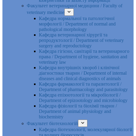
кібернетики та захисту інформації
Факультет ветеринарної медицини / Faculty of
veterinary medicine
Кафедра нормальної та патологічної
морфології / Department of normal and
pathological morphology
Кафедра ветеринарної хірургії та
репродуктології / Department of veterinary
surgery and reproductology
Кафедра гігієни, санітарії та ветеринарного
права / Department of hygiene, sanitation and
veterinary law
Кафедра внутрішніх хвороб і клінічної
діагностики тварин / Department of internal
diseases and clinical diagnostics of animals
Кафедра фармакології та паразитології /
Department of pharmacology and parasitology
Кафедра епізоотології та мікробіології /
Department of epizootology and microbiology
Кафедра фізіології та біохімії тварин /
Department of animal physiology and
biochemistry
Факультет біотехнологій
Кафедра біотехнології, молекулярної біології
та водних біоресурсів