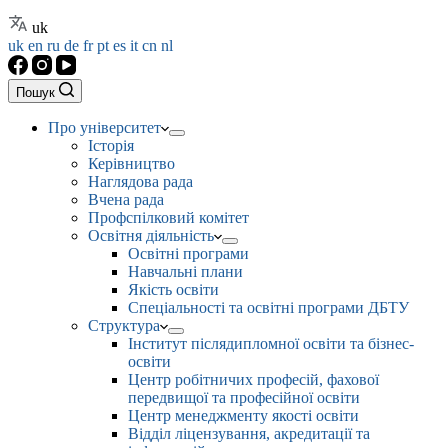
uk
uk
en
ru
de
fr
pt
es
it
cn
nl
Пошук
Про університет
Історія
Керівництво
Наглядова рада
Вчена рада
Профспілковий комітет
Освітня діяльність
Освітні програми
Навчальні плани
Якість освіти
Спеціальності та освітні програми ДБТУ
Структура
Інститут післядипломної освіти та бізнес-
освіти
Центр робітничих професій, фахової
передвищої та професійної освіти
Центр менеджменту якості освіти
Відділ ліцензування, акредитації та