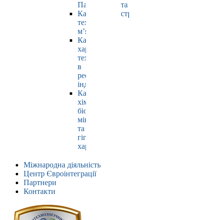
Павлюк
та
Кафедра
страхування
технології
м’яса
Кафедра
харчових
технологій
в
ресторанній
індустрії
Кафедра
хімії,
біохімії,
мікробіології
та
гігієни
харчування
Міжнародна діяльність
Центр Євроінтеграції
Партнери
Контакти