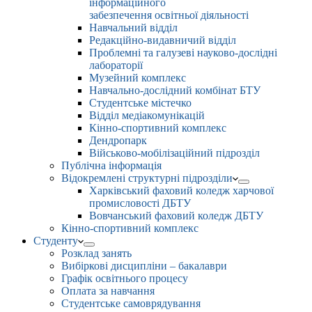
інформаційного
забезпечення освітньої діяльності
Навчальний відділ
Редакційно-видавничий відділ
Проблемні та галузеві науково-дослідні
лабораторії
Музейний комплекс
Навчально-дослідний комбінат БТУ
Студентське містечко
Відділ медіакомунікацій
Кінно-спортивний комплекс
Дендропарк
Військово-мобілізаційний підрозділ
Публічна інформація
Відокремлені структурні підрозділи
Харківський фаховий коледж харчової
промисловості ДБТУ
Вовчанський фаховий коледж ДБТУ
Кінно-спортивний комплекс
Студенту
Розклад занять
Вибіркові дисципліни – бакалаври
Графік освітнього процесу
Оплата за навчання
Студентське самоврядування