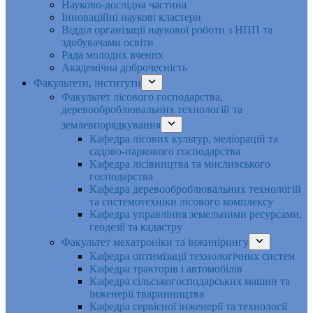
Науково-дослідна частина
Інноваційні наукові кластери
Відділ організації наукової роботи з НПП та
здобувачами освіти
Рада молодих вчених
Академічна доброчесність
Факультети, інститути
Факультет лісового господарства,
деревооброблювальних технологій та
землевпорядкування
Кафедра лісових культур, меліорацій та
садово-паркового господарства
Кафедра лісівництва та мисливського
господарства
Кафедра деревооброблювальних технологій
та системотехніки лісового комплексу
Кафедра управління земельними ресурсами,
геодезії та кадастру
Факультет мехатроніки та інжинірингу
Кафедра оптимізації технологічних систем
Кафедра тракторів і автомобілів
Кафедра сільськогосподарських машин та
інженерії тваринництва
Кафедра cервісної інженерії та технології