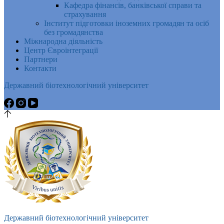
Кафедра фінансів, банківської справи та
страхування
Інститут підготовки іноземних громадян та осіб
без громадянства
Міжнародна діяльність
Центр Євроінтеграції
Партнери
Контакти
Державний біотехнологічний університет
Державний біотехнологічний університет