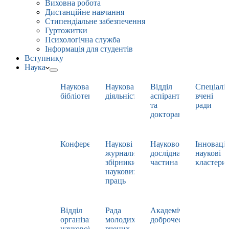
Виховна робота
Дистанційне навчання
Стипендіальне забезпечення
Гуртожитки
Психологічна служба
Інформація для студентів
Вступнику
Наука
Наукова
Наукова
Відділ
Спеціаліз
бібліотека
діяльність
аспірантури
вчені
та
ради
докторантури
Конференції
Наукові
Науково-
Інноваці
журнали,
дослідна
наукові
збірники
частина
кластери
наукових
праць
Відділ
Рада
Академічна
організації
молодих
доброчесність
наукової
вчених