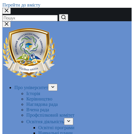
Перейти до вмісту
Немає
результатів
Про університет
Історія
Керівництво
Наглядова рада
Вчена рада
Профспілковий комітет
Освітня діяльність
Освітні програми
Навчальні плани