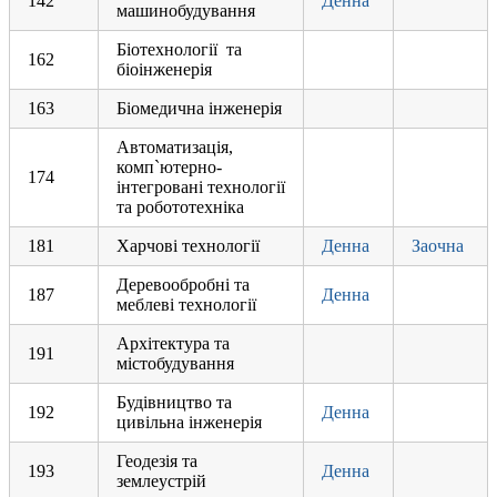
142
Денна
машинобудування
Біотехнології та
162
біоінженерія
163
Біомедична інженерія
Автоматизація,
комп`ютерно-
174
інтегровані технології
та робототехніка
181
Харчові технології
Денна
Заочна
Деревообробні та
187
Денна
меблеві технології
Архітектура та
191
містобудування
Будівництво та
192
Денна
цивільна інженерія
Геодезія та
193
Денна
землеустрій