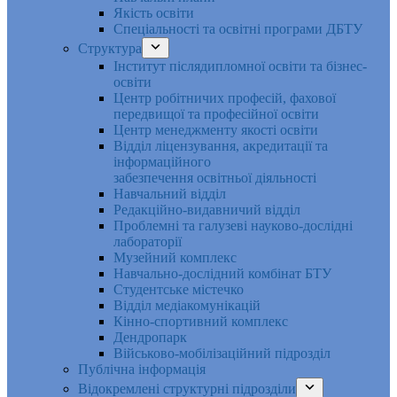
Якість освіти
Спеціальності та освітні програми ДБТУ
Структура
Інститут післядипломної освіти та бізнес-
освіти
Центр робітничих професій, фахової
передвищої та професійної освіти
Центр менеджменту якості освіти
Відділ ліцензування, акредитації та
інформаційного
забезпечення освітньої діяльності
Навчальний відділ
Редакційно-видавничий відділ
Проблемні та галузеві науково-дослідні
лабораторії
Музейний комплекс
Навчально-дослідний комбінат БТУ
Студентське містечко
Відділ медіакомунікацій
Кінно-спортивний комплекс
Дендропарк
Військово-мобілізаційний підрозділ
Публічна інформація
Відокремлені структурні підрозділи