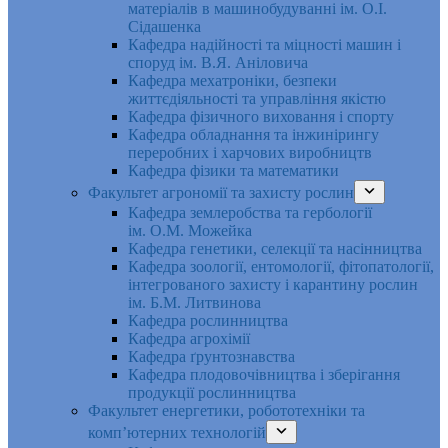
матеріалів в машинобудуванні ім. О.І.
Сідашенка
Кафедра надійності та міцності машин і
споруд ім. В.Я. Аніловича
Кафедра мехатроніки, безпеки
життєдіяльності та управління якістю
Кафедра фізичного виховання і спорту
Кафедра обладнання та інжинірингу
переробних і харчових виробництв
Кафедра фізики та математики
Факультет агрономії та захисту рослин
Кафедра землеробства та гербології
ім. О.М. Можейка
Кафедра генетики, селекції та насінництва
Кафедра зоології, ентомології, фітопатології,
інтегрованого захисту і карантину рослин
ім. Б.М. Литвинова
Кафедра рослинництва
Кафедра агрохімії
Кафедра ґрунтознавства
Кафедра плодовочівництва і зберігання
продукції рослинництва
Факультет енергетики, робототехніки та
комп’ютерних технологій