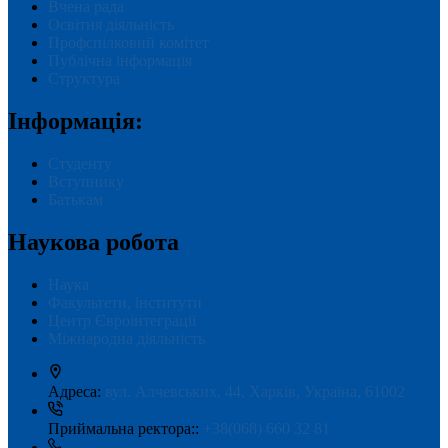
Вчена рада
Освітня діяльність
Профспілковий комітет
Публічна інформація
Структура
Інформація:
Студенту
Вступнику
Батькам
Наукова робота
Наука
Факультети, інститути
Центр Євроінтеграції
Міжнародна діяльність
Адреса:
вул. Алчевських, 44, Харків, Україна, 61002
Приймальна ректора::
+38(068) 660 32 81