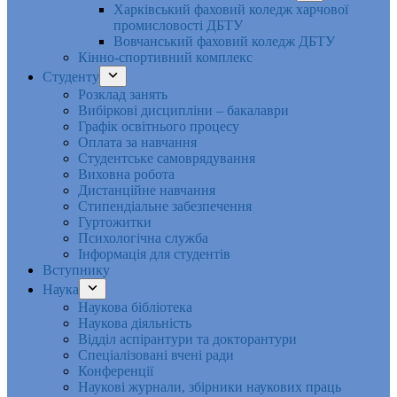
Харківський фаховий коледж харчової
промисловості ДБТУ
Вовчанський фаховий коледж ДБТУ
Кінно-спортивний комплекс
Студенту
Розклад занять
Вибіркові дисципліни – бакалаври
Графік освітнього процесу
Оплата за навчання
Студентське самоврядування
Виховна робота
Дистанційне навчання
Стипендіальне забезпечення
Гуртожитки
Психологічна служба
Інформація для студентів
Вступнику
Наука
Наукова бібліотека
Наукова діяльність
Відділ аспірантури та докторантури
Спеціалізовані вчені ради
Конференції
Наукові журнали, збірники наукових праць