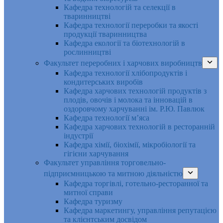
Кафедра технологій та селекції в
тваринництві
Кафедра технології переробки та якості
продукції тваринництва
Кафедра екології та біотехнологій в
рослинництві
Факультет переробних і харчових виробництв
Кафедра технології хлібопродуктів і
кондитерських виробів
Кафедра харчових технологій продуктів з
плодів, овочів і молока та інновацій в
оздоровчому харчуванні ім. Р.Ю. Павлюк
Кафедра технології м’яса
Кафедра харчових технологій в ресторанній
індустрії
Кафедра хімії, біохімії, мікробіології та
гігієни харчування
Факультет управління торговельно-
підприємницькою та митною діяльністю
Кафедра торгівлі, готельно-ресторанної та
митної справи
Кафедра туризму
Кафедра маркетингу, управління репутацією
та клієнтським досвідом