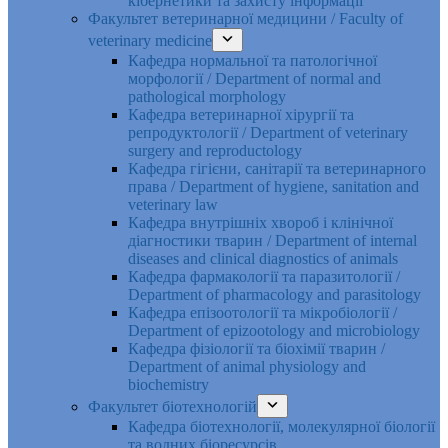
кібернетики та захисту інформації
Факультет ветеринарної медицини / Faculty of
veterinary medicine
Кафедра нормальної та патологічної
морфології / Department of normal and
pathological morphology
Кафедра ветеринарної хірургії та
репродуктології / Department of veterinary
surgery and reproductology
Кафедра гігієни, санітарії та ветеринарного
права / Department of hygiene, sanitation and
veterinary law
Кафедра внутрішніх хвороб і клінічної
діагностики тварин / Department of internal
diseases and clinical diagnostics of animals
Кафедра фармакології та паразитології /
Department of pharmacology and parasitology
Кафедра епізоотології та мікробіології /
Department of epizootology and microbiology
Кафедра фізіології та біохімії тварин /
Department of animal physiology and
biochemistry
Факультет біотехнологій
Кафедра біотехнології, молекулярної біології
та водних біоресурсів