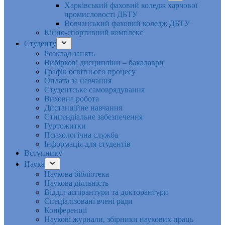
Харківський фаховий коледж харчової
промисловості ДБТУ
Вовчанський фаховий коледж ДБТУ
Кінно-спортивний комплекс
Студенту
Розклад занять
Вибіркові дисципліни – бакалаври
Графік освітнього процесу
Оплата за навчання
Студентське самоврядування
Виховна робота
Дистанційне навчання
Стипендіальне забезпечення
Гуртожитки
Психологічна служба
Інформація для студентів
Вступнику
Наука
Наукова бібліотека
Наукова діяльність
Відділ аспірантури та докторантури
Спеціалізовані вчені ради
Конференції
Наукові журнали, збірники наукових праць