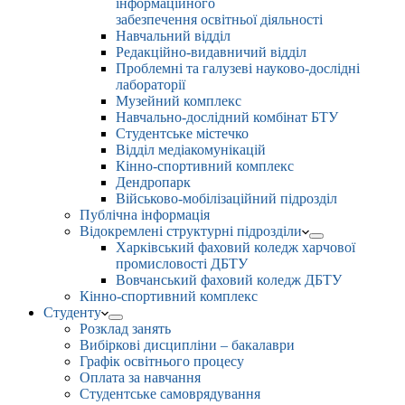
інформаційного
забезпечення освітньої діяльності
Навчальний відділ
Редакційно-видавничий відділ
Проблемні та галузеві науково-дослідні
лабораторії
Музейний комплекс
Навчально-дослідний комбінат БТУ
Студентське містечко
Відділ медіакомунікацій
Кінно-спортивний комплекс
Дендропарк
Військово-мобілізаційний підрозділ
Публічна інформація
Відокремлені структурні підрозділи
Харківський фаховий коледж харчової
промисловості ДБТУ
Вовчанський фаховий коледж ДБТУ
Кінно-спортивний комплекс
Студенту
Розклад занять
Вибіркові дисципліни – бакалаври
Графік освітнього процесу
Оплата за навчання
Студентське самоврядування