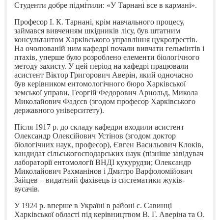
Студенти добре підмітили: «У Тарнані все в кармані».
Професор І. К. Тарнані, крім навчального процесу,
займався вивченням шкідників лісу, був штатним
консультантом Харківського управління цукротрестів.
На очолюваній ним кафедрі почали вивчати гельмінтів і
птахів, уперше було розроблено елементи біологічного
методу захисту. У цей період на кафедрі працювали
асистент Віктор Григорович Аверін, який одночасно
був керівником ентомологічного бюро Харківської
земської управи, Георгій Федорович Арнольд, Микола
Миколайович Фадєєв (згодом професор Харківського
державного університету).
Після 1917 р. до складу кафедри входили асистент
Олександр Олексійович Устінов (згодом доктор
біологічних наук, професор), Євген Васильович Клоків,
кандидат сільськогосподарських наук (пізніше завідувач
лабораторії ентомології ВНДІ кукурудзи; Олександр
Миколайович Рахманінов і Дмитро Варфоломійович
Зайцев – видатний фахівець із систематики жуків-
вусачів.
У 1924 р. вперше в Україні в районі с. Савинці
Харківської області під керівництвом В. Г. Аверіна та О.