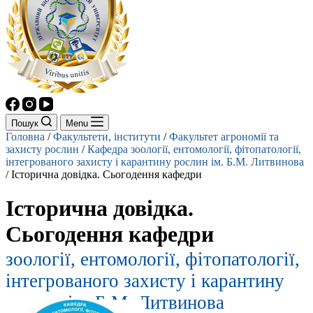
Пошук
Menu
Головна
/
Факультети, інститути
/
Факультет агрономії та
захисту рослин
/
Кафедра зоології, ентомології, фітопатології,
інтегрованого захисту і карантину рослин ім. Б.М. Литвинова
/
Історична довідка. Сьогодення кафедри
Історична довідка.
Сьогодення кафедри
зоології, ентомології, фітопатології,
інтегрованого захисту і карантину
рослин ім. Б.М. Литвинова