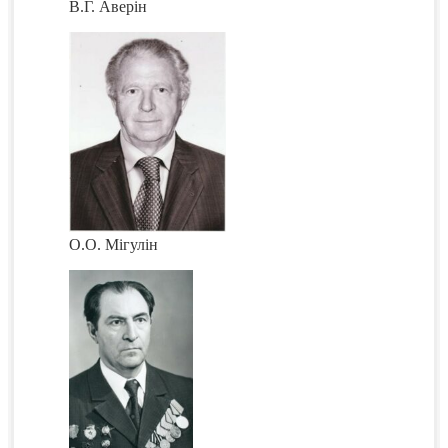
В.Г. Аверін
О.О. Мігулін