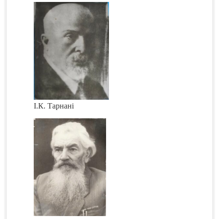
І.К. Тарнані