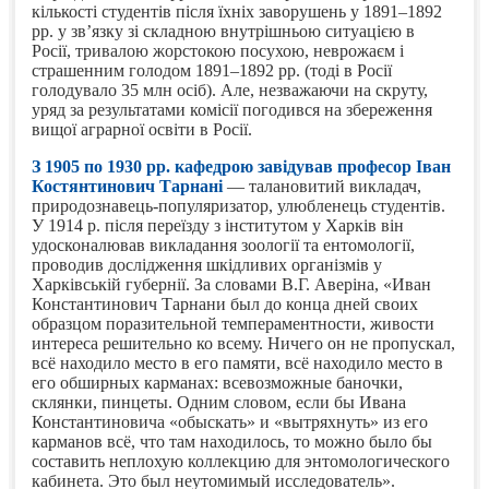
кількості студентів після їхніх заворушень у 1891–1892
рр. у зв’язку зі складною внутрішньою ситуацією в
Росії, тривалою жорстокою посухою, неврожаєм і
страшенним голодом 1891–1892 рр. (тоді в Росії
голодувало 35 млн осіб). Але, незважаючи на скруту,
уряд за результатами комісії погодився на збереження
вищої аграрної освіти в Росії.
З 1905 по 1930 рр. кафедрою завідував професор Іван
Костянтинович Тарнані
— талановитий викладач,
природознавець-популяризатор, улюбленець студентів.
У 1914 р. після переїзду з інститутом у Харків він
удосконалював викладання зоології та ентомології,
проводив дослідження шкідливих організмів у
Харківській губернії. За словами В.Г. Аверіна, «Иван
Константинович Тарнани был до конца дней своих
образцом поразительной темпераментности, живости
интереса решительно ко всему. Ничего он не пропускал,
всё находило место в его памяти, всё находило место в
его обширных карманах: всевозможные баночки,
склянки, пинцеты. Одним словом, если бы Ивана
Константиновича «обыскать» и «вытряхнуть» из его
карманов всё, что там находилось, то можно было бы
составить неплохую коллекцию для энтомологического
кабинета. Это был неутомимый исследователь».