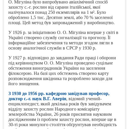
О. Мігуліна було випробувано авіахімічний спосіб
захисту с.-г. рослин від сарани італійської, якої
налічувалося понад 250 екземплярів на 1 м². Було
оброблено 1,5 тис. Десятин землі, або 70 % заселеної
площі. Цей метод був запроваджений у виробництво.
У 1926 р. за ініціативою О. О. Мігуліна вперше у світі в
Україні створено службу сигналізації та прогнозу. Її
інформаційне забезпечення та методи згодом лягли в
основу аналогічної служби в СРСР у 1930 р.
У 1927 р. відповідно до завдання Ради праці і оборони
під керівництвом О. О. Мігуліна проведено суцільне
обстеження виноградників України на заселення
філоксерою. На базі цих обстежень створено карту
розповсюдження шкідника та розроблено заходи для
його знищення.
З 1930 до 1956 рр. кафедрою завідував професор,
доктор с.-г. наук В.Г. Аверін
, відомий учений-
енциклопедист, який декілька років був завідувачем
відділу захисту рослин Народного комісаріату
землеробства України, 26 років присвятив науковим
дослідженням із проблем захисту рослин, вперше ще в
30-ті роки минулого століття обґрунтував необхідність