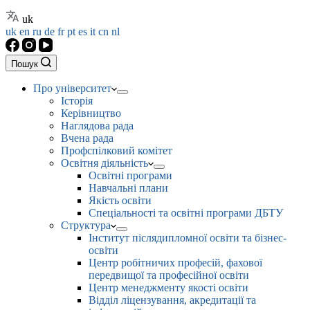
uk
uk
en
ru
de
fr
pt
es
it
cn
nl
Пошук
Про університет
Історія
Керівництво
Наглядова рада
Вчена рада
Профспілковий комітет
Освітня діяльність
Освітні програми
Навчальні плани
Якість освіти
Спеціальності та освітні програми ДБТУ
Структура
Інститут післядипломної освіти та бізнес-
освіти
Центр робітничих професій, фахової
передвищої та професійної освіти
Центр менеджменту якості освіти
Відділ ліцензування, акредитації та