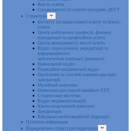
Якість освіти
Спеціальності та освітні програми ДБТУ
Структура
Інститут післядипломної освіти та бізнес-
освіти
Центр робітничих професій, фахової
передвищої та професійної освіти
Центр менеджменту якості освіти
Відділ ліцензування, акредитації та
інформаційного
забезпечення освітньої діяльності
Навчальний відділ
Редакційно-видавничий відділ
Проблемні та галузеві науково-дослідні
лабораторії
Музейний комплекс
Навчально-дослідний комбінат БТУ
Студентське містечко
Відділ медіакомунікацій
Кінно-спортивний комплекс
Дендропарк
Військово-мобілізаційний підрозділ
Публічна інформація
Відокремлені структурні підрозділи