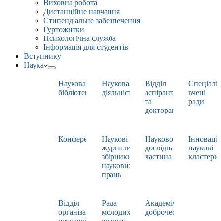
Виховна робота
Дистанційне навчання
Стипендіальне забезпечення
Гуртожитки
Психологічна служба
Інформація для студентів
Вступнику
Наука
Наукова
Наукова
Відділ
Спеціаліз
бібліотека
діяльність
аспірантури
вчені
та
ради
докторантури
Конференції
Наукові
Науково-
Інноваці
журнали,
дослідна
наукові
збірники
частина
кластери
наукових
праць
Відділ
Рада
Академічна
організації
молодих
доброчесність
наукової
вчених