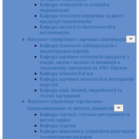
Кафедра технологій та селекції в
тваринництві
Кафедра технології переробки та якості
продукції тваринництва
Кафедра екології та біотехнологій в
рослинництві
Факультет переробних і харчових виробництв
Кафедра технології хлібопродуктів і
кондитерських виробів
Кафедра харчових технологій продуктів з
плодів, овочів і молока та інновацій в
оздоровчому харчуванні ім. Р.Ю. Павлюк
Кафедра технології м’яса
Кафедра харчових технологій в ресторанній
індустрії
Кафедра хімії, біохімії, мікробіології та
гігієни харчування
Факультет управління торговельно-
підприємницькою та митною діяльністю
Кафедра торгівлі, готельно-ресторанної та
митної справи
Кафедра туризму
Кафедра маркетингу, управління репутацією
та клієнтським досвідом