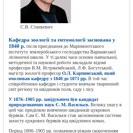
С.В. Станкевич
Кафедра зоології та ентомології заснована у
1840 р.
після приєднання до Маримонтського
інституту землеробського господарства Варшавської
лісівничої школи. У ті далекі часи основи навчальної,
методичної та наукової роботи закладали відомі
професори В.М. Ястржембський, Л.Ф. Богутський,
магістр зоології професор
О.Л. Карпинський, який
очолював кафедру з 1840 до 1871 рр.
В той час
співробітники кафедри і студенти вивчали тваринний
світ регіону та шкідників поля, саду і лісу.
У 1876–1905 рр. завідувачем був кандидат
природознавчих наук Є. М. Васильєв.
Велику увагу в
цей час приділяли вивченню шкідників цукрових
буряків. Сам Є. М. Васильєв став засновником системи
захисту цукрових буряків від шкідливих комах.
Період 1890–1905 рр. позначився різким скороченням