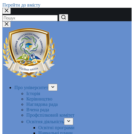
Перейти до вмісту
Немає
результатів
Про університет
Історія
Керівництво
Наглядова рада
Вчена рада
Профспілковий комітет
Освітня діяльність
Освітні програми
Навчальні плани