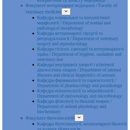
кібернетики та захисту інформації
Факультет ветеринарної медицини / Faculty of
veterinary medicine
Кафедра нормальної та патологічної
морфології / Department of normal and
pathological morphology
Кафедра ветеринарної хірургії та
репродуктології / Department of veterinary
surgery and reproductology
Кафедра гігієни, санітарії та ветеринарного
права / Department of hygiene, sanitation and
veterinary law
Кафедра внутрішніх хвороб і клінічної
діагностики тварин / Department of internal
diseases and clinical diagnostics of animals
Кафедра фармакології та паразитології /
Department of pharmacology and parasitology
Кафедра епізоотології та мікробіології /
Department of epizootology and microbiology
Кафедра фізіології та біохімії тварин /
Department of animal physiology and
biochemistry
Факультет біотехнологій
Кафедра біотехнології, молекулярної біології
та водних біоресурсів