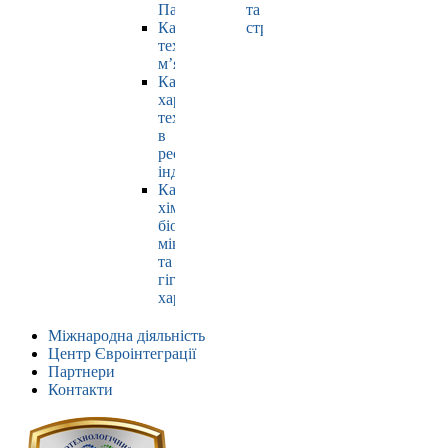
Павлюк
та
Кафедра
страхування
технології
м’яса
Кафедра
харчових
технологій
в
ресторанній
індустрії
Кафедра
хімії,
біохімії,
мікробіології
та
гігієни
харчування
Міжнародна діяльність
Центр Євроінтеграції
Партнери
Контакти