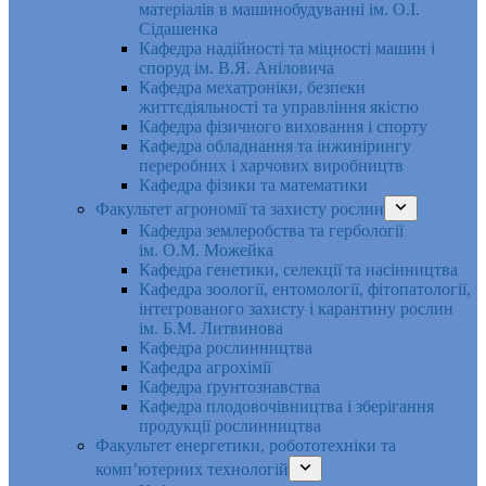
матеріалів в машинобудуванні ім. О.І.
Сідашенка
Кафедра надійності та міцності машин і
споруд ім. В.Я. Аніловича
Кафедра мехатроніки, безпеки
життєдіяльності та управління якістю
Кафедра фізичного виховання і спорту
Кафедра обладнання та інжинірингу
переробних і харчових виробництв
Кафедра фізики та математики
Факультет агрономії та захисту рослин
Кафедра землеробства та гербології
ім. О.М. Можейка
Кафедра генетики, селекції та насінництва
Кафедра зоології, ентомології, фітопатології,
інтегрованого захисту і карантину рослин
ім. Б.М. Литвинова
Кафедра рослинництва
Кафедра агрохімії
Кафедра ґрунтознавства
Кафедра плодовочівництва і зберігання
продукції рослинництва
Факультет енергетики, робототехніки та
комп’ютерних технологій