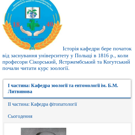
Історія кафедри бере початок
від заснування університету у Польщі в 1816 р., коли
професори Сікорський, Ястржембський та Когутський
почали читати курс зоології.
І частина: Кафедра зоології та ентомології ім. Б.М.
Литвинова
ІІ частина: Кафедра фітопатології
Сьогодення