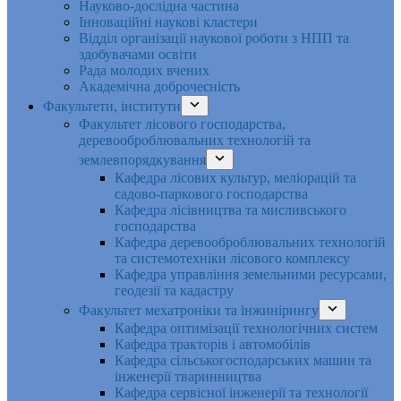
Науково-дослідна частина
Інноваційні наукові кластери
Відділ організації наукової роботи з НПП та
здобувачами освіти
Рада молодих вчених
Академічна доброчесність
Факультети, інститути
Факультет лісового господарства,
деревооброблювальних технологій та
землевпорядкування
Кафедра лісових культур, меліорацій та
садово-паркового господарства
Кафедра лісівництва та мисливського
господарства
Кафедра деревооброблювальних технологій
та системотехніки лісового комплексу
Кафедра управління земельними ресурсами,
геодезії та кадастру
Факультет мехатроніки та інжинірингу
Кафедра оптимізації технологічних систем
Кафедра тракторів і автомобілів
Кафедра сільськогосподарських машин та
інженерії тваринництва
Кафедра cервісної інженерії та технології