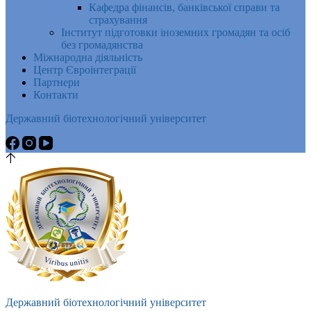
Кафедра фінансів, банківської справи та
страхування
Інститут підготовки іноземних громадян та осіб
без громадянства
Міжнародна діяльність
Центр Євроінтеграції
Партнери
Контакти
Державний біотехнологічний університет
Державний біотехнологічний університет