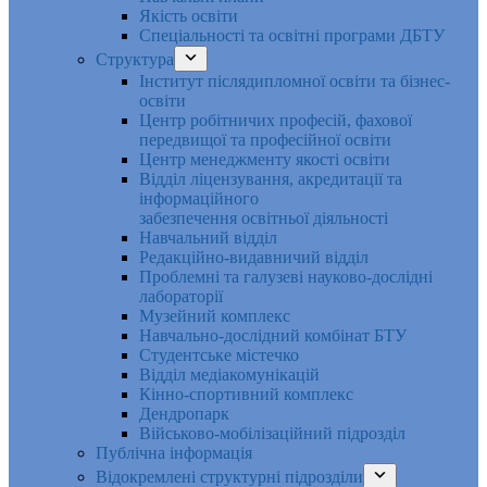
Якість освіти
Спеціальності та освітні програми ДБТУ
Структура
Інститут післядипломної освіти та бізнес-
освіти
Центр робітничих професій, фахової
передвищої та професійної освіти
Центр менеджменту якості освіти
Відділ ліцензування, акредитації та
інформаційного
забезпечення освітньої діяльності
Навчальний відділ
Редакційно-видавничий відділ
Проблемні та галузеві науково-дослідні
лабораторії
Музейний комплекс
Навчально-дослідний комбінат БТУ
Студентське містечко
Відділ медіакомунікацій
Кінно-спортивний комплекс
Дендропарк
Військово-мобілізаційний підрозділ
Публічна інформація
Відокремлені структурні підрозділи