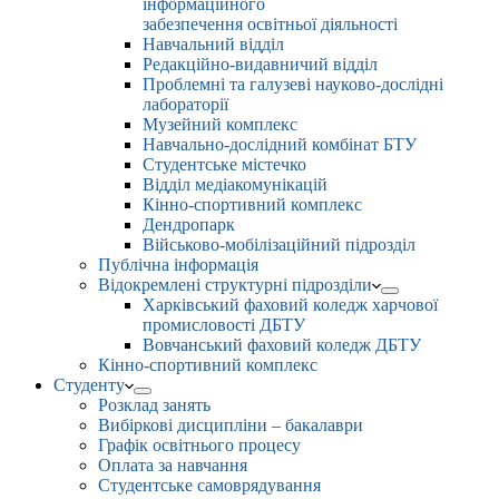
інформаційного
забезпечення освітньої діяльності
Навчальний відділ
Редакційно-видавничий відділ
Проблемні та галузеві науково-дослідні
лабораторії
Музейний комплекс
Навчально-дослідний комбінат БТУ
Студентське містечко
Відділ медіакомунікацій
Кінно-спортивний комплекс
Дендропарк
Військово-мобілізаційний підрозділ
Публічна інформація
Відокремлені структурні підрозділи
Харківський фаховий коледж харчової
промисловості ДБТУ
Вовчанський фаховий коледж ДБТУ
Кінно-спортивний комплекс
Студенту
Розклад занять
Вибіркові дисципліни – бакалаври
Графік освітнього процесу
Оплата за навчання
Студентське самоврядування