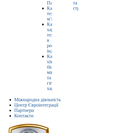
Павлюк
та
Кафедра
страхування
технології
м’яса
Кафедра
харчових
технологій
в
ресторанній
індустрії
Кафедра
хімії,
біохімії,
мікробіології
та
гігієни
харчування
Міжнародна діяльність
Центр Євроінтеграції
Партнери
Контакти