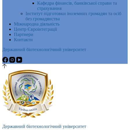
Кафедра фінансів, банківської справи та
страхування
Інститут підготовки іноземних громадян та осіб
без громадянства
Міжнародна діяльність
Центр Євроінтеграції
Партнери
Контакти
Державний біотехнологічний університет
Державний біотехнологічний університет