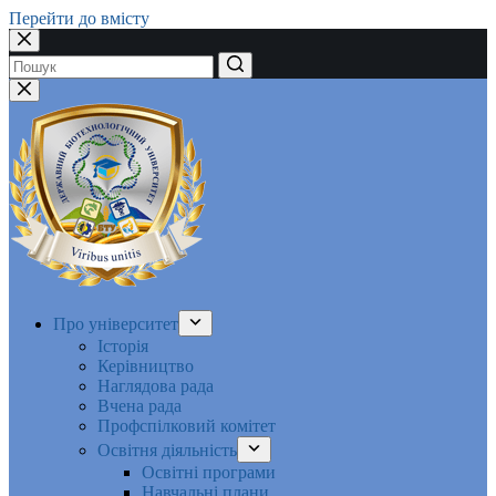
Перейти до вмісту
Немає
результатів
Про університет
Історія
Керівництво
Наглядова рада
Вчена рада
Профспілковий комітет
Освітня діяльність
Освітні програми
Навчальні плани