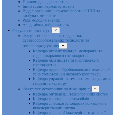
Науково-дослідна частина
Інноваційні наукові кластери
Відділ організації наукової роботи з НПП та
здобувачами освіти
Рада молодих вчених
Академічна доброчесність
Факультети, інститути
Факультет лісового господарства,
деревооброблювальних технологій та
землевпорядкування
Кафедра лісових культур, меліорацій та
садово-паркового господарства
Кафедра лісівництва та мисливського
господарства
Кафедра деревооброблювальних технологій
та системотехніки лісового комплексу
Кафедра управління земельними ресурсами,
геодезії та кадастру
Факультет мехатроніки та інжинірингу
Кафедра оптимізації технологічних систем
Кафедра тракторів і автомобілів
Кафедра сільськогосподарських машин та
інженерії тваринництва
Кафедра cервісної інженерії та технології