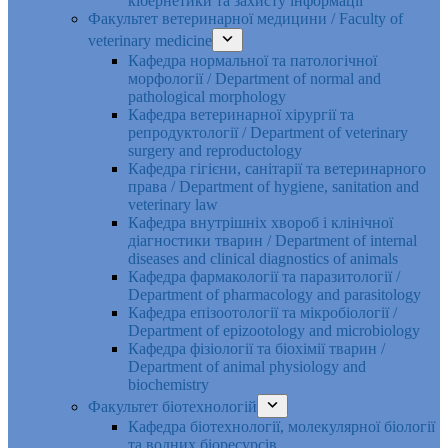
кібернетики та захисту інформації
Факультет ветеринарної медицини / Faculty of
veterinary medicine
Кафедра нормальної та патологічної
морфології / Department of normal and
pathological morphology
Кафедра ветеринарної хірургії та
репродуктології / Department of veterinary
surgery and reproductology
Кафедра гігієни, санітарії та ветеринарного
права / Department of hygiene, sanitation and
veterinary law
Кафедра внутрішніх хвороб і клінічної
діагностики тварин / Department of internal
diseases and clinical diagnostics of animals
Кафедра фармакології та паразитології /
Department of pharmacology and parasitology
Кафедра епізоотології та мікробіології /
Department of epizootology and microbiology
Кафедра фізіології та біохімії тварин /
Department of animal physiology and
biochemistry
Факультет біотехнологій
Кафедра біотехнології, молекулярної біології
та водних біоресурсів