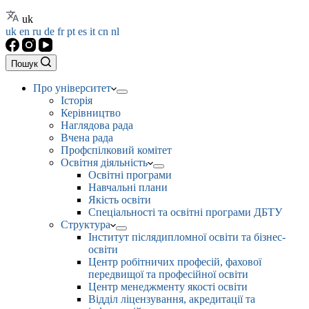
uk
uk
en
ru
de
fr
pt
es
it
cn
nl
Пошук
Про університет
Історія
Керівництво
Наглядова рада
Вчена рада
Профспілковий комітет
Освітня діяльність
Освітні програми
Навчальні плани
Якість освіти
Спеціальності та освітні програми ДБТУ
Структура
Інститут післядипломної освіти та бізнес-
освіти
Центр робітничих професій, фахової
передвищої та професійної освіти
Центр менеджменту якості освіти
Відділ ліцензування, акредитації та