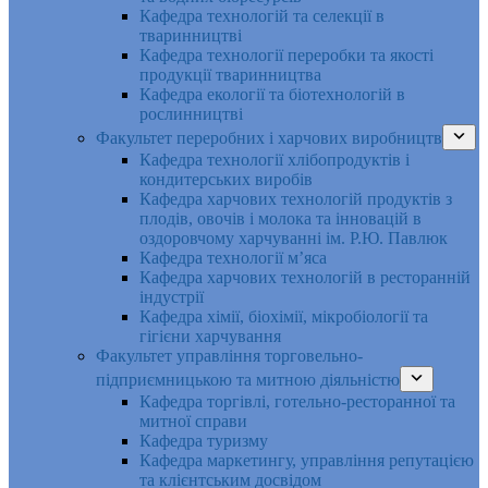
Кафедра технологій та селекції в
тваринництві
Кафедра технології переробки та якості
продукції тваринництва
Кафедра екології та біотехнологій в
рослинництві
Факультет переробних і харчових виробництв
Кафедра технології хлібопродуктів і
кондитерських виробів
Кафедра харчових технологій продуктів з
плодів, овочів і молока та інновацій в
оздоровчому харчуванні ім. Р.Ю. Павлюк
Кафедра технології м’яса
Кафедра харчових технологій в ресторанній
індустрії
Кафедра хімії, біохімії, мікробіології та
гігієни харчування
Факультет управління торговельно-
підприємницькою та митною діяльністю
Кафедра торгівлі, готельно-ресторанної та
митної справи
Кафедра туризму
Кафедра маркетингу, управління репутацією
та клієнтським досвідом