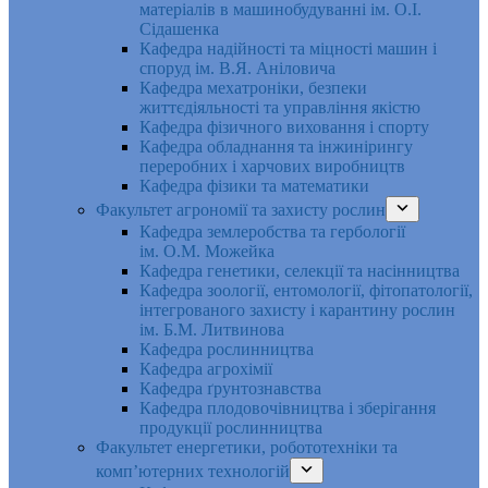
матеріалів в машинобудуванні ім. О.І.
Сідашенка
Кафедра надійності та міцності машин і
споруд ім. В.Я. Аніловича
Кафедра мехатроніки, безпеки
життєдіяльності та управління якістю
Кафедра фізичного виховання і спорту
Кафедра обладнання та інжинірингу
переробних і харчових виробництв
Кафедра фізики та математики
Факультет агрономії та захисту рослин
Кафедра землеробства та гербології
ім. О.М. Можейка
Кафедра генетики, селекції та насінництва
Кафедра зоології, ентомології, фітопатології,
інтегрованого захисту і карантину рослин
ім. Б.М. Литвинова
Кафедра рослинництва
Кафедра агрохімії
Кафедра ґрунтознавства
Кафедра плодовочівництва і зберігання
продукції рослинництва
Факультет енергетики, робототехніки та
комп’ютерних технологій