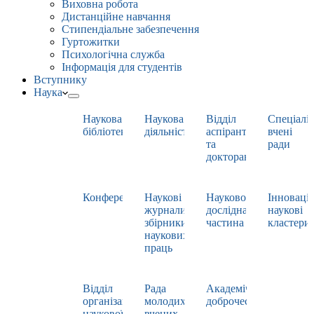
Виховна робота
Дистанційне навчання
Стипендіальне забезпечення
Гуртожитки
Психологічна служба
Інформація для студентів
Вступнику
Наука
Наукова
Наукова
Відділ
Спеціаліз
бібліотека
діяльність
аспірантури
вчені
та
ради
докторантури
Конференції
Наукові
Науково-
Інноваці
журнали,
дослідна
наукові
збірники
частина
кластери
наукових
праць
Відділ
Рада
Академічна
організації
молодих
доброчесність
наукової
вчених