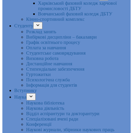
Харківський фаховий коледж харчової
промисловості ДБТУ
Вовчанський фаховий коледж ДБТУ
Кінно-спортивний комплекс
Студенту
Розклад занять
Вибіркові дисципліни – бакалаври
Графік освітнього процесу
Оплата за навчання
Студентське самоврядування
Виховна робота
Дистанційне навчання
Стипендіальне забезпечення
Гуртожитки
Психологічна служба
Інформація для студентів
Вступнику
Наука
Наукова бібліотека
Наукова діяльність
Відділ аспірантури та докторантури
Спеціалізовані вчені ради
Конференції
Наукові журнали, збірники наукових праць