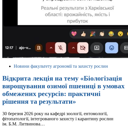
Новини факультету агрономії та захисту рослин
Відкрита лекція на тему «Біологізація
вирощування озимої пшениці в умовах
обмежених ресурсів: практичні
рішення та результати»
30 березня 2026 року на кафедрі зоології, ентомології,
фітопатології, інтегрованого захисту і карантину рослин
ім. Б.М. Литвинова…