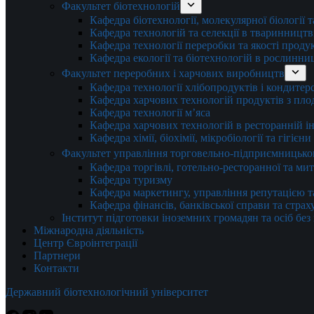
Факультет біотехнологій
Кафедра біотехнології, молекулярної біології 
Кафедра технологій та селекції в тваринництв
Кафедра технології переробки та якості проду
Кафедра екології та біотехнологій в рослинни
Факультет переробних і харчових виробництв
Кафедра технології хлібопродуктів і кондитер
Кафедра харчових технологій продуктів з плод
Кафедра технології м’яса
Кафедра харчових технологій в ресторанній ін
Кафедра хімії, біохімії, мікробіології та гігієн
Факультет управління торговельно-підприємницько
Кафедра торгівлі, готельно-ресторанної та ми
Кафедра туризму
Кафедра маркетингу, управління репутацією т
Кафедра фінансів, банківської справи та стра
Інститут підготовки іноземних громадян та осіб без
Міжнародна діяльність
Центр Євроінтеграції
Партнери
Контакти
Державний біотехнологічний університет