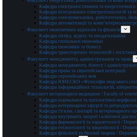
Факультет енергетики, робототехніки та комп’ютер
Кафедра електропостачання та енергетичног
Кафедра інтегрованих електротехнологій та 
Кафедра електромеханіки, робототехніки, біом
Кафедра автоматизації та комп’ютерно-інтегр
Факультет економічних відносин та фінансів
Кафедра обліку, аудиту та оподаткування
Кафедра глобальної економіки
Кафедра економіки та бізнесу
Кафедра транспортних технологій і логістики
Факультет менеджменту, адміністрування та права
Кафедра менеджменту, бізнесу і адмініструван
Кафедра права та європейської інтеграції
Кафедра європейських мов
Кафедра ЮНЕСКО «Філософія людського спілк
Кафедра інформаційних технологій, кібернети
Факультет ветеринарної медицини / Faculty of veterin
Кафедра нормальної та патологічної морфології
Кафедра ветеринарної хірургії та репродуктологі
Кафедра гігієни, санітарії та ветеринарного прав
Кафедра внутрішніх хвороб і клінічної діагностик
Кафедра фармакології та паразитології / Depart
Кафедра епізоотології та мікробіології / Depart
Кафедра фізіології та біохімії тварин / Departme