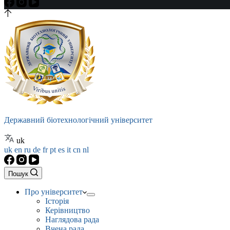
Державний біотехнологічний університет
uk
uk
en
ru
de
fr
pt
es
it
cn
nl
Пошук
Про університет
Історія
Керівництво
Наглядова рада
Вчена рада