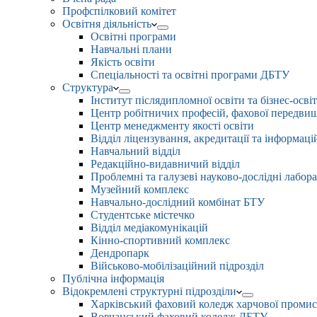
Профспілковий комітет
Освітня діяльність
Освітні програми
Навчальні плани
Якість освіти
Спеціальності та освітні програми ДБТУ
Структура
Інститут післядипломної освіти та бізнес-осві
Центр робітничих професій, фахової передвищо
Центр менеджменту якості освіти
Відділ ліцензування, акредитації та інформаці
Навчальний відділ
Редакційно-видавничий відділ
Проблемні та галузеві науково-дослідні лабора
Музейний комплекс
Навчально-дослідний комбінат БТУ
Студентське містечко
Відділ медіакомунікацій
Кінно-спортивний комплекс
Дендропарк
Військово-мобілізаційний підрозділ
Публічна інформація
Відокремлені структурні підрозділи
Харківський фаховий коледж харчової проми
Вовчанський фаховий коледж ДБТУ