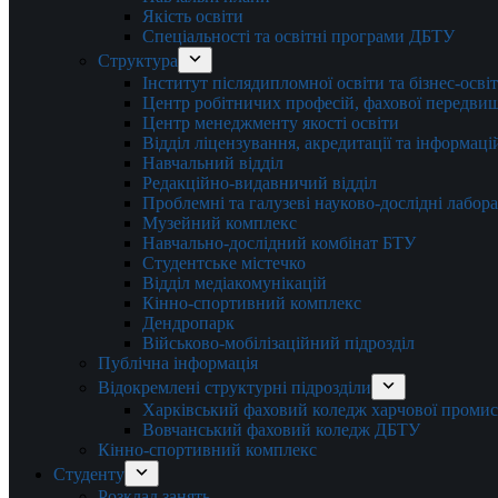
Якість освіти
Спеціальності та освітні програми ДБТУ
Структура
Інститут післядипломної освіти та бізнес-осві
Центр робітничих професій, фахової передвищо
Центр менеджменту якості освіти
Відділ ліцензування, акредитації та інформаці
Навчальний відділ
Редакційно-видавничий відділ
Проблемні та галузеві науково-дослідні лабора
Музейний комплекс
Навчально-дослідний комбінат БТУ
Студентське містечко
Відділ медіакомунікацій
Кінно-спортивний комплекс
Дендропарк
Військово-мобілізаційний підрозділ
Публічна інформація
Відокремлені структурні підрозділи
Харківський фаховий коледж харчової проми
Вовчанський фаховий коледж ДБТУ
Кінно-спортивний комплекс
Студенту
Розклад занять