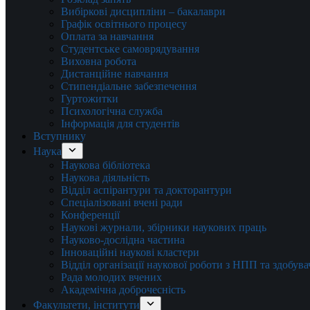
Вибіркові дисципліни – бакалаври
Графік освітнього процесу
Оплата за навчання
Студентське самоврядування
Виховна робота
Дистанційне навчання
Стипендіальне забезпечення
Гуртожитки
Психологічна служба
Інформація для студентів
Вступнику
Наука
Наукова бібліотека
Наукова діяльність
Відділ аспірантури та докторантури
Спеціалізовані вчені ради
Конференції
Наукові журнали, збірники наукових праць
Науково-дослідна частина
Інноваційні наукові кластери
Відділ організації наукової роботи з НПП та здобув
Рада молодих вчених
Академічна доброчесність
Факультети, інститути