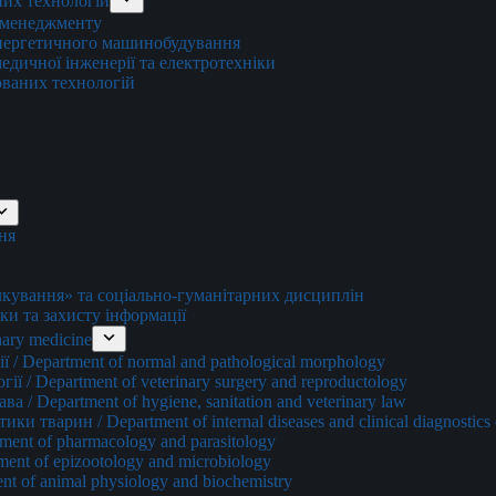
них технологій
о менеджменту
енергетичного машинобудування
едичної інженерії та електротехніки
ованих технологій
ня
ування» та соціально-гуманітарних дисциплін
ки та захисту інформації
ary medicine
 / Department of normal and pathological morphology
ї / Department of veterinary surgery and reproductology
а / Department of hygiene, sanitation and veterinary law
и тварин / Department of internal diseases and clinical diagnostics 
ment of pharmacology and parasitology
ment of epizootology and microbiology
nt of animal physiology and biochemistry