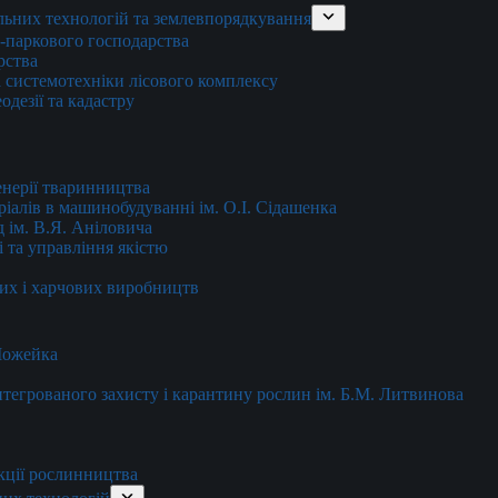
льних технологій та землевпорядкування
о-паркового господарства
рства
 системотехніки лісового комплексу
дезії та кадастру
енерії тваринництва
еріалів в машинобудуванні ім. О.І. Сідашенка
д ім. В.Я. Аніловича
 та управління якістю
их і харчових виробництв
 Можейка
 інтегрованого захисту і карантину рослин ім. Б.М. Литвинова
кції рослинництва