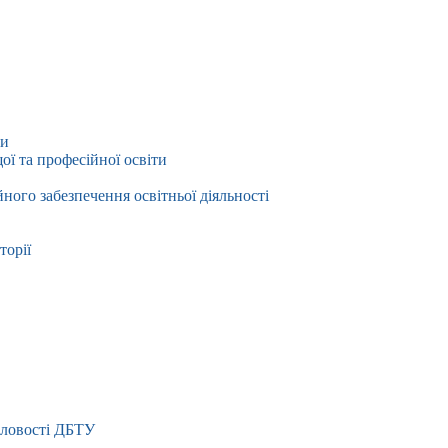
ти
ї та професійної освіти
йного забезпечення освітньої діяльності
торії
словості ДБТУ