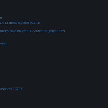
ти
ї та професійної освіти
йного забезпечення освітньої діяльності
торії
словості ДБТУ