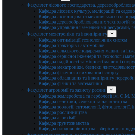
Факультет лісового господарства, деревооброблюва
Кафедра лісових культур, меліорацій та садов
Кафедра лісівництва та мисливського господа
Кафедра деревооброблювальних технологій та
Кафедра управління земельними ресурсами, гео
Факультет мехатроніки та інжинірингу
Кафедра оптимізації технологічних систем
Кафедра тракторів і автомобілів
Кафедра сільськогосподарських машин та інж
Кафедра cервісної інженерії та технології мат
Кафедра надійності та міцності машин і спору
Кафедра мехатроніки, безпеки життєдіяльності
Кафедра фізичного виховання і спорту
Кафедра обладнання та інжинірингу переробн
Кафедра фізики та математики
Факультет агрономії та захисту рослин
Кафедра землеробства та гербології ім. О.М.
Кафедра генетики, селекції та насінництва
Кафедра зоології, ентомології, фітопатології,
Кафедра рослинництва
Кафедра агрохімії
Кафедра ґрунтознавства
Кафедра плодовочівництва і зберігання проду