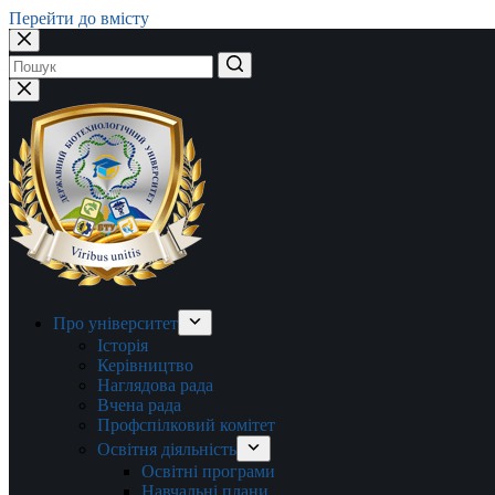
Перейти до вмісту
Немає
результатів
Про університет
Історія
Керівництво
Наглядова рада
Вчена рада
Профспілковий комітет
Освітня діяльність
Освітні програми
Навчальні плани