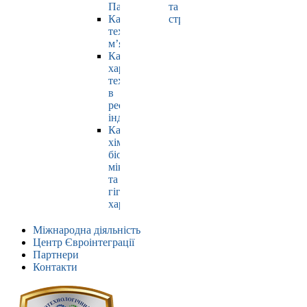
Павлюк
та
Кафедра
страхування
технології
м’яса
Кафедра
харчових
технологій
в
ресторанній
індустрії
Кафедра
хімії,
біохімії,
мікробіології
та
гігієни
харчування
Міжнародна діяльність
Центр Євроінтеграції
Партнери
Контакти