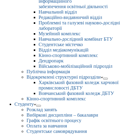
інформаційного
забезпечення освітньої діяльності
Навчальний відділ
Редакційно-видавничий відділ
Проблемні та галузеві науково-дослідні
лабораторії
Музейний комплекс
Навчально-дослідний комбінат БТУ
Студентське містечко
Відділ медіакомунікацій
Кінно-спортивний комплекс
Дендропарк
Військово-мобілізаційний підрозділ
Публічна інформація
Відокремлені структурні підрозділи
Харківський фаховий коледж харчової
промисловості ДБТУ
Вовчанський фаховий коледж ДБТУ
Кінно-спортивний комплекс
Студенту
Розклад занять
Вибіркові дисципліни – бакалаври
Графік освітнього процесу
Оплата за навчання
Студентське самоврядування