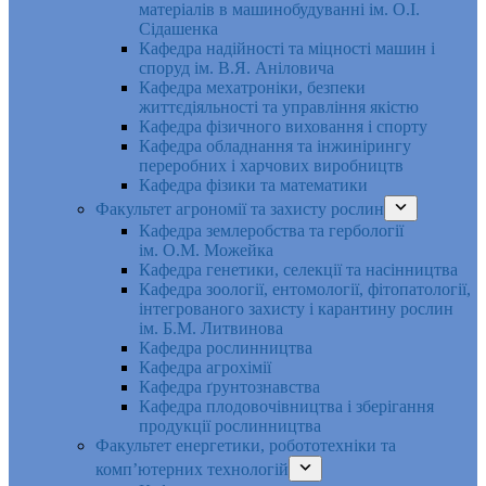
матеріалів в машинобудуванні ім. О.І.
Сідашенка
Кафедра надійності та міцності машин і
споруд ім. В.Я. Аніловича
Кафедра мехатроніки, безпеки
життєдіяльності та управління якістю
Кафедра фізичного виховання і спорту
Кафедра обладнання та інжинірингу
переробних і харчових виробництв
Кафедра фізики та математики
Факультет агрономії та захисту рослин
Кафедра землеробства та гербології
ім. О.М. Можейка
Кафедра генетики, селекції та насінництва
Кафедра зоології, ентомології, фітопатології,
інтегрованого захисту і карантину рослин
ім. Б.М. Литвинова
Кафедра рослинництва
Кафедра агрохімії
Кафедра ґрунтознавства
Кафедра плодовочівництва і зберігання
продукції рослинництва
Факультет енергетики, робототехніки та
комп’ютерних технологій