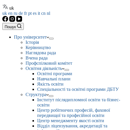
uk
uk
en
ru
de
fr
pt
es
it
cn
nl
Пошук
Про університет
Історія
Керівництво
Наглядова рада
Вчена рада
Профспілковий комітет
Освітня діяльність
Освітні програми
Навчальні плани
Якість освіти
Спеціальності та освітні програми ДБТУ
Структура
Інститут післядипломної освіти та бізнес-
освіти
Центр робітничих професій, фахової
передвищої та професійної освіти
Центр менеджменту якості освіти
Відділ ліцензування, акредитації та