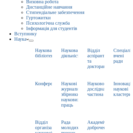
Виховна робота
Дистанційне навчання
Стипендіальне забезпечення
Гуртожитки
Психологічна служба
Інформація для студентів
Вступнику
Наука
Наукова
Наукова
Відділ
Спеціаліз
бібліотека
діяльність
аспірантури
вчені
та
ради
докторантури
Конференції
Наукові
Науково-
Інноваці
журнали,
дослідна
наукові
збірники
частина
кластери
наукових
праць
Відділ
Рада
Академічна
організації
молодих
доброчесність
наукової
вчених