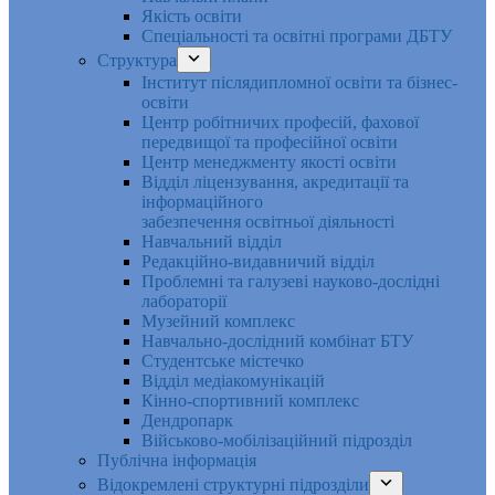
Якість освіти
Спеціальності та освітні програми ДБТУ
Структура
Інститут післядипломної освіти та бізнес-
освіти
Центр робітничих професій, фахової
передвищої та професійної освіти
Центр менеджменту якості освіти
Відділ ліцензування, акредитації та
інформаційного
забезпечення освітньої діяльності
Навчальний відділ
Редакційно-видавничий відділ
Проблемні та галузеві науково-дослідні
лабораторії
Музейний комплекс
Навчально-дослідний комбінат БТУ
Студентське містечко
Відділ медіакомунікацій
Кінно-спортивний комплекс
Дендропарк
Військово-мобілізаційний підрозділ
Публічна інформація
Відокремлені структурні підрозділи