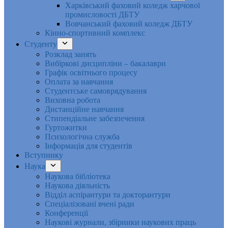
Харківський фаховий коледж харчової
промисловості ДБТУ
Вовчанський фаховий коледж ДБТУ
Кінно-спортивний комплекс
Студенту
Розклад занять
Вибіркові дисципліни – бакалаври
Графік освітнього процесу
Оплата за навчання
Студентське самоврядування
Виховна робота
Дистанційне навчання
Стипендіальне забезпечення
Гуртожитки
Психологічна служба
Інформація для студентів
Вступнику
Наука
Наукова бібліотека
Наукова діяльність
Відділ аспірантури та докторантури
Спеціалізовані вчені ради
Конференції
Наукові журнали, збірники наукових праць