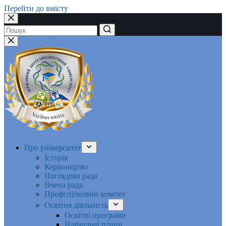
Перейти до вмісту
Немає
результатів
Про університет
Історія
Керівництво
Наглядова рада
Вчена рада
Профспілковий комітет
Освітня діяльність
Освітні програми
Навчальні плани