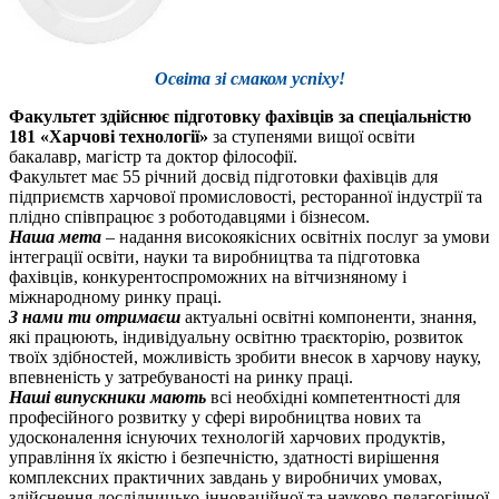
Освіта зі смаком успіху!
Факультет здійснює підготовку фахівців за спеціальністю
181 «Харчові технології»
за ступенями вищої освіти
бакалавр, магістр та доктор філософії.
Факультет має 55 річний досвід підготовки фахівців для
підприємств харчової промисловості, ресторанної індустрії та
плідно співпрацює з роботодавцями і бізнесом.
Наша мета
– надання високоякісних освітніх послуг за умови
інтеграції освіти, науки та виробництва та підготовка
фахівців, конкурентоспроможних на вітчизняному і
міжнародному ринку праці.
З нами ти отримаєш
актуальні освітні компоненти, знання,
які працюють, індивідуальну освітню траєкторію, розвиток
твоїх здібностей, можливість зробити внесок в харчову науку,
впевненість у затребуваності на ринку праці.
Наші випускники мають
всі необхідні компетентності для
професійного розвитку у сфері виробництва нових та
удосконалення існуючих технологій харчових продуктів,
управління їх якістю і безпечністю, здатності вирішення
комплексних практичних завдань у виробничих умовах,
здійснення дослідницько-інноваційної та науково-педагогічної