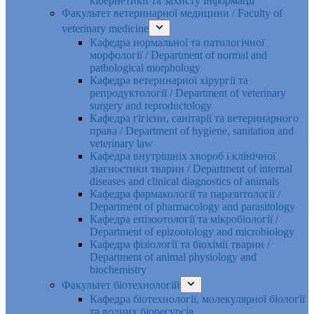
кібернетики та захисту інформації
Факультет ветеринарної медицини / Faculty of
veterinary medicine
Кафедра нормальної та патологічної
морфології / Department of normal and
pathological morphology
Кафедра ветеринарної хірургії та
репродуктології / Department of veterinary
surgery and reproductology
Кафедра гігієни, санітарії та ветеринарного
права / Department of hygiene, sanitation and
veterinary law
Кафедра внутрішніх хвороб і клінічної
діагностики тварин / Department of internal
diseases and clinical diagnostics of animals
Кафедра фармакології та паразитології /
Department of pharmacology and parasitology
Кафедра епізоотології та мікробіології /
Department of epizootology and microbiology
Кафедра фізіології та біохімії тварин /
Department of animal physiology and
biochemistry
Факультет біотехнологій
Кафедра біотехнології, молекулярної біології
та водних біоресурсів