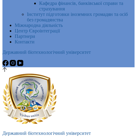
Кафедра фінансів, банківської справи та
страхування
Інститут підготовки іноземних громадян та осіб
без громадянства
Міжнародна діяльність
Центр Євроінтеграції
Партнери
Контакти
Державний біотехнологічний університет
Державний біотехнологічний університет