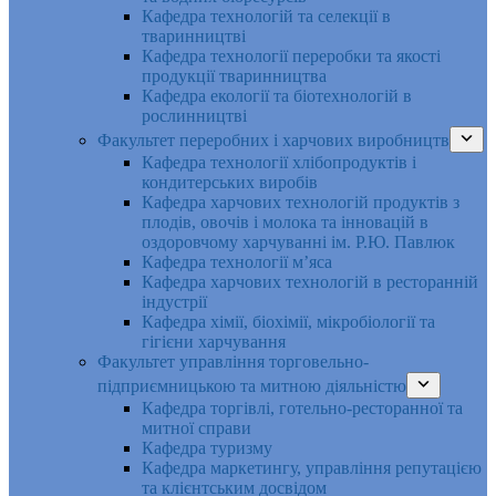
Кафедра технологій та селекції в
тваринництві
Кафедра технології переробки та якості
продукції тваринництва
Кафедра екології та біотехнологій в
рослинництві
Факультет переробних і харчових виробництв
Кафедра технології хлібопродуктів і
кондитерських виробів
Кафедра харчових технологій продуктів з
плодів, овочів і молока та інновацій в
оздоровчому харчуванні ім. Р.Ю. Павлюк
Кафедра технології м’яса
Кафедра харчових технологій в ресторанній
індустрії
Кафедра хімії, біохімії, мікробіології та
гігієни харчування
Факультет управління торговельно-
підприємницькою та митною діяльністю
Кафедра торгівлі, готельно-ресторанної та
митної справи
Кафедра туризму
Кафедра маркетингу, управління репутацією
та клієнтським досвідом