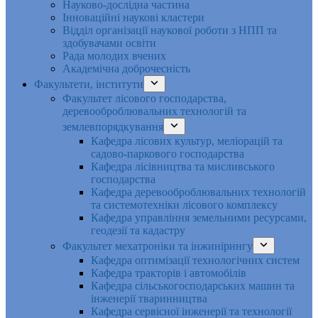
Науково-дослідна частина
Інноваційні наукові кластери
Відділ організації наукової роботи з НПП та
здобувачами освіти
Рада молодих вчених
Академічна доброчесність
Факультети, інститути
Факультет лісового господарства,
деревооброблювальних технологій та
землевпорядкування
Кафедра лісових культур, меліорацій та
садово-паркового господарства
Кафедра лісівництва та мисливського
господарства
Кафедра деревооброблювальних технологій
та системотехніки лісового комплексу
Кафедра управління земельними ресурсами,
геодезії та кадастру
Факультет мехатроніки та інжинірингу
Кафедра оптимізації технологічних систем
Кафедра тракторів і автомобілів
Кафедра сільськогосподарських машин та
інженерії тваринництва
Кафедра cервісної інженерії та технології