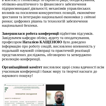
обліково-аналітичного та фінансового забезпечення
підприємницької діяльності; механізмів управлінських
впливів на посилення конкурентних позицій, економічне
зростання та інтеграцію національної економіки у
світові
ринки; цифрових рішень та технологій забезпечення
національної бехпеки.
Завершилася робота конференції
підбиттям підсумків.
Завідувачем кафедри обліку, аудиту та оподаткування,
професором
Наталією КАЩЕНОЮ
було доведено
інформацію про роботу секцій, висловлено впевненість у
подальшій науковій співпраці та практичній реалізації
представлених досліджень, обговорено та затверджено
резолюцію конференції.
Організаційний комітет
висловлює щирі слова вдячності всім
учасникам конференції і бажає миру та творчої наснаги до
наукового пошуку!