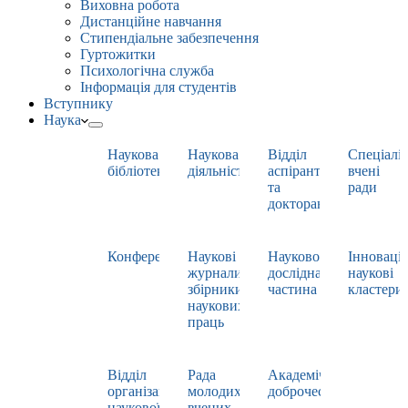
Виховна робота
Дистанційне навчання
Стипендіальне забезпечення
Гуртожитки
Психологічна служба
Інформація для студентів
Вступнику
Наука
Наукова
Наукова
Відділ
Спеціаліз
бібліотека
діяльність
аспірантури
вчені
та
ради
докторантури
Конференції
Наукові
Науково-
Інноваці
журнали,
дослідна
наукові
збірники
частина
кластери
наукових
праць
Відділ
Рада
Академічна
організації
молодих
доброчесність
наукової
вчених