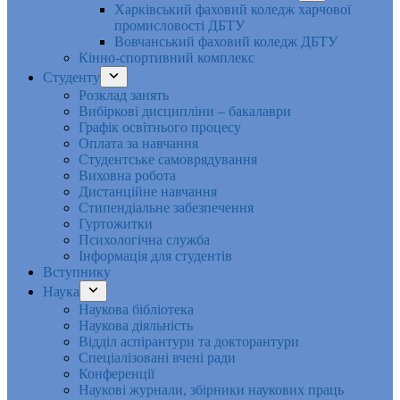
Харківський фаховий коледж харчової
промисловості ДБТУ
Вовчанський фаховий коледж ДБТУ
Кінно-спортивний комплекс
Студенту
Розклад занять
Вибіркові дисципліни – бакалаври
Графік освітнього процесу
Оплата за навчання
Студентське самоврядування
Виховна робота
Дистанційне навчання
Стипендіальне забезпечення
Гуртожитки
Психологічна служба
Інформація для студентів
Вступнику
Наука
Наукова бібліотека
Наукова діяльність
Відділ аспірантури та докторантури
Спеціалізовані вчені ради
Конференції
Наукові журнали, збірники наукових праць