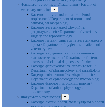
кібернетики та захисту інформації
Факультет ветеринарної медицини / Faculty of
veterinary medicine
Кафедра нормальної та патологічної
морфології / Department of normal and
pathological morphology
Кафедра ветеринарної хірургії та
репродуктології / Department of veterinary
surgery and reproductology
Кафедра гігієни, санітарії та ветеринарного
права / Department of hygiene, sanitation and
veterinary law
Кафедра внутрішніх хвороб і клінічної
діагностики тварин / Department of internal
diseases and clinical diagnostics of animals
Кафедра фармакології та паразитології /
Department of pharmacology and parasitology
Кафедра епізоотології та мікробіології /
Department of epizootology and microbiology
Кафедра фізіології та біохімії тварин /
Department of animal physiology and
biochemistry
Факультет біотехнологій
Кафедра біотехнології, молекулярної біології
та водних біоресурсів