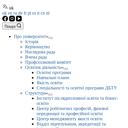
uk
uk
en
ru
de
fr
pt
es
it
cn
nl
Пошук
Про університет
Історія
Керівництво
Наглядова рада
Вчена рада
Профспілковий комітет
Освітня діяльність
Освітні програми
Навчальні плани
Якість освіти
Спеціальності та освітні програми ДБТУ
Структура
Інститут післядипломної освіти та бізнес-
освіти
Центр робітничих професій, фахової
передвищої та професійної освіти
Центр менеджменту якості освіти
Відділ ліцензування, акредитації та