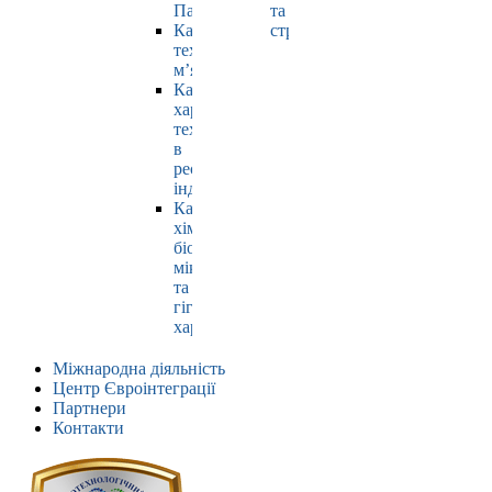
Павлюк
та
Кафедра
страхування
технології
м’яса
Кафедра
харчових
технологій
в
ресторанній
індустрії
Кафедра
хімії,
біохімії,
мікробіології
та
гігієни
харчування
Міжнародна діяльність
Центр Євроінтеграції
Партнери
Контакти