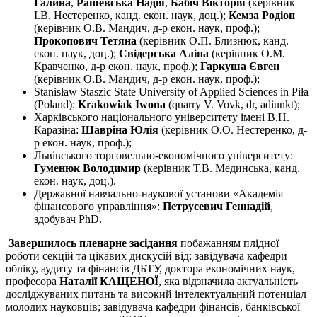
Галина
,
Рашевська Надія
,
Бабіч Вікторія
(керівник
І.В. Нестеренко, канд. екон. наук, доц.);
Кемза Родіон
(керівник О.В. Мандич, д-р екон. наук, проф.);
Прокопович Тетяна
(керівник О.П. Близнюк, канд.
екон. наук, доц.);
Свідерська Аліна
(керівник О.М.
Кравченко, д-р екон. наук, проф.);
Гаркуша Євген
(керівник О.В. Мандич, д-р екон. наук, проф.);
Stanisław Staszic State University of Applied Sciences in Piła
(Poland):
Krakowiak Iwona
(quarry V. Vovk, dr, adiunkt);
Харківського національного університету імені В.Н.
Каразіна:
Шавріна Юлія
(керівник О.О. Нестеренко, д-
р екон. наук, проф.);
Львівського торговельно-економічного університету:
Гуменюк Володимир
(керівник Т.В. Мединська, канд.
екон. наук, доц.).
Державної навчально-наукової установи «Академія
фінансового управління»:
Петрусевич Геннадій
,
здобувач PhD.
Завершилось пленарне засідання
побажанням плідної
роботи секцій та цікавих дискусій від: завідувача кафедри
обліку, аудиту та фінансів ДБТУ, доктора економічних наук,
професора
Наталії КАЩЕНОЇ
, яка відзначила актуальність
досліджуваних питань та високий інтелектуальний потенціал
молодих науковців; завідувача кафедри фінансів, банківської