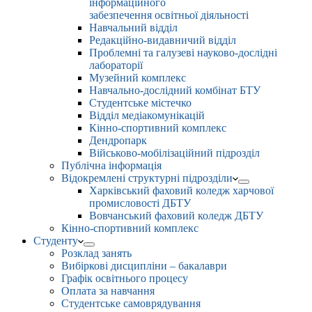
інформаційного
забезпечення освітньої діяльності
Навчальний відділ
Редакційно-видавничий відділ
Проблемні та галузеві науково-дослідні
лабораторії
Музейний комплекс
Навчально-дослідний комбінат БТУ
Студентське містечко
Відділ медіакомунікацій
Кінно-спортивний комплекс
Дендропарк
Військово-мобілізаційний підрозділ
Публічна інформація
Відокремлені структурні підрозділи
Харківський фаховий коледж харчової
промисловості ДБТУ
Вовчанський фаховий коледж ДБТУ
Кінно-спортивний комплекс
Студенту
Розклад занять
Вибіркові дисципліни – бакалаври
Графік освітнього процесу
Оплата за навчання
Студентське самоврядування