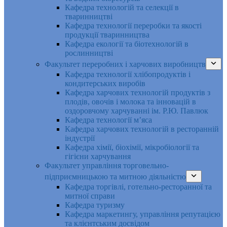
Кафедра технологій та селекції в
тваринництві
Кафедра технології переробки та якості
продукції тваринництва
Кафедра екології та біотехнологій в
рослинництві
Факультет переробних і харчових виробництв
Кафедра технології хлібопродуктів і
кондитерських виробів
Кафедра харчових технологій продуктів з
плодів, овочів і молока та інновацій в
оздоровчому харчуванні ім. Р.Ю. Павлюк
Кафедра технології м’яса
Кафедра харчових технологій в ресторанній
індустрії
Кафедра хімії, біохімії, мікробіології та
гігієни харчування
Факультет управління торговельно-
підприємницькою та митною діяльністю
Кафедра торгівлі, готельно-ресторанної та
митної справи
Кафедра туризму
Кафедра маркетингу, управління репутацією
та клієнтським досвідом