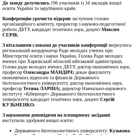
До заходу долучились
196 учасників із 34 закладів вищої
освіти України та зарубіжних країн.
Конференцію урочисто відкрив
заступник голови
організаційного комітету, проректор з науково-педагогічної
роботи ДБТУ, кандидат технічних наук, доцент
Максим
СЕРІК
.
З вітальними словами до учасників конференції
звернулись:
регіональний координатор Ради молодих учених при
Міністерстві освіти і науки України, Голова Ради молодих
вчених при Харківській обласній військовій адміністрації,
Голова ради молодих вчених ДБТУ, доктор економічних наук,
професор
Олександра МАНДИЧ;
декан факультету
економічних відносин та фінансів Державного
біотехнологічного університету доктор економічних наук,
професор
Тетяна ЛАРІНА;
директор Навчально-наукового
інституту «Кіберпорт» Державного біотехнологічного
університету кандидат технічних наук, доцент
Сергій
КУЗЬМЕНКО.
З науковими доповідями на пленарному засіданні
виступили здобувачі вищої освіти:
Державного біотехнологічного університету:
Кузькова