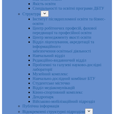
Якість освіти
Спеціальності та освітні програми ДБТУ
Структура
Інститут післядипломної освіти та бізнес-
освіти
Центр робітничих професій, фахової
передвищої та професійної освіти
Центр менеджменту якості освіти
Відділ ліцензування, акредитації та
інформаційного
забезпечення освітньої діяльності
Навчальний відділ
Редакційно-видавничий відділ
Проблемні та галузеві науково-дослідні
лабораторії
Музейний комплекс
Навчально-дослідний комбінат БТУ
Студентське містечко
Відділ медіакомунікацій
Кінно-спортивний комплекс
Дендропарк
Військово-мобілізаційний підрозділ
Публічна інформація
Відокремлені структурні підрозділи