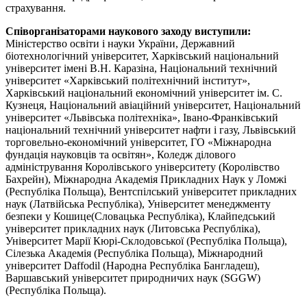
страхування.
Співорганізаторами наукового заходу виступили:
Міністерство освіти і науки України, Державний
біотехнологічний університет, Харківський національний
університет імені В.Н. Каразіна, Національний технічний
університет «Харківський політехнічний інститут»,
Харківський національний економічний університет ім. С.
Кузнеця, Національний авіаційний університет, Національний
університет «Львівська політехніка», Івано-Франківський
національний технічний університет нафти і газу, Львівський
торговельно-економічний університет, ГО «Міжнародна
фундація науковців та освітян», Коледж ділового
адміністрування Королівського університету (Королівство
Бахрейн), Міжнародна Академія Прикладних Наук у Ломжі
(Республіка Польща), Вентспілський університет прикладних
наук (Латвійська Республіка), Університет менеджменту
безпеки у Кошице(Словацька Республіка), Клайпедський
університет прикладних наук (Литовська Республіка),
Університет Марії Кюрі-Склодовської (Республіка Польща),
Сілезька Академія (Республіка Польща), Міжнародний
університет Daffodil (Народна Республіка Бангладеш),
Варшавський університет природничих наук (SGGW)
(Республіка Польща).