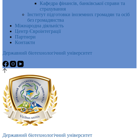
Кафедра фінансів, банківської справи та
страхування
Інститут підготовки іноземних громадян та осіб
без громадянства
Міжнародна діяльність
Центр Євроінтеграції
Партнери
Контакти
Державний біотехнологічний університет
Державний біотехнологічний університет