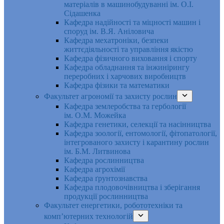
матеріалів в машинобудуванні ім. О.І.
Сідашенка
Кафедра надійності та міцності машин і
споруд ім. В.Я. Аніловича
Кафедра мехатроніки, безпеки
життєдіяльності та управління якістю
Кафедра фізичного виховання і спорту
Кафедра обладнання та інжинірингу
переробних і харчових виробництв
Кафедра фізики та математики
Факультет агрономії та захисту рослин
Кафедра землеробства та гербології
ім. О.М. Можейка
Кафедра генетики, селекції та насінництва
Кафедра зоології, ентомології, фітопатології,
інтегрованого захисту і карантину рослин
ім. Б.М. Литвинова
Кафедра рослинництва
Кафедра агрохімії
Кафедра ґрунтознавства
Кафедра плодовочівництва і зберігання
продукції рослинництва
Факультет енергетики, робототехніки та
комп’ютерних технологій