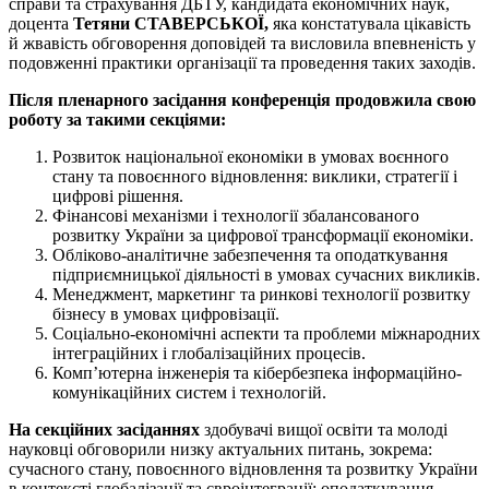
справи та страхування ДБТУ, кандидата економічних наук,
доцента
Тетяни СТАВЕРСЬКОЇ,
яка констатувала цікавість
й жвавість обговорення доповідей та висловила впевненість у
подовженні практики організації та проведення таких заходів.
Після пленарного засідання конференція продовжила свою
роботу за такими секціями:
Розвиток національної економіки в умовах воєнного
стану та повоєнного відновлення: виклики, стратегії і
цифрові рішення.
Фінансові механізми і технології збалансованого
розвитку України за цифрової трансформації економіки.
Обліково-аналітичне забезпечення та оподаткування
підприємницької діяльності в умовах сучасних викликів.
Менеджмент, маркетинг та ринкові технології розвитку
бізнесу в умовах цифровізації.
Соціально-економічні аспекти та проблеми міжнародних
інтеграційних і глобалізаційних процесів.
Комп’ютерна інженерія та кібербезпека інформаційно-
комунікаційних систем і технологій.
На секційних засіданнях
здобувачі вищої освіти та молоді
науковці обговорили низку актуальних питань, зокрема:
сучасного стану, повоєнного відновлення та розвитку України
в контексті глобалізації та євроінтеграції; оподаткування,