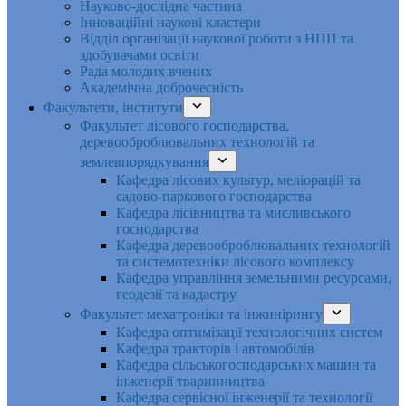
Науково-дослідна частина
Інноваційні наукові кластери
Відділ організації наукової роботи з НПП та
здобувачами освіти
Рада молодих вчених
Академічна доброчесність
Факультети, інститути
Факультет лісового господарства,
деревооброблювальних технологій та
землевпорядкування
Кафедра лісових культур, меліорацій та
садово-паркового господарства
Кафедра лісівництва та мисливського
господарства
Кафедра деревооброблювальних технологій
та системотехніки лісового комплексу
Кафедра управління земельними ресурсами,
геодезії та кадастру
Факультет мехатроніки та інжинірингу
Кафедра оптимізації технологічних систем
Кафедра тракторів і автомобілів
Кафедра сільськогосподарських машин та
інженерії тваринництва
Кафедра cервісної інженерії та технології