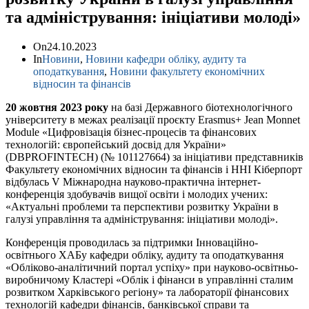
та адміністрування: ініціативи молоді»
On
24.10.2023
In
Новини
,
Новини кафедри обліку, аудиту та
оподаткування
,
Новини факультету економічних
відносин та фінансів
20 жовтня 2023 року
на базі Державного біотехнологічного
університету в межах реалізації проєкту Erasmus+ Jean Monnet
Module «Цифровізація бізнес-процесів та фінансових
технологій: європейський досвід для України»
(DBPROFINTECH) (№ 101127664) за ініціативи представників
Факультету економічних відносин та фінансів і ННІ Кіберпорт
відбулась V Міжнародна науково-практична інтернет-
конференція здобувачів вищої освіти і молодих учених:
«Актуальні проблеми та перспективи розвитку України в
галузі управління та адміністрування: ініціативи молоді».
Конференція проводилась за підтримки Інноваційно-
освітнього ХАБу кафедри обліку, аудиту та оподаткування
«Обліково-аналітичний портал успіху» при науково-освітньо-
виробничому Кластері «Облік і фінанси в управлінні сталим
розвитком Харківського регіону» та лабораторії фінансових
технологій кафедри фінансів, банківської справи та