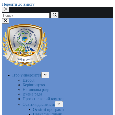
Перейти до вмісту
Немає
результатів
Про університет
Історія
Керівництво
Наглядова рада
Вчена рада
Профспілковий комітет
Освітня діяльність
Освітні програми
Навчальні плани