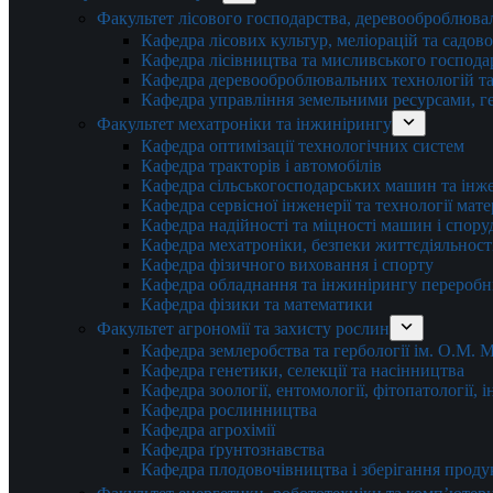
Факультет лісового господарства, деревооброблюва
Кафедра лісових культур, меліорацій та садов
Кафедра лісівництва та мисливського господа
Кафедра деревооброблювальних технологій та
Кафедра управління земельними ресурсами, гео
Факультет мехатроніки та інжинірингу
Кафедра оптимізації технологічних систем
Кафедра тракторів і автомобілів
Кафедра сільськогосподарських машин та інж
Кафедра cервісної інженерії та технології мат
Кафедра надійності та міцності машин і спору
Кафедра мехатроніки, безпеки життєдіяльності
Кафедра фізичного виховання і спорту
Кафедра обладнання та інжинірингу переробн
Кафедра фізики та математики
Факультет агрономії та захисту рослин
Кафедра землеробства та гербології ім. О.М.
Кафедра генетики, селекції та насінництва
Кафедра зоології, ентомології, фітопатології,
Кафедра рослинництва
Кафедра агрохімії
Кафедра ґрунтознавства
Кафедра плодовочівництва і зберігання проду