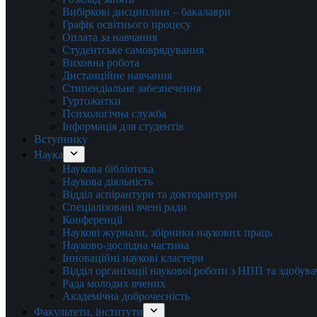
Вибіркові дисципліни – бакалаври
Графік освітнього процесу
Оплата за навчання
Студентське самоврядування
Виховна робота
Дистанційне навчання
Стипендіальне забезпечення
Гуртожитки
Психологічна служба
Інформація для студентів
Вступнику
Наука
Наукова бібліотека
Наукова діяльність
Відділ аспірантури та докторантури
Спеціалізовані вчені ради
Конференції
Наукові журнали, збірники наукових праць
Науково-дослідна частина
Інноваційні наукові кластери
Відділ організації наукової роботи з НПП та здобув
Рада молодих вчених
Академічна доброчесність
Факультети, інститути