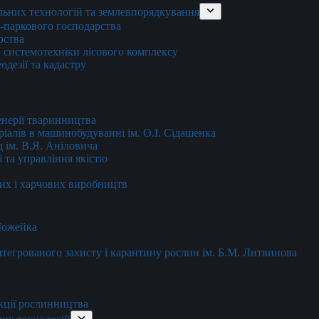
льних технологій та землевпорядкування
о-паркового господарства
рства
 системотехніки лісового комплексу
дезії та кадастру
енерії тваринництва
еріалів в машинобудуванні ім. О.І. Сідашенка
д ім. В.Я. Аніловича
 та управління якістю
их і харчових виробництв
 Можейка
 інтегрованого захисту і карантину рослин ім. Б.М. Литвинова
кції рослинництва