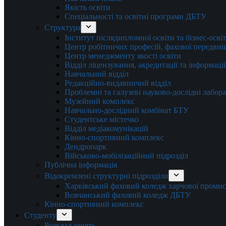
Якість освіти
Спеціальності та освітні програми ДБТУ
Структура
Інститут післядипломної освіти та бізнес-осві
Центр робітничих професій, фахової передвищо
Центр менеджменту якості освіти
Відділ ліцензування, акредитації та інформаці
Навчальний відділ
Редакційно-видавничий відділ
Проблемні та галузеві науково-дослідні лабора
Музейний комплекс
Навчально-дослідний комбінат БТУ
Студентське містечко
Відділ медіакомунікацій
Кінно-спортивний комплекс
Дендропарк
Військово-мобілізаційний підрозділ
Публічна інформація
Відокремлені структурні підрозділи
Харківський фаховий коледж харчової проми
Вовчанський фаховий коледж ДБТУ
Кінно-спортивний комплекс
Студенту
Розклад занять