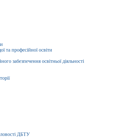
ти
ї та професійної освіти
йного забезпечення освітньої діяльності
торії
словості ДБТУ