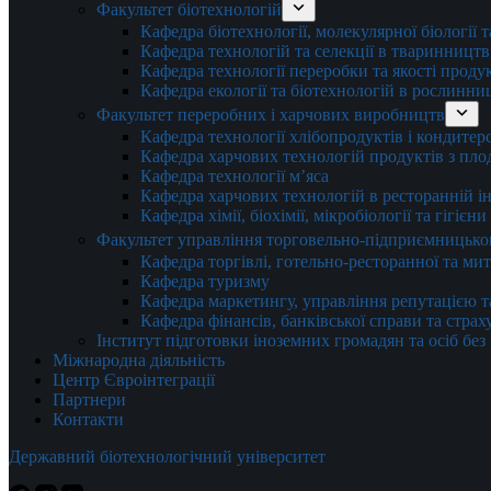
Факультет біотехнологій
Кафедра біотехнології, молекулярної біології 
Кафедра технологій та селекції в тваринництв
Кафедра технології переробки та якості проду
Кафедра екології та біотехнологій в рослинни
Факультет переробних і харчових виробництв
Кафедра технології хлібопродуктів і кондитер
Кафедра харчових технологій продуктів з плод
Кафедра технології м’яса
Кафедра харчових технологій в ресторанній ін
Кафедра хімії, біохімії, мікробіології та гігієн
Факультет управління торговельно-підприємницько
Кафедра торгівлі, готельно-ресторанної та ми
Кафедра туризму
Кафедра маркетингу, управління репутацією т
Кафедра фінансів, банківської справи та стра
Інститут підготовки іноземних громадян та осіб без
Міжнародна діяльність
Центр Євроінтеграції
Партнери
Контакти
Державний біотехнологічний університет