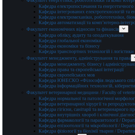
Факультет енергетики, робототехніки та комп’ютер
Кафедра електропостачання та енергетичног
Кафедра інтегрованих електротехнологій та 
Кафедра електромеханіки, робототехніки, біом
Кафедра автоматизації та комп’ютерно-інтегр
Факультет економічних відносин та фінансів
Кафедра обліку, аудиту та оподаткування
Кафедра глобальної економіки
Кафедра економіки та бізнесу
Кафедра транспортних технологій і логістики
Факультет менеджменту, адміністрування та права
Кафедра менеджменту, бізнесу і адмініструван
Кафедра права та європейської інтеграції
Кафедра європейських мов
Кафедра ЮНЕСКО «Філософія людського спілк
Кафедра інформаційних технологій, кібернети
Факультет ветеринарної медицини / Faculty of veterin
Кафедра нормальної та патологічної морфології
Кафедра ветеринарної хірургії та репродуктологі
Кафедра гігієни, санітарії та ветеринарного прав
Кафедра внутрішніх хвороб і клінічної діагностик
Кафедра фармакології та паразитології / Depart
Кафедра епізоотології та мікробіології / Depart
Кафедра фізіології та біохімії тварин / Departme