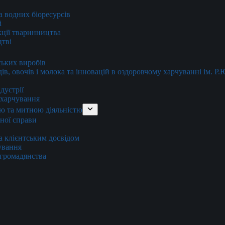
та водних біоресурсів
і
кції тваринництва
цтві
ських виробів
ів, овочів і молока та інновацій в оздоровчому харчуванні ім. Р
дустрії
и харчування
ю та митною діяльністю
тної справи
а клієнтським досвідом
хування
 громадянства