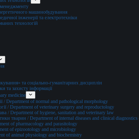
них технологій
о менеджменту
енергетичного машинобудування
едичної інженерії та електротехніки
ованих технологій
ня
ування» та соціально-гуманітарних дисциплін
ки та захисту інформації
ary medicine
 / Department of normal and pathological morphology
ї / Department of veterinary surgery and reproductology
а / Department of hygiene, sanitation and veterinary law
и тварин / Department of internal diseases and clinical diagnostics 
ment of pharmacology and parasitology
ment of epizootology and microbiology
nt of animal physiology and biochemistry