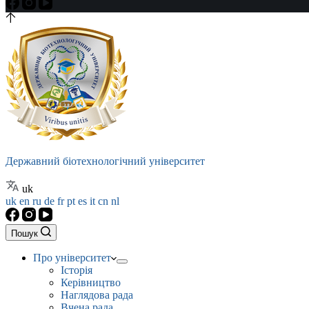
Державний біотехнологічний університет
uk
uk
en
ru
de
fr
pt
es
it
cn
nl
Пошук
Про університет
Історія
Керівництво
Наглядова рада
Вчена рада