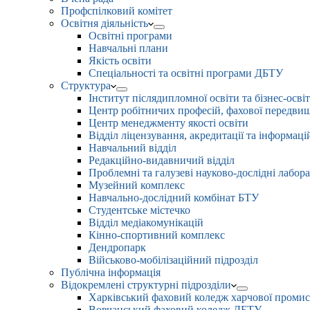
Профспілковий комітет
Освітня діяльність
Освітні програми
Навчальні плани
Якість освіти
Спеціальності та освітні програми ДБТУ
Структура
Інститут післядипломної освіти та бізнес-осві
Центр робітничих професій, фахової передвищо
Центр менеджменту якості освіти
Відділ ліцензування, акредитації та інформаці
Навчальний відділ
Редакційно-видавничий відділ
Проблемні та галузеві науково-дослідні лабора
Музейний комплекс
Навчально-дослідний комбінат БТУ
Студентське містечко
Відділ медіакомунікацій
Кінно-спортивний комплекс
Дендропарк
Військово-мобілізаційний підрозділ
Публічна інформація
Відокремлені структурні підрозділи
Харківський фаховий коледж харчової проми
Вовчанський фаховий коледж ДБТУ