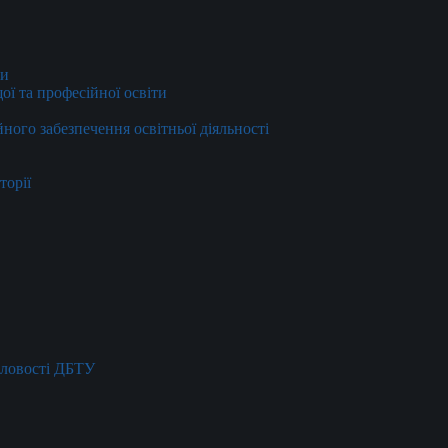
ти
ї та професійної освіти
йного забезпечення освітньої діяльності
торії
словості ДБТУ