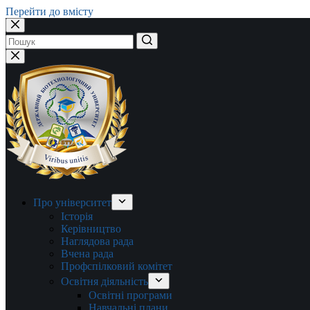
Перейти до вмісту
Немає
результатів
Про університет
Історія
Керівництво
Наглядова рада
Вчена рада
Профспілковий комітет
Освітня діяльність
Освітні програми
Навчальні плани