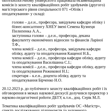
біотехнологічному університеті працювала екзаменаційна
комісія із захисту кваліфікаційних робіт здобувачів (другого)
магістерського рівня спеціальності 071 «Облік і
оподаткування» у складі:
голови – д.е.н., професора, завідувача кафедри обліку і
бізнес-консалтингу ХНЕУ імені Семена Кузнеця
Пилипенка А.А.,
заступника голови – д.е.н., професора, декана
факультету економічних відносин та фінансів Ларіної
Т.Ф.,
члена комісії – д.е.н., професора, завідувача кафедри
обліку, аудиту та оподаткування Кащеної Н.Б.,
члена комісії – д.е.н., професора кафедри обліку, аудиту
та оподаткування Василішина С.І.;
члена комісії – д.е.н., професора кафедри обліку, аудиту
та оподаткування Рижикової Н.І.;
секретаря – к.е.н., доцента обліку, аудиту та
оподаткування Бірченко Н.О.
20.12.2023 р. до публічного захисту кваліфікаційних робіт і їх
обговорення в межах наукової дискусії долучився проректор з
науково-педагогічної роботи ДБТУ, к.т.н., доц. Серік М.Л.
Тематика кваліфікаційних робіт здобувачів ОС «Магістр»,
спектр досліджуваних підприємств та залученого