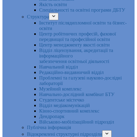
Якість освіти
Спеціальності та освітні програми ДБТУ
Структура
Інститут післядипломної освіти та бізнес-
освіти
Центр робітничих професій, фахової
передвищої та професійної освіти
Центр менеджменту якості освіти
Відділ ліцензування, акредитації та
інформаційного
забезпечення освітньої діяльності
Навчальний відділ
Редакційно-видавничий відділ
Проблемні та галузеві науково-дослідні
лабораторії
Музейний комплекс
Навчально-дослідний комбінат БТУ
Студентське містечко
Відділ медіакомунікацій
Кінно-спортивний комплекс
Дендропарк
Військово-мобілізаційний підрозділ
Публічна інформація
Відокремлені структурні підрозділи