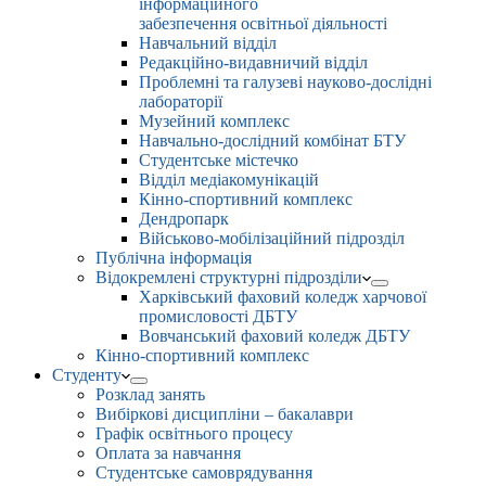
інформаційного
забезпечення освітньої діяльності
Навчальний відділ
Редакційно-видавничий відділ
Проблемні та галузеві науково-дослідні
лабораторії
Музейний комплекс
Навчально-дослідний комбінат БТУ
Студентське містечко
Відділ медіакомунікацій
Кінно-спортивний комплекс
Дендропарк
Військово-мобілізаційний підрозділ
Публічна інформація
Відокремлені структурні підрозділи
Харківський фаховий коледж харчової
промисловості ДБТУ
Вовчанський фаховий коледж ДБТУ
Кінно-спортивний комплекс
Студенту
Розклад занять
Вибіркові дисципліни – бакалаври
Графік освітнього процесу
Оплата за навчання
Студентське самоврядування