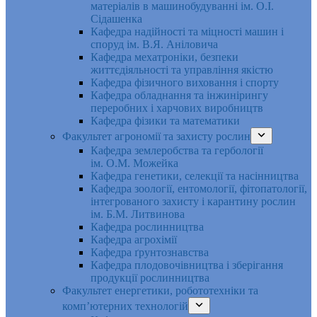
матеріалів в машинобудуванні ім. О.І.
Сідашенка
Кафедра надійності та міцності машин і
споруд ім. В.Я. Аніловича
Кафедра мехатроніки, безпеки
життєдіяльності та управління якістю
Кафедра фізичного виховання і спорту
Кафедра обладнання та інжинірингу
переробних і харчових виробництв
Кафедра фізики та математики
Факультет агрономії та захисту рослин
Кафедра землеробства та гербології
ім. О.М. Можейка
Кафедра генетики, селекції та насінництва
Кафедра зоології, ентомології, фітопатології,
інтегрованого захисту і карантину рослин
ім. Б.М. Литвинова
Кафедра рослинництва
Кафедра агрохімії
Кафедра ґрунтознавства
Кафедра плодовочівництва і зберігання
продукції рослинництва
Факультет енергетики, робототехніки та
комп’ютерних технологій