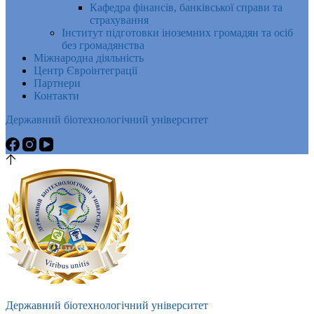
Кафедра фінансів, банківської справи та
страхування
Інститут підготовки іноземних громадян та осіб
без громадянства
Міжнародна діяльність
Центр Євроінтеграції
Партнери
Контакти
Державний біотехнологічний університет
Державний біотехнологічний університет