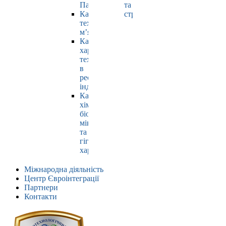
Павлюк
та
Кафедра
страхування
технології
м’яса
Кафедра
харчових
технологій
в
ресторанній
індустрії
Кафедра
хімії,
біохімії,
мікробіології
та
гігієни
харчування
Міжнародна діяльність
Центр Євроінтеграції
Партнери
Контакти