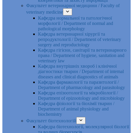
кібернетики та захисту інформації
Факультет ветеринарної медицини / Faculty of
veterinary medicine
Кафедра нормальної та патологічної
морфології / Department of normal and
pathological morphology
Кафедра ветеринарної хірургії та
репродуктології / Department of veterinary
surgery and reproductology
Кафедра гігієни, санітарії та ветеринарного
права / Department of hygiene, sanitation and
veterinary law
Кафедра внутрішніх хвороб і клінічної
діагностики тварин / Department of internal
diseases and clinical diagnostics of animals
Кафедра фармакології та паразитології /
Department of pharmacology and parasitology
Кафедра епізоотології та мікробіології /
Department of epizootology and microbiology
Кафедра фізіології та біохімії тварин /
Department of animal physiology and
biochemistry
Факультет біотехнологій
Кафедра біотехнології, молекулярної біології
та водних біоресурсів