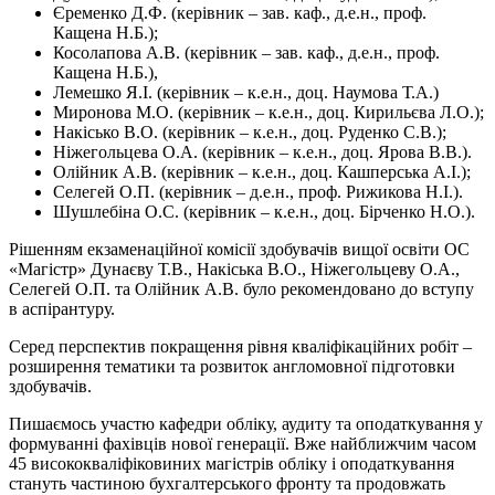
Єременко Д.Ф. (керівник – зав. каф., д.е.н., проф.
Кащена Н.Б.);
Косолапова А.В. (керівник – зав. каф., д.е.н., проф.
Кащена Н.Б.),
Лемешко Я.І. (керівник – к.е.н., доц. Наумова Т.А.)
Миронова М.О. (керівник – к.е.н., доц. Кирильєва Л.О.);
Накісько В.О. (керівник – к.е.н., доц. Руденко С.В.);
Ніжегольцева О.А. (керівник – к.е.н., доц. Ярова В.В.).
Олійник А.В. (керівник – к.е.н., доц. Кашперська А.І.);
Селегей О.П. (керівник – д.е.н., проф. Рижикова Н.І.).
Шушлебіна О.С. (керівник – к.е.н., доц. Бірченко Н.О.).
Рішенням екзаменаційної комісії здобувачів вищої освіти ОС
«Магістр» Дунаєву Т.В., Накіська В.О., Ніжегольцеву О.А.,
Селегей О.П. та Олійник А.В. було рекомендовано до вступу
в аспірантуру.
Серед перспектив покращення рівня кваліфікаційних робіт –
розширення тематики та розвиток англомовної підготовки
здобувачів.
Пишаємось участю кафедри обліку, аудиту та оподаткування у
формуванні фахівців нової генерації. Вже найближчим часом
45 висококваліфіковиних магістрів обліку і оподаткування
стануть частиною бухгалтерського фронту та продовжать