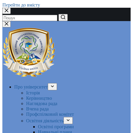
Перейти до вмісту
Немає
результатів
Про університет
Історія
Керівництво
Наглядова рада
Вчена рада
Профспілковий комітет
Освітня діяльність
Освітні програми
Навчальні плани