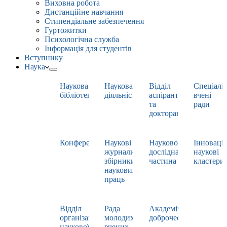
Виховна робота
Дистанційне навчання
Стипендіальне забезпечення
Гуртожитки
Психологічна служба
Інформація для студентів
Вступнику
Наука
Наукова
Наукова
Відділ
Спеціаліз
бібліотека
діяльність
аспірантури
вчені
та
ради
докторантури
Конференції
Наукові
Науково-
Інноваці
журнали,
дослідна
наукові
збірники
частина
кластери
наукових
праць
Відділ
Рада
Академічна
організації
молодих
доброчесність
наукової
вчених