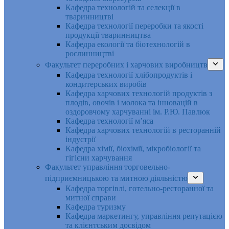
Кафедра технологій та селекції в
тваринництві
Кафедра технології переробки та якості
продукції тваринництва
Кафедра екології та біотехнологій в
рослинництві
Факультет переробних і харчових виробництв
Кафедра технології хлібопродуктів і
кондитерських виробів
Кафедра харчових технологій продуктів з
плодів, овочів і молока та інновацій в
оздоровчому харчуванні ім. Р.Ю. Павлюк
Кафедра технології м’яса
Кафедра харчових технологій в ресторанній
індустрії
Кафедра хімії, біохімії, мікробіології та
гігієни харчування
Факультет управління торговельно-
підприємницькою та митною діяльністю
Кафедра торгівлі, готельно-ресторанної та
митної справи
Кафедра туризму
Кафедра маркетингу, управління репутацією
та клієнтським досвідом