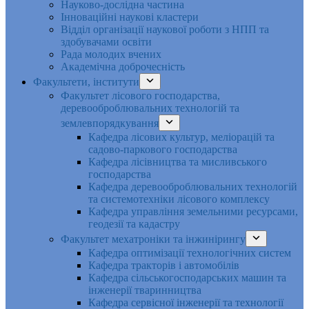
Науково-дослідна частина
Інноваційні наукові кластери
Відділ організації наукової роботи з НПП та
здобувачами освіти
Рада молодих вчених
Академічна доброчесність
Факультети, інститути
Факультет лісового господарства,
деревооброблювальних технологій та
землевпорядкування
Кафедра лісових культур, меліорацій та
садово-паркового господарства
Кафедра лісівництва та мисливського
господарства
Кафедра деревооброблювальних технологій
та системотехніки лісового комплексу
Кафедра управління земельними ресурсами,
геодезії та кадастру
Факультет мехатроніки та інжинірингу
Кафедра оптимізації технологічних систем
Кафедра тракторів і автомобілів
Кафедра сільськогосподарських машин та
інженерії тваринництва
Кафедра cервісної інженерії та технології