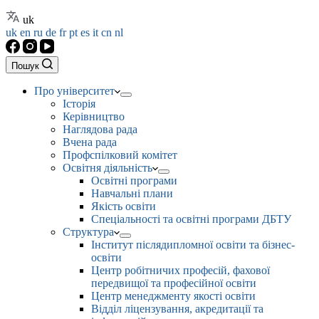
uk
uk
en
ru
de
fr
pt
es
it
cn
nl
Пошук
Про університет
Історія
Керівництво
Наглядова рада
Вчена рада
Профспілковий комітет
Освітня діяльність
Освітні програми
Навчальні плани
Якість освіти
Спеціальності та освітні програми ДБТУ
Структура
Інститут післядипломної освіти та бізнес-
освіти
Центр робітничих професій, фахової
передвищої та професійної освіти
Центр менеджменту якості освіти
Відділ ліцензування, акредитації та