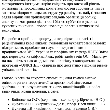
методичного інструментарію свідчать про високий рівень
мотивації та професійних компетентностей здобувачів, які за
запитом підприємницьких структур реалізують набуті знання
задля вирішення прикладних завдань організації обліку,
аналізу та контролю діяльності бізнес-суб`єктів в умовах
сучасних викликів і повоєнного відновлення вітчизняної
економіки.
Всі роботи пройшли процедури перевірки на плагіат і
рецензування керівниками, головними бухгалтерами базових
підприємств, провідними науково-педагогічними
працівниками ЗВО України та профільних кафедр ДБТУ. Звіти
про перевірку кваліфікаційних робіт здобувачів ОС «Магістр»
на наявність ознак академічного плагіату з використанням
програми «UNICHEK» свідчать про достатньо високий рівень
унікальності текстів.
Голова, члени та секретар екзаменаційної комісії високо
оцінили рівень теоретичної та практичної підготовки
здобувачів і за результатами захисту кваліфікаційних робіт
відзначили кращі доповіді, а саме:
Бобловська О.О. (керівник – к.е.н., доц. Бірченко Н.О.);
Дирявий О.С. (керівник – д.е.н., проф. Василішин С.І.);
Дунаєва Т.В. (керівник – к.е.н., доц. Руденко С.В.);