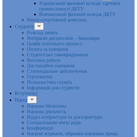
Харківський фаховий коледж харчової
промисловості ДБТУ
Вовчанський фаховий коледж ДБТУ
Кінно-спортивний комплекс
Студенту
Розклад занять
Вибіркові дисципліни – бакалаври
Графік освітнього процесу
Оплата за навчання
Студентське самоврядування
Виховна робота
Дистанційне навчання
Стипендіальне забезпечення
Гуртожитки
Психологічна служба
Інформація для студентів
Вступнику
Наука
Наукова бібліотека
Наукова діяльність
Відділ аспірантури та докторантури
Спеціалізовані вчені ради
Конференції
Наукові журнали, збірники наукових праць