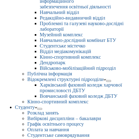
інформаційного
забезпечення освітньої діяльності
Навчальний відділ
Редакційно-видавничий відділ
Проблемні та галузеві науково-дослідні
лабораторії
Музейний комплекс
Навчально-дослідний комбінат БТУ
Студентське містечко
Відділ медіакомунікацій
Кінно-спортивний комплекс
Дендропарк
Військово-мобілізаційний підрозділ
Публічна інформація
Відокремлені структурні підрозділи
Харківський фаховий коледж харчової
промисловості ДБТУ
Вовчанський фаховий коледж ДБТУ
Кінно-спортивний комплекс
Студенту
Розклад занять
Вибіркові дисципліни – бакалаври
Графік освітнього процесу
Оплата за навчання
Студентське самоврядування