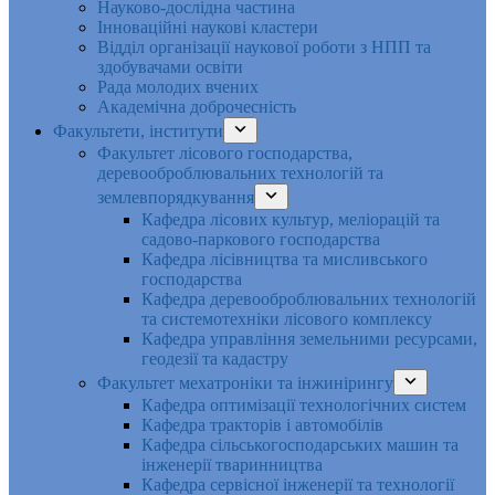
Науково-дослідна частина
Інноваційні наукові кластери
Відділ організації наукової роботи з НПП та
здобувачами освіти
Рада молодих вчених
Академічна доброчесність
Факультети, інститути
Факультет лісового господарства,
деревооброблювальних технологій та
землевпорядкування
Кафедра лісових культур, меліорацій та
садово-паркового господарства
Кафедра лісівництва та мисливського
господарства
Кафедра деревооброблювальних технологій
та системотехніки лісового комплексу
Кафедра управління земельними ресурсами,
геодезії та кадастру
Факультет мехатроніки та інжинірингу
Кафедра оптимізації технологічних систем
Кафедра тракторів і автомобілів
Кафедра сільськогосподарських машин та
інженерії тваринництва
Кафедра cервісної інженерії та технології