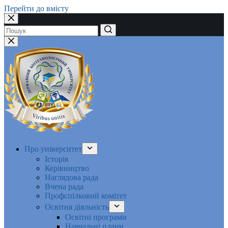
Перейти до вмісту
Немає
результатів
Про університет
Історія
Керівництво
Наглядова рада
Вчена рада
Профспілковий комітет
Освітня діяльність
Освітні програми
Навчальні плани