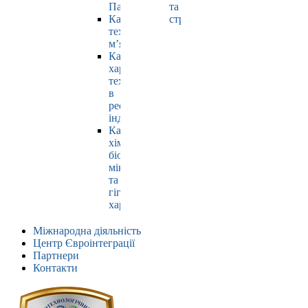
Павлюк
та
Кафедра
страхування
технології
м’яса
Кафедра
харчових
технологій
в
ресторанній
індустрії
Кафедра
хімії,
біохімії,
мікробіології
та
гігієни
харчування
Міжнародна діяльність
Центр Євроінтеграції
Партнери
Контакти