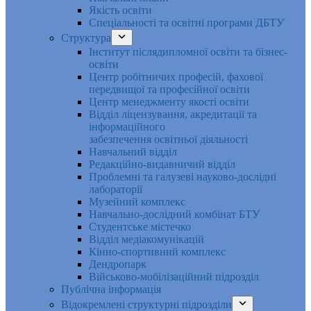
Якість освіти
Спеціальності та освітні програми ДБТУ
Структура
Інститут післядипломної освіти та бізнес-
освіти
Центр робітничих професій, фахової
передвищої та професійної освіти
Центр менеджменту якості освіти
Відділ ліцензування, акредитації та
інформаційного
забезпечення освітньої діяльності
Навчальний відділ
Редакційно-видавничий відділ
Проблемні та галузеві науково-дослідні
лабораторії
Музейний комплекс
Навчально-дослідний комбінат БТУ
Студентське містечко
Відділ медіакомунікацій
Кінно-спортивний комплекс
Дендропарк
Військово-мобілізаційний підрозділ
Публічна інформація
Відокремлені структурні підрозділи