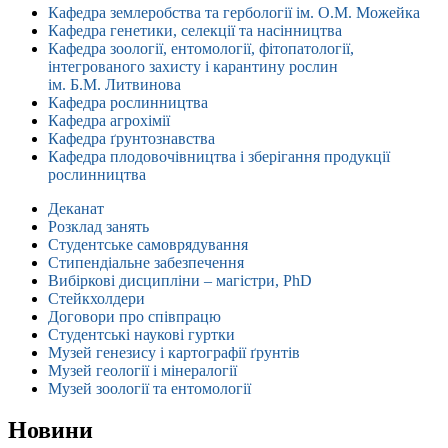
Кафедра землеробства та гербології ім. О.М. Можейка
Кафедра генетики, селекції та насінництва
Кафедра зоології, ентомології, фітопатології,
інтегрованого захисту і карантину рослин
ім. Б.М. Литвинова
Кафедра рослинництва
Кафедра агрохімії
Кафедра ґрунтознавства
Кафедра плодовочівництва і зберігання продукції
рослинництва
Деканат
Розклад занять
Студентське самоврядування
Стипендіальне забезпечення
Вибіркові дисципліни – магістри, PhD
Стейкхолдери
Договори про співпрацю
Студентські наукові гуртки
Музей генезису і картографії ґрунтів
Музей геології і мінералогії
Музей зоології та ентомології
Новини