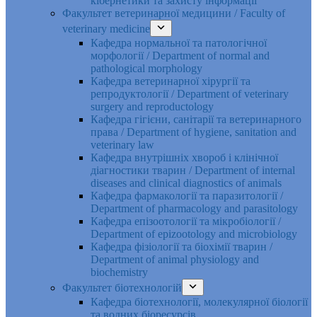
кібернетики та захисту інформації
Факультет ветеринарної медицини / Faculty of
veterinary medicine
Кафедра нормальної та патологічної
морфології / Department of normal and
pathological morphology
Кафедра ветеринарної хірургії та
репродуктології / Department of veterinary
surgery and reproductology
Кафедра гігієни, санітарії та ветеринарного
права / Department of hygiene, sanitation and
veterinary law
Кафедра внутрішніх хвороб і клінічної
діагностики тварин / Department of internal
diseases and clinical diagnostics of animals
Кафедра фармакології та паразитології /
Department of pharmacology and parasitology
Кафедра епізоотології та мікробіології /
Department of epizootology and microbiology
Кафедра фізіології та біохімії тварин /
Department of animal physiology and
biochemistry
Факультет біотехнологій
Кафедра біотехнології, молекулярної біології
та водних біоресурсів