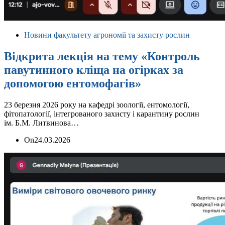
Новини факультету агрономії та захисту рослин
Відкрита лекція на тему «Контроль
павутинного кліща на огірках за
допомогою ентомофагів»
23 березня 2026 року на кафедрі зоології, ентомології,
фітопатології, інтегрованого захисту і карантину рослин
ім. Б.М. Литвинова…
On
24.03.2026