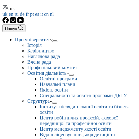
uk
uk
en
ru
de
fr
pt
es
it
cn
nl
Пошук
Про університет
Історія
Керівництво
Наглядова рада
Вчена рада
Профспілковий комітет
Освітня діяльність
Освітні програми
Навчальні плани
Якість освіти
Спеціальності та освітні програми ДБТУ
Структура
Інститут післядипломної освіти та бізнес-
освіти
Центр робітничих професій, фахової
передвищої та професійної освіти
Центр менеджменту якості освіти
Відділ ліцензування, акредитації та