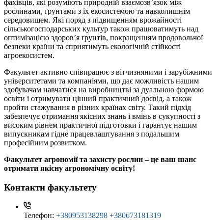
фахівців, які розуміють природній взаємозв’язок між
рослинами, ґрунтами з їх екосистемою та навколишнім
середовищем. Які поряд з підвищенням врожайності
сільськогосподарських культур також працюватимуть над
оптимізацією здоров’я ґрунтів, покращенням продовольчої
безпеки країни та сприятимуть екологічній стійкості
агроекосистем.
Факультет активно співпрацює з вітчизняними і зарубіжними
університетами та компаніями, що дає можливість нашим
здобувачам навчатися на виробництві за дуальною формою
освіти і отримувати цінний практичний досвід, а також
пройти стажування в різних країнах світу. Такий підхід
забезпечує отримання якісних знань і вмінь в сукупності з
високим рівнем практичної підготовки і гарантує нашим
випускникам гідне працевлаштування з подальшим
професійним розвитком.
Факультет агрономії та захисту рослин – це ваш шанс
отримати якісну агрономічну освіту!
Контакти факультету
Телефон:
+380953138298 +380673181319