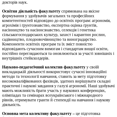
докторів наук.
Освітня діяльність факультету
спрямована на якісне
формування у здобувачів загальних та професійних
компетентностей відповідно до освітніх програм: агрономія,
агрохімія і ґрунтознавство, експертна оцінка ґрунтів,
насінництво та насіннєзнавство, селекція і генетика
сільськогосподарських культур, захист і карантин рослин,
садівництво, плодоовочівництво та виноградарство.
Компоненти освітніх програм та їх зміст повністю
відповідають сучасним вимогам і стандартам вищої освіти,
постійно переглядаються та оновлюються за участі зовнішніх і
внутрішніх стейкхолдерів.
Науково-педагогічний колектив факультету
у своїй
викладацькій діяльності використовує сучасні інноваційні
методи та технології навчання, ставить за мету підготовку
висококваліфікованих фахівців, здатних вирішувати складні
практичні і наукові завдання у галузі агрономії. Наші здобувачі
мають можливість брати участь у наукових конференціях,
олімпіадах та семінарах всеукраїнського і міжнародного
рівнів, отримувати гранти й стипендії на навчання і наукову
діяльність.
Основна мета колективу факультету –
це підготовка