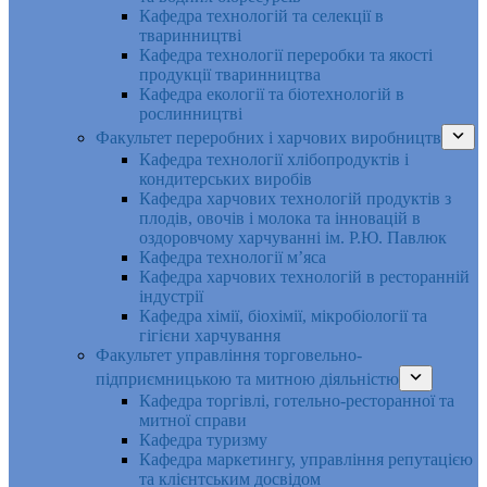
Кафедра технологій та селекції в
тваринництві
Кафедра технології переробки та якості
продукції тваринництва
Кафедра екології та біотехнологій в
рослинництві
Факультет переробних і харчових виробництв
Кафедра технології хлібопродуктів і
кондитерських виробів
Кафедра харчових технологій продуктів з
плодів, овочів і молока та інновацій в
оздоровчому харчуванні ім. Р.Ю. Павлюк
Кафедра технології м’яса
Кафедра харчових технологій в ресторанній
індустрії
Кафедра хімії, біохімії, мікробіології та
гігієни харчування
Факультет управління торговельно-
підприємницькою та митною діяльністю
Кафедра торгівлі, готельно-ресторанної та
митної справи
Кафедра туризму
Кафедра маркетингу, управління репутацією
та клієнтським досвідом