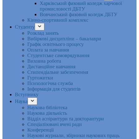
Харківський фаховий коледж харчової
промисловості ДБТУ
Вовчанський фаховий коледж ДБТУ
Кінно-спортивний комплекс
Студенту
Розклад занять
Вибіркові дисципліни – бакалаври
Графік освітнього процесу
Оплата за навчання
Студентське самоврядування
Виховна робота
Дистанційне навчання
Стипендіальне забезпечення
Гуртожитки
Психологічна служба
Інформація для студентів
Вступнику
Наука
Наукова бібліотека
Наукова діяльність
Відділ аспірантури та докторантури
Спеціалізовані вчені ради
Конференції
Наукові журнали, збірники наукових праць