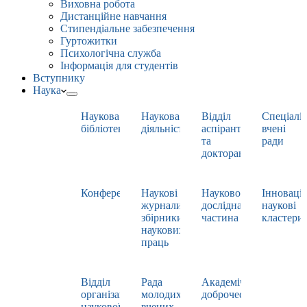
Виховна робота
Дистанційне навчання
Стипендіальне забезпечення
Гуртожитки
Психологічна служба
Інформація для студентів
Вступнику
Наука
Наукова
Наукова
Відділ
Спеціаліз
бібліотека
діяльність
аспірантури
вчені
та
ради
докторантури
Конференції
Наукові
Науково-
Інноваці
журнали,
дослідна
наукові
збірники
частина
кластери
наукових
праць
Відділ
Рада
Академічна
організації
молодих
доброчесність
наукової
вчених