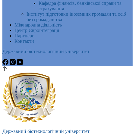
Кафедра фінансів, банківської справи та
страхування
Інститут підготовки іноземних громадян та осіб
без громадянства
Міжнародна діяльність
Центр Євроінтеграції
Партнери
Контакти
Державний біотехнологічний університет
Державний біотехнологічний університет