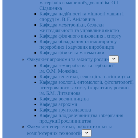
матеріалів в машинобудуванні ім. О.І.
Сідашенка
Кафедра надійності та міцності машин і
споруд ім. В.Я. Аніловича
Кафедра мехатроніки, безпеки
життєдіяльності та управління якістю
Кафедра фізичного виховання і спорту
Кафедра обладнання та інжинірингу
переробних і харчових виробництв
Кафедра фізики та математики
Факультет агрономії та захисту рослин
Кафедра землеробства та гербології
ім. О.М. Можейка
Кафедра генетики, селекції та насінництва
Кафедра зоології, ентомології, фітопатології,
інтегрованого захисту і карантину рослин
ім. Б.М. Литвинова
Кафедра рослинництва
Кафедра агрохімії
Кафедра ґрунтознавства
Кафедра плодовочівництва і зберігання
продукції рослинництва
Факультет енергетики, робототехніки та
комп’ютерних технологій