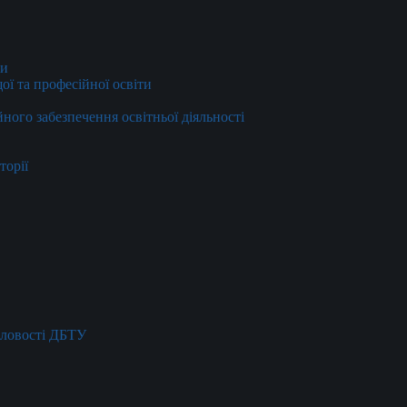
ти
ї та професійної освіти
йного забезпечення освітньої діяльності
торії
словості ДБТУ