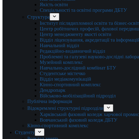
Якість освіти
Спеціальності та освітні програми ДБТУ
Структура
Інститут післядипломної освіти та бізнес-осві
Центр робітничих професій, фахової передвищо
Центр менеджменту якості освіти
Відділ ліцензування, акредитації та інформаці
Навчальний відділ
Редакційно-видавничий відділ
Проблемні та галузеві науково-дослідні лабора
Музейний комплекс
Навчально-дослідний комбінат БТУ
Студентське містечко
Відділ медіакомунікацій
Кінно-спортивний комплекс
Дендропарк
Військово-мобілізаційний підрозділ
Публічна інформація
Відокремлені структурні підрозділи
Харківський фаховий коледж харчової проми
Вовчанський фаховий коледж ДБТУ
Кінно-спортивний комплекс
Студенту
Розклад занять