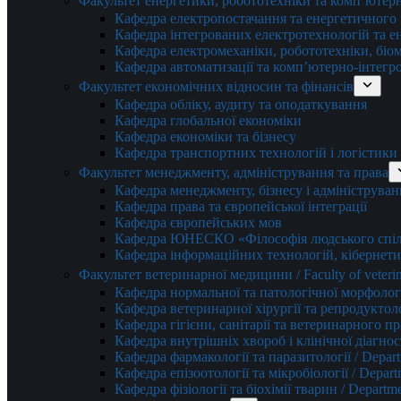
Факультет енергетики, робототехніки та комп’ютер
Кафедра електропостачання та енергетичног
Кафедра інтегрованих електротехнологій та 
Кафедра електромеханіки, робототехніки, біом
Кафедра автоматизації та комп’ютерно-інтегр
Факультет економічних відносин та фінансів
Кафедра обліку, аудиту та оподаткування
Кафедра глобальної економіки
Кафедра економіки та бізнесу
Кафедра транспортних технологій і логістики
Факультет менеджменту, адміністрування та права
Кафедра менеджменту, бізнесу і адмініструван
Кафедра права та європейської інтеграції
Кафедра європейських мов
Кафедра ЮНЕСКО «Філософія людського спілк
Кафедра інформаційних технологій, кібернети
Факультет ветеринарної медицини / Faculty of veterin
Кафедра нормальної та патологічної морфології
Кафедра ветеринарної хірургії та репродуктологі
Кафедра гігієни, санітарії та ветеринарного прав
Кафедра внутрішніх хвороб і клінічної діагностик
Кафедра фармакології та паразитології / Depart
Кафедра епізоотології та мікробіології / Depart
Кафедра фізіології та біохімії тварин / Departme