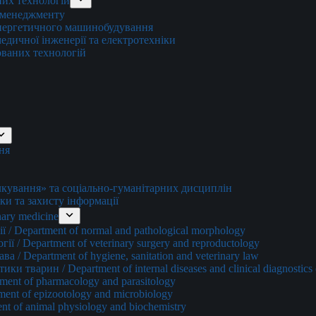
них технологій
о менеджменту
енергетичного машинобудування
едичної інженерії та електротехніки
ованих технологій
ня
ування» та соціально-гуманітарних дисциплін
ки та захисту інформації
ary medicine
 / Department of normal and pathological morphology
ї / Department of veterinary surgery and reproductology
а / Department of hygiene, sanitation and veterinary law
и тварин / Department of internal diseases and clinical diagnostics 
ment of pharmacology and parasitology
ment of epizootology and microbiology
nt of animal physiology and biochemistry