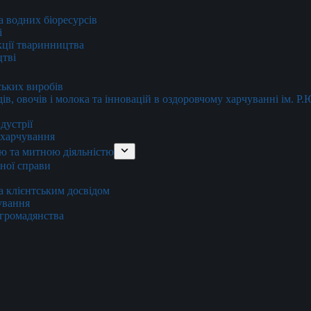
та водних біоресурсів
і
кції тваринництва
цтві
ських виробів
ів, овочів і молока та інновацій в оздоровчому харчуванні ім. Р
дустрії
и харчування
ю та митною діяльністю
тної справи
а клієнтським досвідом
хування
 громадянства