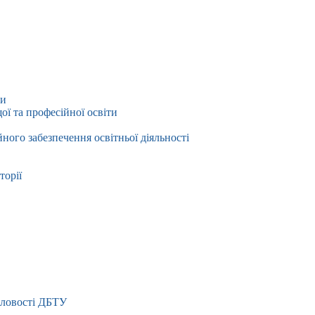
ти
ї та професійної освіти
йного забезпечення освітньої діяльності
торії
словості ДБТУ