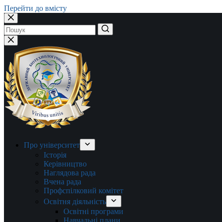
Перейти до вмісту
Немає
результатів
Про університет
Історія
Керівництво
Наглядова рада
Вчена рада
Профспілковий комітет
Освітня діяльність
Освітні програми
Навчальні плани