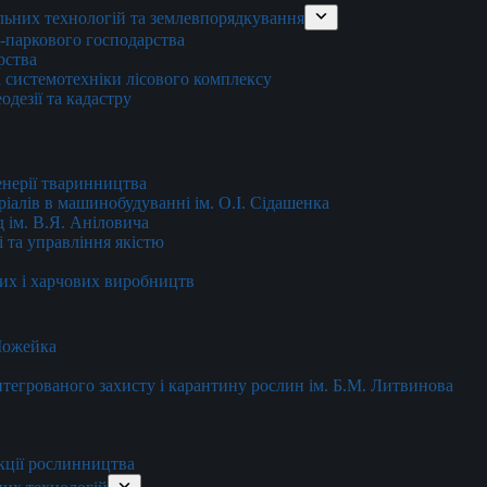
льних технологій та землевпорядкування
о-паркового господарства
рства
 системотехніки лісового комплексу
дезії та кадастру
енерії тваринництва
еріалів в машинобудуванні ім. О.І. Сідашенка
д ім. В.Я. Аніловича
 та управління якістю
их і харчових виробництв
 Можейка
 інтегрованого захисту і карантину рослин ім. Б.М. Литвинова
кції рослинництва