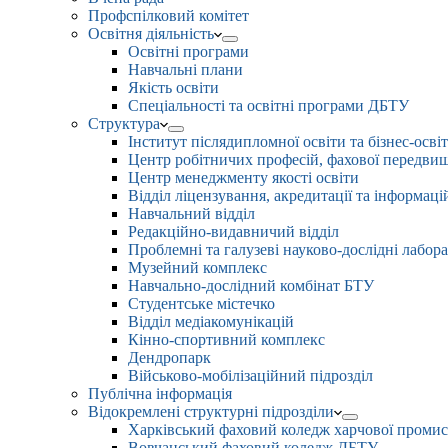
Профспілковий комітет
Освітня діяльність
Освітні програми
Навчальні плани
Якість освіти
Спеціальності та освітні програми ДБТУ
Структура
Інститут післядипломної освіти та бізнес-осві
Центр робітничих професій, фахової передвищо
Центр менеджменту якості освіти
Відділ ліцензування, акредитації та інформаці
Навчальний відділ
Редакційно-видавничий відділ
Проблемні та галузеві науково-дослідні лабора
Музейний комплекс
Навчально-дослідний комбінат БТУ
Студентське містечко
Відділ медіакомунікацій
Кінно-спортивний комплекс
Дендропарк
Військово-мобілізаційний підрозділ
Публічна інформація
Відокремлені структурні підрозділи
Харківський фаховий коледж харчової проми
Вовчанський фаховий коледж ДБТУ