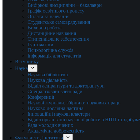
Вибіркові дисципліни – бакалаври
Графік освітнього процесу
Оплата за навчання
Студентське самоврядування
Виховна робота
Дистанційне навчання
Стипендіальне забезпечення
Гуртожитки
Психологічна служба
Інформація для студентів
Вступнику
Наука
Наукова бібліотека
Наукова діяльність
Відділ аспірантури та докторантури
Спеціалізовані вчені ради
Конференції
Наукові журнали, збірники наукових праць
Науково-дослідна частина
Інноваційні наукові кластери
Відділ організації наукової роботи з НПП та здобув
Рада молодих вчених
Академічна доброчесність
Факультети, інститути