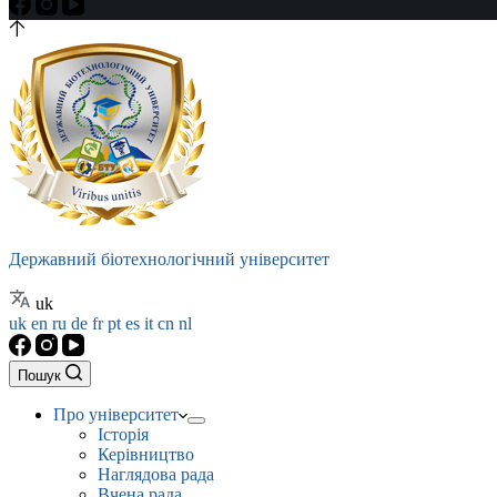
Державний біотехнологічний університет
uk
uk
en
ru
de
fr
pt
es
it
cn
nl
Пошук
Про університет
Історія
Керівництво
Наглядова рада
Вчена рада