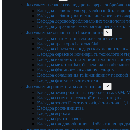
Факультет лісового господарства, деревооброблюва
Кафедра лісових культур, меліорацій та садов
Кафедра лісівництва та мисливського господа
Кафедра деревооброблювальних технологій та
Кафедра управління земельними ресурсами, гео
Факультет мехатроніки та інжинірингу
Кафедра оптимізації технологічних систем
Кафедра тракторів і автомобілів
Кафедра сільськогосподарських машин та інж
Кафедра cервісної інженерії та технології мат
Кафедра надійності та міцності машин і спору
Кафедра мехатроніки, безпеки життєдіяльності
Кафедра фізичного виховання і спорту
Кафедра обладнання та інжинірингу переробн
Кафедра фізики та математики
Факультет агрономії та захисту рослин
Кафедра землеробства та гербології ім. О.М.
Кафедра генетики, селекції та насінництва
Кафедра зоології, ентомології, фітопатології,
Кафедра рослинництва
Кафедра агрохімії
Кафедра ґрунтознавства
Кафедра плодовочівництва і зберігання проду