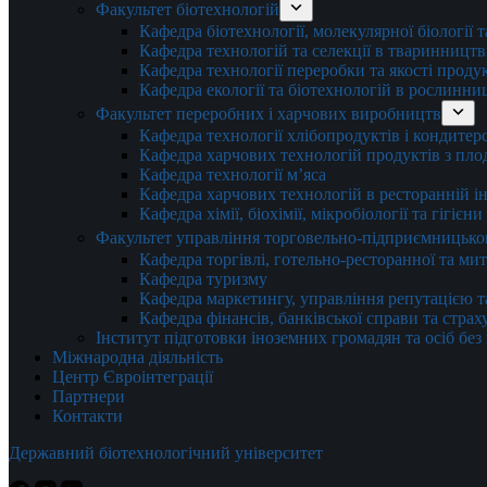
Факультет біотехнологій
Кафедра біотехнології, молекулярної біології 
Кафедра технологій та селекції в тваринництв
Кафедра технології переробки та якості проду
Кафедра екології та біотехнологій в рослинни
Факультет переробних і харчових виробництв
Кафедра технології хлібопродуктів і кондитер
Кафедра харчових технологій продуктів з плод
Кафедра технології м’яса
Кафедра харчових технологій в ресторанній ін
Кафедра хімії, біохімії, мікробіології та гігієн
Факультет управління торговельно-підприємницько
Кафедра торгівлі, готельно-ресторанної та ми
Кафедра туризму
Кафедра маркетингу, управління репутацією т
Кафедра фінансів, банківської справи та стра
Інститут підготовки іноземних громадян та осіб без
Міжнародна діяльність
Центр Євроінтеграції
Партнери
Контакти
Державний біотехнологічний університет