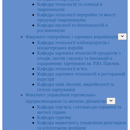
Кафедра технологій та селекції в
тваринництві
Кафедра технології переробки та якості
продукції тваринництва
Кафедра екології та біотехнологій в
рослинництві
Факультет переробних і харчових виробництв
Кафедра технології хлібопродуктів і
кондитерських виробів
Кафедра харчових технологій продуктів з
плодів, овочів і молока та інновацій в
оздоровчому харчуванні ім. Р.Ю. Павлюк
Кафедра технології м’яса
Кафедра харчових технологій в ресторанній
індустрії
Кафедра хімії, біохімії, мікробіології та
гігієни харчування
Факультет управління торговельно-
підприємницькою та митною діяльністю
Кафедра торгівлі, готельно-ресторанної та
митної справи
Кафедра туризму
Кафедра маркетингу, управління репутацією
та клієнтським досвідом