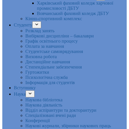
Харківський фаховий коледж харчової
промисловості ДБТУ
Вовчанський фаховий коледж ДБТУ
Кінно-спортивний комплекс
Студенту
Розклад занять
Вибіркові дисципліни – бакалаври
Графік освітнього процесу
Оплата за навчання
Студентське самоврядування
Виховна робота
Дистанційне навчання
Стипендіальне забезпечення
Гуртожитки
Психологічна служба
Інформація для студентів
Вступнику
Наука
Наукова бібліотека
Наукова діяльність
Відділ аспірантури та докторантури
Спеціалізовані вчені ради
Конференції
Наукові журнали, збірники наукових праць