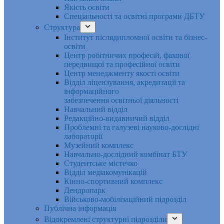
Якість освіти
Спеціальності та освітні програми ДБТУ
Структура
Інститут післядипломної освіти та бізнес-
освіти
Центр робітничих професій, фахової
передвищої та професійної освіти
Центр менеджменту якості освіти
Відділ ліцензування, акредитації та
інформаційного
забезпечення освітньої діяльності
Навчальний відділ
Редакційно-видавничий відділ
Проблемні та галузеві науково-дослідні
лабораторії
Музейний комплекс
Навчально-дослідний комбінат БТУ
Студентське містечко
Відділ медіакомунікацій
Кінно-спортивний комплекс
Дендропарк
Військово-мобілізаційний підрозділ
Публічна інформація
Відокремлені структурні підрозділи