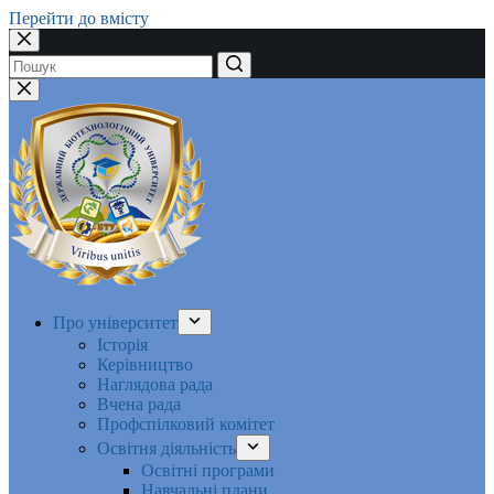
Перейти до вмісту
Немає
результатів
Про університет
Історія
Керівництво
Наглядова рада
Вчена рада
Профспілковий комітет
Освітня діяльність
Освітні програми
Навчальні плани