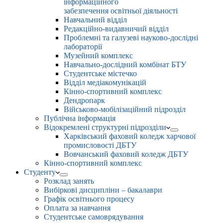
інформаційного
забезпечення освітньої діяльності
Навчальний відділ
Редакційно-видавничий відділ
Проблемні та галузеві науково-дослідні
лабораторії
Музейний комплекс
Навчально-дослідний комбінат БТУ
Студентське містечко
Відділ медіакомунікацій
Кінно-спортивний комплекс
Дендропарк
Військово-мобілізаційний підрозділ
Публічна інформація
Відокремлені структурні підрозділи
Харківський фаховий коледж харчової
промисловості ДБТУ
Вовчанський фаховий коледж ДБТУ
Кінно-спортивний комплекс
Студенту
Розклад занять
Вибіркові дисципліни – бакалаври
Графік освітнього процесу
Оплата за навчання
Студентське самоврядування