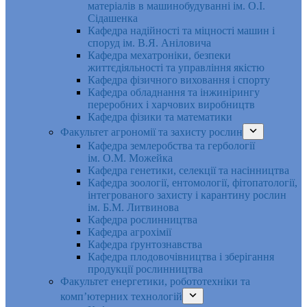
матеріалів в машинобудуванні ім. О.І.
Сідашенка
Кафедра надійності та міцності машин і
споруд ім. В.Я. Аніловича
Кафедра мехатроніки, безпеки
життєдіяльності та управління якістю
Кафедра фізичного виховання і спорту
Кафедра обладнання та інжинірингу
переробних і харчових виробництв
Кафедра фізики та математики
Факультет агрономії та захисту рослин
Кафедра землеробства та гербології
ім. О.М. Можейка
Кафедра генетики, селекції та насінництва
Кафедра зоології, ентомології, фітопатології,
інтегрованого захисту і карантину рослин
ім. Б.М. Литвинова
Кафедра рослинництва
Кафедра агрохімії
Кафедра ґрунтознавства
Кафедра плодовочівництва і зберігання
продукції рослинництва
Факультет енергетики, робототехніки та
комп’ютерних технологій