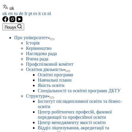
uk
uk
en
ru
de
fr
pt
es
it
cn
nl
Пошук
Про університет
Історія
Керівництво
Наглядова рада
Вчена рада
Профспілковий комітет
Освітня діяльність
Освітні програми
Навчальні плани
Якість освіти
Спеціальності та освітні програми ДБТУ
Структура
Інститут післядипломної освіти та бізнес-
освіти
Центр робітничих професій, фахової
передвищої та професійної освіти
Центр менеджменту якості освіти
Відділ ліцензування, акредитації та