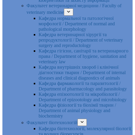
кібернетики та захисту інформації
Факультет ветеринарної медицини / Faculty of
veterinary medicine
Кафедра нормальної та патологічної
морфології / Department of normal and
pathological morphology
Кафедра ветеринарної хірургії та
репродуктології / Department of veterinary
surgery and reproductology
Кафедра гігієни, санітарії та ветеринарного
права / Department of hygiene, sanitation and
veterinary law
Кафедра внутрішніх хвороб і клінічної
діагностики тварин / Department of internal
diseases and clinical diagnostics of animals
Кафедра фармакології та паразитології /
Department of pharmacology and parasitology
Кафедра епізоотології та мікробіології /
Department of epizootology and microbiology
Кафедра фізіології та біохімії тварин /
Department of animal physiology and
biochemistry
Факультет біотехнологій
Кафедра біотехнології, молекулярної біології
та водних біоресурсів