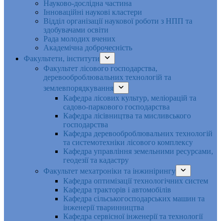
Науково-дослідна частина
Інноваційні наукові кластери
Відділ організації наукової роботи з НПП та
здобувачами освіти
Рада молодих вчених
Академічна доброчесність
Факультети, інститути
Факультет лісового господарства,
деревооброблювальних технологій та
землевпорядкування
Кафедра лісових культур, меліорацій та
садово-паркового господарства
Кафедра лісівництва та мисливського
господарства
Кафедра деревооброблювальних технологій
та системотехніки лісового комплексу
Кафедра управління земельними ресурсами,
геодезії та кадастру
Факультет мехатроніки та інжинірингу
Кафедра оптимізації технологічних систем
Кафедра тракторів і автомобілів
Кафедра сільськогосподарських машин та
інженерії тваринництва
Кафедра cервісної інженерії та технології