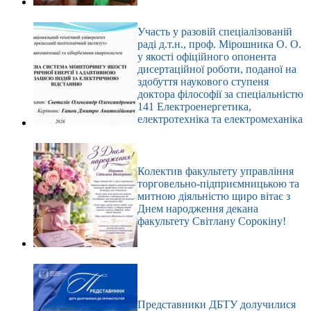
Участь у разовій спеціалізованій
раді д.т.н., проф. Мірошника О. О.
у якості офіційного опонента
дисертаційної роботи, поданої на
здобуття наукового ступеня
доктора філософії за спеціальністю
141 Електроенергетика,
електротехніка та електромеханіка
Колектив факультету управління
торговельно-підприємницькою та
митною діяльністю щиро вітає з
Днем народження декана
факультету Світлану Сорокіну!
Представники ДБТУ долучилися