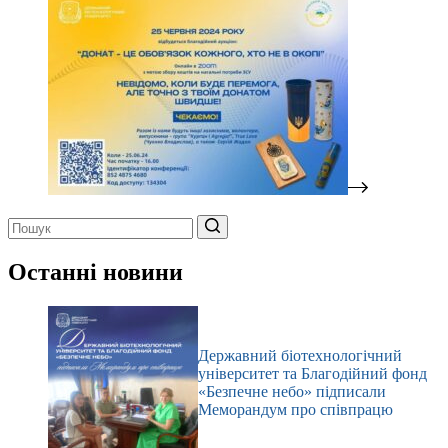
Немає
результатів
Останні новини
Державний біотехнологічний
університет та Благодійний фонд
«Безпечне небо» підписали
Меморандум про співпрацю