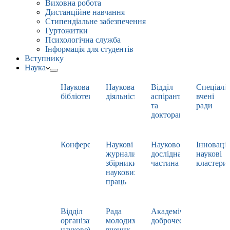
Виховна робота
Дистанційне навчання
Стипендіальне забезпечення
Гуртожитки
Психологічна служба
Інформація для студентів
Вступнику
Наука
Наукова
Наукова
Відділ
Спеціаліз
бібліотека
діяльність
аспірантури
вчені
та
ради
докторантури
Конференції
Наукові
Науково-
Інноваці
журнали,
дослідна
наукові
збірники
частина
кластери
наукових
праць
Відділ
Рада
Академічна
організації
молодих
доброчесність
наукової
вчених