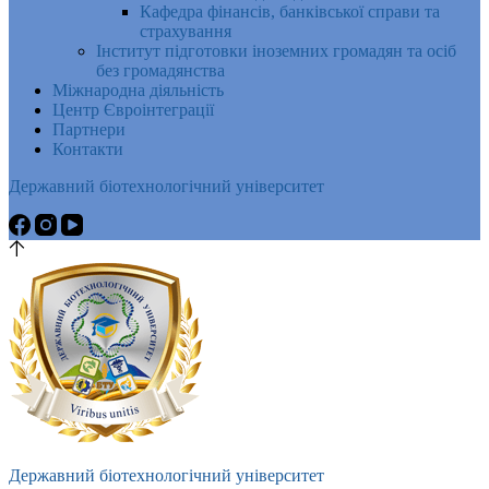
Кафедра фінансів, банківської справи та
страхування
Інститут підготовки іноземних громадян та осіб
без громадянства
Міжнародна діяльність
Центр Євроінтеграції
Партнери
Контакти
Державний біотехнологічний університет
Державний біотехнологічний університет