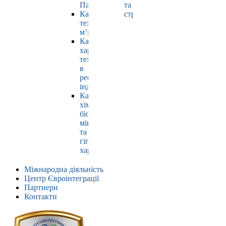
Павлюк
та
Кафедра
страхування
технології
м’яса
Кафедра
харчових
технологій
в
ресторанній
індустрії
Кафедра
хімії,
біохімії,
мікробіології
та
гігієни
харчування
Міжнародна діяльність
Центр Євроінтеграції
Партнери
Контакти