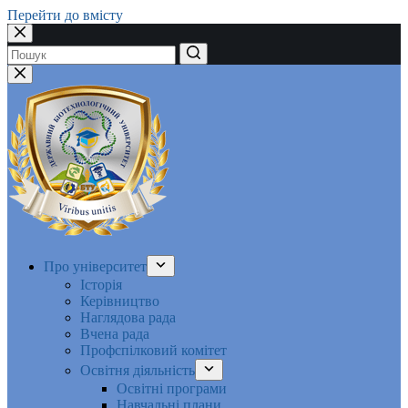
Перейти до вмісту
Немає
результатів
Про університет
Історія
Керівництво
Наглядова рада
Вчена рада
Профспілковий комітет
Освітня діяльність
Освітні програми
Навчальні плани