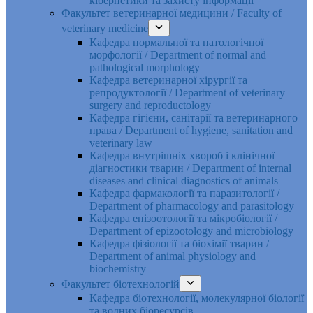
кібернетики та захисту інформації
Факультет ветеринарної медицини / Faculty of
veterinary medicine
Кафедра нормальної та патологічної
морфології / Department of normal and
pathological morphology
Кафедра ветеринарної хірургії та
репродуктології / Department of veterinary
surgery and reproductology
Кафедра гігієни, санітарії та ветеринарного
права / Department of hygiene, sanitation and
veterinary law
Кафедра внутрішніх хвороб і клінічної
діагностики тварин / Department of internal
diseases and clinical diagnostics of animals
Кафедра фармакології та паразитології /
Department of pharmacology and parasitology
Кафедра епізоотології та мікробіології /
Department of epizootology and microbiology
Кафедра фізіології та біохімії тварин /
Department of animal physiology and
biochemistry
Факультет біотехнологій
Кафедра біотехнології, молекулярної біології
та водних біоресурсів