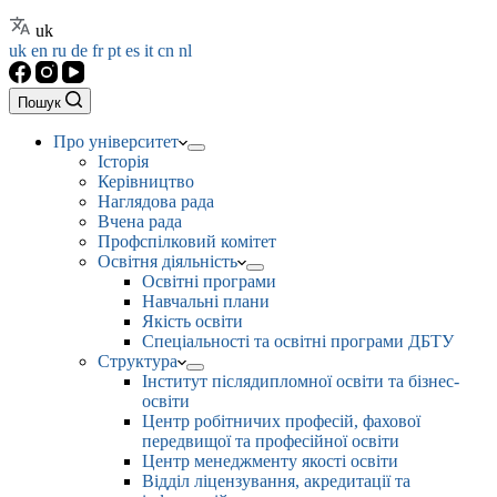
uk
uk
en
ru
de
fr
pt
es
it
cn
nl
Пошук
Про університет
Історія
Керівництво
Наглядова рада
Вчена рада
Профспілковий комітет
Освітня діяльність
Освітні програми
Навчальні плани
Якість освіти
Спеціальності та освітні програми ДБТУ
Структура
Інститут післядипломної освіти та бізнес-
освіти
Центр робітничих професій, фахової
передвищої та професійної освіти
Центр менеджменту якості освіти
Відділ ліцензування, акредитації та