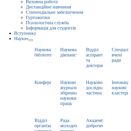
Виховна робота
Дистанційне навчання
Стипендіальне забезпечення
Гуртожитки
Психологічна служба
Інформація для студентів
Вступнику
Наука
Наукова
Наукова
Відділ
Спеціаліз
бібліотека
діяльність
аспірантури
вчені
та
ради
докторантури
Конференції
Наукові
Науково-
Інноваці
журнали,
дослідна
наукові
збірники
частина
кластери
наукових
праць
Відділ
Рада
Академічна
організації
молодих
доброчесність
наукової
вчених