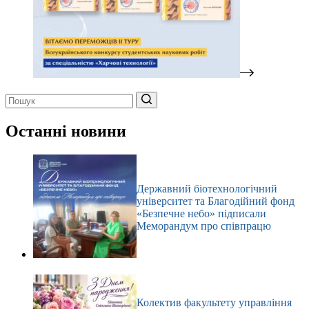
Немає
результатів
Останні новини
Державний біотехнологічний
університет та Благодійний фонд
«Безпечне небо» підписали
Меморандум про співпрацю
Колектив факультету управління