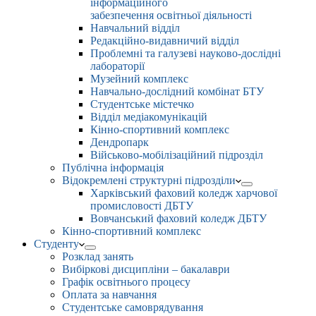
інформаційного
забезпечення освітньої діяльності
Навчальний відділ
Редакційно-видавничий відділ
Проблемні та галузеві науково-дослідні
лабораторії
Музейний комплекс
Навчально-дослідний комбінат БТУ
Студентське містечко
Відділ медіакомунікацій
Кінно-спортивний комплекс
Дендропарк
Військово-мобілізаційний підрозділ
Публічна інформація
Відокремлені структурні підрозділи
Харківський фаховий коледж харчової
промисловості ДБТУ
Вовчанський фаховий коледж ДБТУ
Кінно-спортивний комплекс
Студенту
Розклад занять
Вибіркові дисципліни – бакалаври
Графік освітнього процесу
Оплата за навчання
Студентське самоврядування