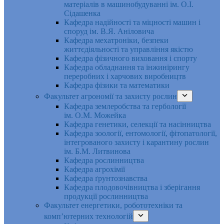
матеріалів в машинобудуванні ім. О.І.
Сідашенка
Кафедра надійності та міцності машин і
споруд ім. В.Я. Аніловича
Кафедра мехатроніки, безпеки
життєдіяльності та управління якістю
Кафедра фізичного виховання і спорту
Кафедра обладнання та інжинірингу
переробних і харчових виробництв
Кафедра фізики та математики
Факультет агрономії та захисту рослин
Кафедра землеробства та гербології
ім. О.М. Можейка
Кафедра генетики, селекції та насінництва
Кафедра зоології, ентомології, фітопатології,
інтегрованого захисту і карантину рослин
ім. Б.М. Литвинова
Кафедра рослинництва
Кафедра агрохімії
Кафедра ґрунтознавства
Кафедра плодовочівництва і зберігання
продукції рослинництва
Факультет енергетики, робототехніки та
комп’ютерних технологій