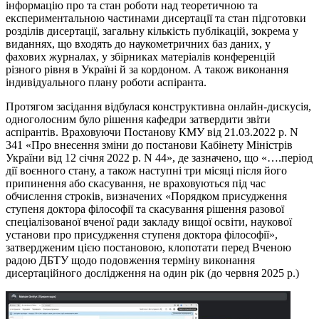
інформацію про та стан роботи над теоретичною та
експериментальною частинами дисертації та стан підготовки
розділів дисертації, загальну кількість публікацій, зокрема у
виданнях, що входять до наукометричних баз даних, у
фахових журналах, у збірниках матеріалів конференцій
різного рівня в Україні й за кордоном. А також виконання
індивідуального плану роботи аспіранта.
Протягом засідання відбулася конструктивна онлайн-дискусія,
одноголосним було рішення кафедри затвердити звіти
аспірантів. Враховуючи Постанову КМУ від 21.03.2022 р. N
341 «Про внесення зміни до постанови Кабінету Міністрів
України від 12 січня 2022 р. N 44», де зазначено, що «….період
дії воєнного стану, а також наступні три місяці після його
припинення або скасування, не враховуються під час
обчислення строків, визначених «Порядком присудження
ступеня доктора філософії та скасування рішення разової
спеціалізованої вченої ради закладу вищої освіти, наукової
установи про присудження ступеня доктора філософії»,
затвердженим цією постановою, клопотати перед Вченою
радою ДБТУ щодо подовження терміну виконання
дисертаційного дослідження на один рік (до червня 2025 р.)