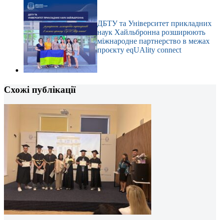
ДБТУ та Університет прикладних
наук Хайльбронна розширюють
міжнародне партнерство в межах
проєкту eqUAlity connect
Схожі публікації