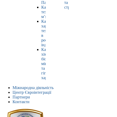
Павлюк
та
Кафедра
страхування
технології
м’яса
Кафедра
харчових
технологій
в
ресторанній
індустрії
Кафедра
хімії,
біохімії,
мікробіології
та
гігієни
харчування
Міжнародна діяльність
Центр Євроінтеграції
Партнери
Контакти