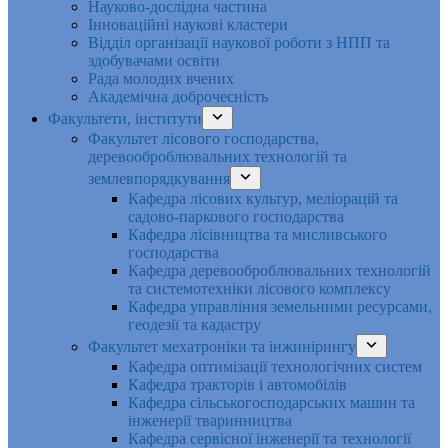
Науково-дослідна частина
Інноваційні наукові кластери
Відділ організації наукової роботи з НПП та
здобувачами освіти
Рада молодих вчених
Академічна доброчесність
Факультети, інститути
Факультет лісового господарства,
деревооброблювальних технологій та
землевпорядкування
Кафедра лісових культур, меліорацій та
садово-паркового господарства
Кафедра лісівництва та мисливського
господарства
Кафедра деревооброблювальних технологій
та системотехніки лісового комплексу
Кафедра управління земельними ресурсами,
геодезії та кадастру
Факультет мехатроніки та інжинірингу
Кафедра оптимізації технологічних систем
Кафедра тракторів і автомобілів
Кафедра сільськогосподарських машин та
інженерії тваринництва
Кафедра cервісної інженерії та технології