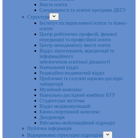
Якість освіти
Спеціальності та освітні програми ДБТУ
Структура
Інститут післядипломної освіти та бізнес-
освіти
Центр робітничих професій, фахової
передвищої та професійної освіти
Центр менеджменту якості освіти
Відділ ліцензування, акредитації та
інформаційного
забезпечення освітньої діяльності
Навчальний відділ
Редакційно-видавничий відділ
Проблемні та галузеві науково-дослідні
лабораторії
Музейний комплекс
Навчально-дослідний комбінат БТУ
Студентське містечко
Відділ медіакомунікацій
Кінно-спортивний комплекс
Дендропарк
Військово-мобілізаційний підрозділ
Публічна інформація
Відокремлені структурні підрозділи