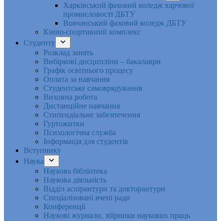
Харківський фаховий коледж харчової
промисловості ДБТУ
Вовчанський фаховий коледж ДБТУ
Кінно-спортивний комплекс
Студенту
Розклад занять
Вибіркові дисципліни – бакалаври
Графік освітнього процесу
Оплата за навчання
Студентське самоврядування
Виховна робота
Дистанційне навчання
Стипендіальне забезпечення
Гуртожитки
Психологічна служба
Інформація для студентів
Вступнику
Наука
Наукова бібліотека
Наукова діяльність
Відділ аспірантури та докторантури
Спеціалізовані вчені ради
Конференції
Наукові журнали, збірники наукових праць