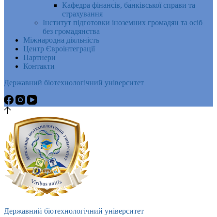
Кафедра фінансів, банківської справи та
страхування
Інститут підготовки іноземних громадян та осіб
без громадянства
Міжнародна діяльність
Центр Євроінтеграції
Партнери
Контакти
Державний біотехнологічний університет
Державний біотехнологічний університет