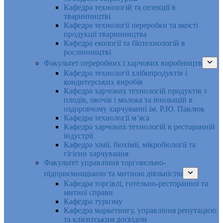
Кафедра технологій та селекції в
тваринництві
Кафедра технології переробки та якості
продукції тваринництва
Кафедра екології та біотехнологій в
рослинництві
Факультет переробних і харчових виробництв
Кафедра технології хлібопродуктів і
кондитерських виробів
Кафедра харчових технологій продуктів з
плодів, овочів і молока та інновацій в
оздоровчому харчуванні ім. Р.Ю. Павлюк
Кафедра технології м’яса
Кафедра харчових технологій в ресторанній
індустрії
Кафедра хімії, біохімії, мікробіології та
гігієни харчування
Факультет управління торговельно-
підприємницькою та митною діяльністю
Кафедра торгівлі, готельно-ресторанної та
митної справи
Кафедра туризму
Кафедра маркетингу, управління репутацією
та клієнтським досвідом