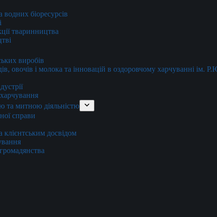
та водних біоресурсів
і
кції тваринництва
цтві
ських виробів
ів, овочів і молока та інновацій в оздоровчому харчуванні ім. Р
дустрії
и харчування
ю та митною діяльністю
тної справи
а клієнтським досвідом
хування
 громадянства