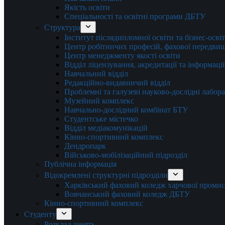
Якість освіти
Спеціальності та освітні програми ДБТУ
Структура
Інститут післядипломної освіти та бізнес-осві
Центр робітничих професій, фахової передвищо
Центр менеджменту якості освіти
Відділ ліцензування, акредитації та інформаці
Навчальний відділ
Редакційно-видавничий відділ
Проблемні та галузеві науково-дослідні лабора
Музейний комплекс
Навчально-дослідний комбінат БТУ
Студентське містечко
Відділ медіакомунікацій
Кінно-спортивний комплекс
Дендропарк
Військово-мобілізаційний підрозділ
Публічна інформація
Відокремлені структурні підрозділи
Харківський фаховий коледж харчової проми
Вовчанський фаховий коледж ДБТУ
Кінно-спортивний комплекс
Студенту
Розклад занять