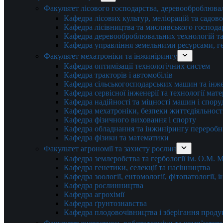
Факультет лісового господарства, деревооброблюва
Кафедра лісових культур, меліорацій та садов
Кафедра лісівництва та мисливського господа
Кафедра деревооброблювальних технологій та
Кафедра управління земельними ресурсами, гео
Факультет мехатроніки та інжинірингу
Кафедра оптимізації технологічних систем
Кафедра тракторів і автомобілів
Кафедра сільськогосподарських машин та інж
Кафедра cервісної інженерії та технології мат
Кафедра надійності та міцності машин і спору
Кафедра мехатроніки, безпеки життєдіяльності
Кафедра фізичного виховання і спорту
Кафедра обладнання та інжинірингу переробн
Кафедра фізики та математики
Факультет агрономії та захисту рослин
Кафедра землеробства та гербології ім. О.М.
Кафедра генетики, селекції та насінництва
Кафедра зоології, ентомології, фітопатології,
Кафедра рослинництва
Кафедра агрохімії
Кафедра ґрунтознавства
Кафедра плодовочівництва і зберігання проду