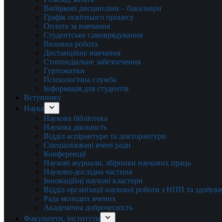
Вибіркові дисципліни – бакалаври
Графік освітнього процесу
Оплата за навчання
Студентське самоврядування
Виховна робота
Дистанційне навчання
Стипендіальне забезпечення
Гуртожитки
Психологічна служба
Інформація для студентів
Вступнику
Наука
Наукова бібліотека
Наукова діяльність
Відділ аспірантури та докторантури
Спеціалізовані вчені ради
Конференції
Наукові журнали, збірники наукових праць
Науково-дослідна частина
Інноваційні наукові кластери
Відділ організації наукової роботи з НПП та здобув
Рада молодих вчених
Академічна доброчесність
Факультети, інститути