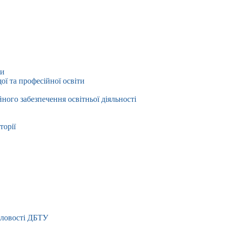
ти
ї та професійної освіти
йного забезпечення освітньої діяльності
торії
словості ДБТУ