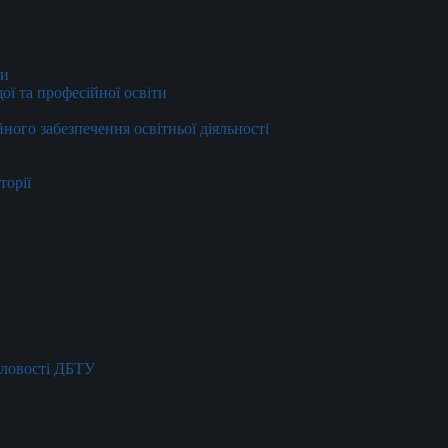
ти
ї та професійної освіти
йного забезпечення освітньої діяльності
торії
словості ДБТУ