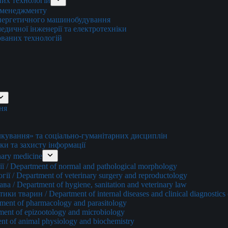
них технологій
о менеджменту
енергетичного машинобудування
едичної інженерії та електротехніки
ованих технологій
ня
ування» та соціально-гуманітарних дисциплін
ки та захисту інформації
ary medicine
 / Department of normal and pathological morphology
ї / Department of veterinary surgery and reproductology
а / Department of hygiene, sanitation and veterinary law
и тварин / Department of internal diseases and clinical diagnostics 
ment of pharmacology and parasitology
ment of epizootology and microbiology
nt of animal physiology and biochemistry