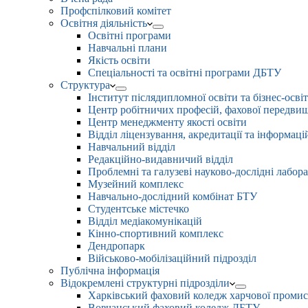
Профспілковий комітет
Освітня діяльність
Освітні програми
Навчальні плани
Якість освіти
Спеціальності та освітні програми ДБТУ
Структура
Інститут післядипломної освіти та бізнес-осві
Центр робітничих професій, фахової передвищо
Центр менеджменту якості освіти
Відділ ліцензування, акредитації та інформаці
Навчальний відділ
Редакційно-видавничий відділ
Проблемні та галузеві науково-дослідні лабора
Музейний комплекс
Навчально-дослідний комбінат БТУ
Студентське містечко
Відділ медіакомунікацій
Кінно-спортивний комплекс
Дендропарк
Військово-мобілізаційний підрозділ
Публічна інформація
Відокремлені структурні підрозділи
Харківський фаховий коледж харчової проми
Вовчанський фаховий коледж ДБТУ