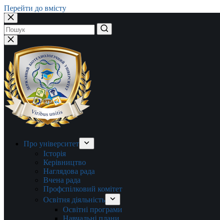
Перейти до вмісту
Немає
результатів
Про університет
Історія
Керівництво
Наглядова рада
Вчена рада
Профспілковий комітет
Освітня діяльність
Освітні програми
Навчальні плани