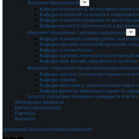
Факультет біотехнологій
Кафедра біотехнології, молекулярної біології 
Кафедра технологій та селекції в тваринництв
Кафедра технології переробки та якості проду
Кафедра екології та біотехнологій в рослинни
Факультет переробних і харчових виробництв
Кафедра технології хлібопродуктів і кондитер
Кафедра харчових технологій продуктів з плод
Кафедра технології м’яса
Кафедра харчових технологій в ресторанній ін
Кафедра хімії, біохімії, мікробіології та гігієн
Факультет управління торговельно-підприємницько
Кафедра торгівлі, готельно-ресторанної та ми
Кафедра туризму
Кафедра маркетингу, управління репутацією т
Кафедра фінансів, банківської справи та стра
Інститут підготовки іноземних громадян та осіб без
Міжнародна діяльність
Центр Євроінтеграції
Партнери
Контакти
Державний біотехнологічний університет