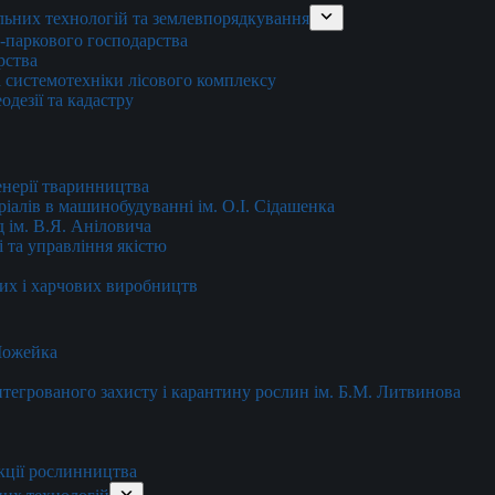
льних технологій та землевпорядкування
о-паркового господарства
рства
 системотехніки лісового комплексу
дезії та кадастру
енерії тваринництва
еріалів в машинобудуванні ім. О.І. Сідашенка
д ім. В.Я. Аніловича
 та управління якістю
их і харчових виробництв
 Можейка
 інтегрованого захисту і карантину рослин ім. Б.М. Литвинова
кції рослинництва