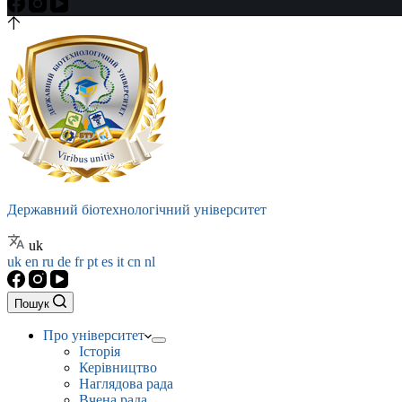
Державний біотехнологічний університет
uk
uk
en
ru
de
fr
pt
es
it
cn
nl
Пошук
Про університет
Історія
Керівництво
Наглядова рада
Вчена рада