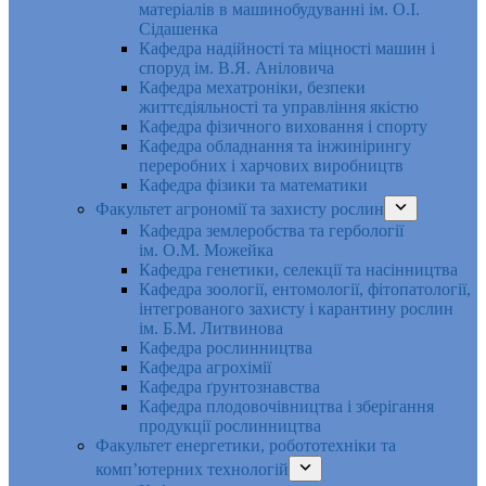
матеріалів в машинобудуванні ім. О.І.
Сідашенка
Кафедра надійності та міцності машин і
споруд ім. В.Я. Аніловича
Кафедра мехатроніки, безпеки
життєдіяльності та управління якістю
Кафедра фізичного виховання і спорту
Кафедра обладнання та інжинірингу
переробних і харчових виробництв
Кафедра фізики та математики
Факультет агрономії та захисту рослин
Кафедра землеробства та гербології
ім. О.М. Можейка
Кафедра генетики, селекції та насінництва
Кафедра зоології, ентомології, фітопатології,
інтегрованого захисту і карантину рослин
ім. Б.М. Литвинова
Кафедра рослинництва
Кафедра агрохімії
Кафедра ґрунтознавства
Кафедра плодовочівництва і зберігання
продукції рослинництва
Факультет енергетики, робототехніки та
комп’ютерних технологій