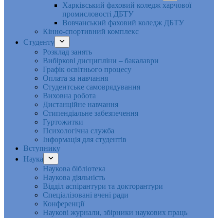
Харківський фаховий коледж харчової
промисловості ДБТУ
Вовчанський фаховий коледж ДБТУ
Кінно-спортивний комплекс
Студенту
Розклад занять
Вибіркові дисципліни – бакалаври
Графік освітнього процесу
Оплата за навчання
Студентське самоврядування
Виховна робота
Дистанційне навчання
Стипендіальне забезпечення
Гуртожитки
Психологічна служба
Інформація для студентів
Вступнику
Наука
Наукова бібліотека
Наукова діяльність
Відділ аспірантури та докторантури
Спеціалізовані вчені ради
Конференції
Наукові журнали, збірники наукових праць