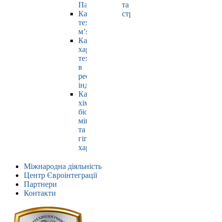
Павлюк
та
Кафедра
страхування
технології
м’яса
Кафедра
харчових
технологій
в
ресторанній
індустрії
Кафедра
хімії,
біохімії,
мікробіології
та
гігієни
харчування
Міжнародна діяльність
Центр Євроінтеграції
Партнери
Контакти