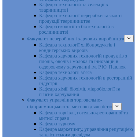
Кафедра технологій та селекції в
тваринництві
Кафедра технології переробки та якості
продукції тваринництва
Кафедра екології та біотехнологій в
рослинництві
Факультет переробних і харчових виробництв
Кафедра технології хлібопродуктів і
кондитерських виробів
Кафедра харчових технологій продуктів з
плодів, овочів і молока та інновацій в
оздоровчому харчуванні ім. Р.Ю. Павлюк
Кафедра технології м’яса
Кафедра харчових технологій в ресторанній
індустрії
Кафедра хімії, біохімії, мікробіології та
гігієни харчування
Факультет управління торговельно-
підприємницькою та митною діяльністю
Кафедра торгівлі, готельно-ресторанної та
митної справи
Кафедра туризму
Кафедра маркетингу, управління репутацією
та клієнтським досвідом