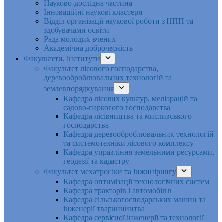
Науково-дослідна частина
Інноваційні наукові кластери
Відділ організації наукової роботи з НПП та
здобувачами освіти
Рада молодих вчених
Академічна доброчесність
Факультети, інститути
Факультет лісового господарства,
деревооброблювальних технологій та
землевпорядкування
Кафедра лісових культур, меліорацій та
садово-паркового господарства
Кафедра лісівництва та мисливського
господарства
Кафедра деревооброблювальних технологій
та системотехніки лісового комплексу
Кафедра управління земельними ресурсами,
геодезії та кадастру
Факультет мехатроніки та інжинірингу
Кафедра оптимізації технологічних систем
Кафедра тракторів і автомобілів
Кафедра сільськогосподарських машин та
інженерії тваринництва
Кафедра cервісної інженерії та технології