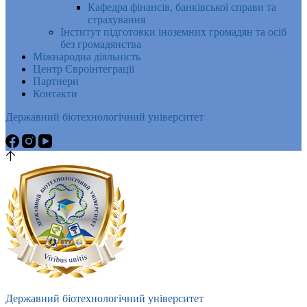
Кафедра фінансів, банківської справи та
страхування
Інститут підготовки іноземних громадян та осіб
без громадянства
Міжнародна діяльність
Центр Євроінтеграції
Партнери
Контакти
Державний біотехнологічний університет
Державний біотехнологічний університет