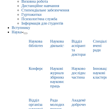
Виховна робота
Дистанційне навчання
Стипендіальне забезпечення
Гуртожитки
Психологічна служба
Інформація для студентів
Вступнику
Наука
Наукова
Наукова
Відділ
Спеціаліз
бібліотека
діяльність
аспірантури
вчені
та
ради
докторантури
Конференції
Наукові
Науково-
Інноваці
журнали,
дослідна
наукові
збірники
частина
кластери
наукових
праць
Відділ
Рада
Академічна
організації
молодих
доброчесність
наукової
вчених