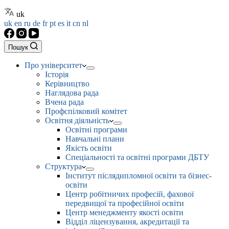
uk
uk
en
ru
de
fr
pt
es
it
cn
nl
Пошук
Про університет
Історія
Керівництво
Наглядова рада
Вчена рада
Профспілковий комітет
Освітня діяльність
Освітні програми
Навчальні плани
Якість освіти
Спеціальності та освітні програми ДБТУ
Структура
Інститут післядипломної освіти та бізнес-
освіти
Центр робітничих професій, фахової
передвищої та професійної освіти
Центр менеджменту якості освіти
Відділ ліцензування, акредитації та