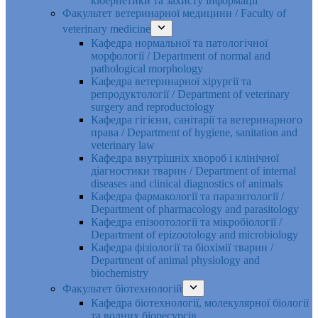
кібернетики та захисту інформації
Факультет ветеринарної медицини / Faculty of
veterinary medicine
Кафедра нормальної та патологічної
морфології / Department of normal and
pathological morphology
Кафедра ветеринарної хірургії та
репродуктології / Department of veterinary
surgery and reproductology
Кафедра гігієни, санітарії та ветеринарного
права / Department of hygiene, sanitation and
veterinary law
Кафедра внутрішніх хвороб і клінічної
діагностики тварин / Department of internal
diseases and clinical diagnostics of animals
Кафедра фармакології та паразитології /
Department of pharmacology and parasitology
Кафедра епізоотології та мікробіології /
Department of epizootology and microbiology
Кафедра фізіології та біохімії тварин /
Department of animal physiology and
biochemistry
Факультет біотехнологій
Кафедра біотехнології, молекулярної біології
та водних біоресурсів