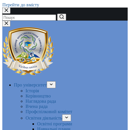
Перейти до вмісту
Немає
результатів
Про університет
Історія
Керівництво
Наглядова рада
Вчена рада
Профспілковий комітет
Освітня діяльність
Освітні програми
Навчальні плани