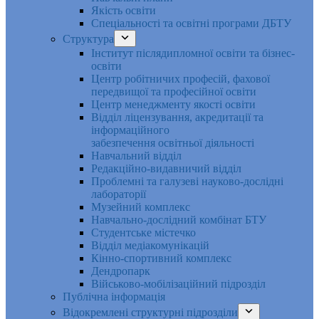
Якість освіти
Спеціальності та освітні програми ДБТУ
Структура
Інститут післядипломної освіти та бізнес-
освіти
Центр робітничих професій, фахової
передвищої та професійної освіти
Центр менеджменту якості освіти
Відділ ліцензування, акредитації та
інформаційного
забезпечення освітньої діяльності
Навчальний відділ
Редакційно-видавничий відділ
Проблемні та галузеві науково-дослідні
лабораторії
Музейний комплекс
Навчально-дослідний комбінат БТУ
Студентське містечко
Відділ медіакомунікацій
Кінно-спортивний комплекс
Дендропарк
Військово-мобілізаційний підрозділ
Публічна інформація
Відокремлені структурні підрозділи