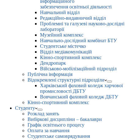
інформаційного
забезпечення освітньої діяльності
Навчальний відділ
Редакційно-видавничий відділ
Проблемні та галузеві науково-дослідні
лабораторії
Музейний комплекс
Навчально-дослідний комбінат БТУ
Студентське містечко
Відділ медіакомунікацій
Кінно-спортивний комплекс
Дендропарк
Військово-мобілізаційний підрозділ
Публічна інформація
Відокремлені структурні підрозділи
Харківський фаховий коледж харчової
промисловості ДБТУ
Вовчанський фаховий коледж ДБТУ
Кінно-спортивний комплекс
Студенту
Розклад занять
Вибіркові дисципліни – бакалаври
Графік освітнього процесу
Оплата за навчання
Студентське самоврядування