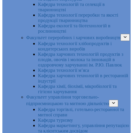
Кафедра технологій та селекції в
тваринництві
Кафедра технології переробки та якості
продукції тваринництва
Кафедра екології та біотехнологій в
рослинництві
Факультет переробних і харчових виробництв
Кафедра технології хлібопродуктів і
кондитерських виробів
Кафедра харчових технологій продуктів з
плодів, овочів і молока та інновацій в
оздоровчому харчуванні ім. Р.Ю. Павлюк
Кафедра технології м’яса
Кафедра харчових технологій в ресторанній
індустрії
Кафедра хімії, біохімії, мікробіології та
гігієни харчування
Факультет управління торговельно-
підприємницькою та митною діяльністю
Кафедра торгівлі, готельно-ресторанної та
митної справи
Кафедра туризму
Кафедра маркетингу, управління репутацією
та клієнтським досвідом