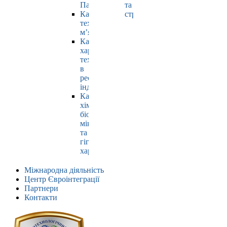
Павлюк
та
Кафедра
страхування
технології
м’яса
Кафедра
харчових
технологій
в
ресторанній
індустрії
Кафедра
хімії,
біохімії,
мікробіології
та
гігієни
харчування
Міжнародна діяльність
Центр Євроінтеграції
Партнери
Контакти