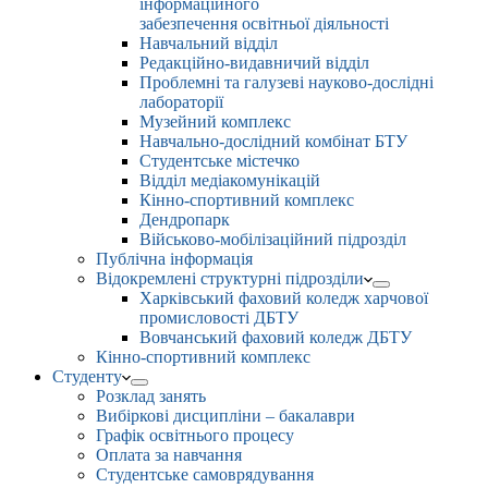
інформаційного
забезпечення освітньої діяльності
Навчальний відділ
Редакційно-видавничий відділ
Проблемні та галузеві науково-дослідні
лабораторії
Музейний комплекс
Навчально-дослідний комбінат БТУ
Студентське містечко
Відділ медіакомунікацій
Кінно-спортивний комплекс
Дендропарк
Військово-мобілізаційний підрозділ
Публічна інформація
Відокремлені структурні підрозділи
Харківський фаховий коледж харчової
промисловості ДБТУ
Вовчанський фаховий коледж ДБТУ
Кінно-спортивний комплекс
Студенту
Розклад занять
Вибіркові дисципліни – бакалаври
Графік освітнього процесу
Оплата за навчання
Студентське самоврядування