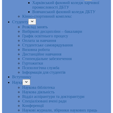
Харківський фаховий коледж харчової
промисловості ДБТУ
Вовчанський фаховий коледж ДБТУ
Кінно-спортивний комплекс
Студенту
Розклад занять
Вибіркові дисципліни – бакалаври
Графік освітнього процесу
Оплата за навчання
Студентське самоврядування
Виховна робота
Дистанційне навчання
Стипендіальне забезпечення
Гуртожитки
Психологічна служба
Інформація для студентів
Вступнику
Наука
Наукова бібліотека
Наукова діяльність
Відділ аспірантури та докторантури
Спеціалізовані вчені ради
Конференції
Наукові журнали, збірники наукових праць