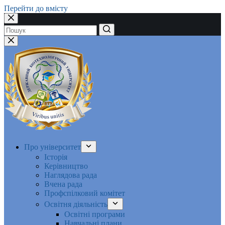
Перейти до вмісту
Немає
результатів
Про університет
Історія
Керівництво
Наглядова рада
Вчена рада
Профспілковий комітет
Освітня діяльність
Освітні програми
Навчальні плани