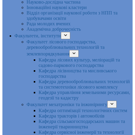
Науково-дослідна частина
Інноваційні наукові кластери
Відділ організації наукової роботи з НПП та
здобувачами освіти
Рада молодих вчених
Академічна доброчесність
Факультети, інститути
Факультет лісового господарства,
деревооброблювальних технологій та
землевпорядкування
Кафедра лісових культур, меліорацій та
садово-паркового господарства
Кафедра лісівництва та мисливського
господарства
Кафедра деревооброблювальних технологій
та системотехніки лісового комплексу
Кафедра управління земельними ресурсами,
геодезії та кадастру
Факультет мехатроніки та інжинірингу
Кафедра оптимізації технологічних систем
Кафедра тракторів і автомобілів
Кафедра сільськогосподарських машин та
інженерії тваринництва
Кафедра cервісної інженерії та технології