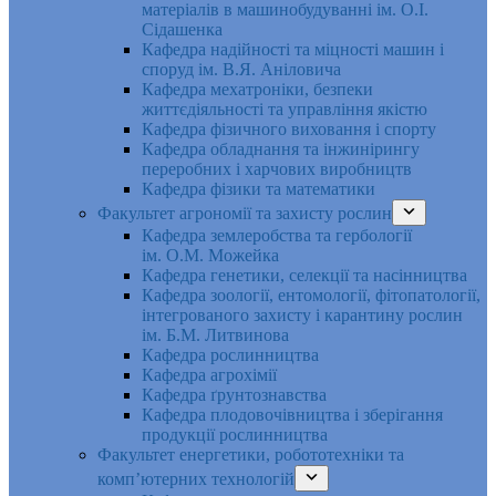
матеріалів в машинобудуванні ім. О.І.
Сідашенка
Кафедра надійності та міцності машин і
споруд ім. В.Я. Аніловича
Кафедра мехатроніки, безпеки
життєдіяльності та управління якістю
Кафедра фізичного виховання і спорту
Кафедра обладнання та інжинірингу
переробних і харчових виробництв
Кафедра фізики та математики
Факультет агрономії та захисту рослин
Кафедра землеробства та гербології
ім. О.М. Можейка
Кафедра генетики, селекції та насінництва
Кафедра зоології, ентомології, фітопатології,
інтегрованого захисту і карантину рослин
ім. Б.М. Литвинова
Кафедра рослинництва
Кафедра агрохімії
Кафедра ґрунтознавства
Кафедра плодовочівництва і зберігання
продукції рослинництва
Факультет енергетики, робототехніки та
комп’ютерних технологій