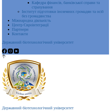
Кафедра фінансів, банківської справи та
страхування
Інститут підготовки іноземних громадян та осіб
без громадянства
Міжнародна діяльність
Центр Євроінтеграції
Партнери
Контакти
Державний біотехнологічний університет
Державний біотехнологічний університет