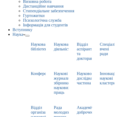
Виховна робота
Дистанційне навчання
Стипендіальне забезпечення
Гуртожитки
Психологічна служба
Інформація для студентів
Вступнику
Наука
Наукова
Наукова
Відділ
Спеціаліз
бібліотека
діяльність
аспірантури
вчені
та
ради
докторантури
Конференції
Наукові
Науково-
Інноваці
журнали,
дослідна
наукові
збірники
частина
кластери
наукових
праць
Відділ
Рада
Академічна
організації
молодих
доброчесність
наукової
вчених