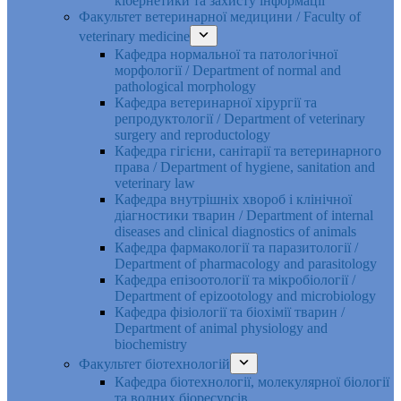
кібернетики та захисту інформації
Факультет ветеринарної медицини / Faculty of
veterinary medicine
Кафедра нормальної та патологічної
морфології / Department of normal and
pathological morphology
Кафедра ветеринарної хірургії та
репродуктології / Department of veterinary
surgery and reproductology
Кафедра гігієни, санітарії та ветеринарного
права / Department of hygiene, sanitation and
veterinary law
Кафедра внутрішніх хвороб і клінічної
діагностики тварин / Department of internal
diseases and clinical diagnostics of animals
Кафедра фармакології та паразитології /
Department of pharmacology and parasitology
Кафедра епізоотології та мікробіології /
Department of epizootology and microbiology
Кафедра фізіології та біохімії тварин /
Department of animal physiology and
biochemistry
Факультет біотехнологій
Кафедра біотехнології, молекулярної біології
та водних біоресурсів