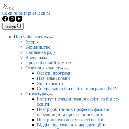
uk
uk
en
ru
de
fr
pt
es
it
cn
nl
Пошук
Про університет
Історія
Керівництво
Наглядова рада
Вчена рада
Профспілковий комітет
Освітня діяльність
Освітні програми
Навчальні плани
Якість освіти
Спеціальності та освітні програми ДБТУ
Структура
Інститут післядипломної освіти та бізнес-
освіти
Центр робітничих професій, фахової
передвищої та професійної освіти
Центр менеджменту якості освіти
Відділ ліцензування, акредитації та