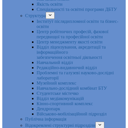
Якість освіти
Спеціальності та освітні програми ДБТУ
Структура
Інститут післядипломної освіти та бізнес-
освіти
Центр робітничих професій, фахової
передвищої та професійної освіти
Центр менеджменту якості освіти
Відділ ліцензування, акредитації та
інформаційного
забезпечення освітньої діяльності
Навчальний відділ
Редакційно-видавничий відділ
Проблемні та галузеві науково-дослідні
лабораторії
Музейний комплекс
Навчально-дослідний комбінат БТУ
Студентське містечко
Відділ медіакомунікацій
Кінно-спортивний комплекс
Дендропарк
Військово-мобілізаційний підрозділ
Публічна інформація
Відокремлені структурні підрозділи